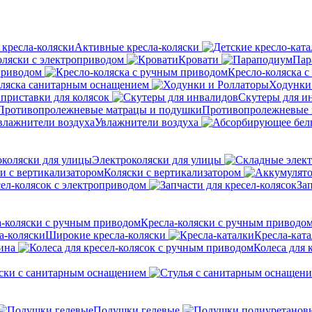
Активные кресла-коляски
оляски с электроприводом
Кровати
Пар
приводом
Кресло-коляска 
оляска санитарным оснащением
Ходунки
приставки для колясок
Скутеры для и
Противопролежневые 
Увлажнители воздуха
Электроколяски для улицы
Коляски с вертикализатором
сел-колясок с электроприводом
Зап
Кресла-коляски с ручным приводо
Широкие кресла-коляски
Кресла-кат
ина
Колеса для 
ски с санитарным оснащением
Подушки гелевые