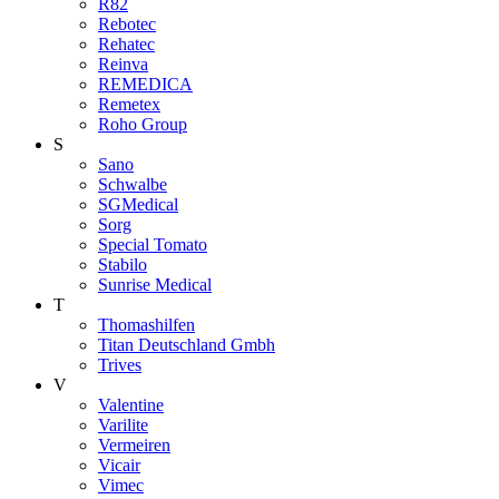
R82
Rebotec
Rehatec
Reinva
REMEDICA
Remetex
Roho Group
S
Sano
Schwalbe
SGMedical
Sorg
Special Tomato
Stabilo
Sunrise Medical
T
Thomashilfen
Titan Deutschland Gmbh
Trives
V
Valentine
Varilite
Vermeiren
Vicair
Vimec