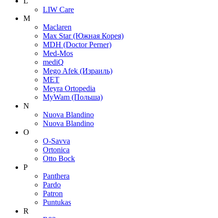
L
LIW Care
M
Maclaren
Max Star (Южная Корея)
MDH (Doctor Perner)
Med-Mos
mediQ
Mego Afek (Израиль)
MET
Meyra Ortopedia
MyWam (Польша)
N
Nuova Blandino
Nuova Blandino
O
O-Savva
Ortonica
Otto Bock
P
Panthera
Pardo
Patron
Puntukas
R