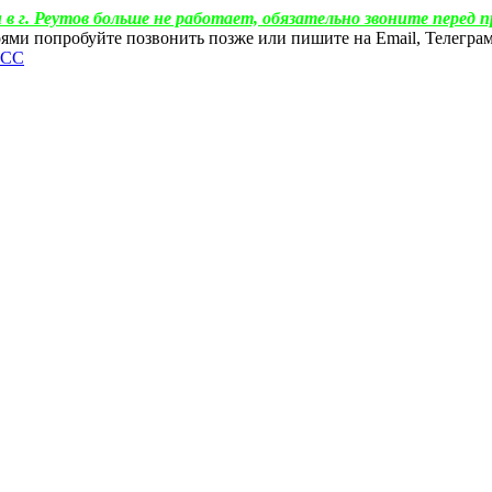
 в г. Реутов больше не работает, обязательно звоните перед п
ебоями попробуйте позвонить позже или пишите на Email, Телегр
ФСС