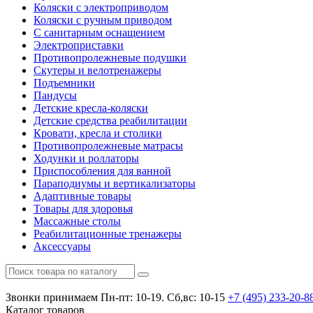
Коляски с электроприводом
Коляски с ручным приводом
С санитарным оснащением
Электроприставки
Противопролежневые подушки
Скутеры и велотренажеры
Подъемники
Пандусы
Детские кресла-коляски
Детские средства реабилитации
Кровати, кресла и столики
Противопролежневые матрасы
Ходунки и роллаторы
Приспособления для ванной
Параподиумы и вертикализаторы
Адаптивные товары
Товары для здоровья
Массажные столы
Реабилитационные тренажеры
Аксессуары
Звонки принимаем
Пн-пт: 10-19. Сб,вс: 10-15
+7 (495)
233-20-8
Каталог
товаров