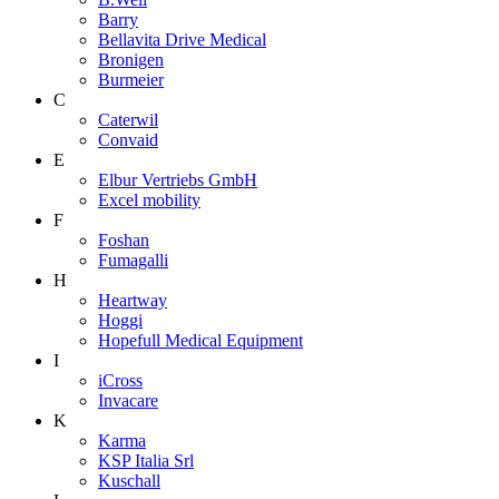
Barry
Bellavita Drive Medical
Bronigen
Burmeier
C
Caterwil
Convaid
E
Elbur Vertriebs GmbH
Excel mobility
F
Foshan
Fumagalli
H
Heartway
Hoggi
Hopefull Medical Equipment
I
iCross
Invacare
K
Karma
KSP Italia Srl
Kuschall