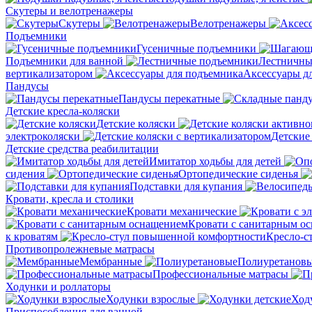
Скутеры и велотренажеры
Скутеры
Велотренажеры
Подъемники
Гусеничные подъемники
Подъемники для ванной
Лестничны
вертикализатором
Аксессуары д
Пандусы
Пандусы перекатные
Детские кресла-коляски
Детские коляски
электроколяски
Детские
Детские средства реабилитации
Имитатор ходьбы для детей
сидения
Ортопедические сиденья
Подставки для купания
Кровати, кресла и столики
Кровати механические
Кровати с санитарным о
к кроватям
Кресло-с
Противопролежневые матрасы
Мембранные
Полиуретанов
Профессиональные матрасы
Ходунки и роллаторы
Ходунки взрослые
Ход
Приспособления для ванной