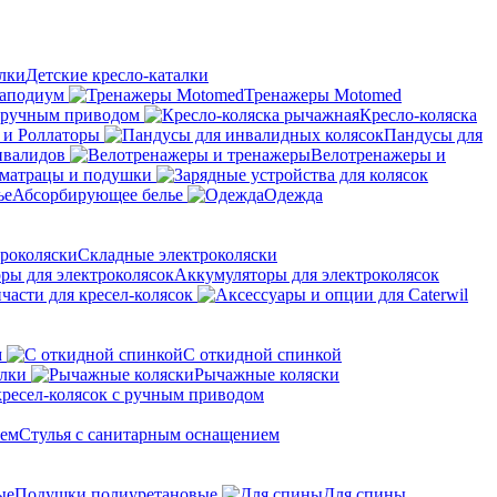
Детские кресло-каталки
аподиум
Тренажеры Motomed
с ручным приводом
Кресло-коляска
 и Роллаторы
Пандусы для
нвалидов
Велотренажеры и
матрацы и подушки
Абсорбирующее белье
Одежда
Складные электроколяски
Аккумуляторы для электроколясок
части для кресел-колясок
м
С откидной спинкой
алки
Рычажные коляски
кресел-колясок с ручным приводом
Стулья с санитарным оснащением
Подушки полиуретановые
Для спины