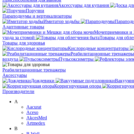
Аксессуары для купания
Поручни
Параподиумы и вертикализаторы
Имитатор ходьбы
Парапод
Адаптивные товары
Мочеприемники и 
ухода за стомой
Товары для обле
Товары для здоровья
Кислородные концентраторы
Реабилитационные тренажеры
воздуха
Пульсоксиметры
Реабилитационные тренажеры
Аксессуары
Дождевики
Вакуумн
Корригирующая опора
Производители
A
Aacurat
Aceso
AkcesMed
Artmedex
B
B.Well