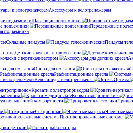
Аксессуары к велотренажерам
Шагающие подъемники
е подъемники
Передвижные подъе
ля подъемника
Складные пандусы
Пандусы теле
Детские коляски активного типа
 коляски с вертикализатором
Ак
Опора для ползания
Реабилитационные кресла
Велосипеды-велотренажеры
Ортезы
Кровати с электроприводом
снащением
Кровати медицинские
тул повышенной комфортности
Прикро
ые
Секционные
Ячеистые ма
Противопролежневые системы
унки детские
Роллаторы