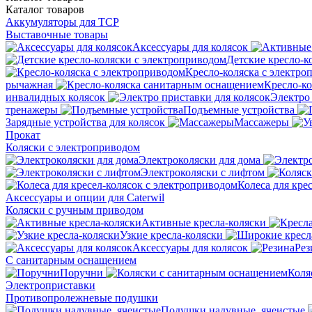
Каталог
товаров
Аккумуляторы для ТСР
Выставочные товары
Аксессуары для колясок
Детские кресло-к
Кресло-коляска с электро
рычажная
Кресло-к
инвалидных колясок
Электро 
тренажеры
Подъемные устройства
Зарядные устройства для колясок
Массажеры
Прокат
Коляски с электроприводом
Электроколяски для дома
Электроколяски с лифтом
Колеса для кре
Аксессуары и опции для Caterwil
Коляски с ручным приводом
Активные кресла-коляски
Узкие кресла-коляски
Аксессуары для колясок
Рез
С санитарным оснащением
Поручни
Коля
Электроприставки
Противопролежневые подушки
Подушки надувные, ячеистые