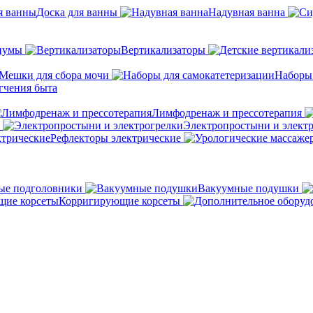
Доска для ванны
Надувная ванна
иумы
Вертикализаторы
Мешки для сбора мочи
Наборы
гчения быта
Лимфодренаж и прессотерапия
Электропростыни и элект
Рефлекторы электрические
ые подголовники
Вакуумные подушки
Корригирующие корсеты