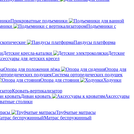
Прикроватные подъемники
мники
Подъемники с
скопические
Пандусы платформа
Детские кресла-каталки
Детские
сессуары для детских кресел
Опора для положения лёжа
Опора для
Система ортопедических подушек
Опора для стояния
Ходунки
Кровать-вертикализатор
Диван кровать
Аксессуары
ватные столики
трасы
Трубчатые матрасы
Матрас беспружинный