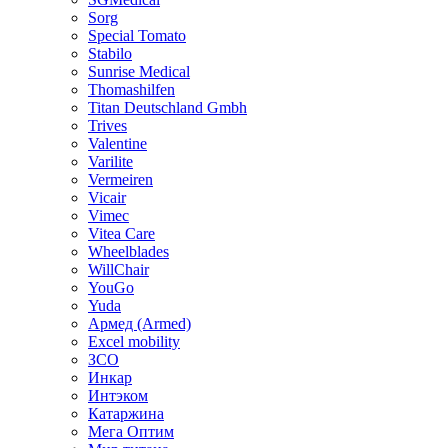
Sorg
Special Tomato
Stabilo
Sunrise Medical
Thomashilfen
Titan Deutschland Gmbh
Trives
Valentine
Varilite
Vermeiren
Vicair
Vimec
Vitea Care
Wheelblades
WillChair
YouGo
Yuda
Армед (Armed)
Еxcel mobility
ЗСО
Инкар
Интэком
Катаржина
Мега Оптим