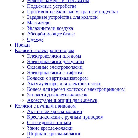
Велотренажеры и тренажеры
Подъемные устройства
Противопролежневые матрацы и подушки
Зарядные устройства для колясок
Массажеры
Увлажнители воздуха
Абсорбирующее белье
Одежда
Прокат
Коляски с электроприводом
Электроколяски для дома
Электроколяски для улицы
Складные электроколяски
Электроколяски с лифтом
Коляски с вертикализатором
Аккумуляторы для электроколясок
Колеса для кресел-колясок с электроприводом
Запчасти для кресел-колясок
Аксессуары и опции для Caterwil
Коляски с ручным приводом
Активные кресла-коляски
Кресла-коляски с ручным приводом
С откидной спинкой
Узкие кресла-коляски
Широкие кресла-коляски