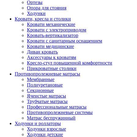
Ортезы
Опора для стояния
Ходунки
Кровати, кресла и столики
Кровати механические
Кровати с электроприводом
Кровать-вертикализатор
Кровати с санитарным оснащением
Кровати медицинские
Диван кровать
Аксессуары к кроватям
Кресло-стул повышенной комфортности
Прикроватные столики
Противопролежневые матрасы
Мембранные
Полиуретановые
Секционные
Ячеистые матрасы
Трубчатые матрасы
Профессиональные матрасы
Противопролежневые системы
Матрас беспружинный
Ходунки и роллаторы
Ходунки взрослые
Ходунки детские