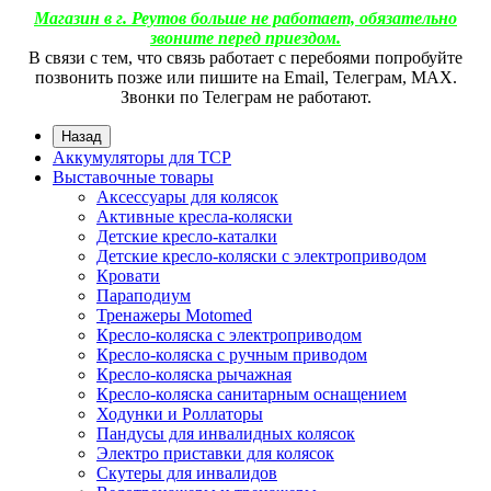
Магазин в г. Реутов больше не работает, обязательно
звоните перед приездом.
В связи с тем, что связь работает с перебоями попробуйте
позвонить позже или пишите на Email, Телеграм, МАХ.
Звонки по Телеграм не работают.
Назад
Аккумуляторы для ТСР
Выставочные товары
Аксессуары для колясок
Активные кресла-коляски
Детские кресло-каталки
Детские кресло-коляски с электроприводом
Кровати
Параподиум
Тренажеры Motomed
Кресло-коляска с электроприводом
Кресло-коляска с ручным приводом
Кресло-коляска рычажная
Кресло-коляска санитарным оснащением
Ходунки и Роллаторы
Пандусы для инвалидных колясок
Электро приставки для колясок
Скутеры для инвалидов