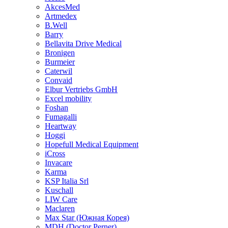
AkcesMed
Artmedex
B.Well
Barry
Bellavita Drive Medical
Bronigen
Burmeier
Caterwil
Convaid
Elbur Vertriebs GmbH
Excel mobility
Foshan
Fumagalli
Heartway
Hoggi
Hopefull Medical Equipment
iCross
Invacare
Karma
KSP Italia Srl
Kuschall
LIW Care
Maclaren
Max Star (Южная Корея)
MDH (Doctor Perner)