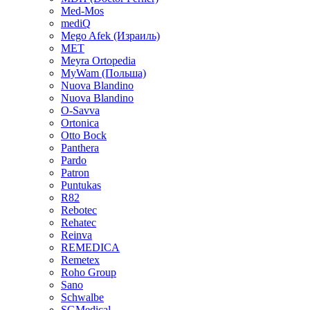
Med-Mos
mediQ
Mego Afek (Израиль)
MET
Meyra Ortopedia
MyWam (Польша)
Nuova Blandino
Nuova Blandino
O-Savva
Ortonica
Otto Bock
Panthera
Pardo
Patron
Puntukas
R82
Rebotec
Rehatec
Reinva
REMEDICA
Remetex
Roho Group
Sano
Schwalbe
SGMedical