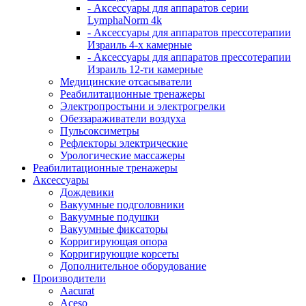
- Аксессуары для аппаратов серии
LymphaNorm 4k
- Аксессуары для аппаратов прессотерапии
Израиль 4-х камерные
- Аксессуары для аппаратов прессотерапии
Израиль 12-ти камерные
Медицинские отсасыватели
Реабилитационные тренажеры
Электропростыни и электрогрелки
Обеззараживатели воздуха
Пульсоксиметры
Рефлекторы электрические
Урологические массажеры
Реабилитационные тренажеры
Аксессуары
Дождевики
Вакуумные подголовники
Вакуумные подушки
Вакуумные фиксаторы
Корригирующая опора
Корригирующие корсеты
Дополнительное оборудование
Производители
Aacurat
Aceso