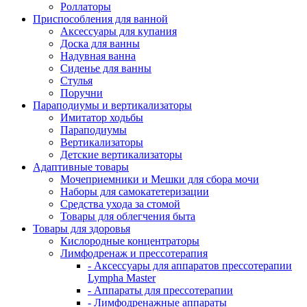
Роллаторы
Приспособления для ванной
Аксессуары для купания
Доска для ванны
Надувная ванна
Сиденье для ванны
Стулья
Поручни
Параподиумы и вертикализаторы
Имитатор ходьбы
Параподиумы
Вертикализаторы
Детские вертикализаторы
Адаптивные товары
Мочеприемники и Мешки для сбора мочи
Наборы для самокатетеризации
Средства ухода за стомой
Товары для облегчения быта
Товары для здоровья
Кислородные концентраторы
Лимфодренаж и прессотерапия
- Аксессуары для аппаратов прессотерапии
Lympha Master
- Аппараты для прессотерапии
- Лимфодренажные аппараты