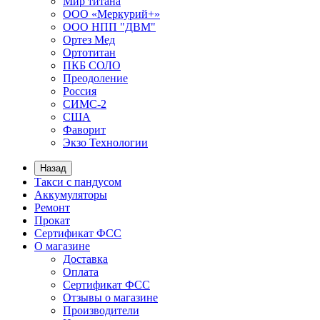
Мир титана
ООО «Меркурий+»
ООО НПП "ДВМ"
Ортез Мед
Ортотитан
ПКБ СОЛО
Преодоление
Россия
СИМС-2
США
Фаворит
Экзо Технологии
Назад
Такси с пандусом
Аккумуляторы
Ремонт
Прокат
Сертификат ФСС
О магазине
Доставка
Оплата
Сертификат ФСС
Отзывы о магазине
Производители