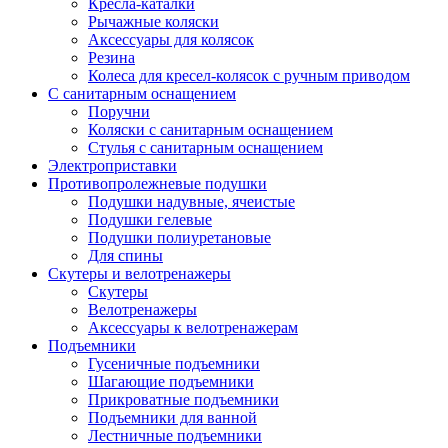
Кресла-каталки
Рычажные коляски
Аксессуары для колясок
Резина
Колеса для кресел-колясок с ручным приводом
С санитарным оснащением
Поручни
Коляски с санитарным оснащением
Стулья с санитарным оснащением
Электроприставки
Противопролежневые подушки
Подушки надувные, ячеистые
Подушки гелевые
Подушки полиуретановые
Для спины
Скутеры и велотренажеры
Скутеры
Велотренажеры
Аксессуары к велотренажерам
Подъемники
Гусеничные подъемники
Шагающие подъемники
Прикроватные подъемники
Подъемники для ванной
Лестничные подъемники