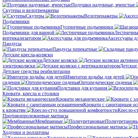
Подушки надувные, ячеистые
Скутеры и велотренажеры
Скутеры
Велотренажеры
Подъемники
Гусеничные подъемники
Подъемники для ванной
Лестничны
вертикализатором
Аксессуары д
Пандусы
Пандусы перекатные
Детские кресла-коляски
Детские коляски
электроколяски
Детские
Детские средства реабилитации
Имитатор ходьбы для детей
сидения
Ортопедические сиденья
Подставки для купания
Кровати, кресла и столики
Кровати механические
Кровати с санитарным о
к кроватям
Кресло-с
Противопролежневые матрасы
Мембранные
Полиуретанов
Профессиональные матрасы
Ходунки и роллаторы
Ходунки взрослые
Ход