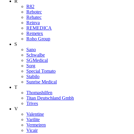
R
R82
Rebotec
Rehatec
Reinva
REMEDICA
Remetex
Roho Group
S
Sano
Schwalbe
SGMedical
Sorg
Special Tomato
Stabilo
Sunrise Medical
T
Thomashilfen
Titan Deutschland Gmbh
Trives
V
Valentine
Varilite
Vermeiren
Vicair