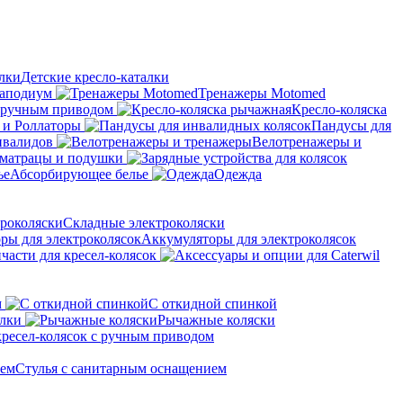
Детские кресло-каталки
аподиум
Тренажеры Motomed
с ручным приводом
Кресло-коляска
 и Роллаторы
Пандусы для
нвалидов
Велотренажеры и
матрацы и подушки
Абсорбирующее белье
Одежда
Складные электроколяски
Аккумуляторы для электроколясок
части для кресел-колясок
м
С откидной спинкой
алки
Рычажные коляски
кресел-колясок с ручным приводом
Стулья с санитарным оснащением