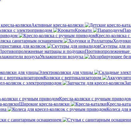
Активные кресла-коляски
оляски с электроприводом
Кровати
Пар
приводом
Кресло-коляска 
оляска санитарным оснащением
Ходунки
приставки для колясок
Скутеры для и
Противопролежневые 
Увлажнители воздуха
Электроколяски для улицы
Коляски с вертикализатором
сел-колясок с электроприводом
Зап
Кресла-коляски с ручным приводо
Широкие кресла-коляски
Кресла-кат
ина
Колеса для 
ски с санитарным оснащением