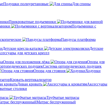
Подушки полиуретановые
Для спины
Прикроватные подъемники
мники
Подъемники с
скопические
Пандусы платформа
Детские кресла-каталки
Детские
сессуары для детских кресел
Опора для положения лёжа
Опора для
Система ортопедических подушек
Опора для стояния
Ходунки
Кровать-вертикализатор
Диван кровать
Аксессуары
ватные столики
трасы
Трубчатые матрасы
Матрас беспружинный