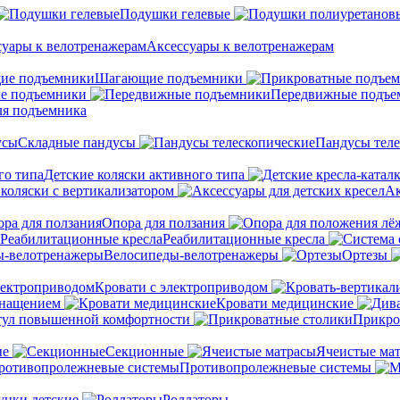
Подушки гелевые
Аксессуары к велотренажерам
Шагающие подъемники
е подъемники
Передвижные подъе
ля подъемника
Складные пандусы
Пандусы теле
Детские коляски активного типа
 коляски с вертикализатором
Ак
Опора для ползания
Реабилитационные кресла
Велосипеды-велотренажеры
Ортезы
Кровати с электроприводом
снащением
Кровати медицинские
тул повышенной комфортности
Прикро
ые
Секционные
Ячеистые ма
Противопролежневые системы
унки детские
Роллаторы