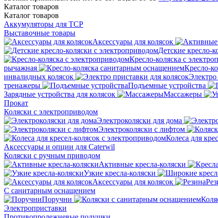
Каталог
товаров
Каталог
товаров
Аккумуляторы для ТСР
Выставочные товары
Аксессуары для колясок
Детские кресло-к
Кресло-коляска с электро
рычажная
Кресло-к
инвалидных колясок
Электро 
тренажеры
Подъемные устройства
Зарядные устройства для колясок
Массажеры
Прокат
Коляски с электроприводом
Электроколяски для дома
Электроколяски с лифтом
Колеса для кре
Аксессуары и опции для Caterwil
Коляски с ручным приводом
Активные кресла-коляски
Узкие кресла-коляски
Аксессуары для колясок
Рез
С санитарным оснащением
Поручни
Коля
Электроприставки
Противопролежневые подушки