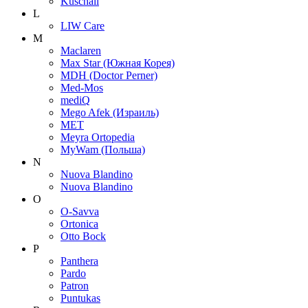
Kuschall
L
LIW Care
M
Maclaren
Max Star (Южная Корея)
MDH (Doctor Perner)
Med-Mos
mediQ
Mego Afek (Израиль)
MET
Meyra Ortopedia
MyWam (Польша)
N
Nuova Blandino
Nuova Blandino
O
O-Savva
Ortonica
Otto Bock
P
Panthera
Pardo
Patron
Puntukas