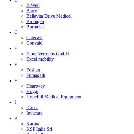
B.Well
Barry
Bellavita Drive Medical
Bronigen
Burmeier
C
Caterwil
Convaid
E
Elbur Vertriebs GmbH
Excel mobility
F
Foshan
Fumagalli
H
Heartway
Hoggi
Hopefull Medical Equipment
I
iCross
Invacare
K
Karma
KSP Italia Srl