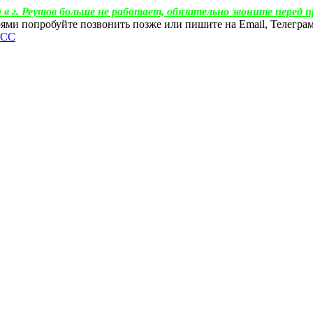
 в г. Реутов больше не работает, обязательно звоните перед п
ебоями попробуйте позвонить позже или пишите на Email, Телегр
ФСС