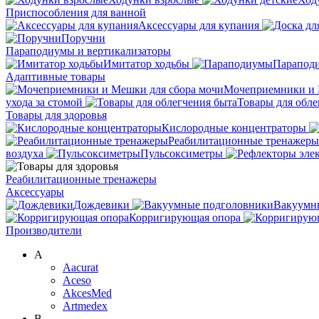
Приспособления для ванной
Аксессуары для купания
Поручни
Параподиумы и вертикализаторы
Имитатор ходьбы
Парапод
Адаптивные товары
Мочеприемники и 
ухода за стомой
Товары для обле
Товары для здоровья
Кислородные концентраторы
Реабилитационные тренажеры
воздуха
Пульсоксиметры
Реабилитационные тренажеры
Аксессуары
Дождевики
Вакуумн
Корригирующая опора
Производители
A
Aacurat
Aceso
AkcesMed
Artmedex
B