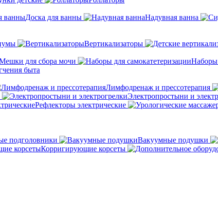
Доска для ванны
Надувная ванна
иумы
Вертикализаторы
Мешки для сбора мочи
Наборы
гчения быта
Лимфодренаж и прессотерапия
Электропростыни и элект
Рефлекторы электрические
ые подголовники
Вакуумные подушки
Корригирующие корсеты