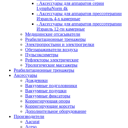
- Аксессуары для аппаратов серии
LymphaNorm 4k
- Аксессуары для аппаратов прессотерапии
Израиль 4-х камерные
- Аксессуары для аппаратов прессотерапии
Израиль 12-ти камерные
Медицинские отсасыватели
Реабилитационные тренажеры
Электропростыни и электрогрелки
Обеззараживатели воздуха
Пульсоксиметры
Рефлекторы электрические
Урологические массажеры
Реабилитационные тренажеры
Аксессуары
Дождевики
Вакуумные подголовники
Вакуумные подушки
Вакуумные фиксаторы
Корригирующая опора
Корригирующие корсеты
Дополнительное оборудование
Производители
Aacurat
Aceso