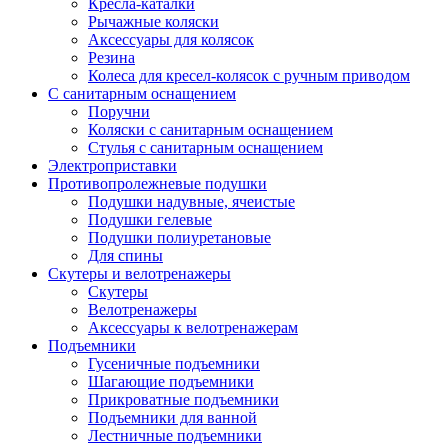
Кресла-каталки
Рычажные коляски
Аксессуары для колясок
Резина
Колеса для кресел-колясок с ручным приводом
С санитарным оснащением
Поручни
Коляски с санитарным оснащением
Стулья с санитарным оснащением
Электроприставки
Противопролежневые подушки
Подушки надувные, ячеистые
Подушки гелевые
Подушки полиуретановые
Для спины
Скутеры и велотренажеры
Скутеры
Велотренажеры
Аксессуары к велотренажерам
Подъемники
Гусеничные подъемники
Шагающие подъемники
Прикроватные подъемники
Подъемники для ванной
Лестничные подъемники