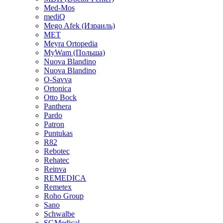
Med-Mos
mediQ
Mego Afek (Израиль)
MET
Meyra Ortopedia
MyWam (Польша)
Nuova Blandino
Nuova Blandino
O-Savva
Ortonica
Otto Bock
Panthera
Pardo
Patron
Puntukas
R82
Rebotec
Rehatec
Reinva
REMEDICA
Remetex
Roho Group
Sano
Schwalbe
SGMedical