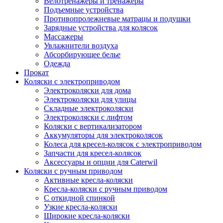
Велотренажеры и тренажеры
Подъемные устройства
Противопролежневые матрацы и подушки
Зарядные устройства для колясок
Массажеры
Увлажнители воздуха
Абсорбирующее белье
Одежда
Прокат
Коляски с электроприводом
Электроколяски для дома
Электроколяски для улицы
Складные электроколяски
Электроколяски с лифтом
Коляски с вертикализатором
Аккумуляторы для электроколясок
Колеса для кресел-колясок с электроприводом
Запчасти для кресел-колясок
Аксессуары и опции для Caterwil
Коляски с ручным приводом
Активные кресла-коляски
Кресла-коляски с ручным приводом
С откидной спинкой
Узкие кресла-коляски
Широкие кресла-коляски