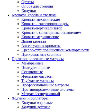
Ортезы
Опора для стояния
Ходунки
Кровати, кресла и столики
Кровати механические
Кровати с электроприводом
Кровать-вертикализатор
Кровати с санитарным оснащением
Кровати медицинские
Диван кровать
Аксессуары к кроватям
Кресло-стул повышенной комфортности
Прикроватные столики
Противопролежневые матрасы
Мембранные
Полиуретановые
Секционные
Ячеистые матрасы
Трубчатые матрасы
Профессиональные матрасы
Противопролежневые системы
Матрас беспружинный
Ходунки и роллаторы
Ходунки взрослые
Ходунки детские