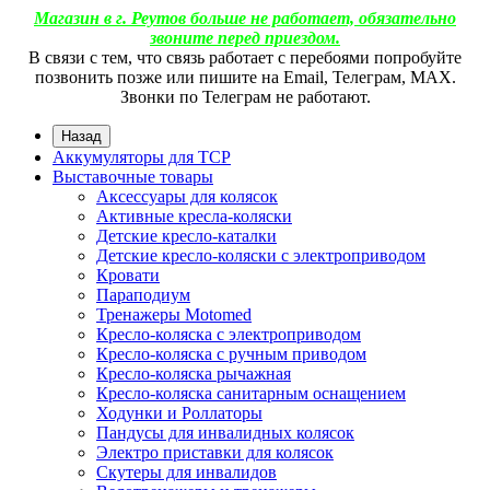
Магазин в г. Реутов больше не работает, обязательно
звоните перед приездом.
В связи с тем, что связь работает с перебоями попробуйте
позвонить позже или пишите на Email, Телеграм, МАХ.
Звонки по Телеграм не работают.
Назад
Аккумуляторы для ТСР
Выставочные товары
Аксессуары для колясок
Активные кресла-коляски
Детские кресло-каталки
Детские кресло-коляски с электроприводом
Кровати
Параподиум
Тренажеры Motomed
Кресло-коляска с электроприводом
Кресло-коляска с ручным приводом
Кресло-коляска рычажная
Кресло-коляска санитарным оснащением
Ходунки и Роллаторы
Пандусы для инвалидных колясок
Электро приставки для колясок
Скутеры для инвалидов