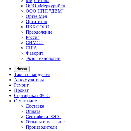
Мир титана
ООО «Меркурий+»
ООО НПП "ДВМ"
Ортез Мед
Ортотитан
ПКБ СОЛО
Преодоление
Россия
СИМС-2
США
Фаворит
Экзо Технологии
Назад
Такси с пандусом
Аккумуляторы
Ремонт
Прокат
Сертификат ФСС
О магазине
Доставка
Оплата
Сертификат ФСС
Отзывы о магазине
Производители