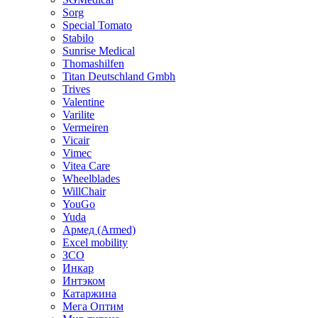
Sorg
Special Tomato
Stabilo
Sunrise Medical
Thomashilfen
Titan Deutschland Gmbh
Trives
Valentine
Varilite
Vermeiren
Vicair
Vimec
Vitea Care
Wheelblades
WillChair
YouGo
Yuda
Армед (Armed)
Еxcel mobility
ЗСО
Инкар
Интэком
Катаржина
Мега Оптим