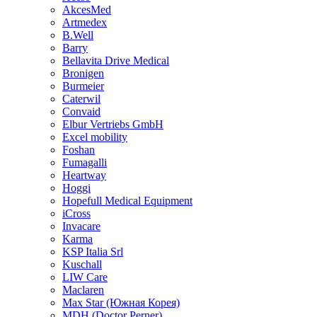
AkcesMed
Artmedex
B.Well
Barry
Bellavita Drive Medical
Bronigen
Burmeier
Caterwil
Convaid
Elbur Vertriebs GmbH
Excel mobility
Foshan
Fumagalli
Heartway
Hoggi
Hopefull Medical Equipment
iCross
Invacare
Karma
KSP Italia Srl
Kuschall
LIW Care
Maclaren
Max Star (Южная Корея)
MDH (Doctor Perner)