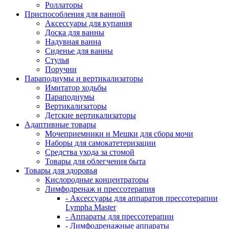
Роллаторы
Приспособления для ванной
Аксессуары для купания
Доска для ванны
Надувная ванна
Сиденье для ванны
Стулья
Поручни
Параподиумы и вертикализаторы
Имитатор ходьбы
Параподиумы
Вертикализаторы
Детские вертикализаторы
Адаптивные товары
Мочеприемники и Мешки для сбора мочи
Наборы для самокатетеризации
Средства ухода за стомой
Товары для облегчения быта
Товары для здоровья
Кислородные концентраторы
Лимфодренаж и прессотерапия
- Аксессуары для аппаратов прессотерапии
Lympha Master
- Аппараты для прессотерапии
- Лимфодренажные аппараты