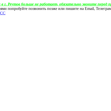
 в г. Реутов больше не работает, обязательно звоните перед п
ебоями попробуйте позвонить позже или пишите на Email, Телегр
ФСС