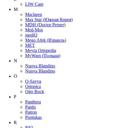
LIW Care
M
Maclaren
Max Star (Южная Корея)
MDH (Doctor Perner)
Med-Mos
mediQ
Mego Afek (Израиль)
MET
Meyra Ortopedia
MyWam (Польша)
N
Nuova Blandino
Nuova Blandino
O
O-Savva
Ortonica
Otto Bock
P
Panthera
Pardo
Patron
Puntukas
R
R82