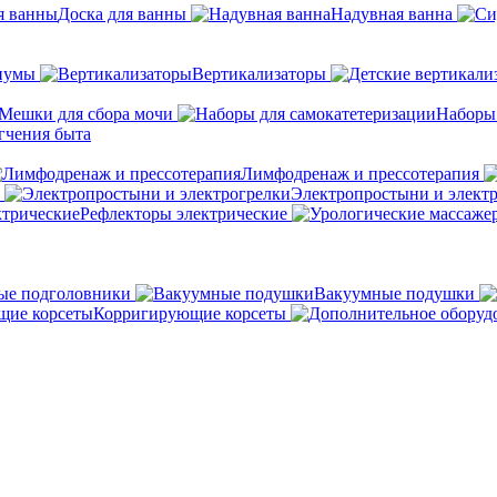
Доска для ванны
Надувная ванна
иумы
Вертикализаторы
Мешки для сбора мочи
Наборы
гчения быта
Лимфодренаж и прессотерапия
Электропростыни и элект
Рефлекторы электрические
ые подголовники
Вакуумные подушки
Корригирующие корсеты