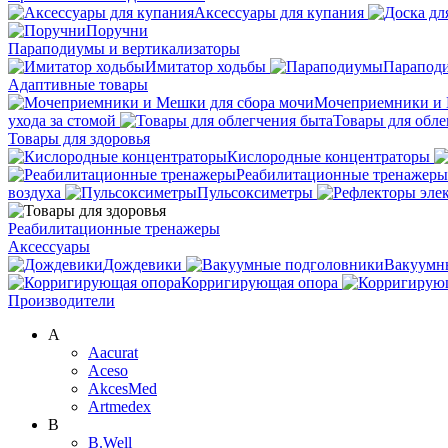
Аксессуары для купания
Поручни
Параподиумы и вертикализаторы
Имитатор ходьбы
Парапод
Адаптивные товары
Мочеприемники и 
ухода за стомой
Товары для обле
Товары для здоровья
Кислородные концентраторы
Реабилитационные тренажеры
воздуха
Пульсоксиметры
Реабилитационные тренажеры
Аксессуары
Дождевики
Вакуумн
Корригирующая опора
Производители
A
Aacurat
Aceso
AkcesMed
Artmedex
B
B.Well