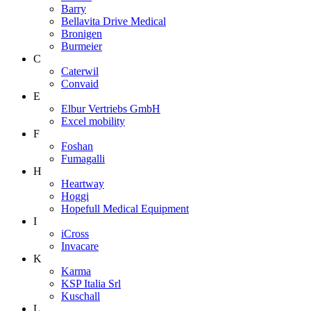
Barry
Bellavita Drive Medical
Bronigen
Burmeier
C
Caterwil
Convaid
E
Elbur Vertriebs GmbH
Excel mobility
F
Foshan
Fumagalli
H
Heartway
Hoggi
Hopefull Medical Equipment
I
iCross
Invacare
K
Karma
KSP Italia Srl
Kuschall
L