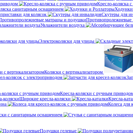
приводом
Кресло-коляска 
оляска санитарным оснащением
Ходунки
приставки для колясок
Скутеры для и
Противопролежневые 
Увлажнители воздуха
Электроколяски для улицы
Коляски с вертикализатором
сел-колясок с электроприводом
Зап
Кресла-коляски с ручным приводо
Широкие кресла-коляски
Кресла-кат
ина
Колеса для 
ски с санитарным оснащением
Подушки гелевые