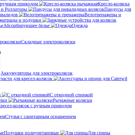
с ручным приводом
Кресло-коляска
 и Роллаторы
Пандусы для
нвалидов
Велотренажеры и
матрацы и подушки
Абсорбирующее белье
Одежда
Складные электроколяски
Аккумуляторы для электроколясок
части для кресел-колясок
м
С откидной спинкой
алки
Рычажные коляски
кресел-колясок с ручным приводом
Стулья с санитарным оснащением
Подушки полиуретановые
Для спины