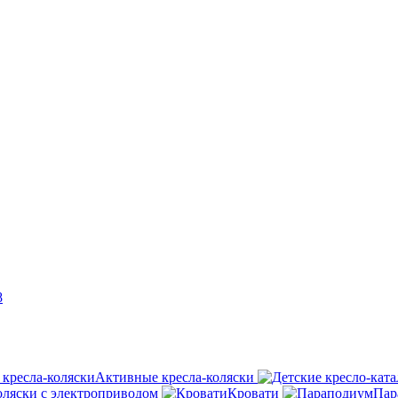
8
Активные кресла-коляски
оляски с электроприводом
Кровати
Пар