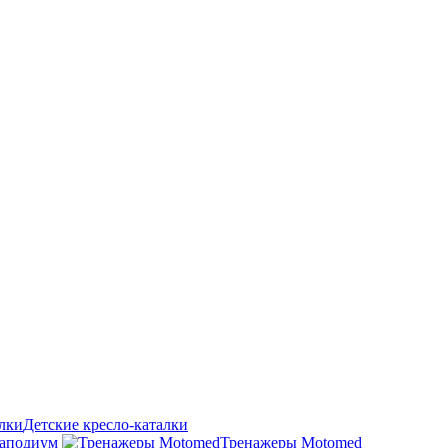
Детские кресло-каталки
аподиум
Тренажеры Motomed