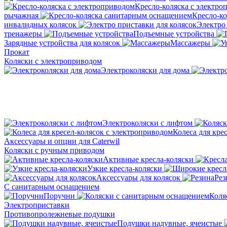
Кресло-коляска с электро
рычажная
Кресло-к
инвалидных колясок
Электро 
тренажеры
Подъемные устройства
Зарядные устройства для колясок
Массажеры
Прокат
Коляски с электроприводом
Электроколяски для дома
Электроколяски с лифтом
Колеса для кре
Аксессуары и опции для Caterwil
Коляски с ручным приводом
Активные кресла-коляски
Узкие кресла-коляски
Аксессуары для колясок
Рез
С санитарным оснащением
Поручни
Коля
Электроприставки
Противопролежневые подушки
Подушки надувные, ячеистые