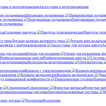
Аксессуары к велотренажерам
Шагающие подъемники
е подъемники
Передвижные подъе
ля подъемника
Складные пандусы
Пандусы теле
Детские коляски активного типа
 коляски с вертикализатором
Ак
Опора для ползания
Реабилитационные кресла
Велосипеды-велотренажеры
Ортезы
Кровати с электроприводом
снащением
Кровати медицинские
тул повышенной комфортности
Прикро
ые
Секционные
Ячеистые ма
Противопролежневые системы
унки детские
Роллаторы