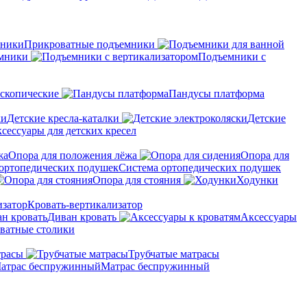
Прикроватные подъемники
мники
Подъемники с
скопические
Пандусы платформа
Детские кресла-каталки
Детские
сессуары для детских кресел
Опора для положения лёжа
Опора для
Система ортопедических подушек
Опора для стояния
Ходунки
Кровать-вертикализатор
Диван кровать
Аксессуары
ватные столики
трасы
Трубчатые матрасы
Матрас беспружинный