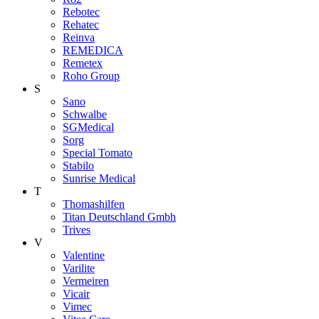
Rebotec
Rehatec
Reinva
REMEDICA
Remetex
Roho Group
S
Sano
Schwalbe
SGMedical
Sorg
Special Tomato
Stabilo
Sunrise Medical
T
Thomashilfen
Titan Deutschland Gmbh
Trives
V
Valentine
Varilite
Vermeiren
Vicair
Vimec