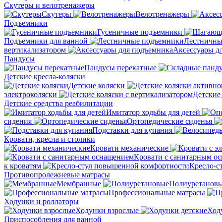
Скутеры и велотренажеры
Скутеры
Велотренажеры
Подъемники
Гусеничные подъемники
Подъемники для ванной
Лестничны
вертикализатором
Аксессуары д
Пандусы
Пандусы перекатные
Детские кресла-коляски
Детские коляски
электроколяски
Детские
Детские средства реабилитации
Имитатор ходьбы для детей
сидения
Ортопедические сиденья
Подставки для купания
Кровати, кресла и столики
Кровати механические
Кровати с санитарным о
к кроватям
Кресло-с
Противопролежневые матрасы
Мембранные
Полиуретанов
Профессиональные матрасы
Ходунки и роллаторы
Ходунки взрослые
Ход
Приспособления для ванной