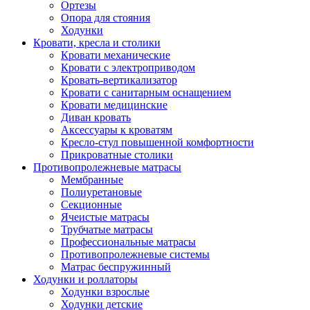
Ортезы
Опора для стояния
Ходунки
Кровати, кресла и столики
Кровати механические
Кровати с электроприводом
Кровать-вертикализатор
Кровати с санитарным оснащением
Кровати медицинские
Диван кровать
Аксессуары к кроватям
Кресло-стул повышенной комфортности
Прикроватные столики
Противопролежневые матрасы
Мембранные
Полиуретановые
Секционные
Ячеистые матрасы
Трубчатые матрасы
Профессиональные матрасы
Противопролежневые системы
Матрас беспружинный
Ходунки и роллаторы
Ходунки взрослые
Ходунки детские