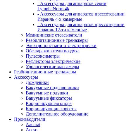
- Аксессуары для аппаратов серии
LymphaNorm 4k
- Аксессуары для аппаратов прессотерапии
Израиль 4-х камерные
- Аксессуары для аппаратов прессотерапии
Израиль 12-ти камерные
Медицинские отсасыватели
Реабилитационные тренажеры
Электропростыни и электрогрелки
Обеззараживатели воздуха
Пульсоксиметры
Рефлекторы электрические
Урологические массажеры
Реабилитационные тренажеры
Аксессуары
Дождевики
Вакуумные подголовники
Вакуумные подушки
Вакуумные фиксаторы
Корригирующая опора
Корригирующие корсеты
Дополнительное оборудование
Производители
Aacurat
Aceso