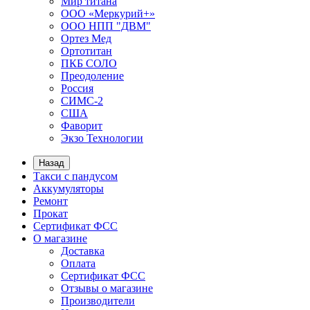
Мир титана
ООО «Меркурий+»
ООО НПП "ДВМ"
Ортез Мед
Ортотитан
ПКБ СОЛО
Преодоление
Россия
СИМС-2
США
Фаворит
Экзо Технологии
Назад
Такси с пандусом
Аккумуляторы
Ремонт
Прокат
Сертификат ФСС
О магазине
Доставка
Оплата
Сертификат ФСС
Отзывы о магазине
Производители