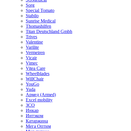
Sorg
Special Tomato
Stabilo
Sunrise Medical
Thomashilfen
Titan Deutschland Gmbh
Trives
Valentine
Varilite
Vermeiren
Vicair
Vimec
Vitea Care
Wheelblades
WillChair
YouGo
Yuda
Армед (Armed)
Еxcel mobility
ЗСО
Инкар
Интэком
Катаржина
Мега Оптим