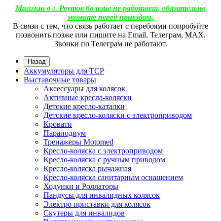
Магазин в г. Реутов больше не работает, обязательно
звоните перед приездом.
В связи с тем, что связь работает с перебоями попробуйте
позвонить позже или пишите на Email, Телеграм, МАХ.
Звонки по Телеграм не работают.
Назад
Аккумуляторы для ТСР
Выставочные товары
Аксессуары для колясок
Активные кресла-коляски
Детские кресло-каталки
Детские кресло-коляски с электроприводом
Кровати
Параподиум
Тренажеры Motomed
Кресло-коляска с электроприводом
Кресло-коляска с ручным приводом
Кресло-коляска рычажная
Кресло-коляска санитарным оснащением
Ходунки и Роллаторы
Пандусы для инвалидных колясок
Электро приставки для колясок
Скутеры для инвалидов