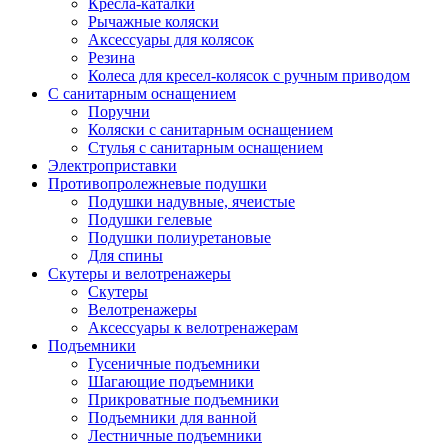
Кресла-каталки
Рычажные коляски
Аксессуары для колясок
Резина
Колеса для кресел-колясок с ручным приводом
С санитарным оснащением
Поручни
Коляски с санитарным оснащением
Стулья с санитарным оснащением
Электроприставки
Противопролежневые подушки
Подушки надувные, ячеистые
Подушки гелевые
Подушки полиуретановые
Для спины
Скутеры и велотренажеры
Скутеры
Велотренажеры
Аксессуары к велотренажерам
Подъемники
Гусеничные подъемники
Шагающие подъемники
Прикроватные подъемники
Подъемники для ванной
Лестничные подъемники