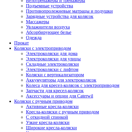
Велотренажеры и тренажеры
Подъемные устройства
Противопролежневые матрацы и подушки
Зарядные устройства для колясок
Массажеры
Увлажнители воздуха
Абсорбирующее белье
Одежда
Прокат
Коляски с электроприводом
Электроколяски для дома
Электроколяски для улицы
Складные электроколяски
Электроколяски с лифтом
Коляски с вертикализатором
Аккумуляторы для электроколясок
Колеса для кресел-колясок с электроприводом
Запчасти для кресел-колясок
Аксессуары и опции для Caterwil
Коляски с ручным приводом
Активные кресла-коляски
Кресла-коляски с ручным приводом
С откидной спинкой
Узкие кресла-коляски
Широкие кресла-коляски