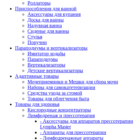
Роллаторы
Приспособления для ванной
Аксессуары для купания
Доска для ванны
Надувная ванна
Сиденье для ванны
Стулья
Поручни
Параподиумы и вертикализаторы
Имитатор ходьбы
Параподиумы
Вертикализаторы
Детские вертикализаторы
Адаптивные товары
Мочеприемники и Мешки для сбора мочи
Наборы для самокатетеризации
Средства ухода за стомой
Товары для облегчения быта
Товары для здоровья
Кислородные концентраторы
Лимфодренаж и прессотерапия
- Аксессуары для аппаратов прессотерапии
Lympha Master
- Аппараты для прессотерапии
- Лимфодренажные аппараты