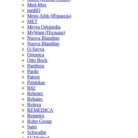
Med-Mos
mediQ
Mego Afek (Израиль)
MET
Meyra Ortopedia
MyWam (Польша)
Nuova Blandino
Nuova Blandino
O-Savva
Ortonica
Otto Bock
Panthera
Pardo
Patron
Puntukas
R82
Rebotec
Rehatec
Reinva
REMEDICA
Remetex
Roho Group
Sano
Schwalbe
SGMedical