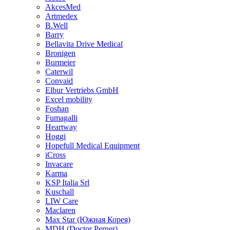
AkcesMed
Artmedex
B.Well
Barry
Bellavita Drive Medical
Bronigen
Burmeier
Caterwil
Convaid
Elbur Vertriebs GmbH
Excel mobility
Foshan
Fumagalli
Heartway
Hoggi
Hopefull Medical Equipment
iCross
Invacare
Karma
KSP Italia Srl
Kuschall
LIW Care
Maclaren
Max Star (Южная Корея)
MDH (Doctor Perner)