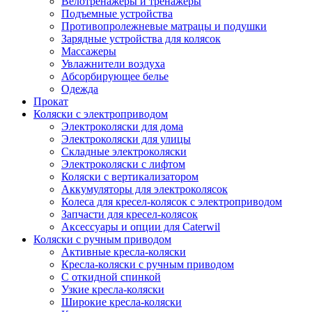
Велотренажеры и тренажеры
Подъемные устройства
Противопролежневые матрацы и подушки
Зарядные устройства для колясок
Массажеры
Увлажнители воздуха
Абсорбирующее белье
Одежда
Прокат
Коляски с электроприводом
Электроколяски для дома
Электроколяски для улицы
Складные электроколяски
Электроколяски с лифтом
Коляски с вертикализатором
Аккумуляторы для электроколясок
Колеса для кресел-колясок с электроприводом
Запчасти для кресел-колясок
Аксессуары и опции для Caterwil
Коляски с ручным приводом
Активные кресла-коляски
Кресла-коляски с ручным приводом
С откидной спинкой
Узкие кресла-коляски
Широкие кресла-коляски