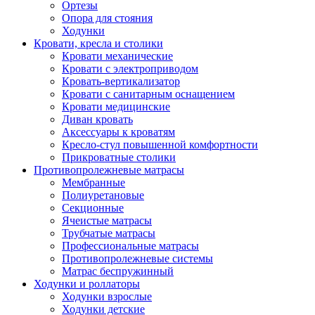
Ортезы
Опора для стояния
Ходунки
Кровати, кресла и столики
Кровати механические
Кровати с электроприводом
Кровать-вертикализатор
Кровати с санитарным оснащением
Кровати медицинские
Диван кровать
Аксессуары к кроватям
Кресло-стул повышенной комфортности
Прикроватные столики
Противопролежневые матрасы
Мембранные
Полиуретановые
Секционные
Ячеистые матрасы
Трубчатые матрасы
Профессиональные матрасы
Противопролежневые системы
Матрас беспружинный
Ходунки и роллаторы
Ходунки взрослые
Ходунки детские