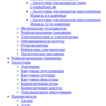
- Аксессуары для аппаратов серии
LymphaNorm 4k
- Аксессуары для аппаратов прессотерапии
Израиль 4-х камерные
- Аксессуары для аппаратов прессотерапии
Израиль 12-ти камерные
Медицинские отсасыватели
Реабилитационные тренажеры
Электропростыни и электрогрелки
Обеззараживатели воздуха
Пульсоксиметры
Рефлекторы электрические
Урологические массажеры
Реабилитационные тренажеры
Аксессуары
Дождевики
Вакуумные подголовники
Вакуумные подушки
Вакуумные фиксаторы
Корригирующая опора
Корригирующие корсеты
Дополнительное оборудование
Производители
Aacurat
Aceso