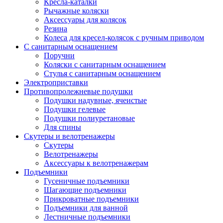
Кресла-каталки
Рычажные коляски
Аксессуары для колясок
Резина
Колеса для кресел-колясок с ручным приводом
С санитарным оснащением
Поручни
Коляски с санитарным оснащением
Стулья с санитарным оснащением
Электроприставки
Противопролежневые подушки
Подушки надувные, ячеистые
Подушки гелевые
Подушки полиуретановые
Для спины
Скутеры и велотренажеры
Скутеры
Велотренажеры
Аксессуары к велотренажерам
Подъемники
Гусеничные подъемники
Шагающие подъемники
Прикроватные подъемники
Подъемники для ванной
Лестничные подъемники