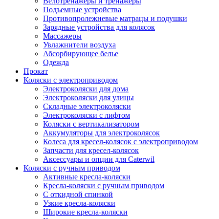
Велотренажеры и тренажеры
Подъемные устройства
Противопролежневые матрацы и подушки
Зарядные устройства для колясок
Массажеры
Увлажнители воздуха
Абсорбирующее белье
Одежда
Прокат
Коляски с электроприводом
Электроколяски для дома
Электроколяски для улицы
Складные электроколяски
Электроколяски с лифтом
Коляски с вертикализатором
Аккумуляторы для электроколясок
Колеса для кресел-колясок с электроприводом
Запчасти для кресел-колясок
Аксессуары и опции для Caterwil
Коляски с ручным приводом
Активные кресла-коляски
Кресла-коляски с ручным приводом
С откидной спинкой
Узкие кресла-коляски
Широкие кресла-коляски