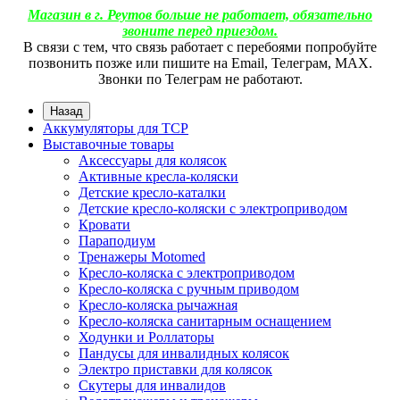
Магазин в г. Реутов больше не работает, обязательно
звоните перед приездом.
В связи с тем, что связь работает с перебоями попробуйте
позвонить позже или пишите на Email, Телеграм, МАХ.
Звонки по Телеграм не работают.
Назад
Аккумуляторы для ТСР
Выставочные товары
Аксессуары для колясок
Активные кресла-коляски
Детские кресло-каталки
Детские кресло-коляски с электроприводом
Кровати
Параподиум
Тренажеры Motomed
Кресло-коляска с электроприводом
Кресло-коляска с ручным приводом
Кресло-коляска рычажная
Кресло-коляска санитарным оснащением
Ходунки и Роллаторы
Пандусы для инвалидных колясок
Электро приставки для колясок
Скутеры для инвалидов