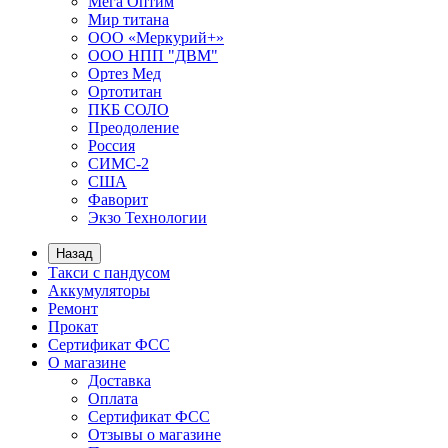
Мега Оптим
Мир титана
ООО «Меркурий+»
ООО НПП "ДВМ"
Ортез Мед
Ортотитан
ПКБ СОЛО
Преодоление
Россия
СИМС-2
США
Фаворит
Экзо Технологии
Назад
Такси с пандусом
Аккумуляторы
Ремонт
Прокат
Сертификат ФСС
О магазине
Доставка
Оплата
Сертификат ФСС
Отзывы о магазине