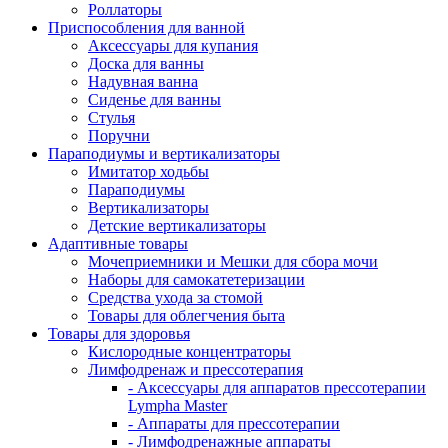
Роллаторы
Приспособления для ванной
Аксессуары для купания
Доска для ванны
Надувная ванна
Сиденье для ванны
Стулья
Поручни
Параподиумы и вертикализаторы
Имитатор ходьбы
Параподиумы
Вертикализаторы
Детские вертикализаторы
Адаптивные товары
Мочеприемники и Мешки для сбора мочи
Наборы для самокатетеризации
Средства ухода за стомой
Товары для облегчения быта
Товары для здоровья
Кислородные концентраторы
Лимфодренаж и прессотерапия
- Аксессуары для аппаратов прессотерапии
Lympha Master
- Аппараты для прессотерапии
- Лимфодренажные аппараты