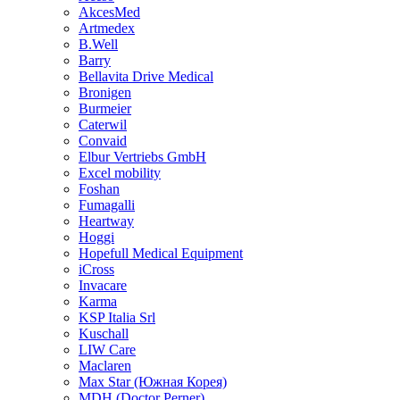
AkcesMed
Artmedex
B.Well
Barry
Bellavita Drive Medical
Bronigen
Burmeier
Caterwil
Convaid
Elbur Vertriebs GmbH
Excel mobility
Foshan
Fumagalli
Heartway
Hoggi
Hopefull Medical Equipment
iCross
Invacare
Karma
KSP Italia Srl
Kuschall
LIW Care
Maclaren
Max Star (Южная Корея)
MDH (Doctor Perner)