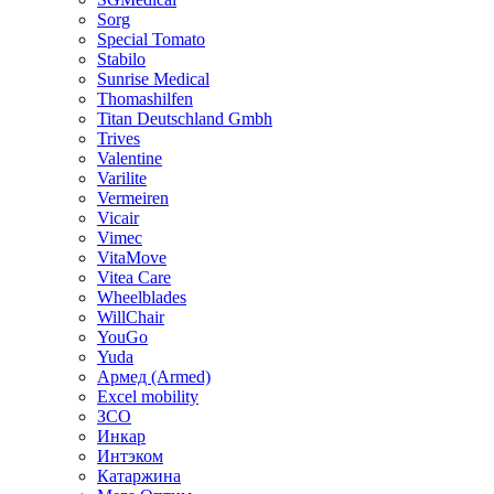
Sorg
Special Tomato
Stabilo
Sunrise Medical
Thomashilfen
Titan Deutschland Gmbh
Trives
Valentine
Varilite
Vermeiren
Vicair
Vimec
VitaMove
Vitea Care
Wheelblades
WillChair
YouGo
Yuda
Армед (Armed)
Еxcel mobility
ЗСО
Инкар
Интэком
Катаржина