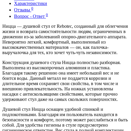
Характеристики
0
Отзывы
0
Вопрос - Ответ
Ницца — душевой стул от Rebotec, созданный для облегчения
жизни и возврата самостоятельности людям, ограниченных в
движении из-за заболеваний опорно-двигательного аппарата.
Невероятно легкий, комфортный, выполненный из
высококачественных материалов — он, как палочка-
выручалочка для тех, кто хочет чуть-чуть независимости.
Конструкция душевого стула Ницца полностью разборная.
Выполнена из высокопрочных алюминия и пластика.
Благодаря такому решению она имеет небольшой вес и не
боится воды. Данный металл не поддается коррозии и
длительное время сохраняет свои свойства, в том числе и
внешнюю привлекательность. На ножках установлены
насадки с антискользящими свойствами, которые прочно
удерживают стул даже на самых скользких поверхностях.
Душевой стул Ницца оснащен удобной спинкой и
подлокотниками. Благодаря им пользователь находится в
безопасности и комфорте, поэтому может расслабиться и быть
собой. Для удобства гигиены в стуле предусмотрено
гигиеническое отверстие. Вес стула в полной комплектации