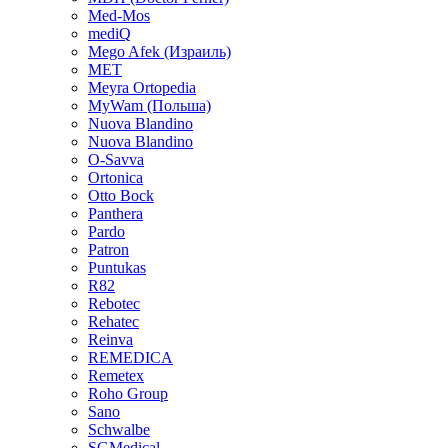
Med-Mos
mediQ
Mego Afek (Израиль)
MET
Meyra Ortopedia
MyWam (Польша)
Nuova Blandino
Nuova Blandino
O-Savva
Ortonica
Otto Bock
Panthera
Pardo
Patron
Puntukas
R82
Rebotec
Rehatec
Reinva
REMEDICA
Remetex
Roho Group
Sano
Schwalbe
SGMedical