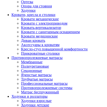
Ортезы
Опора для стояния
Ходунки
Кровати, кресла и столики
Кровати механические
Кровати с электроприводом
Кровать-вертикализатор
Кровати с санитарным оснащением
Кровати медицинские
Диван кровать
Аксессуары к кроватям
Кресло-стул повышенной комфортности
Прикроватные столики
Противопролежневые матрасы
Мембранные
Полиуретановые
Секционные
Ячеистые матрасы
Трубчатые матрасы
Профессиональные матрасы
Противопролежневые системы
Матрас беспружинный
Ходунки и роллаторы
Ходунки взрослые
Ходунки детские