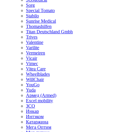
Sorg
Special Tomato
Stabilo
Sunrise Medical
Thomashilfen
Titan Deutschland Gmbh
Trives
Valentine
Varilite
Vermeiren
Vicair
Vimec
Vitea Care
Wheelblades
WillChair
YouGo
Yuda
Армед (Armed)
Еxcel mobility
ЗСО
Инкар
Интэком
Катаржина
Мега Оптим