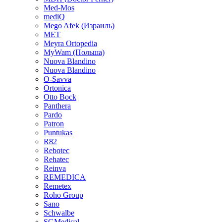
Med-Mos
mediQ
Mego Afek (Израиль)
MET
Meyra Ortopedia
MyWam (Польша)
Nuova Blandino
Nuova Blandino
O-Savva
Ortonica
Otto Bock
Panthera
Pardo
Patron
Puntukas
R82
Rebotec
Rehatec
Reinva
REMEDICA
Remetex
Roho Group
Sano
Schwalbe
SGMedical