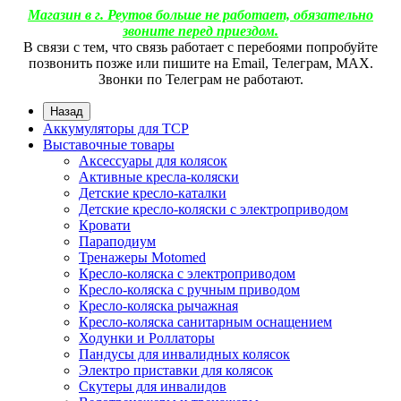
Магазин в г. Реутов больше не работает, обязательно
звоните перед приездом.
В связи с тем, что связь работает с перебоями попробуйте
позвонить позже или пишите на Email, Телеграм, МАХ.
Звонки по Телеграм не работают.
Назад
Аккумуляторы для ТСР
Выставочные товары
Аксессуары для колясок
Активные кресла-коляски
Детские кресло-каталки
Детские кресло-коляски с электроприводом
Кровати
Параподиум
Тренажеры Motomed
Кресло-коляска с электроприводом
Кресло-коляска с ручным приводом
Кресло-коляска рычажная
Кресло-коляска санитарным оснащением
Ходунки и Роллаторы
Пандусы для инвалидных колясок
Электро приставки для колясок
Скутеры для инвалидов