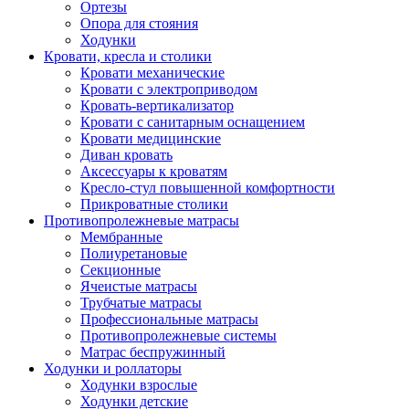
Ортезы
Опора для стояния
Ходунки
Кровати, кресла и столики
Кровати механические
Кровати с электроприводом
Кровать-вертикализатор
Кровати с санитарным оснащением
Кровати медицинские
Диван кровать
Аксессуары к кроватям
Кресло-стул повышенной комфортности
Прикроватные столики
Противопролежневые матрасы
Мембранные
Полиуретановые
Секционные
Ячеистые матрасы
Трубчатые матрасы
Профессиональные матрасы
Противопролежневые системы
Матрас беспружинный
Ходунки и роллаторы
Ходунки взрослые
Ходунки детские