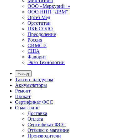
Мир титана
ООО «Меркурий+»
ООО НПП "ДВМ"
Ортез Мед
Ортотитан
ПКБ СОЛО
Преодоление
Россия
СИМС-2
США
Фаворит
Экзо Технологии
Назад
Такси с пандусом
Аккумуляторы
Ремонт
Прокат
Сертификат ФСС
О магазине
Доставка
Оплата
Сертификат ФСС
Отзывы о магазине
Производители