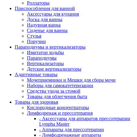
Роллаторы
Приспособления для ванной
Аксессуары для купания
Доска для ванны
Надувная ванна
Сиденье для ванны
Стулья
Поручни
Параподиумы и вертикализаторы
Имитатор ходьбы
Параподиумы
Вертикализаторы
Детские вертикализаторы
Адаптивные товары
Мочеприемники и Мешки для сбора мочи
Наборы для самокатетеризации
Средства ухода за стомой
Товары для облегчения быта
Товары для здоровья
Кислородные концентраторы
Лимфодренаж и прессотерапия
- Аксессуары для аппаратов прессотерапии
Lympha Master
- Аппараты для прессотерапии
- Лимфодренажные аппараты