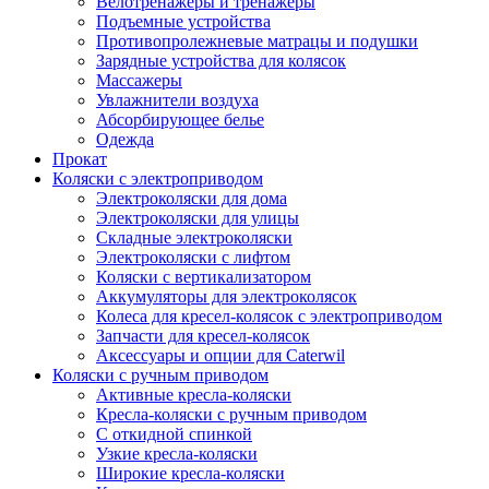
Велотренажеры и тренажеры
Подъемные устройства
Противопролежневые матрацы и подушки
Зарядные устройства для колясок
Массажеры
Увлажнители воздуха
Абсорбирующее белье
Одежда
Прокат
Коляски с электроприводом
Электроколяски для дома
Электроколяски для улицы
Складные электроколяски
Электроколяски с лифтом
Коляски с вертикализатором
Аккумуляторы для электроколясок
Колеса для кресел-колясок с электроприводом
Запчасти для кресел-колясок
Аксессуары и опции для Caterwil
Коляски с ручным приводом
Активные кресла-коляски
Кресла-коляски с ручным приводом
С откидной спинкой
Узкие кресла-коляски
Широкие кресла-коляски