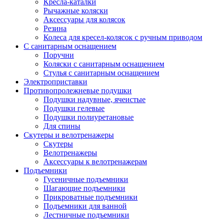
Кресла-каталки
Рычажные коляски
Аксессуары для колясок
Резина
Колеса для кресел-колясок с ручным приводом
С санитарным оснащением
Поручни
Коляски с санитарным оснащением
Стулья с санитарным оснащением
Электроприставки
Противопролежневые подушки
Подушки надувные, ячеистые
Подушки гелевые
Подушки полиуретановые
Для спины
Скутеры и велотренажеры
Скутеры
Велотренажеры
Аксессуары к велотренажерам
Подъемники
Гусеничные подъемники
Шагающие подъемники
Прикроватные подъемники
Подъемники для ванной
Лестничные подъемники