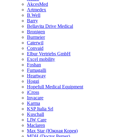
AkcesMed
Artmedex
B.Well
Barry
Bellavita Drive Medical
Bronigen
Burmeier
Caterwil
Convaid
Elbur Vertriebs GmbH
Excel mobility
Foshan
Fumagalli
Heartway
Hoggi
Hopefull Medical Equipment
iCross
Invacare
Karma
KSP Italia Srl
Kuschall
LIW Care
Maclaren
Max Star (Южная Корея)
MDH (Doctor Perner)