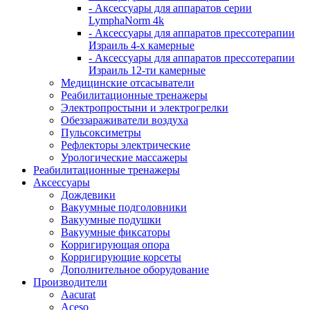
- Аксессуары для аппаратов серии
LymphaNorm 4k
- Аксессуары для аппаратов прессотерапии
Израиль 4-х камерные
- Аксессуары для аппаратов прессотерапии
Израиль 12-ти камерные
Медицинские отсасыватели
Реабилитационные тренажеры
Электропростыни и электрогрелки
Обеззараживатели воздуха
Пульсоксиметры
Рефлекторы электрические
Урологические массажеры
Реабилитационные тренажеры
Аксессуары
Дождевики
Вакуумные подголовники
Вакуумные подушки
Вакуумные фиксаторы
Корригирующая опора
Корригирующие корсеты
Дополнительное оборудование
Производители
Aacurat
Aceso