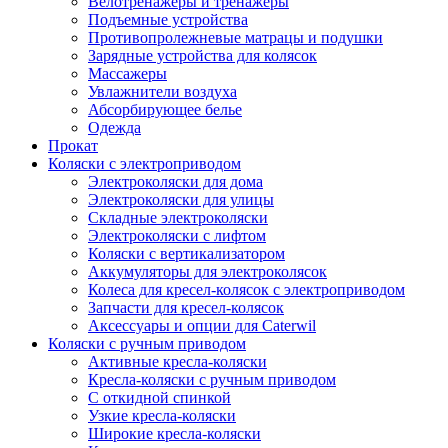
Велотренажеры и тренажеры
Подъемные устройства
Противопролежневые матрацы и подушки
Зарядные устройства для колясок
Массажеры
Увлажнители воздуха
Абсорбирующее белье
Одежда
Прокат
Коляски с электроприводом
Электроколяски для дома
Электроколяски для улицы
Складные электроколяски
Электроколяски с лифтом
Коляски с вертикализатором
Аккумуляторы для электроколясок
Колеса для кресел-колясок с электроприводом
Запчасти для кресел-колясок
Аксессуары и опции для Caterwil
Коляски с ручным приводом
Активные кресла-коляски
Кресла-коляски с ручным приводом
С откидной спинкой
Узкие кресла-коляски
Широкие кресла-коляски