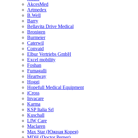
AkcesMed
Artmedex
B.Well
Barry
Bellavita Drive Medical
Bronigen
Burmeier
Caterwil
Convaid
Elbur Vertriebs GmbH
Excel mobility
Foshan
Fumagalli
Heartway
Hoggi
Hopefull Medical Equipment
iCross
Invacare
Karma
KSP Italia Srl
Kuschall
LIW Care
Maclaren
Max Star (Южная Корея)
MDH (Doctor Perner)