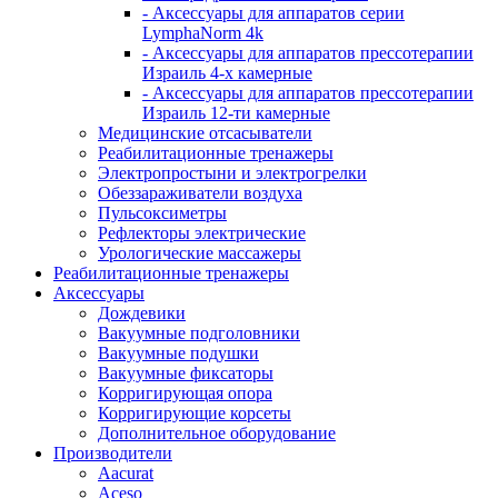
- Аксессуары для аппаратов серии
LymphaNorm 4k
- Аксессуары для аппаратов прессотерапии
Израиль 4-х камерные
- Аксессуары для аппаратов прессотерапии
Израиль 12-ти камерные
Медицинские отсасыватели
Реабилитационные тренажеры
Электропростыни и электрогрелки
Обеззараживатели воздуха
Пульсоксиметры
Рефлекторы электрические
Урологические массажеры
Реабилитационные тренажеры
Аксессуары
Дождевики
Вакуумные подголовники
Вакуумные подушки
Вакуумные фиксаторы
Корригирующая опора
Корригирующие корсеты
Дополнительное оборудование
Производители
Aacurat
Aceso