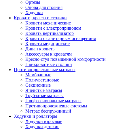
Ортезы
Опора для стояния
Ходунки
Кровати, кресла и столики
Кровати механические
Кровати с электроприводом
Кровать-вертикализатор
Кровати с санитарным оснащением
Кровати медицинские
Диван кровать
Аксессуары к кроватям
Кресло-стул повышенной комфортности
Прикроватные столики
Противопролежневые матрасы
Мембранные
Полиуретановые
Секционные
Ячеистые матрасы
Трубчатые матрасы
Профессиональные матрасы
Противопролежневые системы
Матрас беспружинный
Ходунки и роллаторы
Ходунки взрослые
Ходунки детские