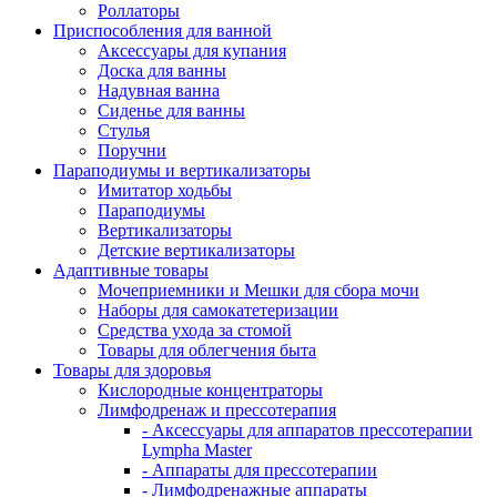
Роллаторы
Приспособления для ванной
Аксессуары для купания
Доска для ванны
Надувная ванна
Сиденье для ванны
Стулья
Поручни
Параподиумы и вертикализаторы
Имитатор ходьбы
Параподиумы
Вертикализаторы
Детские вертикализаторы
Адаптивные товары
Мочеприемники и Мешки для сбора мочи
Наборы для самокатетеризации
Средства ухода за стомой
Товары для облегчения быта
Товары для здоровья
Кислородные концентраторы
Лимфодренаж и прессотерапия
- Аксессуары для аппаратов прессотерапии
Lympha Master
- Аппараты для прессотерапии
- Лимфодренажные аппараты