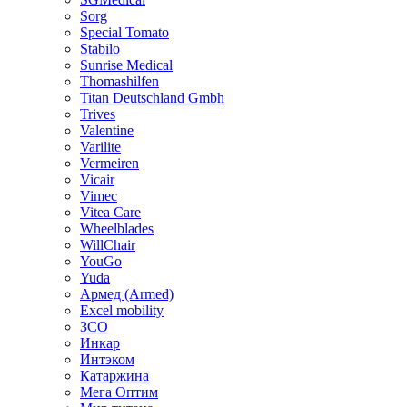
Sorg
Special Tomato
Stabilo
Sunrise Medical
Thomashilfen
Titan Deutschland Gmbh
Trives
Valentine
Varilite
Vermeiren
Vicair
Vimec
Vitea Care
Wheelblades
WillChair
YouGo
Yuda
Армед (Armed)
Еxcel mobility
ЗСО
Инкар
Интэком
Катаржина
Мега Оптим