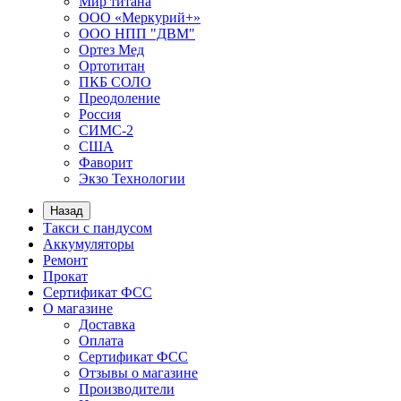
Мир титана
ООО «Меркурий+»
ООО НПП "ДВМ"
Ортез Мед
Ортотитан
ПКБ СОЛО
Преодоление
Россия
СИМС-2
США
Фаворит
Экзо Технологии
Назад
Такси с пандусом
Аккумуляторы
Ремонт
Прокат
Сертификат ФСС
О магазине
Доставка
Оплата
Сертификат ФСС
Отзывы о магазине
Производители