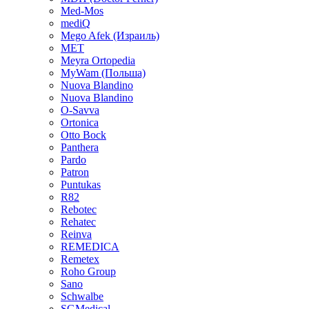
Med-Mos
mediQ
Mego Afek (Израиль)
MET
Meyra Ortopedia
MyWam (Польша)
Nuova Blandino
Nuova Blandino
O-Savva
Ortonica
Otto Bock
Panthera
Pardo
Patron
Puntukas
R82
Rebotec
Rehatec
Reinva
REMEDICA
Remetex
Roho Group
Sano
Schwalbe
SGMedical