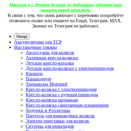
Магазин в г. Реутов больше не работает, обязательно
звоните перед приездом.
В связи с тем, что связь работает с перебоями попробуйте
позвонить позже или пишите на Email, Телеграм, МАХ.
Звонки по Телеграм не работают.
Назад
Аккумуляторы для ТСР
Выставочные товары
Аксессуары для колясок
Активные кресла-коляски
Детские кресло-каталки
Детские кресло-коляски с электроприводом
Кровати
Параподиум
Тренажеры Motomed
Кресло-коляска с электроприводом
Кресло-коляска с ручным приводом
Кресло-коляска рычажная
Кресло-коляска санитарным оснащением
Ходунки и Роллаторы
Пандусы для инвалидных колясок
Электро приставки для колясок
Скутеры для инвалидов