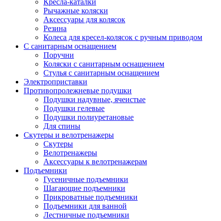
Кресла-каталки
Рычажные коляски
Аксессуары для колясок
Резина
Колеса для кресел-колясок с ручным приводом
С санитарным оснащением
Поручни
Коляски с санитарным оснащением
Стулья с санитарным оснащением
Электроприставки
Противопролежневые подушки
Подушки надувные, ячеистые
Подушки гелевые
Подушки полиуретановые
Для спины
Скутеры и велотренажеры
Скутеры
Велотренажеры
Аксессуары к велотренажерам
Подъемники
Гусеничные подъемники
Шагающие подъемники
Прикроватные подъемники
Подъемники для ванной
Лестничные подъемники