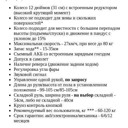
Колесо 12 дюймов (31 см) с встроенным редуктором
(высокий крутящий момент)
Колесо не подходит для зимы и скользких
поверхностей*
Колесо подходит для местности с большим перепадом
высоты (подъемы/спуски) и движение в пандус с
уклоном до 15%
Максимальная скорость - 27км/ч, при весе до 80 кг
Запас хода** - 15-35км
Съемный АКБ со встроенным зарядным гнездом
Допуск в самолет
Наличие реверса (движение задним ходом)
Регулировка угла фары
Звуковой сигнал
Управление одной рукой,
по запросу
Длина до руля/высота от пола в установленном
положении - 99-105 см/85-105см
Складной руль, ширина руля -
на выбор
складной -
54см, либо не складной - 40см
Круиз контроль кнопкой
Рекомендуемый вес пользователя, кг *** - 60-120 кг
Срок гарантии: акб/электроника/механика - 6/6/12
месяцев