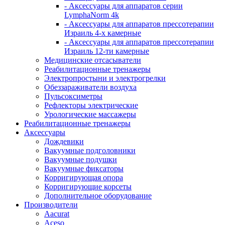
- Аксессуары для аппаратов серии
LymphaNorm 4k
- Аксессуары для аппаратов прессотерапии
Израиль 4-х камерные
- Аксессуары для аппаратов прессотерапии
Израиль 12-ти камерные
Медицинские отсасыватели
Реабилитационные тренажеры
Электропростыни и электрогрелки
Обеззараживатели воздуха
Пульсоксиметры
Рефлекторы электрические
Урологические массажеры
Реабилитационные тренажеры
Аксессуары
Дождевики
Вакуумные подголовники
Вакуумные подушки
Вакуумные фиксаторы
Корригирующая опора
Корригирующие корсеты
Дополнительное оборудование
Производители
Aacurat
Aceso