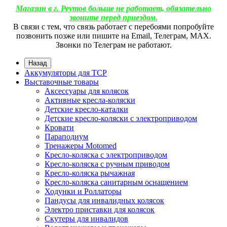
Магазин в г. Реутов больше не работает, обязательно
звоните перед приездом.
В связи с тем, что связь работает с перебоями попробуйте
позвонить позже или пишите на Email, Телеграм, МАХ.
Звонки по Телеграм не работают.
Назад
Аккумуляторы для ТСР
Выставочные товары
Аксессуары для колясок
Активные кресла-коляски
Детские кресло-каталки
Детские кресло-коляски с электроприводом
Кровати
Параподиум
Тренажеры Motomed
Кресло-коляска с электроприводом
Кресло-коляска с ручным приводом
Кресло-коляска рычажная
Кресло-коляска санитарным оснащением
Ходунки и Роллаторы
Пандусы для инвалидных колясок
Электро приставки для колясок
Скутеры для инвалидов