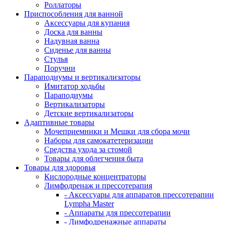
Роллаторы
Приспособления для ванной
Аксессуары для купания
Доска для ванны
Надувная ванна
Сиденье для ванны
Стулья
Поручни
Параподиумы и вертикализаторы
Имитатор ходьбы
Параподиумы
Вертикализаторы
Детские вертикализаторы
Адаптивные товары
Мочеприемники и Мешки для сбора мочи
Наборы для самокатетеризации
Средства ухода за стомой
Товары для облегчения быта
Товары для здоровья
Кислородные концентраторы
Лимфодренаж и прессотерапия
- Аксессуары для аппаратов прессотерапии
Lympha Master
- Аппараты для прессотерапии
- Лимфодренажные аппараты