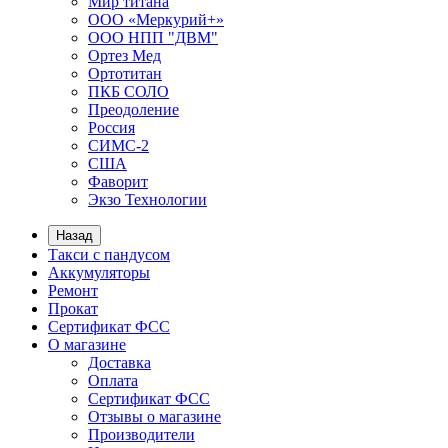
Мир титана
ООО «Меркурий+»
ООО НПП "ДВМ"
Ортез Мед
Ортотитан
ПКБ СОЛО
Преодоление
Россия
СИМС-2
США
Фаворит
Экзо Технологии
Назад
Такси с пандусом
Аккумуляторы
Ремонт
Прокат
Сертификат ФСС
О магазине
Доставка
Оплата
Сертификат ФСС
Отзывы о магазине
Производители