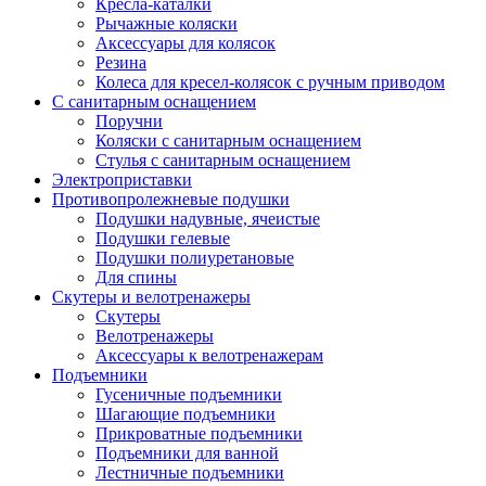
Кресла-каталки
Рычажные коляски
Аксессуары для колясок
Резина
Колеса для кресел-колясок с ручным приводом
С санитарным оснащением
Поручни
Коляски с санитарным оснащением
Стулья с санитарным оснащением
Электроприставки
Противопролежневые подушки
Подушки надувные, ячеистые
Подушки гелевые
Подушки полиуретановые
Для спины
Скутеры и велотренажеры
Скутеры
Велотренажеры
Аксессуары к велотренажерам
Подъемники
Гусеничные подъемники
Шагающие подъемники
Прикроватные подъемники
Подъемники для ванной
Лестничные подъемники