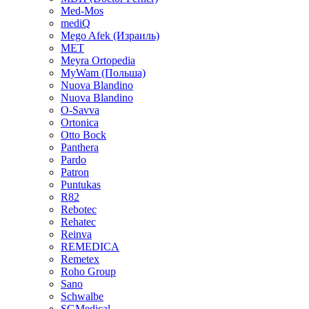
Med-Mos
mediQ
Mego Afek (Израиль)
MET
Meyra Ortopedia
MyWam (Польша)
Nuova Blandino
Nuova Blandino
O-Savva
Ortonica
Otto Bock
Panthera
Pardo
Patron
Puntukas
R82
Rebotec
Rehatec
Reinva
REMEDICA
Remetex
Roho Group
Sano
Schwalbe
SGMedical