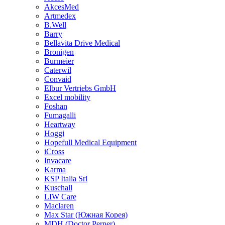
AkcesMed
Artmedex
B.Well
Barry
Bellavita Drive Medical
Bronigen
Burmeier
Caterwil
Convaid
Elbur Vertriebs GmbH
Excel mobility
Foshan
Fumagalli
Heartway
Hoggi
Hopefull Medical Equipment
iCross
Invacare
Karma
KSP Italia Srl
Kuschall
LIW Care
Maclaren
Max Star (Южная Корея)
MDH (Doctor Perner)