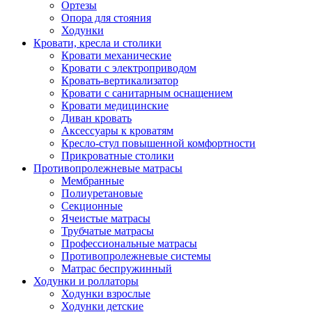
Ортезы
Опора для стояния
Ходунки
Кровати, кресла и столики
Кровати механические
Кровати с электроприводом
Кровать-вертикализатор
Кровати с санитарным оснащением
Кровати медицинские
Диван кровать
Аксессуары к кроватям
Кресло-стул повышенной комфортности
Прикроватные столики
Противопролежневые матрасы
Мембранные
Полиуретановые
Секционные
Ячеистые матрасы
Трубчатые матрасы
Профессиональные матрасы
Противопролежневые системы
Матрас беспружинный
Ходунки и роллаторы
Ходунки взрослые
Ходунки детские