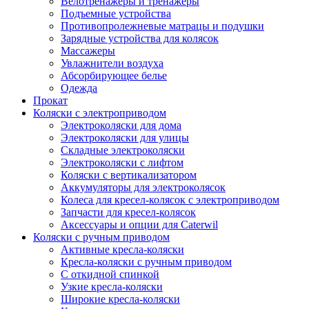
Велотренажеры и тренажеры
Подъемные устройства
Противопролежневые матрацы и подушки
Зарядные устройства для колясок
Массажеры
Увлажнители воздуха
Абсорбирующее белье
Одежда
Прокат
Коляски с электроприводом
Электроколяски для дома
Электроколяски для улицы
Складные электроколяски
Электроколяски с лифтом
Коляски с вертикализатором
Аккумуляторы для электроколясок
Колеса для кресел-колясок с электроприводом
Запчасти для кресел-колясок
Аксессуары и опции для Caterwil
Коляски с ручным приводом
Активные кресла-коляски
Кресла-коляски с ручным приводом
С откидной спинкой
Узкие кресла-коляски
Широкие кресла-коляски