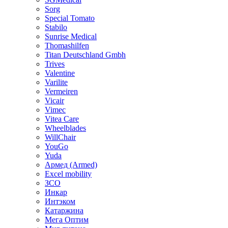
Sorg
Special Tomato
Stabilo
Sunrise Medical
Thomashilfen
Titan Deutschland Gmbh
Trives
Valentine
Varilite
Vermeiren
Vicair
Vimec
Vitea Care
Wheelblades
WillChair
YouGo
Yuda
Армед (Armed)
Еxcel mobility
ЗСО
Инкар
Интэком
Катаржина
Мега Оптим