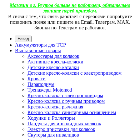
Магазин в г. Реутов больше не работает, обязательно
звоните перед приездом.
В связи с тем, что связь работает с перебоями попробуйте
позвонить позже или пишите на Email, Телеграм, МАХ.
Звонки по Телеграм не работают.
Назад
Аккумуляторы для ТСР
Выставочные товары
Аксессуары для колясок
Активные кресла-коляски
Детские кресло-каталки
Детские кресло-коляски с электроприводом
Кровати
Параподиум
Тренажеры Motomed
Кресло-коляска с электроприводом
Кресло-коляска с ручным приводом
Кресло-коляска рычажная
Кресло-коляска санитарным оснащением
Ходунки и Роллаторы
Пандусы для инвалидных колясок
Электро приставки для колясок
Скутеры для инвалидов