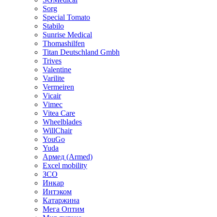
Sorg
Special Tomato
Stabilo
Sunrise Medical
Thomashilfen
Titan Deutschland Gmbh
Trives
Valentine
Varilite
Vermeiren
Vicair
Vimec
Vitea Care
Wheelblades
WillChair
YouGo
Yuda
Армед (Armed)
Еxcel mobility
ЗСО
Инкар
Интэком
Катаржина
Мега Оптим