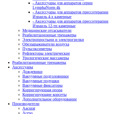
- Аксессуары для аппаратов серии
LymphaNorm 4k
- Аксессуары для аппаратов прессотерапии
Израиль 4-х камерные
- Аксессуары для аппаратов прессотерапии
Израиль 12-ти камерные
Медицинские отсасыватели
Реабилитационные тренажеры
Электропростыни и электрогрелки
Обеззараживатели воздуха
Пульсоксиметры
Рефлекторы электрические
Урологические массажеры
Реабилитационные тренажеры
Аксессуары
Дождевики
Вакуумные подголовники
Вакуумные подушки
Вакуумные фиксаторы
Корригирующая опора
Корригирующие корсеты
Дополнительное оборудование
Производители
Aacurat
Aceso