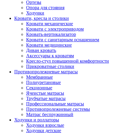
Ортезы
Опора для стояния
Ходунки
Кровати, кресла и столики
Кровати механические
Кровати с электроприводом
Кровать-вертикализатор
Кровати с санитарным оснащением
Кровати медицинские
Диван кровать
Аксессуары к кроватям
Кресло-стул повышенной комфортности
Прикроватные столики
Противопролежневые матрасы
Мембранные
Полиуретановые
Секционные
Ячеистые матрасы
Трубчатые матрасы
Профессиональные матрасы
Противопролежневые системы
Матрас беспружинный
Ходунки и роллаторы
Ходунки взрослые
Ходунки детские