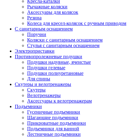
Кресла-каталки
Рычажные коляски
Аксессуары для колясок
Резина
Колеса для кресел-колясок с ручным приводом
С санитарным оснащением
Поручни
Коляски с санитарным оснащением
Стулья с санитарным оснащением
Электроприставки
Противопролежневые подушки
Подушки надувные, ячеистые
Подушки гелевые
Подушки полиуретановые
Для спины
Скутеры и велотренажеры
Скутеры
Велотренажеры
Аксессуары к велотренажерам
Подъемники
Гусеничные подъемники
Шагающие подъемники
Прикроватные подъемники
Подъемники для ванной
Лестничные подъемники