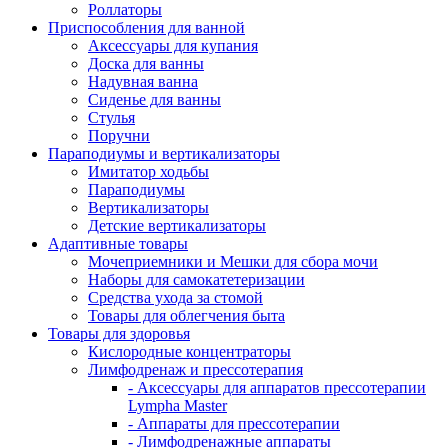
Роллаторы
Приспособления для ванной
Аксессуары для купания
Доска для ванны
Надувная ванна
Сиденье для ванны
Стулья
Поручни
Параподиумы и вертикализаторы
Имитатор ходьбы
Параподиумы
Вертикализаторы
Детские вертикализаторы
Адаптивные товары
Мочеприемники и Мешки для сбора мочи
Наборы для самокатетеризации
Средства ухода за стомой
Товары для облегчения быта
Товары для здоровья
Кислородные концентраторы
Лимфодренаж и прессотерапия
- Аксессуары для аппаратов прессотерапии
Lympha Master
- Аппараты для прессотерапии
- Лимфодренажные аппараты