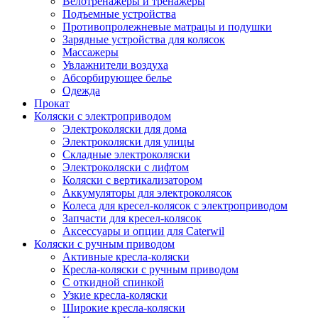
Велотренажеры и тренажеры
Подъемные устройства
Противопролежневые матрацы и подушки
Зарядные устройства для колясок
Массажеры
Увлажнители воздуха
Абсорбирующее белье
Одежда
Прокат
Коляски с электроприводом
Электроколяски для дома
Электроколяски для улицы
Складные электроколяски
Электроколяски с лифтом
Коляски с вертикализатором
Аккумуляторы для электроколясок
Колеса для кресел-колясок с электроприводом
Запчасти для кресел-колясок
Аксессуары и опции для Caterwil
Коляски с ручным приводом
Активные кресла-коляски
Кресла-коляски с ручным приводом
С откидной спинкой
Узкие кресла-коляски
Широкие кресла-коляски