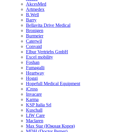
AkcesMed
Artmedex
B.Well
Barry
Bellavita Drive Medical
Bronigen
Burmeier
Caterwil
Convaid
Elbur Vertriebs GmbH
Excel mobility
Foshan
Fumagalli
Heartway
Hoggi
Hopefull Medical Equipment
iCross
Invacare
Karma
KSP Italia Srl
Kuschall
LIW Care
Maclaren
Max Star (Южная Корея)
MDH (Doctor Perner)