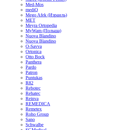
Med-Mos
mediQ
Mego Afek (Израиль)
MET
Meyra Ortopedia
MyWam (Польша)
Nuova Blandino
Nuova Blandino
O-Savva
Ortonica
Otto Bock
Panthera
Pardo
Patron
Puntukas
R82
Rebotec
Rehatec
Reinva
REMEDICA
Remetex
Roho Group
Sano
Schwalbe
SGMedical