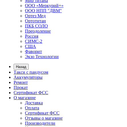
Мир титана
ООО «Меркурий+»
ООО НПП "ДВМ"
Ортез Мед
Ортотитан
ПКБ СОЛО
Преодоление
Россия
СИМС-2
США
Фаворит
Экзо Технологии
Назад
Такси с пандусом
Аккумуляторы
Ремонт
Прокат
Сертификат ФСС
О магазине
Доставка
Оплата
Сертификат ФСС
Отзывы о магазине
Производители