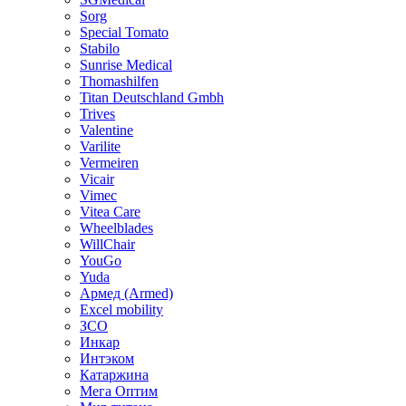
Sorg
Special Tomato
Stabilo
Sunrise Medical
Thomashilfen
Titan Deutschland Gmbh
Trives
Valentine
Varilite
Vermeiren
Vicair
Vimec
Vitea Care
Wheelblades
WillChair
YouGo
Yuda
Армед (Armed)
Еxcel mobility
ЗСО
Инкар
Интэком
Катаржина
Мега Оптим