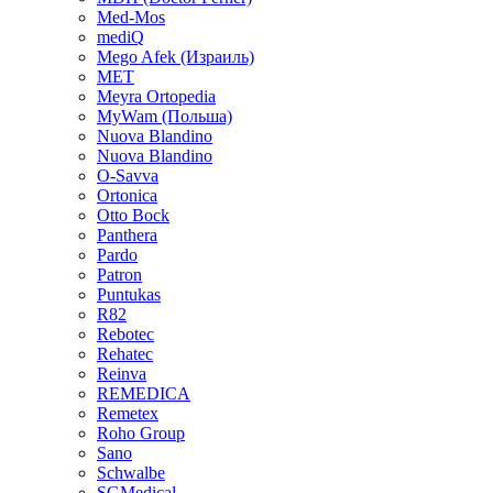
Med-Mos
mediQ
Mego Afek (Израиль)
MET
Meyra Ortopedia
MyWam (Польша)
Nuova Blandino
Nuova Blandino
O-Savva
Ortonica
Otto Bock
Panthera
Pardo
Patron
Puntukas
R82
Rebotec
Rehatec
Reinva
REMEDICA
Remetex
Roho Group
Sano
Schwalbe
SGMedical