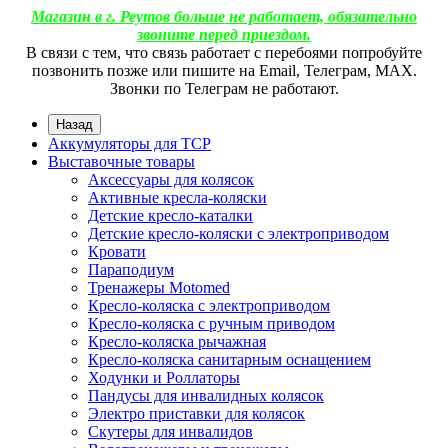
Магазин в г. Реутов больше не работает, обязательно
звоните перед приездом.
В связи с тем, что связь работает с перебоями попробуйте
позвонить позже или пишите на Email, Телеграм, МАХ.
Звонки по Телеграм не работают.
Назад
Аккумуляторы для ТСР
Выставочные товары
Аксессуары для колясок
Активные кресла-коляски
Детские кресло-каталки
Детские кресло-коляски с электроприводом
Кровати
Параподиум
Тренажеры Motomed
Кресло-коляска с электроприводом
Кресло-коляска с ручным приводом
Кресло-коляска рычажная
Кресло-коляска санитарным оснащением
Ходунки и Роллаторы
Пандусы для инвалидных колясок
Электро приставки для колясок
Скутеры для инвалидов