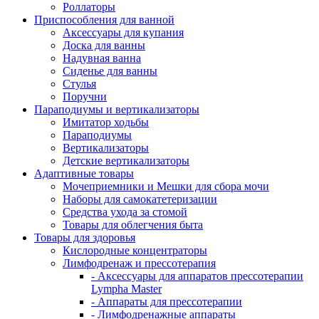
Роллаторы
Приспособления для ванной
Аксессуары для купания
Доска для ванны
Надувная ванна
Сиденье для ванны
Стулья
Поручни
Параподиумы и вертикализаторы
Имитатор ходьбы
Параподиумы
Вертикализаторы
Детские вертикализаторы
Адаптивные товары
Мочеприемники и Мешки для сбора мочи
Наборы для самокатетеризации
Средства ухода за стомой
Товары для облегчения быта
Товары для здоровья
Кислородные концентраторы
Лимфодренаж и прессотерапия
- Аксессуары для аппаратов прессотерапии
Lympha Master
- Аппараты для прессотерапии
- Лимфодренажные аппараты