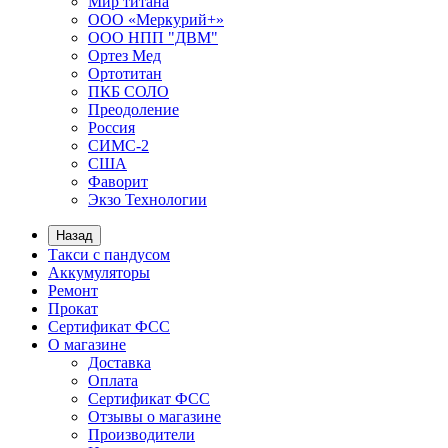
Мир титана
ООО «Меркурий+»
ООО НПП "ДВМ"
Ортез Мед
Ортотитан
ПКБ СОЛО
Преодоление
Россия
СИМС-2
США
Фаворит
Экзо Технологии
Назад
Такси с пандусом
Аккумуляторы
Ремонт
Прокат
Сертификат ФСС
О магазине
Доставка
Оплата
Сертификат ФСС
Отзывы о магазине
Производители