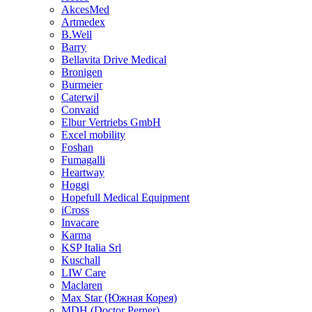
AkcesMed
Artmedex
B.Well
Barry
Bellavita Drive Medical
Bronigen
Burmeier
Caterwil
Convaid
Elbur Vertriebs GmbH
Excel mobility
Foshan
Fumagalli
Heartway
Hoggi
Hopefull Medical Equipment
iCross
Invacare
Karma
KSP Italia Srl
Kuschall
LIW Care
Maclaren
Max Star (Южная Корея)
MDH (Doctor Perner)