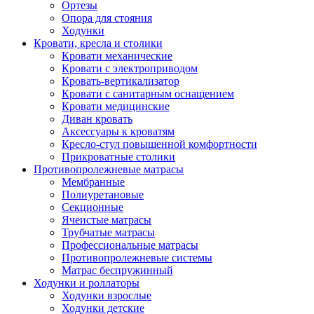
Ортезы
Опора для стояния
Ходунки
Кровати, кресла и столики
Кровати механические
Кровати с электроприводом
Кровать-вертикализатор
Кровати с санитарным оснащением
Кровати медицинские
Диван кровать
Аксессуары к кроватям
Кресло-стул повышенной комфортности
Прикроватные столики
Противопролежневые матрасы
Мембранные
Полиуретановые
Секционные
Ячеистые матрасы
Трубчатые матрасы
Профессиональные матрасы
Противопролежневые системы
Матрас беспружинный
Ходунки и роллаторы
Ходунки взрослые
Ходунки детские