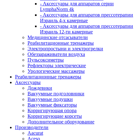
- Аксессуары для аппаратов серии
LymphaNorm 4k
- Аксессуары для аппаратов прессотерапии
Израиль 4-х камерные
- Аксессуары для аппаратов прессотерапии
Израиль 12-ти камерные
Медицинские отсасыватели
Реабилитационные тренажеры
Электропростыни и электрогрелки
Обеззараживатели воздуха
Пульсоксиметры
Рефлекторы электрические
Урологические массажеры
Реабилитационные тренажеры
Аксессуары
Дождевики
Вакуумные подголовники
Вакуумные подушки
Вакуумные фиксаторы
Корригирующая опора
Корригирующие корсеты
Дополнительное оборудование
Производители
Aacurat
Aceso