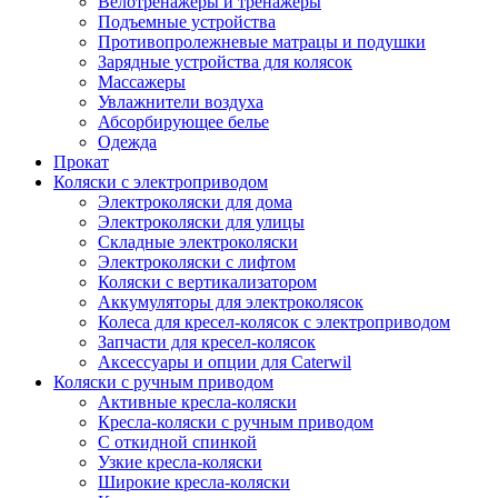
Велотренажеры и тренажеры
Подъемные устройства
Противопролежневые матрацы и подушки
Зарядные устройства для колясок
Массажеры
Увлажнители воздуха
Абсорбирующее белье
Одежда
Прокат
Коляски с электроприводом
Электроколяски для дома
Электроколяски для улицы
Складные электроколяски
Электроколяски с лифтом
Коляски с вертикализатором
Аккумуляторы для электроколясок
Колеса для кресел-колясок с электроприводом
Запчасти для кресел-колясок
Аксессуары и опции для Caterwil
Коляски с ручным приводом
Активные кресла-коляски
Кресла-коляски с ручным приводом
С откидной спинкой
Узкие кресла-коляски
Широкие кресла-коляски