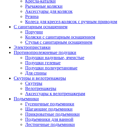
Кресла-каталки
Рычажные коляски
Аксессуары для колясок
Резина
Колеса для кресел-колясок с ручным приводом
С санитарным оснащением
Поручни
Коляски с санитарным оснащением
Стулья с санитарным оснащением
Электроприставки
Противопролежневые подушки
Подушки надувные, ячеистые
Подушки гелевые
Подушки полиуретановые
Для спины
Скутеры и велотренажеры
Скутеры
Велотренажеры
Аксессуары к велотренажерам
Подъемники
Гусеничные подъемники
Шагающие подъемники
Прикроватные подъемники
Подъемники для ванной
Лестничные подъемники