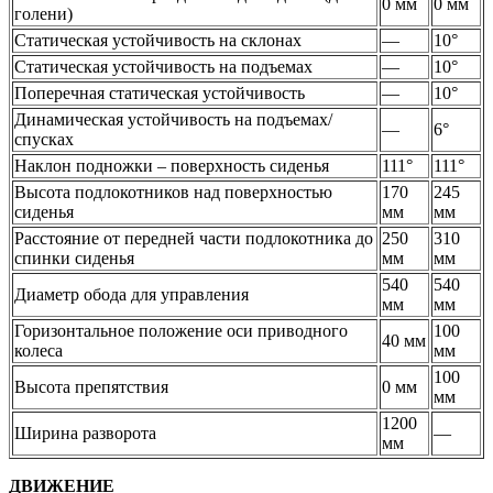
0 мм
0 мм
голени)
Статическая устойчивость на склонах
—
10°
Статическая устойчивость на подъемах
—
10°
Поперечная статическая устойчивость
—
10°
Динамическая устойчивость на подъемах/
—
6°
спусках
Наклон подножки – поверхность сиденья
111°
111°
Высота подлокотников над поверхностью
170
245
сиденья
мм
мм
Расстояние от передней части подлокотника до
250
310
спинки сиденья
мм
мм
540
540
Диаметр обода для управления
мм
мм
Горизонтальное положение оси приводного
100
40 мм
колеса
мм
100
Высота препятствия
0 мм
мм
1200
Ширина разворота
—
мм
ДВИЖЕНИЕ