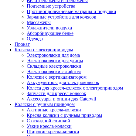
Велотренажеры и тренажеры
Подъемные устройства
Противопролежневые матрацы и подушки
Зарядные устройства для колясок
Массажеры
Увлажнители воздуха
Абсорбирующее белье
Одежда
Прокат
Коляски с электроприводом
Электроколяски для дома
Электроколяски для улицы
Складные электроколяски
Электроколяски с лифтом
Коляски с вертикализатором
Аккумуляторы для электроколясок
Колеса для кресел-колясок с электроприводом
Запчасти для кресел-колясок
Аксессуары и опции для Caterwil
Коляски с ручным приводом
Активные кресла-коляски
Кресла-коляски с ручным приводом
С откидной спинкой
Узкие кресла-коляски
Широкие кресла-коляски