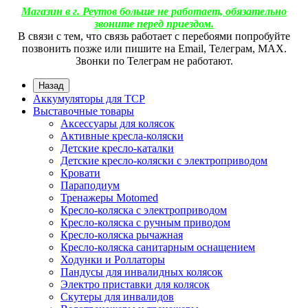
Магазин в г. Реутов больше не работает, обязательно
звоните перед приездом.
В связи с тем, что связь работает с перебоями попробуйте
позвонить позже или пишите на Email, Телеграм, МАХ.
Звонки по Телеграм не работают.
Назад
Аккумуляторы для ТСР
Выставочные товары
Аксессуары для колясок
Активные кресла-коляски
Детские кресло-каталки
Детские кресло-коляски с электроприводом
Кровати
Параподиум
Тренажеры Motomed
Кресло-коляска с электроприводом
Кресло-коляска с ручным приводом
Кресло-коляска рычажная
Кресло-коляска санитарным оснащением
Ходунки и Роллаторы
Пандусы для инвалидных колясок
Электро приставки для колясок
Скутеры для инвалидов