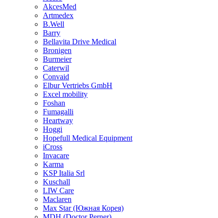
AkcesMed
Artmedex
B.Well
Barry
Bellavita Drive Medical
Bronigen
Burmeier
Caterwil
Convaid
Elbur Vertriebs GmbH
Excel mobility
Foshan
Fumagalli
Heartway
Hoggi
Hopefull Medical Equipment
iCross
Invacare
Karma
KSP Italia Srl
Kuschall
LIW Care
Maclaren
Max Star (Южная Корея)
MDH (Doctor Perner)