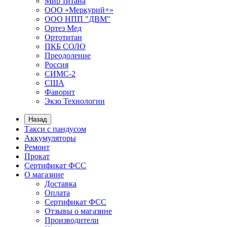
Мир титана
ООО «Меркурий+»
ООО НПП "ДВМ"
Ортез Мед
Ортотитан
ПКБ СОЛО
Преодоление
Россия
СИМС-2
США
Фаворит
Экзо Технологии
Назад
Такси с пандусом
Аккумуляторы
Ремонт
Прокат
Сертификат ФСС
О магазине
Доставка
Оплата
Сертификат ФСС
Отзывы о магазине
Производители