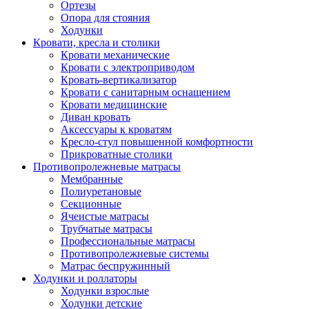
Ортезы
Опора для стояния
Ходунки
Кровати, кресла и столики
Кровати механические
Кровати с электроприводом
Кровать-вертикализатор
Кровати с санитарным оснащением
Кровати медицинские
Диван кровать
Аксессуары к кроватям
Кресло-стул повышенной комфортности
Прикроватные столики
Противопролежневые матрасы
Мембранные
Полиуретановые
Секционные
Ячеистые матрасы
Трубчатые матрасы
Профессиональные матрасы
Противопролежневые системы
Матрас беспружинный
Ходунки и роллаторы
Ходунки взрослые
Ходунки детские