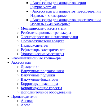
- Аксессуары для аппаратов серии
LymphaNorm 4k
- Аксессуары для аппаратов прессотерапии
Израиль 4-х камерные
- Аксессуары для аппаратов прессотерапии
Израиль 12-ти камерные
Медицинские отсасыватели
Реабилитационные тренажеры
Электропростыни и электрогрелки
Обеззараживатели воздуха
Пульсоксиметры
Рефлекторы электрические
Урологические массажеры
Реабилитационные тренажеры
Аксессуары
Дождевики
Вакуумные подголовники
Вакуумные подушки
Вакуумные фиксаторы
Корригирующая опора
Корригирующие корсеты
Дополнительное оборудование
Производители
Aacurat
Aceso