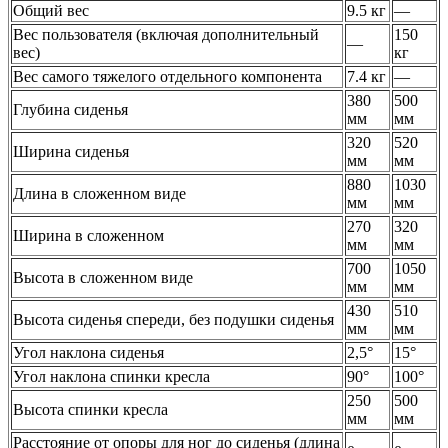
Общий вес
9.5 кг
—
Вес пользователя (включая дополнительный
150
—
вес)
кг
Вес самого тяжелого отдельного компонента
7.4 кг
—
380
500
Глубина сиденья
мм
мм
320
520
Ширина сиденья
мм
мм
880
1030
Длина в сложенном виде
мм
мм
270
320
Ширина в сложенном
мм
мм
700
1050
Высота в сложенном виде
мм
мм
430
510
Высота сиденья спереди, без подушки сиденья
мм
мм
Угол наклона сиденья
2,5°
15°
Угол наклона спинки кресла
90°
100°
250
500
Высота спинки кресла
мм
мм
Расстояние от опоры для ног до сиденья (длина