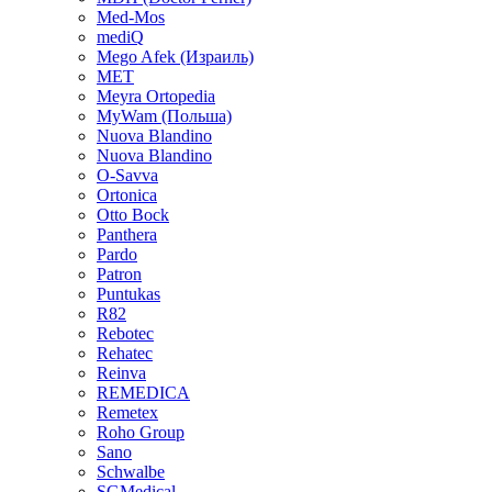
Med-Mos
mediQ
Mego Afek (Израиль)
MET
Meyra Ortopedia
MyWam (Польша)
Nuova Blandino
Nuova Blandino
O-Savva
Ortonica
Otto Bock
Panthera
Pardo
Patron
Puntukas
R82
Rebotec
Rehatec
Reinva
REMEDICA
Remetex
Roho Group
Sano
Schwalbe
SGMedical