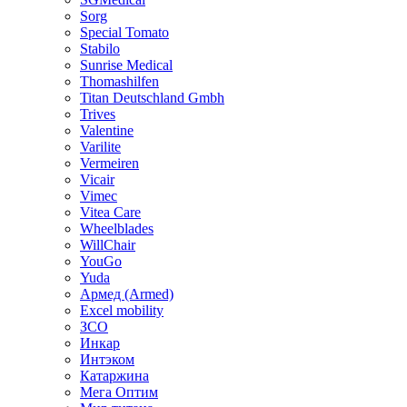
Sorg
Special Tomato
Stabilo
Sunrise Medical
Thomashilfen
Titan Deutschland Gmbh
Trives
Valentine
Varilite
Vermeiren
Vicair
Vimec
Vitea Care
Wheelblades
WillChair
YouGo
Yuda
Армед (Armed)
Еxcel mobility
ЗСО
Инкар
Интэком
Катаржина
Мега Оптим