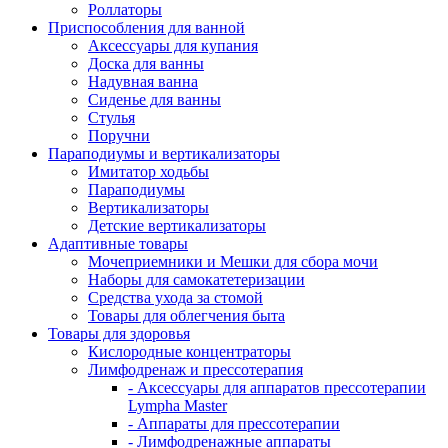
Роллаторы
Приспособления для ванной
Аксессуары для купания
Доска для ванны
Надувная ванна
Сиденье для ванны
Стулья
Поручни
Параподиумы и вертикализаторы
Имитатор ходьбы
Параподиумы
Вертикализаторы
Детские вертикализаторы
Адаптивные товары
Мочеприемники и Мешки для сбора мочи
Наборы для самокатетеризации
Средства ухода за стомой
Товары для облегчения быта
Товары для здоровья
Кислородные концентраторы
Лимфодренаж и прессотерапия
- Аксессуары для аппаратов прессотерапии
Lympha Master
- Аппараты для прессотерапии
- Лимфодренажные аппараты