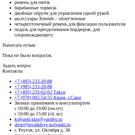
ремень для пяток
барабанные тормоза
двойные обручи для управления одной рукой
аксессуары Xtrends – облегченные
четырехточечный ремень для фиксации пользователя
педаль для преодолевания бордюров, для
сопровождающего
Написать отзыв
Пока не было вопросов.
Задать вопрос
Контакты
+7 (495) 233-20-88
+7 (985) 233-20-88
+7 (495) 233-02-62 Такси
+7 (979) 002-54-55 Крым, г.Саки
Звонки принимаем и консультируем
с 10:00 до 19:00 (пн-пт)
с 10:00 до 15:00 (сб, вс)
kolyaski-taxi@yandex.ru
shop@invalidnye-kolyaski.ru
г. Реутов, ул. Октября д. 38