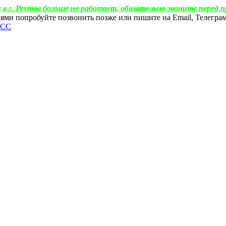
 в г. Реутов больше не работает, обязательно звоните перед п
ебоями попробуйте позвонить позже или пишите на Email, Телегр
ФСС