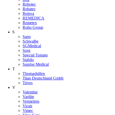
Rebotec
Rehatec
Reinva
REMEDICA
Remetex
Roho Group
S
Sano
Schwalbe
SGMedical
Sorg
Special Tomato
Stabilo
Sunrise Medical
T
Thomashilfen
Titan Deutschland Gmbh
Trives
V
Valentine
Varilite
Vermeiren
Vicair
Vimec