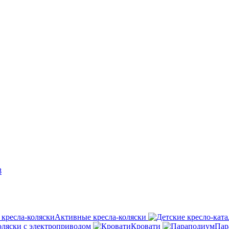
8
Активные кресла-коляски
оляски с электроприводом
Кровати
Пар