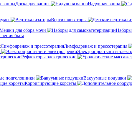
Доска для ванны
Надувная ванна
иумы
Вертикализаторы
Мешки для сбора мочи
Наборы
гчения быта
Лимфодренаж и прессотерапия
Электропростыни и элект
Рефлекторы электрические
ые подголовники
Вакуумные подушки
Корригирующие корсеты