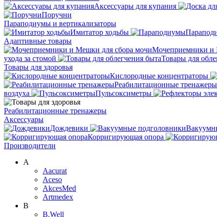
Аксессуары для купания
Поручни
Параподиумы и вертикализаторы
Имитатор ходьбы
Парапод
Адаптивные товары
Мочеприемники и 
ухода за стомой
Товары для обле
Товары для здоровья
Кислородные концентраторы
Реабилитационные тренажеры
воздуха
Пульсоксиметры
Реабилитационные тренажеры
Аксессуары
Дождевики
Вакуумн
Корригирующая опора
Производители
A
Aacurat
Aceso
AkcesMed
Artmedex
B
B.Well