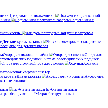
Прикроватные подъемники
мники
Подъемники с
скопические
Пандусы платформа
Детские кресла-каталки
Детские
сессуары для детских кресел
Опора для положения лёжа
Опора для
Система ортопедических подушек
Опора для стояния
Ходунки
Кровать-вертикализатор
Диван кровать
Аксессуары
ватные столики
трасы
Трубчатые матрасы
Матрас беспружинный