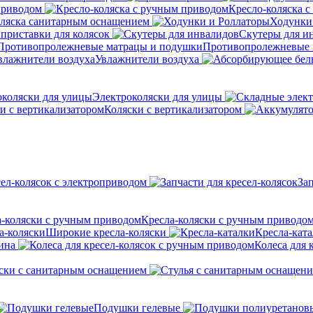
приводом
Кресло-коляска 
оляска санитарным оснащением
Ходунки
приставки для колясок
Скутеры для и
Противопролежневые 
Увлажнители воздуха
Электроколяски для улицы
Коляски с вертикализатором
сел-колясок с электроприводом
Зап
Кресла-коляски с ручным приводо
Широкие кресла-коляски
Кресла-кат
ина
Колеса для 
ски с санитарным оснащением
Подушки гелевые