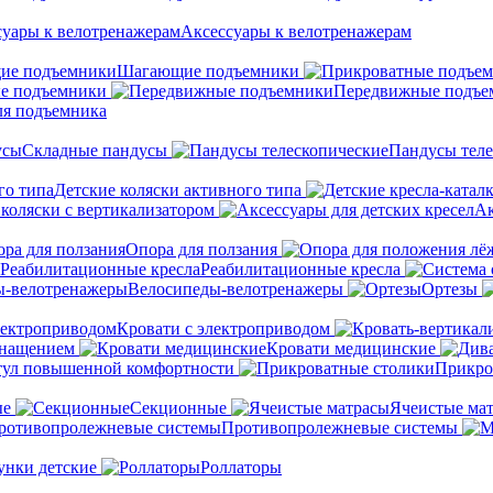
Аксессуары к велотренажерам
Шагающие подъемники
е подъемники
Передвижные подъе
ля подъемника
Складные пандусы
Пандусы теле
Детские коляски активного типа
 коляски с вертикализатором
Ак
Опора для ползания
Реабилитационные кресла
Велосипеды-велотренажеры
Ортезы
Кровати с электроприводом
снащением
Кровати медицинские
тул повышенной комфортности
Прикро
ые
Секционные
Ячеистые ма
Противопролежневые системы
унки детские
Роллаторы