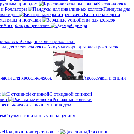
с ручным приводом
Кресло-коляска
 и Роллаторы
Пандусы для
нвалидов
Велотренажеры и
матрацы и подушки
Абсорбирующее белье
Одежда
Складные электроколяски
Аккумуляторы для электроколясок
части для кресел-колясок
Аксессуары и опции
м
С откидной спинкой
алки
Рычажные коляски
кресел-колясок с ручным приводом
Стулья с санитарным оснащением
Подушки полиуретановые
Для спины