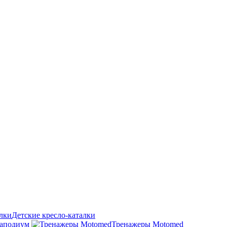
Детские кресло-каталки
аподиум
Тренажеры Motomed