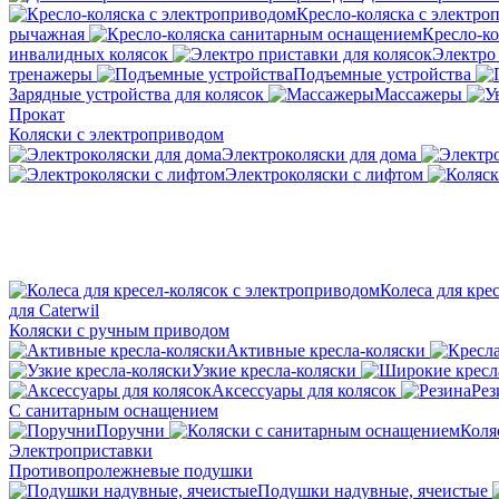
Кресло-коляска с электро
рычажная
Кресло-к
инвалидных колясок
Электро 
тренажеры
Подъемные устройства
Зарядные устройства для колясок
Массажеры
Прокат
Коляски с электроприводом
Электроколяски для дома
Электроколяски с лифтом
Колеса для кре
для Caterwil
Коляски с ручным приводом
Активные кресла-коляски
Узкие кресла-коляски
Аксессуары для колясок
Рез
С санитарным оснащением
Поручни
Коля
Электроприставки
Противопролежневые подушки
Подушки надувные, ячеистые