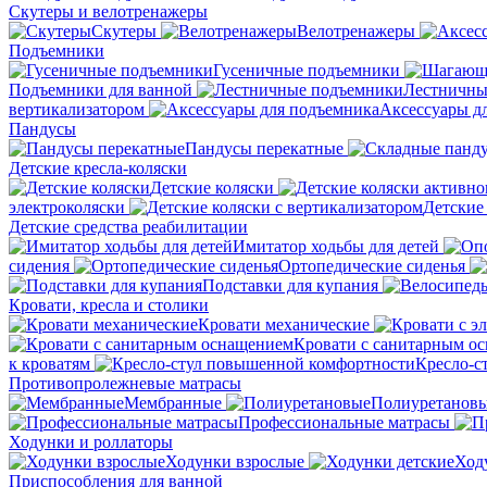
Скутеры и велотренажеры
Скутеры
Велотренажеры
Подъемники
Гусеничные подъемники
Подъемники для ванной
Лестничны
вертикализатором
Аксессуары д
Пандусы
Пандусы перекатные
Детские кресла-коляски
Детские коляски
электроколяски
Детские
Детские средства реабилитации
Имитатор ходьбы для детей
сидения
Ортопедические сиденья
Подставки для купания
Кровати, кресла и столики
Кровати механические
Кровати с санитарным о
к кроватям
Кресло-с
Противопролежневые матрасы
Мембранные
Полиуретанов
Профессиональные матрасы
Ходунки и роллаторы
Ходунки взрослые
Ход
Приспособления для ванной