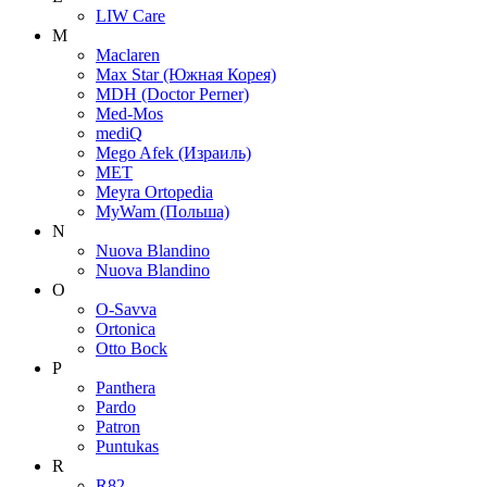
LIW Care
M
Maclaren
Max Star (Южная Корея)
MDH (Doctor Perner)
Med-Mos
mediQ
Mego Afek (Израиль)
MET
Meyra Ortopedia
MyWam (Польша)
N
Nuova Blandino
Nuova Blandino
O
O-Savva
Ortonica
Otto Bock
P
Panthera
Pardo
Patron
Puntukas
R
R82