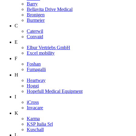
Barry
Bellavita Drive Medical
Bronigen
Burmeier
C
Caterwil
Convaid
E
Elbur Vertriebs GmbH
Excel mobility
F
Foshan
Fumagalli
H
Heartway
Hoggi
Hopefull Medical Equipment
I
iCross
Invacare
K
Karma
KSP Italia Srl
Kuschall
L