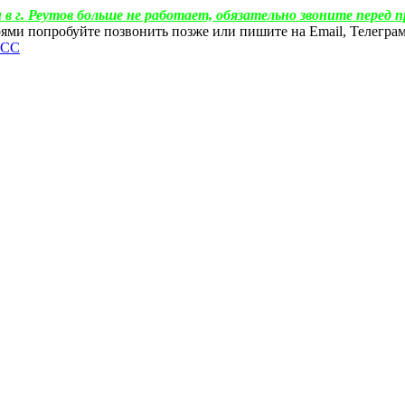
 в г. Реутов больше не работает, обязательно звоните перед п
ебоями попробуйте позвонить позже или пишите на Email, Телегр
ФСС