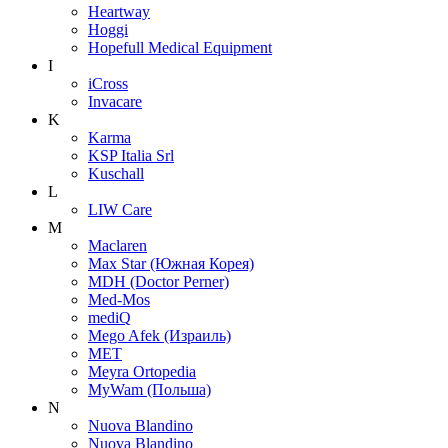
Heartway
Hoggi
Hopefull Medical Equipment
I
iCross
Invacare
K
Karma
KSP Italia Srl
Kuschall
L
LIW Care
M
Maclaren
Max Star (Южная Корея)
MDH (Doctor Perner)
Med-Mos
mediQ
Mego Afek (Израиль)
MET
Meyra Ortopedia
MyWam (Польша)
N
Nuova Blandino
Nuova Blandino