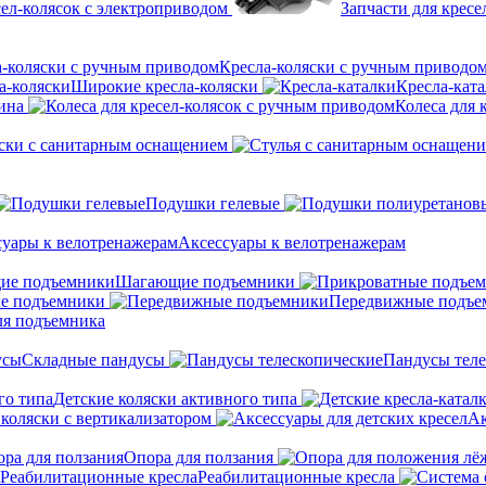
сел-колясок с электроприводом
Запчасти для кресе
Кресла-коляски с ручным приводо
Широкие кресла-коляски
Кресла-кат
ина
Колеса для 
ски с санитарным оснащением
Подушки гелевые
Аксессуары к велотренажерам
Шагающие подъемники
е подъемники
Передвижные подъе
ля подъемника
Складные пандусы
Пандусы теле
Детские коляски активного типа
 коляски с вертикализатором
Ак
Опора для ползания
Реабилитационные кресла