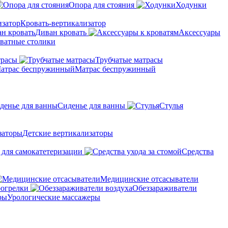
Опора для стояния
Ходунки
Кровать-вертикализатор
Диван кровать
Аксессуары
ватные столики
трасы
Трубчатые матрасы
Матрас беспружинный
Сиденье для ванны
Стулья
Детские вертикализаторы
 для самокатетеризации
Средства
Медицинские отсасыватели
рогрелки
Обеззараживатели
Урологические массажеры