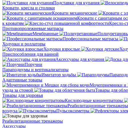
Подставки для купания
Кровати, кресла и столики
Кровати механические
Кровати с санитарным о
к кроватям
Кресло-с
Противопролежневые матрасы
Мембранные
Полиуретанов
Профессиональные матрасы
Ходунки и роллаторы
Ходунки взрослые
Ход
Приспособления для ванной
Аксессуары для купания
Поручни
Параподиумы и вертикализаторы
Имитатор ходьбы
Парапод
Адаптивные товары
Мочеприемники и 
ухода за стомой
Товары для обле
Товары для здоровья
Кислородные концентраторы
Реабилитационные тренажеры
воздуха
Пульсоксиметры
Реабилитационные тренажеры
Аксессуары