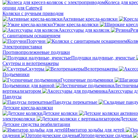
Колеса для кре
опции для Caterwil
Коляски с ручным приводом
Активные кресла-коляски
Узкие кресла-коляски
Аксессуары для колясок
Рез
С санитарным оснащением
Поручни
Коля
Электроприставки
Противопролежневые подушки
Подушки надувные, ячеистые
Скутеры и велотренажеры
Скутеры
Велотренажеры
Подъемники
Гусеничные подъемники
Подъемники для ванной
Лестничны
вертикализатором
Аксессуары д
Пандусы
Пандусы перекатные
Детские кресла-коляски
Детские коляски
электроколяски
Детские
Детские средства реабилитации
Имитатор ходьбы для детей
сидения
Ортопедические сиденья