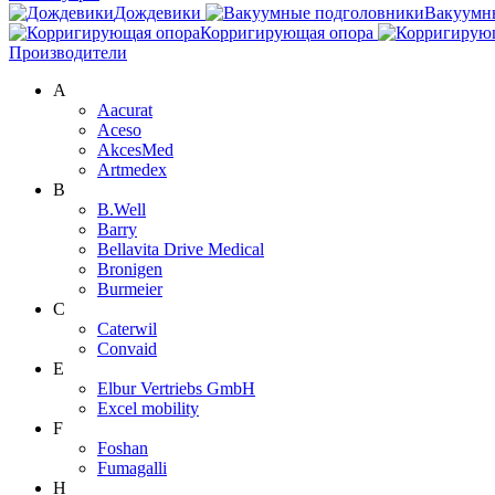
Дождевики
Вакуумн
Корригирующая опора
Производители
A
Aacurat
Aceso
AkcesMed
Artmedex
B
B.Well
Barry
Bellavita Drive Medical
Bronigen
Burmeier
C
Caterwil
Convaid
E
Elbur Vertriebs GmbH
Excel mobility
F
Foshan
Fumagalli
H