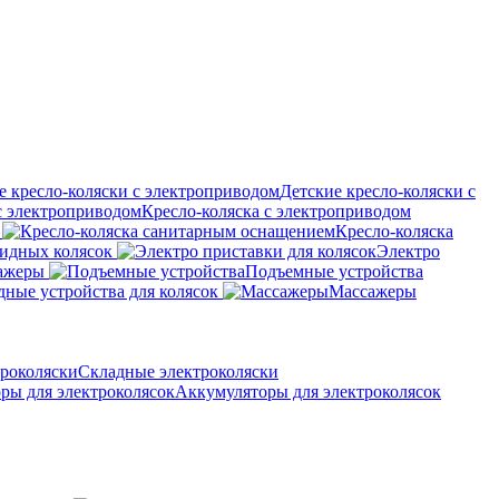
Детские кресло-коляски с
Кресло-коляска с электроприводом
Кресло-коляска
идных колясок
Электро
ажеры
Подъемные устройства
дные устройства для колясок
Массажеры
Складные электроколяски
Аккумуляторы для электроколясок