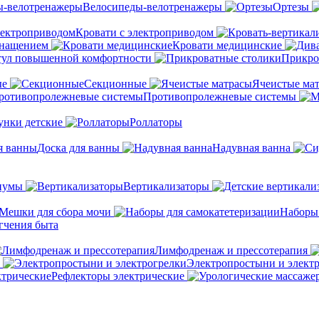
Велосипеды-велотренажеры
Ортезы
Кровати с электроприводом
снащением
Кровати медицинские
тул повышенной комфортности
Прикро
ые
Секционные
Ячеистые ма
Противопролежневые системы
унки детские
Роллаторы
Доска для ванны
Надувная ванна
иумы
Вертикализаторы
Мешки для сбора мочи
Наборы
гчения быта
Лимфодренаж и прессотерапия
Электропростыни и элект
Рефлекторы электрические