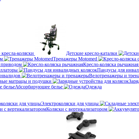
 кресла-коляски
Детские кресло-каталки
ум
Тренажеры Motomed
м приводом
Кресло-коляска рычажная
оллаторы
Пандусы для инвал
инвалидов
Велотренажеры и трен
вые матрацы и подушки
Заря
Абсорбирующее белье
Одежда
Электроколяски для улицы
Коляски с вертикализатором