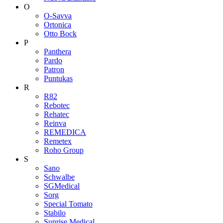
O
O-Savva
Ortonica
Otto Bock
P
Panthera
Pardo
Patron
Puntukas
R
R82
Rebotec
Rehatec
Reinva
REMEDICA
Remetex
Roho Group
S
Sano
Schwalbe
SGMedical
Sorg
Special Tomato
Stabilo
Sunrise Medical