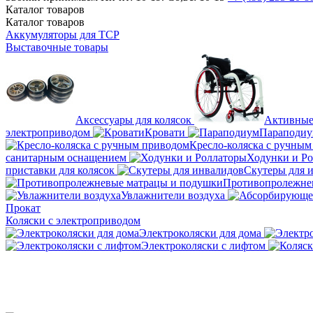
Каталог
товаров
Каталог
товаров
Аккумуляторы для ТСР
Выставочные товары
Аксессуары для колясок
Активные
электроприводом
Кровати
Параподи
Кресло-коляска с ручны
санитарным оснащением
Ходунки и Р
приставки для колясок
Скутеры для 
Противопролежне
Увлажнители воздуха
Прокат
Коляски с электроприводом
Электроколяски для дома
Электроколяски с лифтом