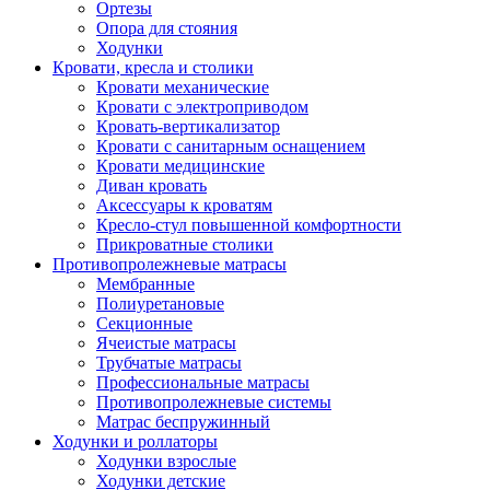
Ортезы
Опора для стояния
Ходунки
Кровати, кресла и столики
Кровати механические
Кровати с электроприводом
Кровать-вертикализатор
Кровати с санитарным оснащением
Кровати медицинские
Диван кровать
Аксессуары к кроватям
Кресло-стул повышенной комфортности
Прикроватные столики
Противопролежневые матрасы
Мембранные
Полиуретановые
Секционные
Ячеистые матрасы
Трубчатые матрасы
Профессиональные матрасы
Противопролежневые системы
Матрас беспружинный
Ходунки и роллаторы
Ходунки взрослые
Ходунки детские