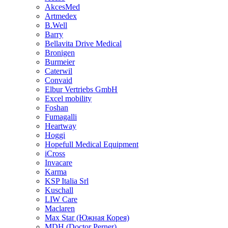
AkcesMed
Artmedex
B.Well
Barry
Bellavita Drive Medical
Bronigen
Burmeier
Caterwil
Convaid
Elbur Vertriebs GmbH
Excel mobility
Foshan
Fumagalli
Heartway
Hoggi
Hopefull Medical Equipment
iCross
Invacare
Karma
KSP Italia Srl
Kuschall
LIW Care
Maclaren
Max Star (Южная Корея)
MDH (Doctor Perner)