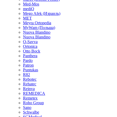
Med-Mos
mediQ
Mego Afek (Израиль)
MET
Meyra Ortopedia
MyWam (Польша)
Nuova Blandino
Nuova Blandino
O-Savva
Ortonica
Otto Bock
Panthera
Pardo
Patron
Puntukas
R82
Rebotec
Rehatec
Reinva
REMEDICA
Remetex
Roho Group
Sano
Schwalbe
SGMedical