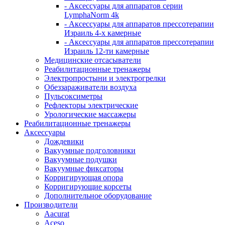
- Аксессуары для аппаратов серии
LymphaNorm 4k
- Аксессуары для аппаратов прессотерапии
Израиль 4-х камерные
- Аксессуары для аппаратов прессотерапии
Израиль 12-ти камерные
Медицинские отсасыватели
Реабилитационные тренажеры
Электропростыни и электрогрелки
Обеззараживатели воздуха
Пульсоксиметры
Рефлекторы электрические
Урологические массажеры
Реабилитационные тренажеры
Аксессуары
Дождевики
Вакуумные подголовники
Вакуумные подушки
Вакуумные фиксаторы
Корригирующая опора
Корригирующие корсеты
Дополнительное оборудование
Производители
Aacurat
Aceso