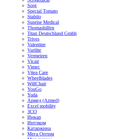
Sorg
Special Tomato
Stabilo
Sunrise Medical
Thomashilfen
Titan Deutschland Gmbh
Trives
Valentine
Varilite
Vermeiren
Vicair
Vimec
Vitea Care
Wheelblades
WillChair
YouGo
Yuda
Армед (Armed)
Еxcel mobility
ЗСО
Инкар
Интэком
Катаржина
Мега Оптим