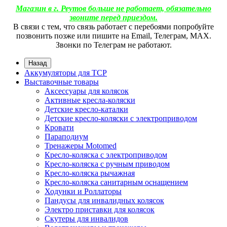
Магазин в г. Реутов больше не работает, обязательно
звоните перед приездом.
В связи с тем, что связь работает с перебоями попробуйте
позвонить позже или пишите на Email, Телеграм, МАХ.
Звонки по Телеграм не работают.
Назад
Аккумуляторы для ТСР
Выставочные товары
Аксессуары для колясок
Активные кресла-коляски
Детские кресло-каталки
Детские кресло-коляски с электроприводом
Кровати
Параподиум
Тренажеры Motomed
Кресло-коляска с электроприводом
Кресло-коляска с ручным приводом
Кресло-коляска рычажная
Кресло-коляска санитарным оснащением
Ходунки и Роллаторы
Пандусы для инвалидных колясок
Электро приставки для колясок
Скутеры для инвалидов