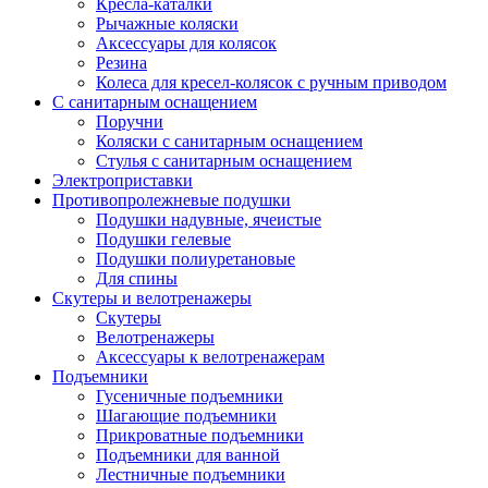
Кресла-каталки
Рычажные коляски
Аксессуары для колясок
Резина
Колеса для кресел-колясок с ручным приводом
С санитарным оснащением
Поручни
Коляски с санитарным оснащением
Стулья с санитарным оснащением
Электроприставки
Противопролежневые подушки
Подушки надувные, ячеистые
Подушки гелевые
Подушки полиуретановые
Для спины
Скутеры и велотренажеры
Скутеры
Велотренажеры
Аксессуары к велотренажерам
Подъемники
Гусеничные подъемники
Шагающие подъемники
Прикроватные подъемники
Подъемники для ванной
Лестничные подъемники