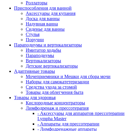
Роллаторы
Приспособления для ванной
Аксессуары для купания
Доска для ванны
Надувная ванна
Сиденье для ванны
Стулья
Поручни
Параподиумы и вертикализаторы
Имитатор ходьбы
Параподиумы
Вертикализаторы
Детские вертикализаторы
Адаптивные товары
Мочеприемники и Мешки для сбора мочи
Наборы для самокатетеризации
Средства ухода за стомой
Товары для облегчения быта
Товары для здоровья
Кислородные концентраторы
Лимфодренаж и прессотерапия
- Аксессуары для аппаратов прессотерапии
Lympha Master
- Аппараты для прессотерапии
- Лимфодренажные аппараты