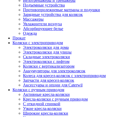
Велотренажеры и тренажеры
Подъемные устройства
Противопролежневые матрацы и подушки
Зарядные устройства для колясок
Массажеры
Увлажнители воздуха
Абсорбирующее белье
Одежда
Прокат
Коляски с электроприводом
Электроколяски для дома
Электроколяски для улицы
Складные электроколяски
Электроколяски с лифтом
Коляски с вертикализатором
Аккумуляторы для электроколясок
Колеса для кресел-колясок с электроприводом
Запчасти для кресел-колясок
Аксессуары и опции для Caterwil
Коляски с ручным приводом
Активные кресла-коляски
Кресла-коляски с ручным приводом
С откидной спинкой
Узкие кресла-коляски
Широкие кресла-коляски