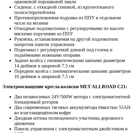
оранжевой порошковой эмали
Сиденье, с откидной спинкой, из крупнотканого
полиэстера/нейлона
Противопролежневая подушка из ППУ в отдельном
чехле на молнии
Откидные подлокотники с регулируемыми по высоте
мягкими поручнями из ППУ
Рукоятка, устанавливаемая на другой подлокотник
напротив панели управления
Подножки с регулируемой длиной под голень и
подъёмными ножными опорами
Задние колёса с пневматическими шинами диаметром
14 дюймов и шириной 7.5 см
Передние колёса с пневматическими шинами диаметром
10 дюймов и шириной 7.5 см
Электрооснащение кресла-коляски MET ALLROAD C21:
Два независимых 24V/500W мотора с электромагнитной
блокировкой роторов
Два современных тяговых аккумулятора ёмкостью 55АН
во влагозащищённом кофре
Диодная оптика полноценного участника дорожного
движения
Панель управления с электромагнитным джойстиком и