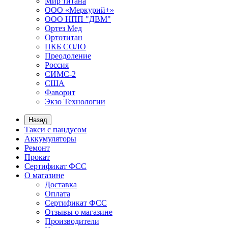
Мир титана
ООО «Меркурий+»
ООО НПП "ДВМ"
Ортез Мед
Ортотитан
ПКБ СОЛО
Преодоление
Россия
СИМС-2
США
Фаворит
Экзо Технологии
Назад
Такси с пандусом
Аккумуляторы
Ремонт
Прокат
Сертификат ФСС
О магазине
Доставка
Оплата
Сертификат ФСС
Отзывы о магазине
Производители