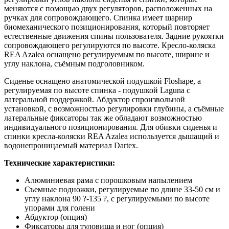
меняются с помощью двух регуляторов, расположенных на
ручках для сопровождающего. Спинка имеет шарнир
биомеханического позиционирования, который повторяет
естественные движения спины пользователя. Задние рукоятки
сопровождающего регулируются по высоте. Кресло-коляска
REA Azalea оснащено регулируемым по высоте, ширине и
углу наклона, съёмным подголовником.
Сиденье оснащено анатомической подушкой Floshape, а
регулируемая по высоте спинка - подушкой Laguna с
латеральной поддержкой. Абдуктор спроизвольной
установкой, с возможностью регулировки глубины, а съёмные
латеральные фиксаторы так же обладают возможностью
индивидуального позиционирования. Для обивки сиденья и
спинки кресла-коляски REA Azalea используется дышащий и
водонепроницаемый материал Dartex.
Технические характеристики:
Алюминиевая рама с порошковым напылением
Съемные подножки, регулируемые по длине 33-50 см и
углу наклона 90 ?-135 ?, с регулируемыми по высоте
упорами для голени
Абдуктор (опция)
Фиксаторы для туловища и ног (опция)