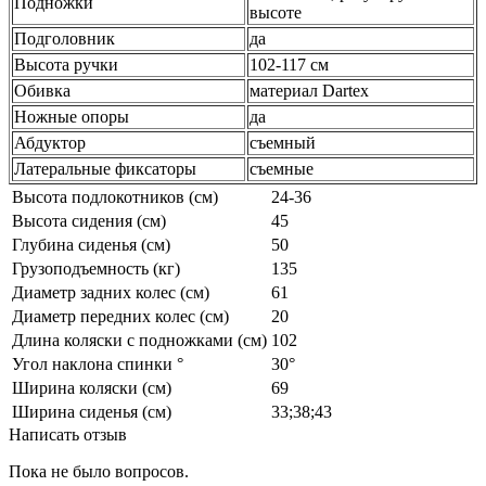
Подножки
высоте
Подголовник
да
Высота ручки
102-117 см
Обивка
материал Dartex
Ножные опоры
да
Абдуктор
съемный
Латеральные фиксаторы
съемные
Высота подлокотников (см)
24-36
Высота сидения (см)
45
Глубина сиденья (см)
50
Грузоподъемность (кг)
135
Диаметр задних колес (см)
61
Диаметр передних колес (см)
20
Длина коляски с подножками (см)
102
Угол наклона спинки °
30°
Ширина коляски (см)
69
Ширина сиденья (см)
33;38;43
Написать отзыв
Пока не было вопросов.