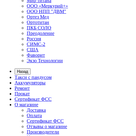
Мир титана
ООО «Меркурий+»
ООО НПП "ДВМ"
Ортез Мед
Ортотитан
ПКБ СОЛО
Преодоление
Россия
СИМС-2
США
Фаворит
Экзо Технологии
Назад
Такси с пандусом
Аккумуляторы
Ремонт
Прокат
Сертификат ФСС
О магазине
Доставка
Оплата
Сертификат ФСС
Отзывы о магазине
Производители