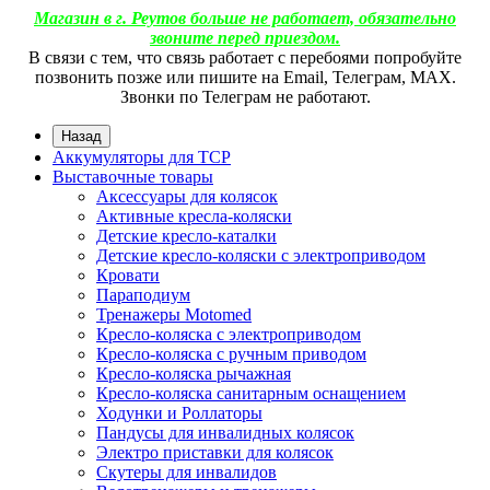
Магазин в г. Реутов больше не работает, обязательно
звоните перед приездом.
В связи с тем, что связь работает с перебоями попробуйте
позвонить позже или пишите на Email, Телеграм, МАХ.
Звонки по Телеграм не работают.
Назад
Аккумуляторы для ТСР
Выставочные товары
Аксессуары для колясок
Активные кресла-коляски
Детские кресло-каталки
Детские кресло-коляски с электроприводом
Кровати
Параподиум
Тренажеры Motomed
Кресло-коляска с электроприводом
Кресло-коляска с ручным приводом
Кресло-коляска рычажная
Кресло-коляска санитарным оснащением
Ходунки и Роллаторы
Пандусы для инвалидных колясок
Электро приставки для колясок
Скутеры для инвалидов