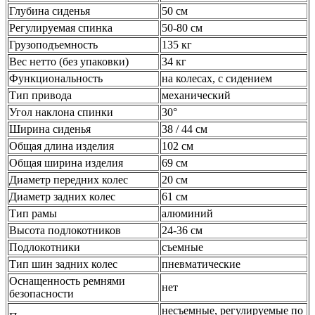
Глубина сиденья
50 см
Регулируемая спинка
50-80 см
Грузоподъемность
135 кг
Вес нетто (без упаковки)
34 кг
Функциональность
на колесах, с сидением
Тип привода
механический
Угол наклона спинки
30°
Ширина сиденья
38 / 44 см
Общая длина изделия
102 см
Общая ширина изделия
69 см
Диаметр передних колес
20 см
Диаметр задних колес
61 см
Тип рамы
алюминий
Высота подлокотников
24-36 см
Подлокотники
съемные
Тип шин задних колес
пневматические
Оснащенность ремнями
нет
безопасности
несъемные, регулируемые по