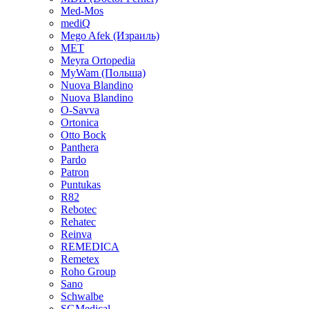
Med-Mos
mediQ
Mego Afek (Израиль)
MET
Meyra Ortopedia
MyWam (Польша)
Nuova Blandino
Nuova Blandino
O-Savva
Ortonica
Otto Bock
Panthera
Pardo
Patron
Puntukas
R82
Rebotec
Rehatec
Reinva
REMEDICA
Remetex
Roho Group
Sano
Schwalbe
SGMedical