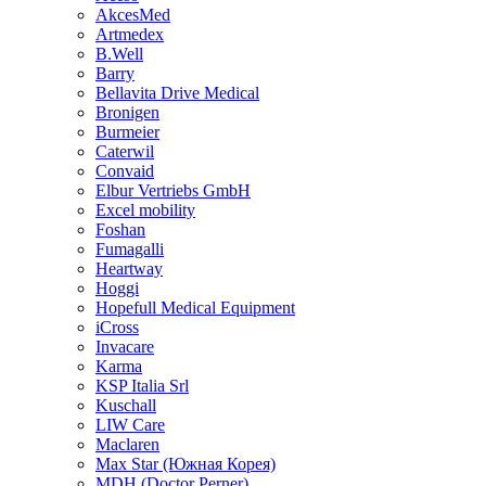
AkcesMed
Artmedex
B.Well
Barry
Bellavita Drive Medical
Bronigen
Burmeier
Caterwil
Convaid
Elbur Vertriebs GmbH
Excel mobility
Foshan
Fumagalli
Heartway
Hoggi
Hopefull Medical Equipment
iCross
Invacare
Karma
KSP Italia Srl
Kuschall
LIW Care
Maclaren
Max Star (Южная Корея)
MDH (Doctor Perner)