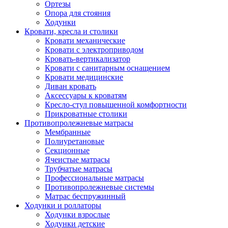
Ортезы
Опора для стояния
Ходунки
Кровати, кресла и столики
Кровати механические
Кровати с электроприводом
Кровать-вертикализатор
Кровати с санитарным оснащением
Кровати медицинские
Диван кровать
Аксессуары к кроватям
Кресло-стул повышенной комфортности
Прикроватные столики
Противопролежневые матрасы
Мембранные
Полиуретановые
Секционные
Ячеистые матрасы
Трубчатые матрасы
Профессиональные матрасы
Противопролежневые системы
Матрас беспружинный
Ходунки и роллаторы
Ходунки взрослые
Ходунки детские