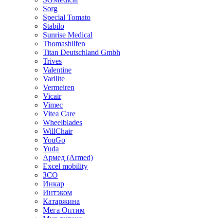
Sorg
Special Tomato
Stabilo
Sunrise Medical
Thomashilfen
Titan Deutschland Gmbh
Trives
Valentine
Varilite
Vermeiren
Vicair
Vimec
Vitea Care
Wheelblades
WillChair
YouGo
Yuda
Армед (Armed)
Еxcel mobility
ЗСО
Инкар
Интэком
Катаржина
Мега Оптим