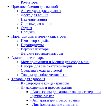
Роллаторы
Приспособления для ванной
Аксессуары для купания
Доска для ванны
Надувная ванна
Сиденье для ванны
Стулья
Поручни
Параподиумы и вертикализаторы
Имитатор ходьбы
Параподиумы
Вертикализаторы
Детские вертикализаторы
Адаптивные товары
Мочеприемники и Мешки для сбора мочи
Наборы для самокатетеризации
Средства ухода за стомой
Товары для облегчения быта
Товары для здоровья
Кислородные концентраторы
Лимфодренаж и прессотерапия
- Аксессуары для аппаратов прессотерапии
Lympha Master
- Аппараты для прессотерапии
- Лимфодренажные аппараты