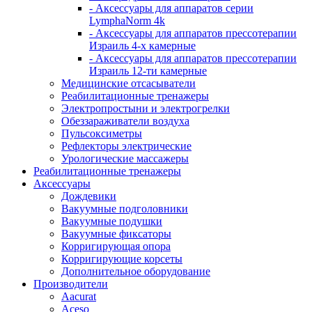
- Аксессуары для аппаратов серии
LymphaNorm 4k
- Аксессуары для аппаратов прессотерапии
Израиль 4-х камерные
- Аксессуары для аппаратов прессотерапии
Израиль 12-ти камерные
Медицинские отсасыватели
Реабилитационные тренажеры
Электропростыни и электрогрелки
Обеззараживатели воздуха
Пульсоксиметры
Рефлекторы электрические
Урологические массажеры
Реабилитационные тренажеры
Аксессуары
Дождевики
Вакуумные подголовники
Вакуумные подушки
Вакуумные фиксаторы
Корригирующая опора
Корригирующие корсеты
Дополнительное оборудование
Производители
Aacurat
Aceso