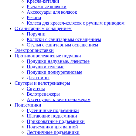
Кресла-каталки
Рычажные коляски
Аксессуары для колясок
Резина
Колеса для кресел-колясок с ручным приводом
С санитарным оснащением
Поручни
Коляски с санитарным оснащением
Стулья с санитарным оснащением
Электроприставки
Противопролежневые подушки
Подушки надувные, ячеистые
Подушки гелевые
Подушки полиуретановые
Для спины
Скутеры и велотренажеры
Скутеры
Велотренажеры
Аксессуары к велотренажерам
Подъемники
Гусеничные подъемники
Шагающие подъемники
Прикроватные подъемники
Подъемники для ванной
Лестничные подъемники