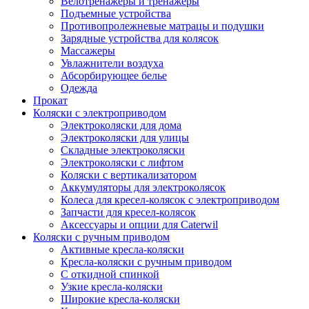
Велотренажеры и тренажеры
Подъемные устройства
Противопролежневые матрацы и подушки
Зарядные устройства для колясок
Массажеры
Увлажнители воздуха
Абсорбирующее белье
Одежда
Прокат
Коляски с электроприводом
Электроколяски для дома
Электроколяски для улицы
Складные электроколяски
Электроколяски с лифтом
Коляски с вертикализатором
Аккумуляторы для электроколясок
Колеса для кресел-колясок с электроприводом
Запчасти для кресел-колясок
Аксессуары и опции для Caterwil
Коляски с ручным приводом
Активные кресла-коляски
Кресла-коляски с ручным приводом
С откидной спинкой
Узкие кресла-коляски
Широкие кресла-коляски