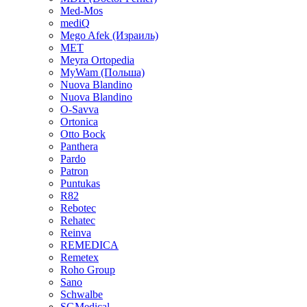
Med-Mos
mediQ
Mego Afek (Израиль)
MET
Meyra Ortopedia
MyWam (Польша)
Nuova Blandino
Nuova Blandino
O-Savva
Ortonica
Otto Bock
Panthera
Pardo
Patron
Puntukas
R82
Rebotec
Rehatec
Reinva
REMEDICA
Remetex
Roho Group
Sano
Schwalbe
SGMedical