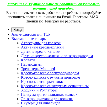
Магазин в г. Реутов больше не работает, обязательно
звоните перед приездом.
В связи с тем, что связь работает с перебоями попробуйте
позвонить позже или пишите на Email, Телеграм, МАХ.
Звонки по Телеграм не работают.
Назад
Аккумуляторы для ТСР
Выставочные товары
Аксессуары для колясок
Активные кресла-коляски
Детские кресло-каталки
Детские кресло-коляски с электроприводом
Кровати
Параподиум
Тренажеры Motomed
Кресло-коляска с электроприводом
Кресло-коляска с ручным приводом
Кресло-коляска рычажная
Кресло-коляска санитарным оснащением
Ходунки и Роллаторы
Пандусы для инвалидных колясок
Электро приставки для колясок
Скутеры для инвалидов