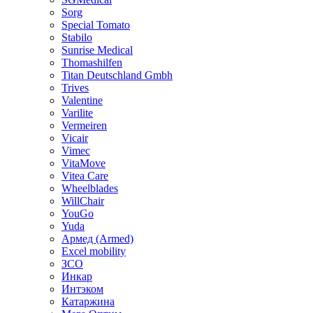
Sorg
Special Tomato
Stabilo
Sunrise Medical
Thomashilfen
Titan Deutschland Gmbh
Trives
Valentine
Varilite
Vermeiren
Vicair
Vimec
VitaMove
Vitea Care
Wheelblades
WillChair
YouGo
Yuda
Армед (Armed)
Еxcel mobility
ЗСО
Инкар
Интэком
Катаржина