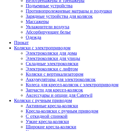
Велотренажеры и тренажеры
Подъемные устройства
Противопролежневые матрацы и подушки
Зарядные устройства для колясок
Массажеры
Увлажнители воздуха
Абсорбирующее белье
Одежда
Прокат
Коляски с электроприводом
Электроколяски для дома
Электроколяски для улицы
Складные электроколяски
Электроколяски с лифтом
Коляски с вертикализатором
Аккумуляторы для электроколясок
Колеса для кресел-колясок с электроприводом
Запчасти для кресел-колясок
Аксессуары и опции для Caterwil
Коляски с ручным приводом
Активные кресла-коляски
Кресла-коляски с ручным приводом
С откидной спинкой
Узкие кресла-коляски
Широкие кресла-коляски