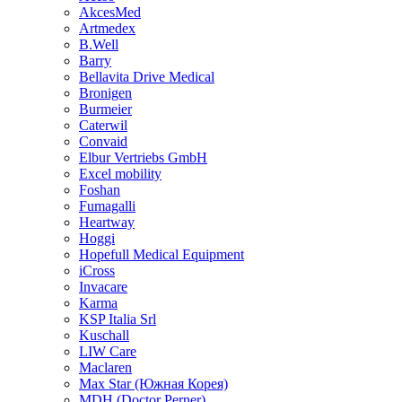
AkcesMed
Artmedex
B.Well
Barry
Bellavita Drive Medical
Bronigen
Burmeier
Caterwil
Convaid
Elbur Vertriebs GmbH
Excel mobility
Foshan
Fumagalli
Heartway
Hoggi
Hopefull Medical Equipment
iCross
Invacare
Karma
KSP Italia Srl
Kuschall
LIW Care
Maclaren
Max Star (Южная Корея)
MDH (Doctor Perner)