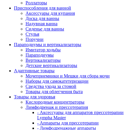
Роллаторы
Приспособления для ванной
Аксессуары для купания
Доска для ванны
Надувная ванна
Сиденье для ванны
Стулья
Поручни
Параподиумы и вертикализаторы
Имитатор ходьбы
Параподиумы
Вертикализаторы
Детские вертикализаторы
Адаптивные товары
Мочеприемники и Мешки для сбора мочи
Наборы для самокатетеризации
Средства ухода за стомой
Товары для облегчения быта
Товары для здоровья
Кислородные концентраторы
Лимфодренаж и прессотерапия
- Аксессуары для аппаратов прессотерапии
Lympha Master
- Аппараты для прессотерапии
- Лимфодренажные аппараты