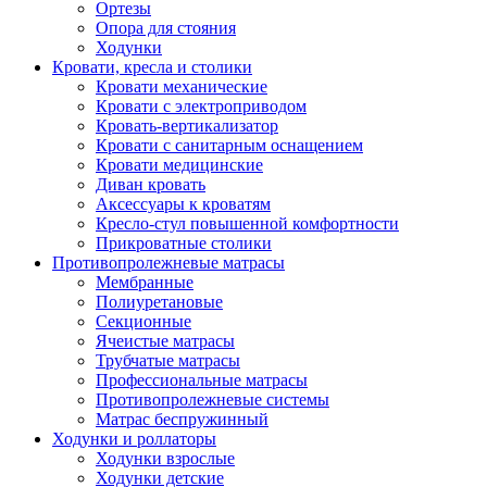
Ортезы
Опора для стояния
Ходунки
Кровати, кресла и столики
Кровати механические
Кровати с электроприводом
Кровать-вертикализатор
Кровати с санитарным оснащением
Кровати медицинские
Диван кровать
Аксессуары к кроватям
Кресло-стул повышенной комфортности
Прикроватные столики
Противопролежневые матрасы
Мембранные
Полиуретановые
Секционные
Ячеистые матрасы
Трубчатые матрасы
Профессиональные матрасы
Противопролежневые системы
Матрас беспружинный
Ходунки и роллаторы
Ходунки взрослые
Ходунки детские