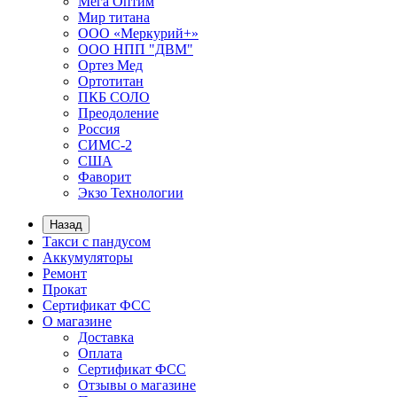
Мега Оптим
Мир титана
ООО «Меркурий+»
ООО НПП "ДВМ"
Ортез Мед
Ортотитан
ПКБ СОЛО
Преодоление
Россия
СИМС-2
США
Фаворит
Экзо Технологии
Назад
Такси с пандусом
Аккумуляторы
Ремонт
Прокат
Сертификат ФСС
О магазине
Доставка
Оплата
Сертификат ФСС
Отзывы о магазине