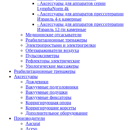
- Аксессуары для аппаратов серии
LymphaNorm 4k
- Аксессуары для аппаратов прессотерапии
Израиль 4-х камерные
- Аксессуары для аппаратов прессотерапии
Израиль 12-ти камерные
Медицинские отсасыватели
Реабилитационные тренажеры
Электропростыни и электрогрелки
Обеззараживатели воздуха
Пульсоксиметры
Рефлекторы электрические
Урологические массажеры
Реабилитационные тренажеры
Аксессуары
Дождевики
Вакуумные подголовники
Вакуумные подушки
Вакуумные фиксаторы
Корригирующая опора
Корригирующие корсеты
Дополнительное оборудование
Производители
Aacurat
Aceso