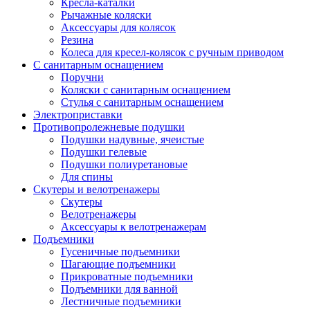
Кресла-каталки
Рычажные коляски
Аксессуары для колясок
Резина
Колеса для кресел-колясок с ручным приводом
С санитарным оснащением
Поручни
Коляски с санитарным оснащением
Стулья с санитарным оснащением
Электроприставки
Противопролежневые подушки
Подушки надувные, ячеистые
Подушки гелевые
Подушки полиуретановые
Для спины
Скутеры и велотренажеры
Скутеры
Велотренажеры
Аксессуары к велотренажерам
Подъемники
Гусеничные подъемники
Шагающие подъемники
Прикроватные подъемники
Подъемники для ванной
Лестничные подъемники