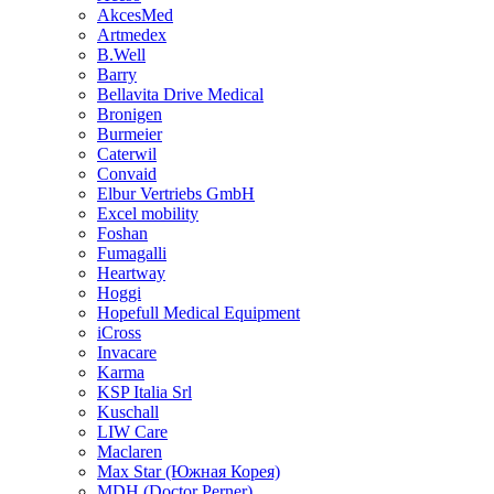
AkcesMed
Artmedex
B.Well
Barry
Bellavita Drive Medical
Bronigen
Burmeier
Caterwil
Convaid
Elbur Vertriebs GmbH
Excel mobility
Foshan
Fumagalli
Heartway
Hoggi
Hopefull Medical Equipment
iCross
Invacare
Karma
KSP Italia Srl
Kuschall
LIW Care
Maclaren
Max Star (Южная Корея)
MDH (Doctor Perner)