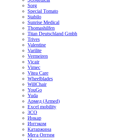
Sorg
Special Tomato
Stabilo
Sunrise Medical
Thomashilfen
Titan Deutschland Gmbh
Trives
Valentine
Varilite
Vermeiren
Vicair
Vimec
Vitea Care
Wheelblades
WillChair
YouGo
Yuda
Армед (Armed)
Еxcel mobility
ЗСО
Инкар
Интэком
Катаржина
Мега Оптим