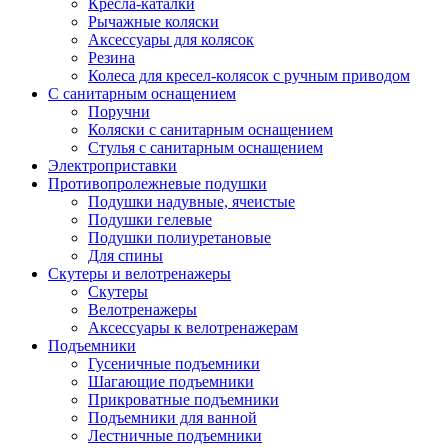
Кресла-каталки
Рычажные коляски
Аксессуары для колясок
Резина
Колеса для кресел-колясок с ручным приводом
С санитарным оснащением
Поручни
Коляски с санитарным оснащением
Стулья с санитарным оснащением
Электроприставки
Противопролежневые подушки
Подушки надувные, ячеистые
Подушки гелевые
Подушки полиуретановые
Для спины
Скутеры и велотренажеры
Скутеры
Велотренажеры
Аксессуары к велотренажерам
Подъемники
Гусеничные подъемники
Шагающие подъемники
Прикроватные подъемники
Подъемники для ванной
Лестничные подъемники