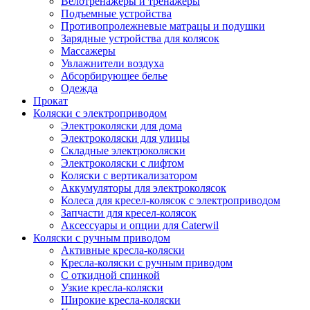
Велотренажеры и тренажеры
Подъемные устройства
Противопролежневые матрацы и подушки
Зарядные устройства для колясок
Массажеры
Увлажнители воздуха
Абсорбирующее белье
Одежда
Прокат
Коляски с электроприводом
Электроколяски для дома
Электроколяски для улицы
Складные электроколяски
Электроколяски с лифтом
Коляски с вертикализатором
Аккумуляторы для электроколясок
Колеса для кресел-колясок с электроприводом
Запчасти для кресел-колясок
Аксессуары и опции для Caterwil
Коляски с ручным приводом
Активные кресла-коляски
Кресла-коляски с ручным приводом
С откидной спинкой
Узкие кресла-коляски
Широкие кресла-коляски