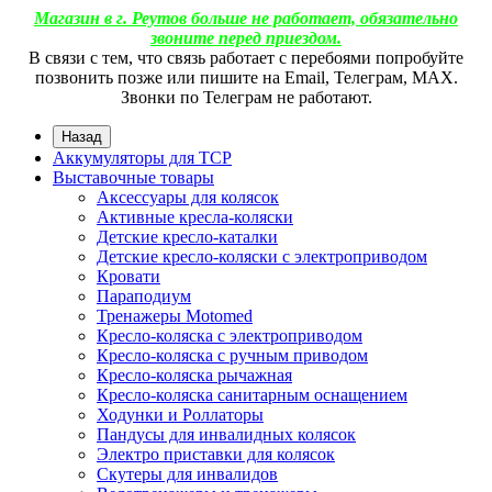
Магазин в г. Реутов больше не работает, обязательно
звоните перед приездом.
В связи с тем, что связь работает с перебоями попробуйте
позвонить позже или пишите на Email, Телеграм, МАХ.
Звонки по Телеграм не работают.
Назад
Аккумуляторы для ТСР
Выставочные товары
Аксессуары для колясок
Активные кресла-коляски
Детские кресло-каталки
Детские кресло-коляски с электроприводом
Кровати
Параподиум
Тренажеры Motomed
Кресло-коляска с электроприводом
Кресло-коляска с ручным приводом
Кресло-коляска рычажная
Кресло-коляска санитарным оснащением
Ходунки и Роллаторы
Пандусы для инвалидных колясок
Электро приставки для колясок
Скутеры для инвалидов