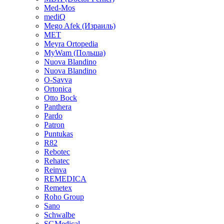
Med-Mos
mediQ
Mego Afek (Израиль)
MET
Meyra Ortopedia
MyWam (Польша)
Nuova Blandino
Nuova Blandino
O-Savva
Ortonica
Otto Bock
Panthera
Pardo
Patron
Puntukas
R82
Rebotec
Rehatec
Reinva
REMEDICA
Remetex
Roho Group
Sano
Schwalbe
SGMedical