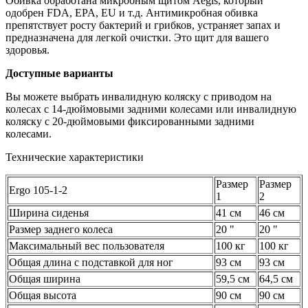
Обивка обработана микробным щитом Aegis, который
одобрен FDA, EPA, EU и т.д. Антимикробная обивка
препятствует росту бактерий и грибков, устраняет запах и
предназначена для легкой очистки. Это щит для вашего
здоровья.
Доступные варианты
Вы можете выбрать инвалидную коляску с приводом на
колесах с 14-дюймовыми задними колесами или инвалидную
коляску с 20-дюймовыми фиксированными задними
колесами.
Технические характеристики
Размер
Размер
Ergo 105-1-2
1
2
Ширина сиденья
41 см
46 см
Размер заднего колеса
20 "
20 "
Максимальный вес пользователя
100 кг
100 кг
Общая длина с подставкой для ног
93 см
93 см
Общая ширина
59,5 см
64,5 см
Общая высота
90 см
90 см