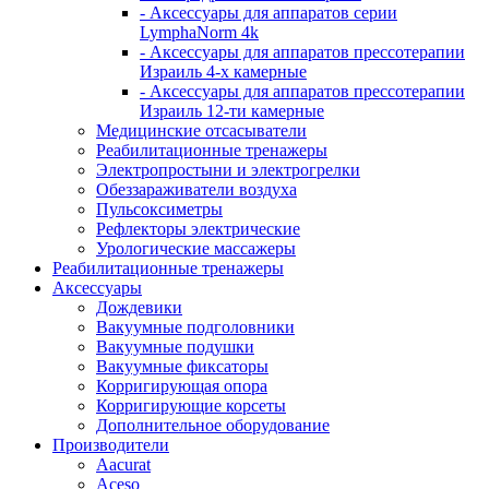
- Аксессуары для аппаратов серии
LymphaNorm 4k
- Аксессуары для аппаратов прессотерапии
Израиль 4-х камерные
- Аксессуары для аппаратов прессотерапии
Израиль 12-ти камерные
Медицинские отсасыватели
Реабилитационные тренажеры
Электропростыни и электрогрелки
Обеззараживатели воздуха
Пульсоксиметры
Рефлекторы электрические
Урологические массажеры
Реабилитационные тренажеры
Аксессуары
Дождевики
Вакуумные подголовники
Вакуумные подушки
Вакуумные фиксаторы
Корригирующая опора
Корригирующие корсеты
Дополнительное оборудование
Производители
Aacurat
Aceso