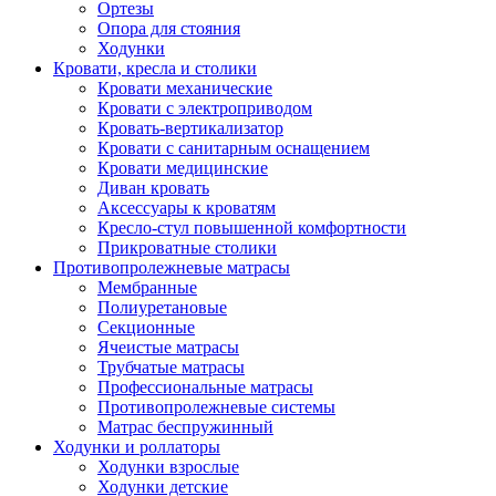
Ортезы
Опора для стояния
Ходунки
Кровати, кресла и столики
Кровати механические
Кровати с электроприводом
Кровать-вертикализатор
Кровати с санитарным оснащением
Кровати медицинские
Диван кровать
Аксессуары к кроватям
Кресло-стул повышенной комфортности
Прикроватные столики
Противопролежневые матрасы
Мембранные
Полиуретановые
Секционные
Ячеистые матрасы
Трубчатые матрасы
Профессиональные матрасы
Противопролежневые системы
Матрас беспружинный
Ходунки и роллаторы
Ходунки взрослые
Ходунки детские