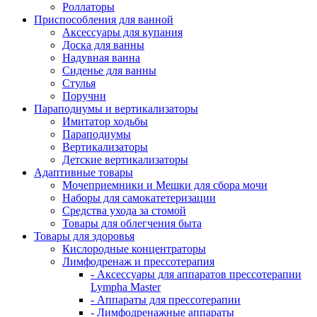
Роллаторы
Приспособления для ванной
Аксессуары для купания
Доска для ванны
Надувная ванна
Сиденье для ванны
Стулья
Поручни
Параподиумы и вертикализаторы
Имитатор ходьбы
Параподиумы
Вертикализаторы
Детские вертикализаторы
Адаптивные товары
Мочеприемники и Мешки для сбора мочи
Наборы для самокатетеризации
Средства ухода за стомой
Товары для облегчения быта
Товары для здоровья
Кислородные концентраторы
Лимфодренаж и прессотерапия
- Аксессуары для аппаратов прессотерапии
Lympha Master
- Аппараты для прессотерапии
- Лимфодренажные аппараты