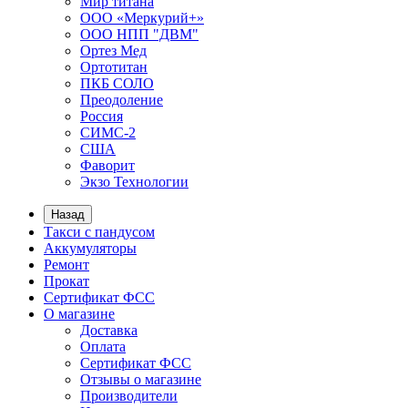
Мир титана
ООО «Меркурий+»
ООО НПП "ДВМ"
Ортез Мед
Ортотитан
ПКБ СОЛО
Преодоление
Россия
СИМС-2
США
Фаворит
Экзо Технологии
Назад
Такси с пандусом
Аккумуляторы
Ремонт
Прокат
Сертификат ФСС
О магазине
Доставка
Оплата
Сертификат ФСС
Отзывы о магазине
Производители