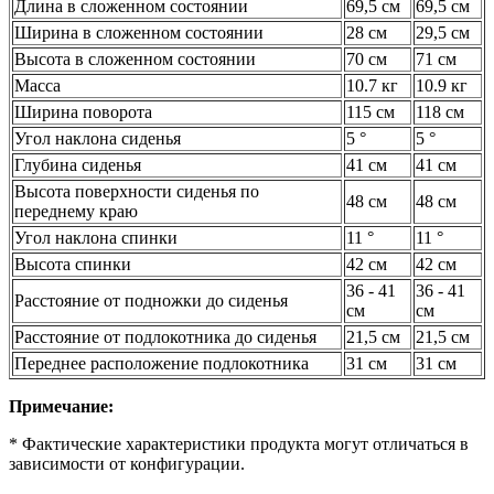
Длина в сложенном состоянии
69,5 см
69,5 см
Ширина в сложенном состоянии
28 см
29,5 см
Высота в сложенном состоянии
70 см
71 см
Масса
10.7 кг
10.9 кг
Ширина поворота
115 см
118 см
Угол наклона сиденья
5 °
5 °
Глубина сиденья
41 см
41 см
Высота поверхности сиденья по
48 см
48 см
переднему краю
Угол наклона спинки
11 °
11 °
Высота спинки
42 см
42 см
36 - 41
36 - 41
Расстояние от подножки до сиденья
см
см
Расстояние от подлокотника до сиденья
21,5 см
21,5 см
Переднее расположение подлокотника
31 см
31 см
Примечание:
* Фактические характеристики продукта могут отличаться в
зависимости от конфигурации.