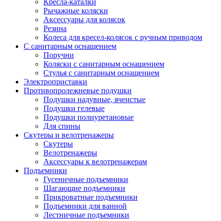
Кресла-каталки
Рычажные коляски
Аксессуары для колясок
Резина
Колеса для кресел-колясок с ручным приводом
С санитарным оснащением
Поручни
Коляски с санитарным оснащением
Стулья с санитарным оснащением
Электроприставки
Противопролежневые подушки
Подушки надувные, ячеистые
Подушки гелевые
Подушки полиуретановые
Для спины
Скутеры и велотренажеры
Скутеры
Велотренажеры
Аксессуары к велотренажерам
Подъемники
Гусеничные подъемники
Шагающие подъемники
Прикроватные подъемники
Подъемники для ванной
Лестничные подъемники