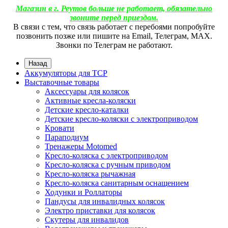
Магазин в г. Реутов больше не работает, обязательно
звоните перед приездом.
В связи с тем, что связь работает с перебоями попробуйте
позвонить позже или пишите на Email, Телеграм, МАХ.
Звонки по Телеграм не работают.
Назад
Аккумуляторы для ТСР
Выставочные товары
Аксессуары для колясок
Активные кресла-коляски
Детские кресло-каталки
Детские кресло-коляски с электроприводом
Кровати
Параподиум
Тренажеры Motomed
Кресло-коляска с электроприводом
Кресло-коляска с ручным приводом
Кресло-коляска рычажная
Кресло-коляска санитарным оснащением
Ходунки и Роллаторы
Пандусы для инвалидных колясок
Электро приставки для колясок
Скутеры для инвалидов