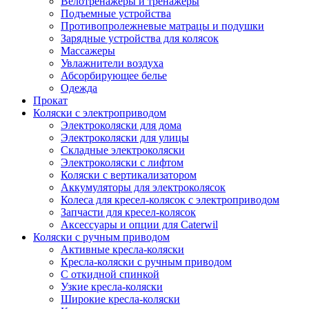
Велотренажеры и тренажеры
Подъемные устройства
Противопролежневые матрацы и подушки
Зарядные устройства для колясок
Массажеры
Увлажнители воздуха
Абсорбирующее белье
Одежда
Прокат
Коляски с электроприводом
Электроколяски для дома
Электроколяски для улицы
Складные электроколяски
Электроколяски с лифтом
Коляски с вертикализатором
Аккумуляторы для электроколясок
Колеса для кресел-колясок с электроприводом
Запчасти для кресел-колясок
Аксессуары и опции для Caterwil
Коляски с ручным приводом
Активные кресла-коляски
Кресла-коляски с ручным приводом
С откидной спинкой
Узкие кресла-коляски
Широкие кресла-коляски