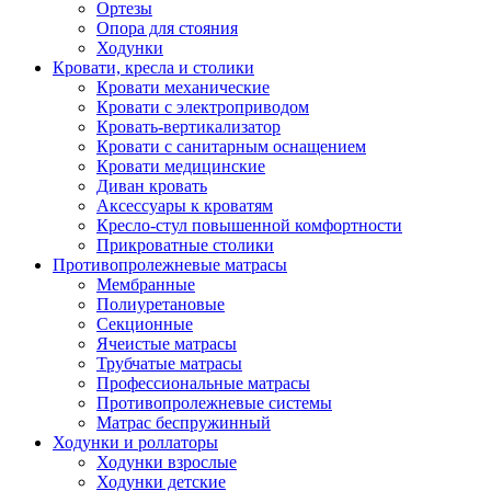
Ортезы
Опора для стояния
Ходунки
Кровати, кресла и столики
Кровати механические
Кровати с электроприводом
Кровать-вертикализатор
Кровати с санитарным оснащением
Кровати медицинские
Диван кровать
Аксессуары к кроватям
Кресло-стул повышенной комфортности
Прикроватные столики
Противопролежневые матрасы
Мембранные
Полиуретановые
Секционные
Ячеистые матрасы
Трубчатые матрасы
Профессиональные матрасы
Противопролежневые системы
Матрас беспружинный
Ходунки и роллаторы
Ходунки взрослые
Ходунки детские