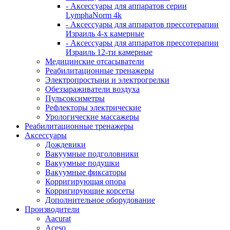
- Аксессуары для аппаратов серии
LymphaNorm 4k
- Аксессуары для аппаратов прессотерапии
Израиль 4-х камерные
- Аксессуары для аппаратов прессотерапии
Израиль 12-ти камерные
Медицинские отсасыватели
Реабилитационные тренажеры
Электропростыни и электрогрелки
Обеззараживатели воздуха
Пульсоксиметры
Рефлекторы электрические
Урологические массажеры
Реабилитационные тренажеры
Аксессуары
Дождевики
Вакуумные подголовники
Вакуумные подушки
Вакуумные фиксаторы
Корригирующая опора
Корригирующие корсеты
Дополнительное оборудование
Производители
Aacurat
Aceso