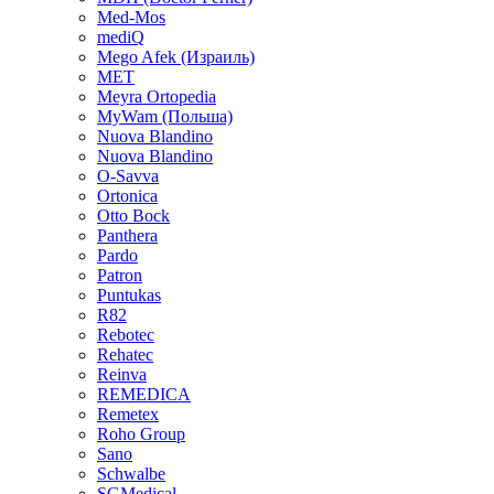
Med-Mos
mediQ
Mego Afek (Израиль)
MET
Meyra Ortopedia
MyWam (Польша)
Nuova Blandino
Nuova Blandino
O-Savva
Ortonica
Otto Bock
Panthera
Pardo
Patron
Puntukas
R82
Rebotec
Rehatec
Reinva
REMEDICA
Remetex
Roho Group
Sano
Schwalbe
SGMedical