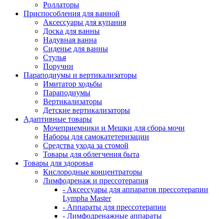
Роллаторы
Приспособления для ванной
Аксессуары для купания
Доска для ванны
Надувная ванна
Сиденье для ванны
Стулья
Поручни
Параподиумы и вертикализаторы
Имитатор ходьбы
Параподиумы
Вертикализаторы
Детские вертикализаторы
Адаптивные товары
Мочеприемники и Мешки для сбора мочи
Наборы для самокатетеризации
Средства ухода за стомой
Товары для облегчения быта
Товары для здоровья
Кислородные концентраторы
Лимфодренаж и прессотерапия
- Аксессуары для аппаратов прессотерапии
Lympha Master
- Аппараты для прессотерапии
- Лимфодренажные аппараты