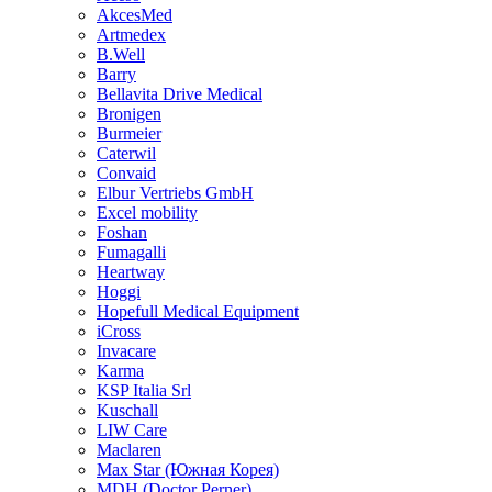
AkcesMed
Artmedex
B.Well
Barry
Bellavita Drive Medical
Bronigen
Burmeier
Caterwil
Convaid
Elbur Vertriebs GmbH
Excel mobility
Foshan
Fumagalli
Heartway
Hoggi
Hopefull Medical Equipment
iCross
Invacare
Karma
KSP Italia Srl
Kuschall
LIW Care
Maclaren
Max Star (Южная Корея)
MDH (Doctor Perner)