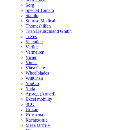
Sorg
Special Tomato
Stabilo
Sunrise Medical
Thomashilfen
Titan Deutschland Gmbh
Trives
Valentine
Varilite
Vermeiren
Vicair
Vimec
Vitea Care
Wheelblades
WillChair
YouGo
Yuda
Армед (Armed)
Еxcel mobility
ЗСО
Инкар
Интэком
Катаржина
Мега Оптим