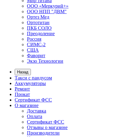
Мир титана
ООО «Меркурий+»
ООО НПП "ДВМ"
Ортез Мед
Ортотитан
ПКБ СОЛО
Преодоление
Россия
СИМС-2
США
Фаворит
Экзо Технологии
Назад
Такси с пандусом
Аккумуляторы
Ремонт
Прокат
Сертификат ФСС
О магазине
Доставка
Оплата
Сертификат ФСС
Отзывы о магазине
Производители