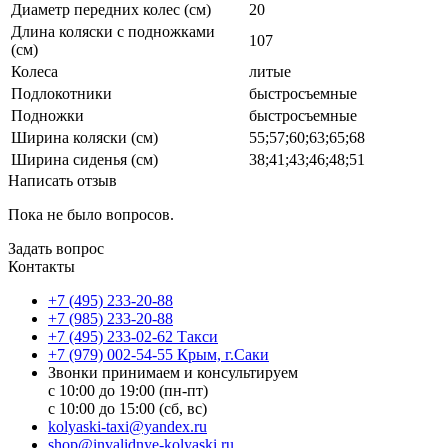
Диаметр передних колес (см)
20
Длина коляски с подножками
107
(см)
Колеса
литые
Подлокотники
быстросъемные
Подножки
быстросъемные
Ширина коляски (см)
55;57;60;63;65;68
Ширина сиденья (см)
38;41;43;46;48;51
Написать отзыв
Пока не было вопросов.
Задать вопрос
Контакты
+7 (495) 233-20-88
+7 (985) 233-20-88
+7 (495) 233-02-62 Такси
+7 (979) 002-54-55 Крым, г.Саки
Звонки принимаем и консультируем
с 10:00 до 19:00 (пн-пт)
с 10:00 до 15:00 (сб, вс)
kolyaski-taxi@yandex.ru
shop@invalidnye-kolyaski.ru