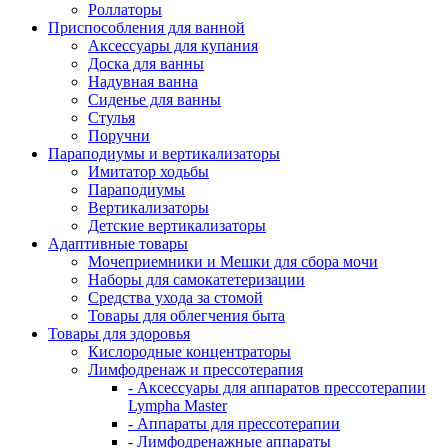
Роллаторы
Приспособления для ванной
Аксессуары для купания
Доска для ванны
Надувная ванна
Сиденье для ванны
Стулья
Поручни
Параподиумы и вертикализаторы
Имитатор ходьбы
Параподиумы
Вертикализаторы
Детские вертикализаторы
Адаптивные товары
Мочеприемники и Мешки для сбора мочи
Наборы для самокатетеризации
Средства ухода за стомой
Товары для облегчения быта
Товары для здоровья
Кислородные концентраторы
Лимфодренаж и прессотерапия
- Аксессуары для аппаратов прессотерапии
Lympha Master
- Аппараты для прессотерапии
- Лимфодренажные аппараты