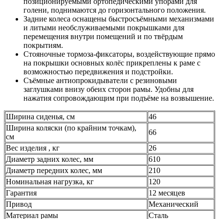
позиционируемыми ортопедическими упорами для
голени, поднимаются до горизонтального положения.
Задние колеса оснащены быстросъёмными механизмами
и литыми необслуживаемыми покрышками для
перемещения внутри помещений и по твёрдым
покрытиям.
Стояночные тормоза-фиксаторы, воздействующие прямо
на покрышки основных колёс прикреплены к раме с
возможностью передвижения и подстройки.
Съёмные антиопрокидыватели с резиновыми
заглушками внизу обеих сторон рамы. Удобны для
нажатия сопровождающим при подъёме на возвышение.
Ширина сиденья, см
46
Ширина коляски (по крайним точкам),
66
см
Вес изделия , кг
26
Диаметр задних колес, мм
610
Диаметр передних колес, мм
210
Номинальная нагрузка, кг
120
Гарантия
12 месяцев
Привод
Механический
Материал рамы
Сталь