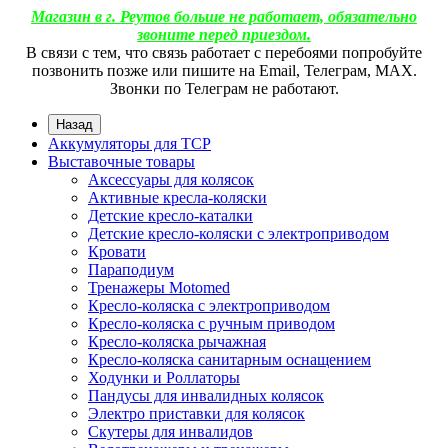
Магазин в г. Реутов больше не работает, обязательно
звоните перед приездом.
В связи с тем, что связь работает с перебоями попробуйте
позвонить позже или пишите на Email, Телеграм, МАХ.
Звонки по Телеграм не работают.
Назад
Аккумуляторы для ТСР
Выставочные товары
Аксессуары для колясок
Активные кресла-коляски
Детские кресло-каталки
Детские кресло-коляски с электроприводом
Кровати
Параподиум
Тренажеры Motomed
Кресло-коляска с электроприводом
Кресло-коляска с ручным приводом
Кресло-коляска рычажная
Кресло-коляска санитарным оснащением
Ходунки и Роллаторы
Пандусы для инвалидных колясок
Электро приставки для колясок
Скутеры для инвалидов