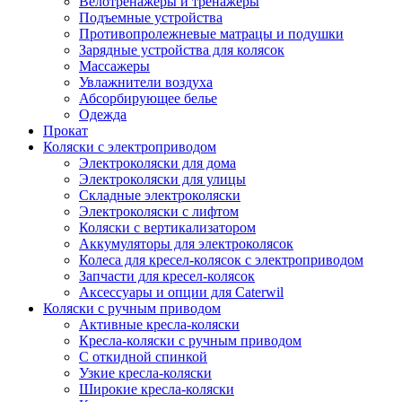
Велотренажеры и тренажеры
Подъемные устройства
Противопролежневые матрацы и подушки
Зарядные устройства для колясок
Массажеры
Увлажнители воздуха
Абсорбирующее белье
Одежда
Прокат
Коляски с электроприводом
Электроколяски для дома
Электроколяски для улицы
Складные электроколяски
Электроколяски с лифтом
Коляски с вертикализатором
Аккумуляторы для электроколясок
Колеса для кресел-колясок с электроприводом
Запчасти для кресел-колясок
Аксессуары и опции для Caterwil
Коляски с ручным приводом
Активные кресла-коляски
Кресла-коляски с ручным приводом
С откидной спинкой
Узкие кресла-коляски
Широкие кресла-коляски