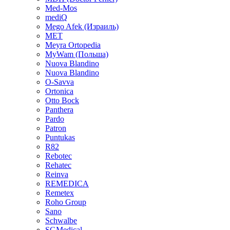
Med-Mos
mediQ
Mego Afek (Израиль)
MET
Meyra Ortopedia
MyWam (Польша)
Nuova Blandino
Nuova Blandino
O-Savva
Ortonica
Otto Bock
Panthera
Pardo
Patron
Puntukas
R82
Rebotec
Rehatec
Reinva
REMEDICA
Remetex
Roho Group
Sano
Schwalbe
SGMedical