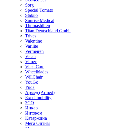
Sorg
Special Tomato
Stabilo
Sunrise Medical
Thomashilfen
Titan Deutschland Gmbh
Trives
Valentine
Varilite
Vermeiren
Vicair
Vimec
Vitea Care
Wheelblades
WillChair
YouGo
Yuda
Армед (Armed)
Еxcel mobility
ЗСО
Инкар
Интэком
Катаржина
Мега Оптим