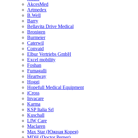
AkcesMed
Artmedex
B.Well
Barry
Bellavita Drive Medical
Bronigen
Burmeier
Caterwil
Convaid
Elbur Vertriebs GmbH
Excel mobility
Foshan
Fumagalli
Heartway
Hoggi
Hopefull Medical Equipment
iCross
Invacare
Karma
KSP Italia Srl
Kuschall
LIW Care
Maclaren
Max Star (Южная Корея)
MDH (Doctor Perner)