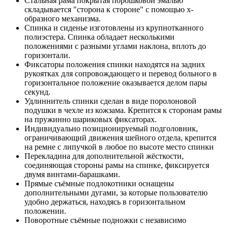
Стальная рама покрытая порошковой эмалью
складывается "сторона к стороне" с помощью х-
образного механизма.
Спинка и сиденье изготовлены из крупнотканного
полиэстера. Спинка обладает несколькими
положениями с разными углами наклона, вплоть до
горизонтали.
Фиксаторы положения спинки находятся на задних
рукоятках для сопровождающего и перевод больного в
горизонтальное положение оказывается делом пары
секунд.
Удлиннитель спинки сделан в виде поролоновой
подушки в чехле из кожзама. Крепится к сторонам рамы
на пружинно шариковых фиксаторах.
Индивидуально позиционируемый подголовник,
ограничивающий движения шейного отдела, крепится
на ремне с липучкой в любое по высоте место спинки
Перекладина для дополнительной жёсткости,
соединяющая стороны рамы на спинке, фиксируется
двумя винтами-барашками.
Прямые съёмные подлокотники оснащены
дополнительными дугами, за которые пользователю
удобно держаться, находясь в горизонтальном
положении.
Поворотные съёмные подножки с независимо