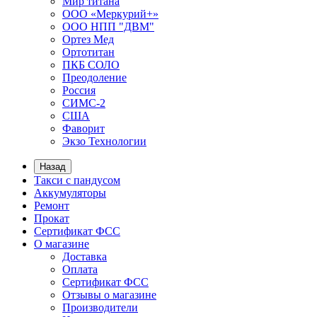
Мир титана
ООО «Меркурий+»
ООО НПП "ДВМ"
Ортез Мед
Ортотитан
ПКБ СОЛО
Преодоление
Россия
СИМС-2
США
Фаворит
Экзо Технологии
Назад
Такси с пандусом
Аккумуляторы
Ремонт
Прокат
Сертификат ФСС
О магазине
Доставка
Оплата
Сертификат ФСС
Отзывы о магазине
Производители