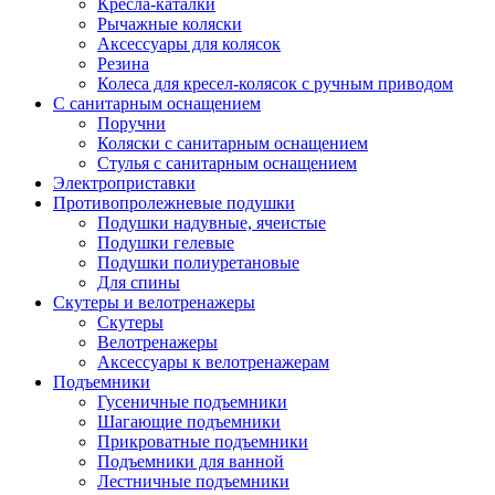
Кресла-каталки
Рычажные коляски
Аксессуары для колясок
Резина
Колеса для кресел-колясок с ручным приводом
С санитарным оснащением
Поручни
Коляски с санитарным оснащением
Стулья с санитарным оснащением
Электроприставки
Противопролежневые подушки
Подушки надувные, ячеистые
Подушки гелевые
Подушки полиуретановые
Для спины
Скутеры и велотренажеры
Скутеры
Велотренажеры
Аксессуары к велотренажерам
Подъемники
Гусеничные подъемники
Шагающие подъемники
Прикроватные подъемники
Подъемники для ванной
Лестничные подъемники