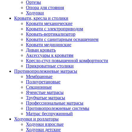
Ортезы
Опора для стояния
Ходунки
Кровати, кресла и столики
Кровати механические
Кровати с электроприводом
Кровать-вертикализатор
Кровати с санитарным оснащением
Кровати медицинские
Диван кровать
Аксессуары к кроватям
Кресло-стул повышенной комфортности
Прикроватные столики
Противопролежневые матрасы
Мембранные
Полиуретановые
Секционные
Ячеистые матрасы
Трубчатые матрасы
Профессиональные матрасы
Противопролежневые системы
Матрас беспружинный
Ходунки и роллаторы
Ходунки взрослые
Ходунки детские