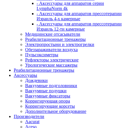
- Аксессуары для аппаратов серии
LymphaNorm 4k
- Аксессуары для аппаратов прессотерапии
Израиль 4-х камерные
- Аксессуары для аппаратов прессотерапии
Израиль 12-ти камерные
Медицинские отсасыватели
Реабилитационные тренажеры
Электропростыни и электрогрелки
Обеззараживатели воздуха
Пульсоксиметры
Рефлекторы электрические
Урологические массажеры
Реабилитационные тренажеры
Аксессуары
Дождевики
Вакуумные подголовники
Вакуумные подушки
Вакуумные фиксаторы
Корригирующая опора
Корригирующие корсеты
Дополнительное оборудование
Производители
Aacurat
Aceso