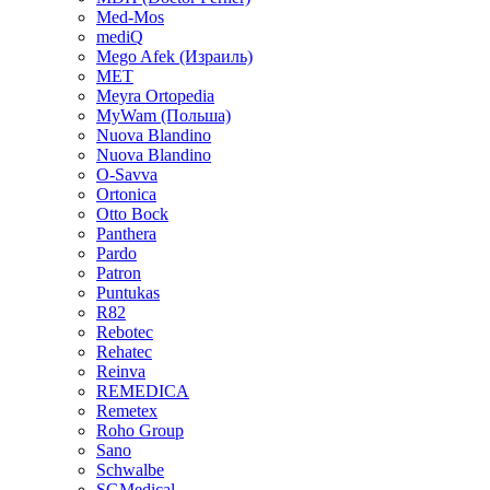
Med-Mos
mediQ
Mego Afek (Израиль)
MET
Meyra Ortopedia
MyWam (Польша)
Nuova Blandino
Nuova Blandino
O-Savva
Ortonica
Otto Bock
Panthera
Pardo
Patron
Puntukas
R82
Rebotec
Rehatec
Reinva
REMEDICA
Remetex
Roho Group
Sano
Schwalbe
SGMedical