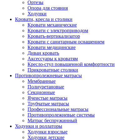
Ортезы
Опора для стояния
Ходунки
Кровати, кресла и столики
Кровати механические
Кровати с электроприводом
Кровать-вертикализатор
Кровати с санитарным оснащением
Кровати медицинские
Диван кровать
Аксессуары к кроватям
Кресло-стул повышенной комфортности
Прикроватные столики
Противопролежневые матрасы
Мембранные
Полиуретановые
Секционные
Ячеистые матрасы
Трубчатые матрасы
Профессиональные матрасы
Противопролежневые системы
Матрас беспружинный
Ходунки и роллаторы
Ходунки взрослые
Ходунки детские