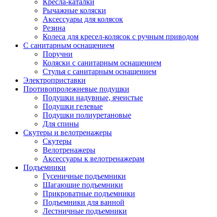
Кресла-каталки
Рычажные коляски
Аксессуары для колясок
Резина
Колеса для кресел-колясок с ручным приводом
С санитарным оснащением
Поручни
Коляски с санитарным оснащением
Стулья с санитарным оснащением
Электроприставки
Противопролежневые подушки
Подушки надувные, ячеистые
Подушки гелевые
Подушки полиуретановые
Для спины
Скутеры и велотренажеры
Скутеры
Велотренажеры
Аксессуары к велотренажерам
Подъемники
Гусеничные подъемники
Шагающие подъемники
Прикроватные подъемники
Подъемники для ванной
Лестничные подъемники