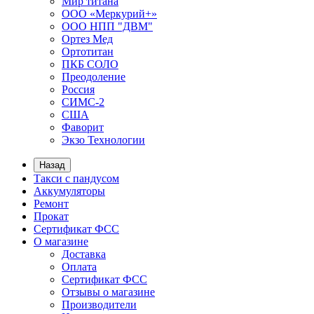
Мир титана
ООО «Меркурий+»
ООО НПП "ДВМ"
Ортез Мед
Ортотитан
ПКБ СОЛО
Преодоление
Россия
СИМС-2
США
Фаворит
Экзо Технологии
Назад
Такси с пандусом
Аккумуляторы
Ремонт
Прокат
Сертификат ФСС
О магазине
Доставка
Оплата
Сертификат ФСС
Отзывы о магазине
Производители