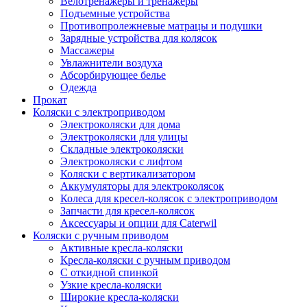
Велотренажеры и тренажеры
Подъемные устройства
Противопролежневые матрацы и подушки
Зарядные устройства для колясок
Массажеры
Увлажнители воздуха
Абсорбирующее белье
Одежда
Прокат
Коляски с электроприводом
Электроколяски для дома
Электроколяски для улицы
Складные электроколяски
Электроколяски с лифтом
Коляски с вертикализатором
Аккумуляторы для электроколясок
Колеса для кресел-колясок с электроприводом
Запчасти для кресел-колясок
Аксессуары и опции для Caterwil
Коляски с ручным приводом
Активные кресла-коляски
Кресла-коляски с ручным приводом
С откидной спинкой
Узкие кресла-коляски
Широкие кресла-коляски