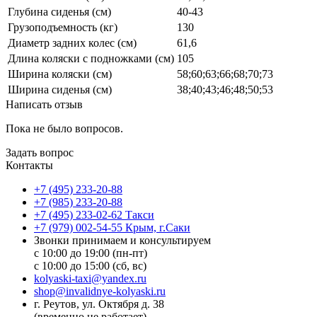
Глубина сиденья (см)
40-43
Грузоподъемность (кг)
130
Диаметр задних колес (см)
61,6
Длина коляски с подножками (см)
105
Ширина коляски (см)
58;60;63;66;68;70;73
Ширина сиденья (см)
38;40;43;46;48;50;53
Написать отзыв
Пока не было вопросов.
Задать вопрос
Контакты
+7 (495) 233-20-88
+7 (985) 233-20-88
+7 (495) 233-02-62 Такси
+7 (979) 002-54-55 Крым, г.Саки
Звонки принимаем и консультируем
с 10:00 до 19:00 (пн-пт)
с 10:00 до 15:00 (сб, вс)
kolyaski-taxi@yandex.ru
shop@invalidnye-kolyaski.ru
г. Реутов, ул. Октября д. 38
(временно не работает)