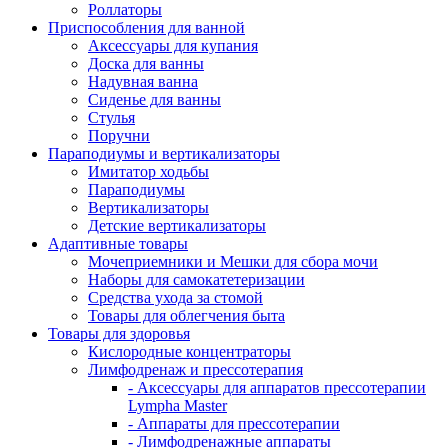
Роллаторы
Приспособления для ванной
Аксессуары для купания
Доска для ванны
Надувная ванна
Сиденье для ванны
Стулья
Поручни
Параподиумы и вертикализаторы
Имитатор ходьбы
Параподиумы
Вертикализаторы
Детские вертикализаторы
Адаптивные товары
Мочеприемники и Мешки для сбора мочи
Наборы для самокатетеризации
Средства ухода за стомой
Товары для облегчения быта
Товары для здоровья
Кислородные концентраторы
Лимфодренаж и прессотерапия
- Аксессуары для аппаратов прессотерапии
Lympha Master
- Аппараты для прессотерапии
- Лимфодренажные аппараты