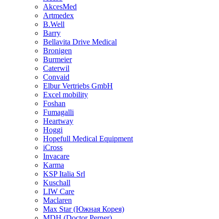
AkcesMed
Artmedex
B.Well
Barry
Bellavita Drive Medical
Bronigen
Burmeier
Caterwil
Convaid
Elbur Vertriebs GmbH
Excel mobility
Foshan
Fumagalli
Heartway
Hoggi
Hopefull Medical Equipment
iCross
Invacare
Karma
KSP Italia Srl
Kuschall
LIW Care
Maclaren
Max Star (Южная Корея)
MDH (Doctor Perner)