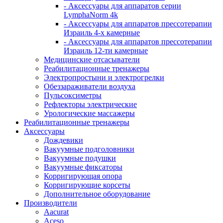
- Аксессуары для аппаратов серии
LymphaNorm 4k
- Аксессуары для аппаратов прессотерапии
Израиль 4-х камерные
- Аксессуары для аппаратов прессотерапии
Израиль 12-ти камерные
Медицинские отсасыватели
Реабилитационные тренажеры
Электропростыни и электрогрелки
Обеззараживатели воздуха
Пульсоксиметры
Рефлекторы электрические
Урологические массажеры
Реабилитационные тренажеры
Аксессуары
Дождевики
Вакуумные подголовники
Вакуумные подушки
Вакуумные фиксаторы
Корригирующая опора
Корригирующие корсеты
Дополнительное оборудование
Производители
Aacurat
Aceso