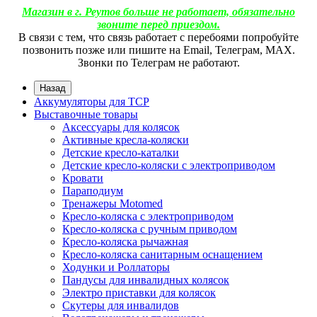
Магазин в г. Реутов больше не работает, обязательно
звоните перед приездом.
В связи с тем, что связь работает с перебоями попробуйте
позвонить позже или пишите на Email, Телеграм, МАХ.
Звонки по Телеграм не работают.
Назад
Аккумуляторы для ТСР
Выставочные товары
Аксессуары для колясок
Активные кресла-коляски
Детские кресло-каталки
Детские кресло-коляски с электроприводом
Кровати
Параподиум
Тренажеры Motomed
Кресло-коляска с электроприводом
Кресло-коляска с ручным приводом
Кресло-коляска рычажная
Кресло-коляска санитарным оснащением
Ходунки и Роллаторы
Пандусы для инвалидных колясок
Электро приставки для колясок
Скутеры для инвалидов