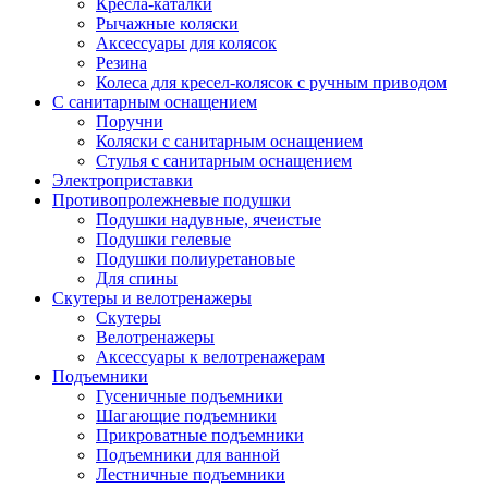
Кресла-каталки
Рычажные коляски
Аксессуары для колясок
Резина
Колеса для кресел-колясок с ручным приводом
С санитарным оснащением
Поручни
Коляски с санитарным оснащением
Стулья с санитарным оснащением
Электроприставки
Противопролежневые подушки
Подушки надувные, ячеистые
Подушки гелевые
Подушки полиуретановые
Для спины
Скутеры и велотренажеры
Скутеры
Велотренажеры
Аксессуары к велотренажерам
Подъемники
Гусеничные подъемники
Шагающие подъемники
Прикроватные подъемники
Подъемники для ванной
Лестничные подъемники