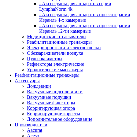
- Аксессуары для аппаратов серии
LymphaNorm 4k
- Аксессуары для аппаратов прессотерапии
Израиль 4-х камерные
- Аксессуары для аппаратов прессотерапии
Израиль 12-ти камерные
Медицинские отсасыватели
Реабилитационные тренажеры
Электропростыни и электрогрелки
Обеззараживатели воздуха
Пульсоксиметры
Рефлекторы электрические
Урологические массажеры
Реабилитационные тренажеры
Аксессуары
Дождевики
Вакуумные подголовники
Вакуумные подушки
Вакуумные фиксаторы
Корригирующая опора
Корригирующие корсеты
Дополнительное оборудование
Производители
Aacurat
Aceso