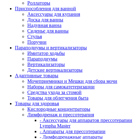
Роллаторы
Приспособления для ванной
Аксессуары для купания
Доска для ванны
Надувная ванна
Сиденье для ванны
Стулья
Поручни
Параподиумы и вертикализаторы
Имитатор ходьбы
Параподиумы
Вертикализаторы
Детские вертикализаторы
Адаптивные товары
Мочеприемники и Мешки для сбора мочи
Наборы для самокатетеризации
Средства ухода за стомой
Товары для облегчения быта
Товары для здоровья
Кислородные концентраторы
Лимфодренаж и прессотерапия
- Аксессуары для аппаратов прессотерапии
Lympha Master
- Аппараты для прессотерапии
- Лимфодренажные аппараты