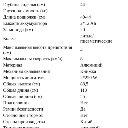
Глубина сиденья (см)
44
Грузоподъемность (кг)
Длина подножек (см)
40-44
Емкость аккумулятора
2*12 Ah
Запас хода (км)
20
литые/
Колеса
пневматические
Максимальная высота препятствия
4
(см)
Максимальная скорость (км/ч)
8
Материал
Алюминий
Механизм складывания
Книжка
Мощность двигателя
2*250 W
Общая высота (см)
88,5
Общая длина (см)
113
Общая ширина (см)
55
Подголовник
Нет
Ремни безопасности
Да
Стояночный тормоз
Нет
Страна производства
Китай
Тип аккумулятора
литиевый