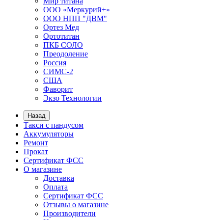
Мир титана
ООО «Меркурий+»
ООО НПП "ДВМ"
Ортез Мед
Ортотитан
ПКБ СОЛО
Преодоление
Россия
СИМС-2
США
Фаворит
Экзо Технологии
Назад
Такси с пандусом
Аккумуляторы
Ремонт
Прокат
Сертификат ФСС
О магазине
Доставка
Оплата
Сертификат ФСС
Отзывы о магазине
Производители