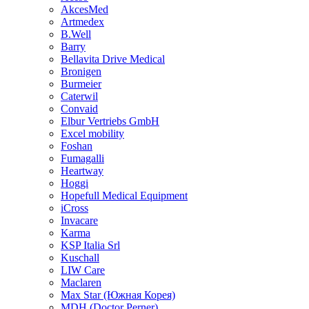
AkcesMed
Artmedex
B.Well
Barry
Bellavita Drive Medical
Bronigen
Burmeier
Caterwil
Convaid
Elbur Vertriebs GmbH
Excel mobility
Foshan
Fumagalli
Heartway
Hoggi
Hopefull Medical Equipment
iCross
Invacare
Karma
KSP Italia Srl
Kuschall
LIW Care
Maclaren
Max Star (Южная Корея)
MDH (Doctor Perner)