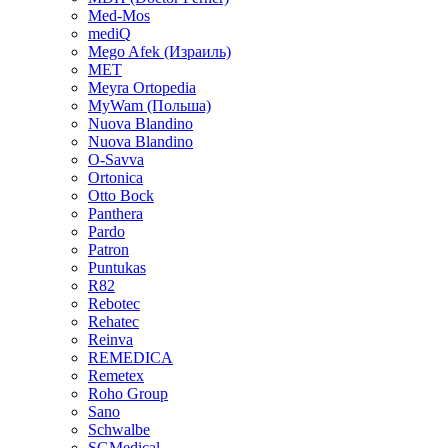
Med-Mos
mediQ
Mego Afek (Израиль)
MET
Meyra Ortopedia
MyWam (Польша)
Nuova Blandino
Nuova Blandino
O-Savva
Ortonica
Otto Bock
Panthera
Pardo
Patron
Puntukas
R82
Rebotec
Rehatec
Reinva
REMEDICA
Remetex
Roho Group
Sano
Schwalbe
SGMedical