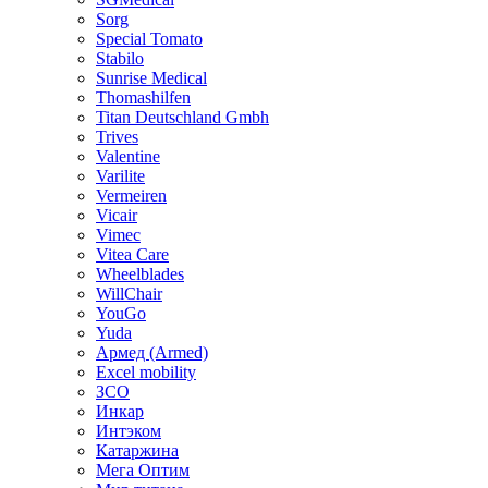
Sorg
Special Tomato
Stabilo
Sunrise Medical
Thomashilfen
Titan Deutschland Gmbh
Trives
Valentine
Varilite
Vermeiren
Vicair
Vimec
Vitea Care
Wheelblades
WillChair
YouGo
Yuda
Армед (Armed)
Еxcel mobility
ЗСО
Инкар
Интэком
Катаржина
Мега Оптим