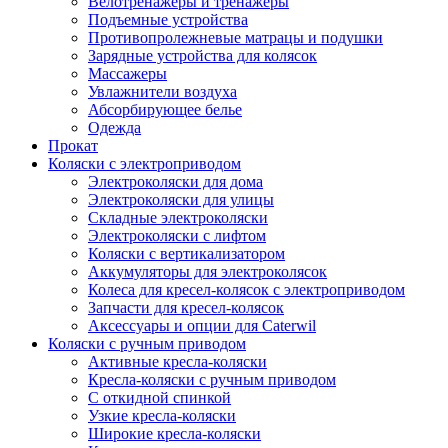
Велотренажеры и тренажеры
Подъемные устройства
Противопролежневые матрацы и подушки
Зарядные устройства для колясок
Массажеры
Увлажнители воздуха
Абсорбирующее белье
Одежда
Прокат
Коляски с электроприводом
Электроколяски для дома
Электроколяски для улицы
Складные электроколяски
Электроколяски с лифтом
Коляски с вертикализатором
Аккумуляторы для электроколясок
Колеса для кресел-колясок с электроприводом
Запчасти для кресел-колясок
Аксессуары и опции для Caterwil
Коляски с ручным приводом
Активные кресла-коляски
Кресла-коляски с ручным приводом
С откидной спинкой
Узкие кресла-коляски
Широкие кресла-коляски