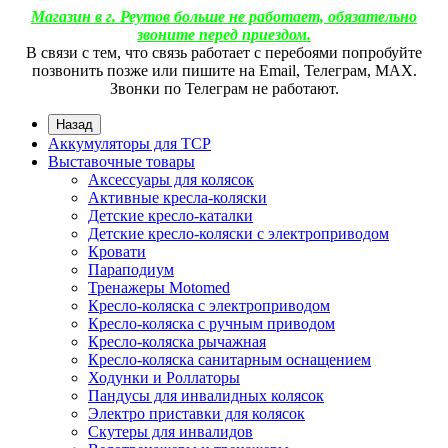
Магазин в г. Реутов больше не работает, обязательно
звоните перед приездом.
В связи с тем, что связь работает с перебоями попробуйте
позвонить позже или пишите на Email, Телеграм, МАХ.
Звонки по Телеграм не работают.
Назад
Аккумуляторы для ТСР
Выставочные товары
Аксессуары для колясок
Активные кресла-коляски
Детские кресло-каталки
Детские кресло-коляски с электроприводом
Кровати
Параподиум
Тренажеры Motomed
Кресло-коляска с электроприводом
Кресло-коляска с ручным приводом
Кресло-коляска рычажная
Кресло-коляска санитарным оснащением
Ходунки и Роллаторы
Пандусы для инвалидных колясок
Электро приставки для колясок
Скутеры для инвалидов