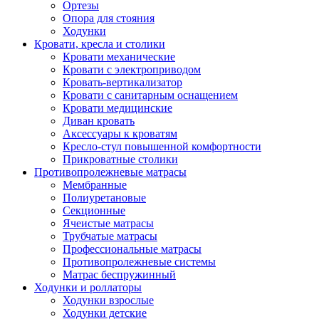
Ортезы
Опора для стояния
Ходунки
Кровати, кресла и столики
Кровати механические
Кровати с электроприводом
Кровать-вертикализатор
Кровати с санитарным оснащением
Кровати медицинские
Диван кровать
Аксессуары к кроватям
Кресло-стул повышенной комфортности
Прикроватные столики
Противопролежневые матрасы
Мембранные
Полиуретановые
Секционные
Ячеистые матрасы
Трубчатые матрасы
Профессиональные матрасы
Противопролежневые системы
Матрас беспружинный
Ходунки и роллаторы
Ходунки взрослые
Ходунки детские