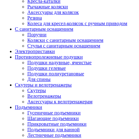
Кресла-каталки
Рычажные коляски
Аксессуары для колясок
Резина
Колеса для кресел-колясок с ручным приводом
С санитарным оснащением
Поручни
Коляски с санитарным оснащением
Стулья с санитарным оснащением
Электроприставки
Противопролежневые подушки
Подушки надувные, ячеистые
Подушки гелевые
Подушки полиуретановые
Для спины
Скутеры и велотренажеры
Скутеры
Велотренажеры
Аксессуары к велотренажерам
Подъемники
Гусеничные подъемники
Шагающие подъемники
Прикроватные подъемники
Подъемники для ванной
Лестничные подъемники