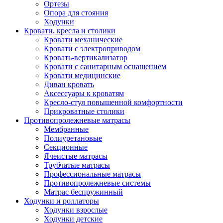
Ортезы
Опора для стояния
Ходунки
Кровати, кресла и столики
Кровати механические
Кровати с электроприводом
Кровать-вертикализатор
Кровати с санитарным оснащением
Кровати медицинские
Диван кровать
Аксессуары к кроватям
Кресло-стул повышенной комфортности
Прикроватные столики
Противопролежневые матрасы
Мембранные
Полиуретановые
Секционные
Ячеистые матрасы
Трубчатые матрасы
Профессиональные матрасы
Противопролежневые системы
Матрас беспружинный
Ходунки и роллаторы
Ходунки взрослые
Ходунки детские