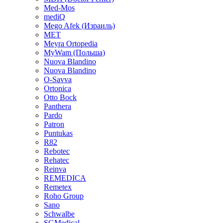
Med-Mos
mediQ
Mego Afek (Израиль)
MET
Meyra Ortopedia
MyWam (Польша)
Nuova Blandino
Nuova Blandino
O-Savva
Ortonica
Otto Bock
Panthera
Pardo
Patron
Puntukas
R82
Rebotec
Rehatec
Reinva
REMEDICA
Remetex
Roho Group
Sano
Schwalbe
SGMedical