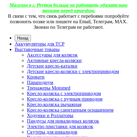
Магазин в г. Реутов больше не работает, обязательно
звоните перед приездом.
В связи с тем, что связь работает с перебоями попробуйте
позвонить позже или пишите на Email, Телеграм, МАХ.
Звонки по Телеграм не работают.
Назад
Аккумуляторы для ТСР
Выставочные товары
Аксессуары для колясок
Активные кресла-коляски
Детские кресло-каталки
Детские кресло-коляски с электроприводом
Кровати
Параподиум
Тренажеры Motomed
Кресло-коляска с электроприводом
Кресло-коляска с ручным приводом
Кресло-коляска рычажная
Кресло-коляска санитарным оснащением
Ходунки и Роллаторы
Пандусы для инвалидных колясок
Электро приставки для колясок
Скутеры для инвалидов