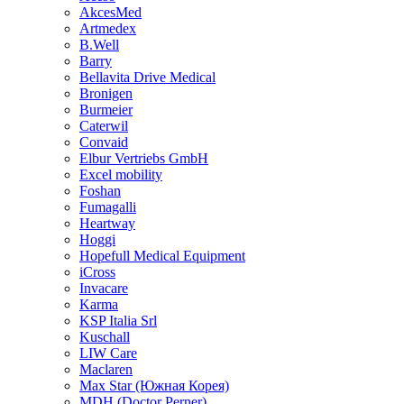
AkcesMed
Artmedex
B.Well
Barry
Bellavita Drive Medical
Bronigen
Burmeier
Caterwil
Convaid
Elbur Vertriebs GmbH
Excel mobility
Foshan
Fumagalli
Heartway
Hoggi
Hopefull Medical Equipment
iCross
Invacare
Karma
KSP Italia Srl
Kuschall
LIW Care
Maclaren
Max Star (Южная Корея)
MDH (Doctor Perner)