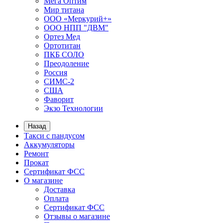
Мега Оптим
Мир титана
ООО «Меркурий+»
ООО НПП "ДВМ"
Ортез Мед
Ортотитан
ПКБ СОЛО
Преодоление
Россия
СИМС-2
США
Фаворит
Экзо Технологии
Назад
Такси с пандусом
Аккумуляторы
Ремонт
Прокат
Сертификат ФСС
О магазине
Доставка
Оплата
Сертификат ФСС
Отзывы о магазине