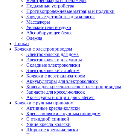
Велотренажеры и тренажеры
Подъемные устройства
Противопролежневые матрацы и подушки
Зарядные устройства для колясок
Массажеры
Увлажнители воздуха
Абсорбирующее белье
Одежда
Прокат
Коляски с электроприводом
Электроколяски для дома
Электроколяски для улицы
Складные электроколяски
Электроколяски с лифтом
Коляски с вертикализатором
Аккумуляторы для электроколясок
Колеса для кресел-колясок с электроприводом
Запчасти для кресел-колясок
Аксессуары и опции для Caterwil
Коляски с ручным приводом
Активные кресла-коляски
Кресла-коляски с ручным приводом
С откидной спинкой
Узкие кресла-коляски
Широкие кресла-коляски