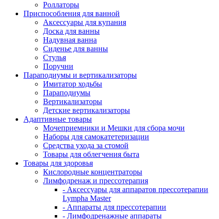
Роллаторы
Приспособления для ванной
Аксессуары для купания
Доска для ванны
Надувная ванна
Сиденье для ванны
Стулья
Поручни
Параподиумы и вертикализаторы
Имитатор ходьбы
Параподиумы
Вертикализаторы
Детские вертикализаторы
Адаптивные товары
Мочеприемники и Мешки для сбора мочи
Наборы для самокатетеризации
Средства ухода за стомой
Товары для облегчения быта
Товары для здоровья
Кислородные концентраторы
Лимфодренаж и прессотерапия
- Аксессуары для аппаратов прессотерапии
Lympha Master
- Аппараты для прессотерапии
- Лимфодренажные аппараты