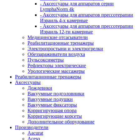
- Аксессуары для аппаратов серии
LymphaNorm 4k
- Аксессуары для аппаратов прессотерапии
Израиль 4-х камерные
- Аксессуары для аппаратов прессотерапии
Израиль 12-ти камерные
Медицинские отсасыватели
Реабилитационные тренажеры
Электропростыни и электрогрелки
Обеззараживатели воздуха
Пульсоксиметры
Рефлекторы электрические
Урологические массажеры
Реабилитационные тренажеры
Аксессуары
Дождевики
Вакуумные подголовники
Вакуумные подушки
Вакуумные фиксаторы
Корригирующая опора
Корригирующие корсеты
Дополнительное оборудование
Производители
Aacurat
Aceso