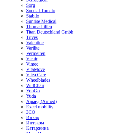
Sorg
Special Tomato
Stabilo
Sunrise Medical
Thomashilfen
Titan Deutschland Gmbh
Trives
Valentine
Varilite
Vermeiren
Vicair
Vimec
VitaMove
Vitea Care
Wheelblades
WillChair
YouGo
Yuda
Армед (Armed)
Еxcel mobility
ЗСО
Инкар
Интэком
Катаржина