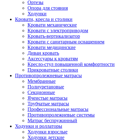
Ортезы
Опора для стояния
Ходунки
Кровати, кресла и столики
Кровати механические
Кровати с электроприводом
Кровать-вертикализатор
Кровати с санитарным оснащением
Кровати медицинские
Диван кровать
Аксессуары к кроватям
Кресло-стул повышенной комфортности
Прикроватные столики
Противопролежневые матрасы
Мембранные
Полиуретановые
Секционные
Ячеистые матрасы
Трубчатые матрасы
Профессиональные матрасы
Противопролежневые системы
Матрас беспружинный
Ходунки и роллаторы
Ходунки взрослые
Ходунки детские