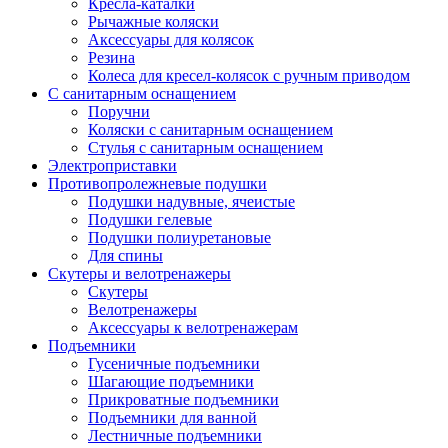
Кресла-каталки
Рычажные коляски
Аксессуары для колясок
Резина
Колеса для кресел-колясок с ручным приводом
С санитарным оснащением
Поручни
Коляски с санитарным оснащением
Стулья с санитарным оснащением
Электроприставки
Противопролежневые подушки
Подушки надувные, ячеистые
Подушки гелевые
Подушки полиуретановые
Для спины
Скутеры и велотренажеры
Скутеры
Велотренажеры
Аксессуары к велотренажерам
Подъемники
Гусеничные подъемники
Шагающие подъемники
Прикроватные подъемники
Подъемники для ванной
Лестничные подъемники