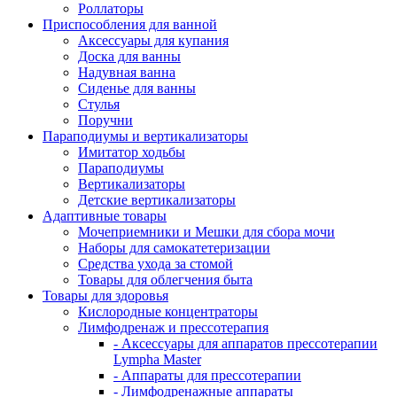
Роллаторы
Приспособления для ванной
Аксессуары для купания
Доска для ванны
Надувная ванна
Сиденье для ванны
Стулья
Поручни
Параподиумы и вертикализаторы
Имитатор ходьбы
Параподиумы
Вертикализаторы
Детские вертикализаторы
Адаптивные товары
Мочеприемники и Мешки для сбора мочи
Наборы для самокатетеризации
Средства ухода за стомой
Товары для облегчения быта
Товары для здоровья
Кислородные концентраторы
Лимфодренаж и прессотерапия
- Аксессуары для аппаратов прессотерапии
Lympha Master
- Аппараты для прессотерапии
- Лимфодренажные аппараты