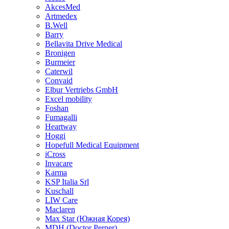
AkcesMed
Artmedex
B.Well
Barry
Bellavita Drive Medical
Bronigen
Burmeier
Caterwil
Convaid
Elbur Vertriebs GmbH
Excel mobility
Foshan
Fumagalli
Heartway
Hoggi
Hopefull Medical Equipment
iCross
Invacare
Karma
KSP Italia Srl
Kuschall
LIW Care
Maclaren
Max Star (Южная Корея)
MDH (Doctor Perner)