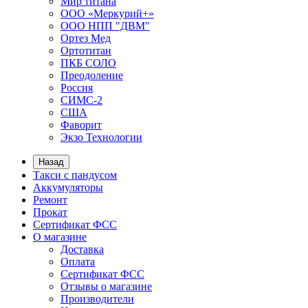
Мир титана
ООО «Меркурий+»
ООО НПП "ДВМ"
Ортез Мед
Ортотитан
ПКБ СОЛО
Преодоление
Россия
СИМС-2
США
Фаворит
Экзо Технологии
Назад
Такси с пандусом
Аккумуляторы
Ремонт
Прокат
Сертификат ФСС
О магазине
Доставка
Оплата
Сертификат ФСС
Отзывы о магазине
Производители