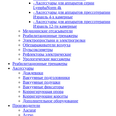
- Аксессуары для аппаратов серии
LymphaNorm 4k
- Аксессуары для аппаратов прессотерапии
Израиль 4-х камерные
- Аксессуары для аппаратов прессотерапии
Израиль 12-ти камерные
Медицинские отсасыватели
Реабилитационные тренажеры
Электропростыни и электрогрелки
Обеззараживатели воздуха
Пульсоксиметры
Рефлекторы электрические
Урологические массажеры
Реабилитационные тренажеры
Аксессуары
Дождевики
Вакуумные подголовники
Вакуумные подушки
Вакуумные фиксаторы
Корригирующая опора
Корригирующие корсеты
Дополнительное оборудование
Производители
Aacurat
Aceso