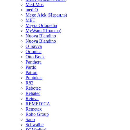
Med-Mos
mediQ
Mego Afek (Израиль)
MET
Meyra Ortopedia
MyWam (Польша)
Nuova Blandino
Nuova Blandino
O-Savva
Ortonica
Otto Bock
Panthera
Pardo
Patron
Puntukas
R82
Rebotec
Rehatec
Reinva
REMEDICA
Remetex
Roho Group
Sano
Schwalbe
SGMedical