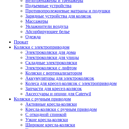
Велотренажеры и тренажеры
Подъемные устройства
Противопролежневые матрацы и подушки
Зарядные устройства для колясок
Массажеры
Увлажнители воздуха
Абсорбирующее белье
Одежда
Прокат
Коляски с электроприводом
Электроколяски для дома
Электроколяски для улицы
Складные электроколяски
Электроколяски с лифтом
Коляски с вертикализатором
Аккумуляторы для электроколясок
Колеса для кресел-колясок с электроприводом
Запчасти для кресел-колясок
Аксессуары и опции для Caterwil
Коляски с ручным приводом
Активные кресла-коляски
Кресла-коляски с ручным приводом
С откидной спинкой
Узкие кресла-коляски
Широкие кресла-коляски