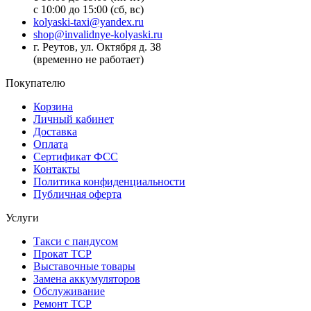
с 10:00 до 15:00 (сб, вс)
kolyaski-taxi@yandex.ru
shop@invalidnye-kolyaski.ru
г. Реутов, ул. Октября д. 38
(временно не работает)
Покупателю
Корзина
Личный кабинет
Доставка
Оплата
Сертификат ФСС
Контакты
Политика конфиденциальности
Публичная оферта
Услуги
Такси с пандусом
Прокат ТСР
Выставочные товары
Замена аккумуляторов
Обслуживание
Ремонт ТСР