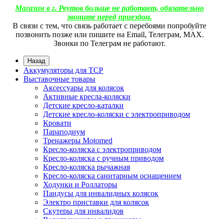
Магазин в г. Реутов больше не работает, обязательно
звоните перед приездом.
В связи с тем, что связь работает с перебоями попробуйте
позвонить позже или пишите на Email, Телеграм, МАХ.
Звонки по Телеграм не работают.
Назад
Аккумуляторы для ТСР
Выставочные товары
Аксессуары для колясок
Активные кресла-коляски
Детские кресло-каталки
Детские кресло-коляски с электроприводом
Кровати
Параподиум
Тренажеры Motomed
Кресло-коляска с электроприводом
Кресло-коляска с ручным приводом
Кресло-коляска рычажная
Кресло-коляска санитарным оснащением
Ходунки и Роллаторы
Пандусы для инвалидных колясок
Электро приставки для колясок
Скутеры для инвалидов