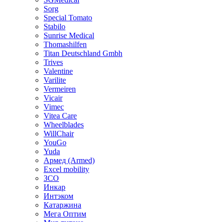
Sorg
Special Tomato
Stabilo
Sunrise Medical
Thomashilfen
Titan Deutschland Gmbh
Trives
Valentine
Varilite
Vermeiren
Vicair
Vimec
Vitea Care
Wheelblades
WillChair
YouGo
Yuda
Армед (Armed)
Еxcel mobility
ЗСО
Инкар
Интэком
Катаржина
Мега Оптим