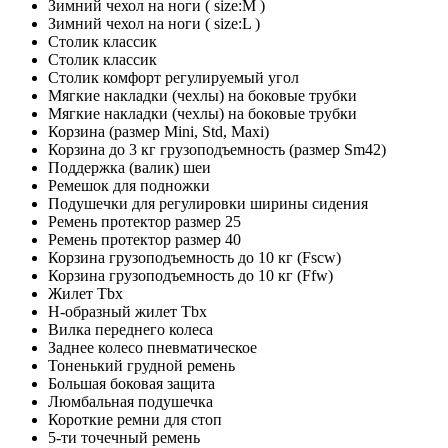
Зимний чехол на ноги ( size:M )
Зимний чехол на ноги ( size:L )
Столик классик
Столик классик
Столик комфорт регулируемый угол
Мягкие накладки (чехлы) на боковые трубки
Мягкие накладки (чехлы) на боковые трубки
Корзина (размер Mini, Std, Maxi)
Корзина до 3 кг грузоподъемность (размер Sm42)
Поддержка (валик) шеи
Ремешок для подножки
Подушечки для регулировки ширины сидения
Ремень протектор размер 25
Ремень протектор размер 40
Корзина грузоподъемность до 10 кг (Fscw)
Корзина грузоподъемность до 10 кг (Ffw)
Жилет Tbx
Н-образный жилет Tbx
Вилка переднего колеса
Заднее колесо пневматическое
Тоненький грудной ремень
Большая боковая защита
Люмбальная подушечка
Короткие ремни для стоп
5-ти точечный ремень