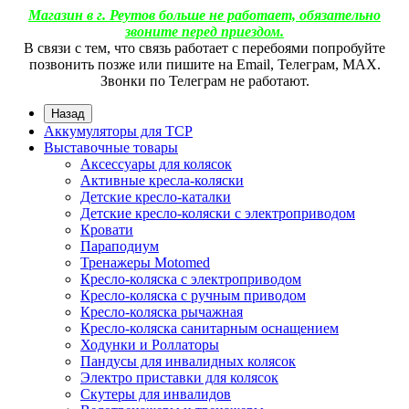
Магазин в г. Реутов больше не работает, обязательно
звоните перед приездом.
В связи с тем, что связь работает с перебоями попробуйте
позвонить позже или пишите на Email, Телеграм, МАХ.
Звонки по Телеграм не работают.
Назад
Аккумуляторы для ТСР
Выставочные товары
Аксессуары для колясок
Активные кресла-коляски
Детские кресло-каталки
Детские кресло-коляски с электроприводом
Кровати
Параподиум
Тренажеры Motomed
Кресло-коляска с электроприводом
Кресло-коляска с ручным приводом
Кресло-коляска рычажная
Кресло-коляска санитарным оснащением
Ходунки и Роллаторы
Пандусы для инвалидных колясок
Электро приставки для колясок
Скутеры для инвалидов