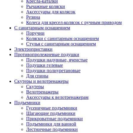
Кресла-каталки
Рычажные коляски
Аксессуары для колясок
Резина
Колеса для кресел-колясок с ручным приводом
С санитарным оснащением
Поручни
Коляски с санитарным оснащением
Стулья с санитарным оснащением
Электроприставки
Противопролежневые подушки
Подушки надувные, ячеистые
Подушки гелевые
Подушки полиуретановые
Для спины
Скутеры и велотренажеры
Скутеры
Велотренажеры
Аксессуары к велотренажерам
Подъемники
Гусеничные подъемники
Шагающие подъемники
Прикроватные подъемники
Подъемники для ванной
Лестничные подъемники