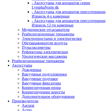
- Аксессуары для аппаратов серии
LymphaNorm 4k
- Аксессуары для аппаратов прессотерапии
Израиль 4-х камерные
- Аксессуары для аппаратов прессотерапии
Израиль 12-ти камерные
Медицинские отсасыватели
Реабилитационные тренажеры
Электропростыни и электрогрелки
Обеззараживатели воздуха
Пульсоксиметры
Рефлекторы электрические
Урологические массажеры
Реабилитационные тренажеры
Аксессуары
Дождевики
Вакуумные подголовники
Вакуумные подушки
Вакуумные фиксаторы
Корригирующая опора
Корригирующие корсеты
Дополнительное оборудование
Производители
Aacurat
Aceso