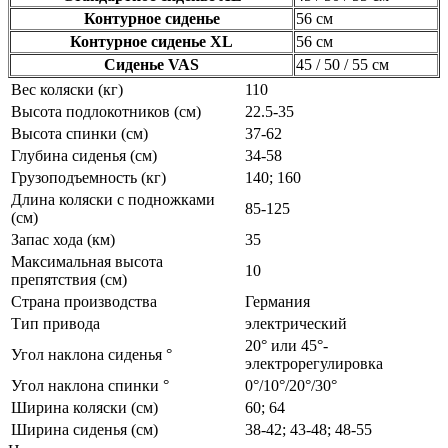
Контурное сиденье
56 см
Контурное сиденье XL
56 см
Сиденье VAS
45 / 50 / 55 см
Вес коляски (кг)
110
Высота подлокотников (см)
22.5-35
Высота спинки (см)
37-62
Глубина сиденья (см)
34-58
Грузоподъемность (кг)
140; 160
Длина коляски с подножками
85-125
(см)
Запас хода (км)
35
Максимальная высота
10
препятствия (см)
Страна производства
Германия
Тип привода
электрический
20° или 45°-
Угол наклона сиденья °
электрорегулировка
Угол наклона спинки °
0°/10°/20°/30°
Ширина коляски (см)
60; 64
Ширина сиденья (см)
38-42; 43-48; 48-55