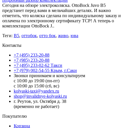
подробный разбор комплектации
Сегодня на обзоре электроколяска. OttoBock Juvo B5
предстанет перед вами в мельчайших деталях. И важно
отметить, что коляска сделана по индивидуальному заказу и
оплачена по электронному сертификату ТСР! А теперь о
комплектации OttoBock J..
Теги:
В5
,
оттобок
,
отто бок
,
живо
,
юва
Контакты
+7 (495) 233-20-88
+7 (985) 233-20-88
+7 (495) 233-02-62 Такси
+7 (979) 002-54-55 Крым, г.Саки
Звонки принимаем и консультируем
с 10:00 до 19:00 (пн-пт)
с 10:00 до 15:00 (сб, вс)
kolyaski-taxi@yandex.ru
shop@invalidnye-kolyaski.ru
г. Реутов, ул. Октября д. 38
(временно не работает)
Покупателю
Корзина