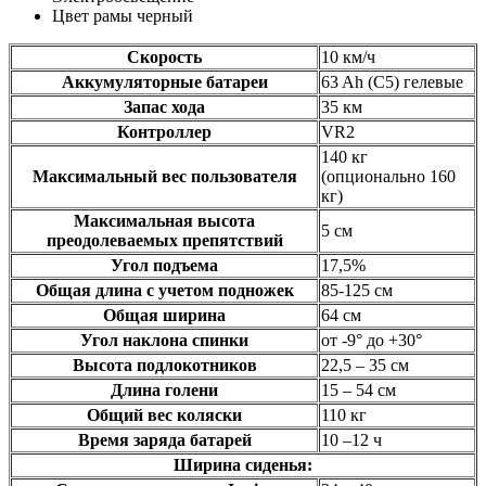
Цвет рамы черный
Скорость
10 км/ч
Аккумуляторные батареи
63 Ah (C5) гелевые
Запас хода
35 км
Контроллер
VR2
140 кг
Максимальный вес пользователя
(опционально 160
кг)
Максимальная высота
5 см
преодолеваемых препятствий
Угол подъема
17,5%
Общая длина с учетом подножек
85-125 см
Общая ширина
64 см
Угол наклона спинки
от -9° дo +30°
Высота подлокотников
22,5 – 35 см
Длина голени
15 – 54 см
Общий вес коляски
110 кг
Время заряда батарей
10 –12 ч
Ширина сиденья: