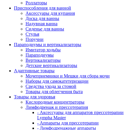
Роллаторы
Приспособления для ванной
Аксессуары для купания
Доска для ванны
Надувная ванна
Сиденье для ванны
Стулья
Поручни
Параподиумы и вертикализаторы
Имитатор ходьбы
Параподиумы
Вертикализаторы
Детские вертикализаторы
Адаптивные товары
Мочеприемники и Мешки для сбора мочи
Наборы для самокатетеризации
Средства ухода за стомой
Товары для облегчения быта
Товары для здоровья
Кислородные концентраторы
Лимфодренаж и прессотерапия
- Аксессуары для аппаратов прессотерапии
Lympha Master
- Аппараты для прессотерапии
- Лимфодренажные аппараты