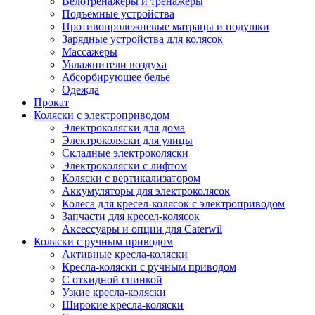
Велотренажеры и тренажеры
Подъемные устройства
Противопролежневые матрацы и подушки
Зарядные устройства для колясок
Массажеры
Увлажнители воздуха
Абсорбирующее белье
Одежда
Прокат
Коляски с электроприводом
Электроколяски для дома
Электроколяски для улицы
Складные электроколяски
Электроколяски с лифтом
Коляски с вертикализатором
Аккумуляторы для электроколясок
Колеса для кресел-колясок с электроприводом
Запчасти для кресел-колясок
Аксессуары и опции для Caterwil
Коляски с ручным приводом
Активные кресла-коляски
Кресла-коляски с ручным приводом
С откидной спинкой
Узкие кресла-коляски
Широкие кресла-коляски