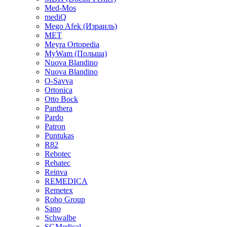
Med-Mos
mediQ
Mego Afek (Израиль)
MET
Meyra Ortopedia
MyWam (Польша)
Nuova Blandino
Nuova Blandino
O-Savva
Ortonica
Otto Bock
Panthera
Pardo
Patron
Puntukas
R82
Rebotec
Rehatec
Reinva
REMEDICA
Remetex
Roho Group
Sano
Schwalbe
SGMedical