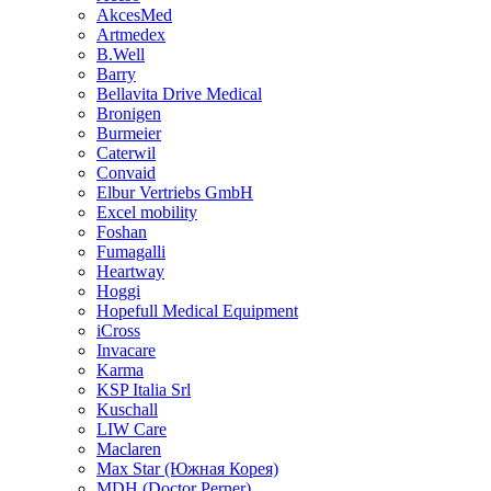
AkcesMed
Artmedex
B.Well
Barry
Bellavita Drive Medical
Bronigen
Burmeier
Caterwil
Convaid
Elbur Vertriebs GmbH
Excel mobility
Foshan
Fumagalli
Heartway
Hoggi
Hopefull Medical Equipment
iCross
Invacare
Karma
KSP Italia Srl
Kuschall
LIW Care
Maclaren
Max Star (Южная Корея)
MDH (Doctor Perner)