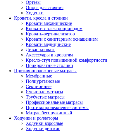
Ортезы
Опора для стояния
Ходунки
Кровати, кресла и столики
Кровати механические
Кровати с электроприводом
Кровать-вертикализатор
Кровати с санитарным оснащением
Кровати медицинские
Диван кровать
Аксессуары к кроватям
Кресло-стул повышенной комфортности
Прикроватные столики
Противопролежневые матрасы
Мембранные
Полиуретановые
Секционные
Ячеистые матрасы
Трубчатые матрасы
Профессиональные матрасы
Противопролежневые системы
Матрас беспружинный
Ходунки и роллаторы
Ходунки взрослые
Ходунки детские