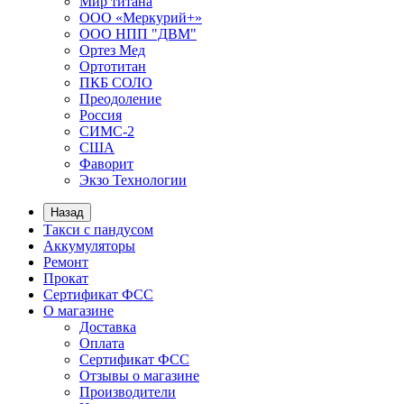
Мир титана
ООО «Меркурий+»
ООО НПП "ДВМ"
Ортез Мед
Ортотитан
ПКБ СОЛО
Преодоление
Россия
СИМС-2
США
Фаворит
Экзо Технологии
Назад
Такси с пандусом
Аккумуляторы
Ремонт
Прокат
Сертификат ФСС
О магазине
Доставка
Оплата
Сертификат ФСС
Отзывы о магазине
Производители