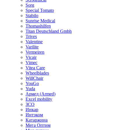
Sorg
Special Tomato
Stabilo
Sunrise Medical
Thomashilfen
Titan Deutschland Gmbh
Trives
Valentine
Varilite
Vermeiren
Vicair
Vimec
Vitea Care
Wheelblades
WillChair
YouGo
Yuda
Армед (Armed)
Еxcel mobility
ЗСО
Инкар
Интэком
Катаржина
Мега Оптим