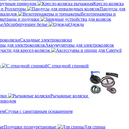
с ручным приводом
Кресло-коляска
 и Роллаторы
Пандусы для
нвалидов
Велотренажеры и
матрацы и подушки
Абсорбирующее белье
Одежда
Складные электроколяски
Аккумуляторы для электроколясок
части для кресел-колясок
м
С откидной спинкой
алки
Рычажные коляски
приводом
Стулья с санитарным оснащением
Подушки полиуретановые
Для спины