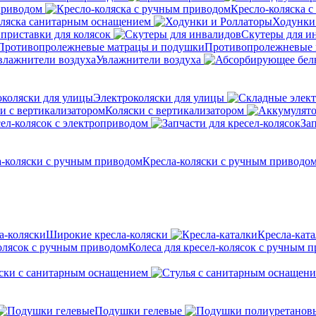
приводом
Кресло-коляска 
оляска санитарным оснащением
Ходунки
приставки для колясок
Скутеры для и
Противопролежневые 
Увлажнители воздуха
Электроколяски для улицы
Коляски с вертикализатором
сел-колясок с электроприводом
Зап
Кресла-коляски с ручным приводо
Широкие кресла-коляски
Кресла-кат
Колеса для кресел-колясок с ручным 
ски с санитарным оснащением
Подушки гелевые