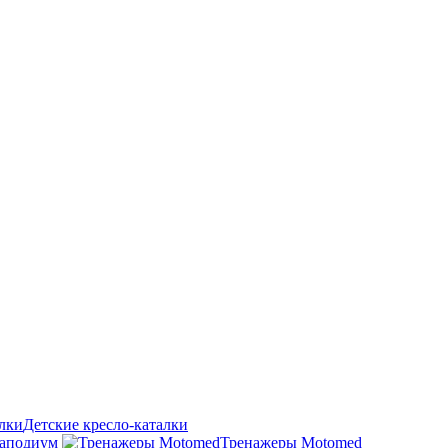
Детские кресло-каталки
аподиум
Тренажеры Motomed