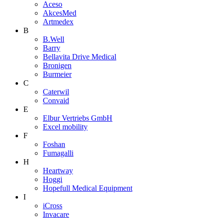
Aceso
AkcesMed
Artmedex
B
B.Well
Barry
Bellavita Drive Medical
Bronigen
Burmeier
C
Caterwil
Convaid
E
Elbur Vertriebs GmbH
Excel mobility
F
Foshan
Fumagalli
H
Heartway
Hoggi
Hopefull Medical Equipment
I
iCross
Invacare