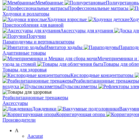
Мембранные
Полиуретанов
Профессиональные матрасы
Ходунки и роллаторы
Ходунки взрослые
Ход
Приспособления для ванной
Аксессуары для купания
Поручни
Параподиумы и вертикализаторы
Имитатор ходьбы
Парапод
Адаптивные товары
Мочеприемники и 
ухода за стомой
Товары для обле
Товары для здоровья
Кислородные концентраторы
Реабилитационные тренажеры
воздуха
Пульсоксиметры
Реабилитационные тренажеры
Аксессуары
Дождевики
Вакуумн
Корригирующая опора
Производители
A
Aacurat