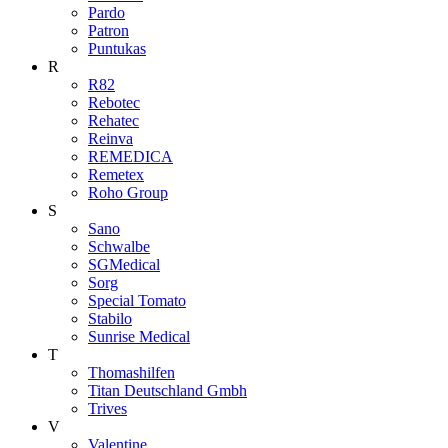
Pardo
Patron
Puntukas
R
R82
Rebotec
Rehatec
Reinva
REMEDICA
Remetex
Roho Group
S
Sano
Schwalbe
SGMedical
Sorg
Special Tomato
Stabilo
Sunrise Medical
T
Thomashilfen
Titan Deutschland Gmbh
Trives
V
Valentine