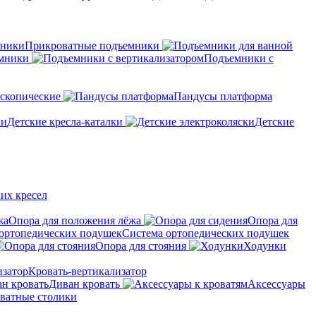
Прикроватные подъемники
мники
Подъемники с
скопические
Пандусы платформа
Детские кресла-каталки
Детские
их кресел
Опора для положения лёжа
Опора для
Система ортопедических подушек
Опора для стояния
Ходунки
Кровать-вертикализатор
Диван кровать
Аксессуары
ватные столики