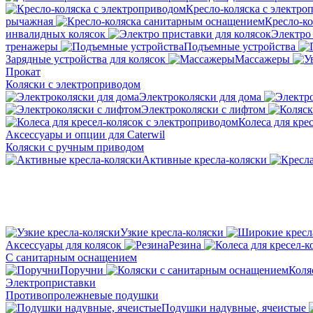
Кресло-коляска с электро
рычажная
Кресло-к
инвалидных колясок
Электро 
тренажеры
Подъемные устройства
Зарядные устройства для колясок
Массажеры
Прокат
Коляски с электроприводом
Электроколяски для дома
Электроколяски с лифтом
Колеса для кре
Аксессуары и опции для Caterwil
Коляски с ручным приводом
Активные кресла-коляски
Узкие кресла-коляски
Аксессуары для колясок
Резина
С санитарным оснащением
Поручни
Коля
Электроприставки
Противопролежневые подушки
Подушки надувные, ячеистые