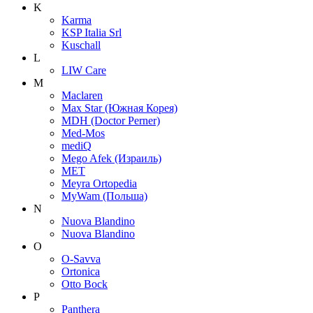
K
Karma
KSP Italia Srl
Kuschall
L
LIW Care
M
Maclaren
Max Star (Южная Корея)
MDH (Doctor Perner)
Med-Mos
mediQ
Mego Afek (Израиль)
MET
Meyra Ortopedia
MyWam (Польша)
N
Nuova Blandino
Nuova Blandino
O
O-Savva
Ortonica
Otto Bock
P
Panthera