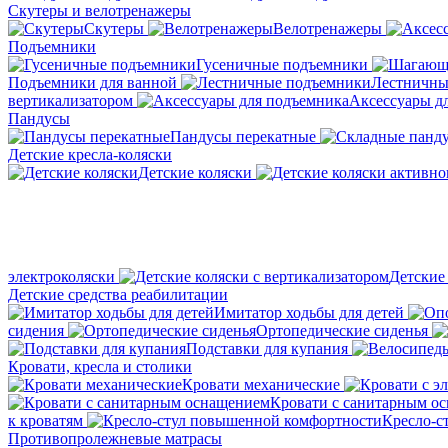
Скутеры и велотренажеры
Скутеры
Велотренажеры
Подъемники
Гусеничные подъемники
Подъемники для ванной
Лестничны
вертикализатором
Аксессуары д
Пандусы
Пандусы перекатные
Детские кресла-коляски
Детские коляски
электроколяски
Детские
Детские средства реабилитации
Имитатор ходьбы для детей
сидения
Ортопедические сиденья
Подставки для купания
Кровати, кресла и столики
Кровати механические
Кровати с санитарным о
к кроватям
Кресло-с
Противопролежневые матрасы