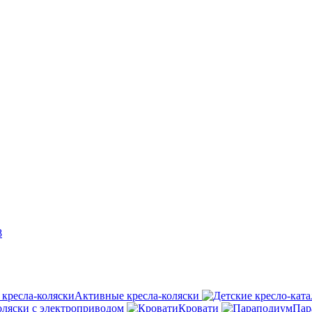
8
Активные кресла-коляски
оляски с электроприводом
Кровати
Пар