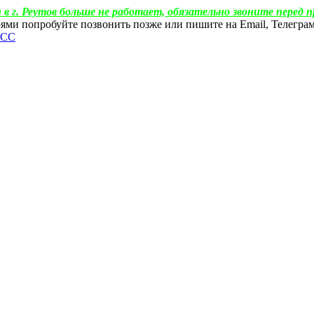
 в г. Реутов больше не работает, обязательно звоните перед п
ебоями попробуйте позвонить позже или пишите на Email, Телегр
ФСС