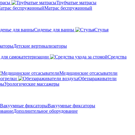
трасы
Трубчатые матрасы
Матрас беспружинный
Сиденье для ванны
Стулья
Детские вертикализаторы
 для самокатетеризации
Средства
Медицинские отсасыватели
рогрелки
Обеззараживатели
Урологические массажеры
Вакуумные фиксаторы
Дополнительное оборудование