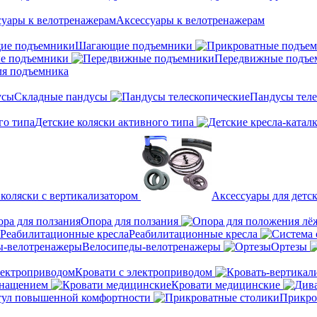
Аксессуары к велотренажерам
Шагающие подъемники
е подъемники
Передвижные подъе
ля подъемника
Складные пандусы
Пандусы теле
Детские коляски активного типа
 коляски с вертикализатором
Аксессуары для детск
Опора для ползания
Реабилитационные кресла
Велосипеды-велотренажеры
Ортезы
Кровати с электроприводом
снащением
Кровати медицинские
тул повышенной комфортности
Прикро