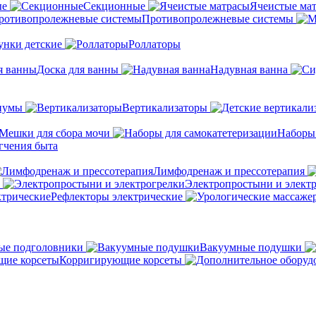
ые
Секционные
Ячеистые ма
Противопролежневые системы
унки детские
Роллаторы
Доска для ванны
Надувная ванна
иумы
Вертикализаторы
Мешки для сбора мочи
Наборы
гчения быта
Лимфодренаж и прессотерапия
Электропростыни и элект
Рефлекторы электрические
ые подголовники
Вакуумные подушки
Корригирующие корсеты