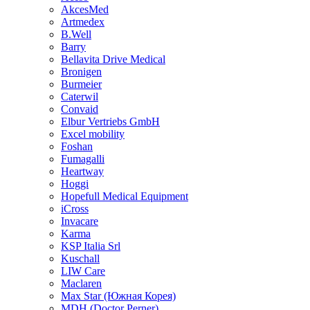
AkcesMed
Artmedex
B.Well
Barry
Bellavita Drive Medical
Bronigen
Burmeier
Caterwil
Convaid
Elbur Vertriebs GmbH
Excel mobility
Foshan
Fumagalli
Heartway
Hoggi
Hopefull Medical Equipment
iCross
Invacare
Karma
KSP Italia Srl
Kuschall
LIW Care
Maclaren
Max Star (Южная Корея)
MDH (Doctor Perner)