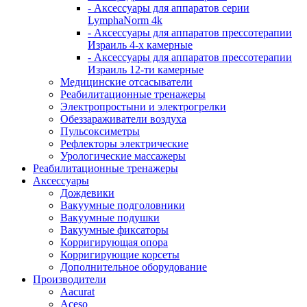
- Аксессуары для аппаратов серии
LymphaNorm 4k
- Аксессуары для аппаратов прессотерапии
Израиль 4-х камерные
- Аксессуары для аппаратов прессотерапии
Израиль 12-ти камерные
Медицинские отсасыватели
Реабилитационные тренажеры
Электропростыни и электрогрелки
Обеззараживатели воздуха
Пульсоксиметры
Рефлекторы электрические
Урологические массажеры
Реабилитационные тренажеры
Аксессуары
Дождевики
Вакуумные подголовники
Вакуумные подушки
Вакуумные фиксаторы
Корригирующая опора
Корригирующие корсеты
Дополнительное оборудование
Производители
Aacurat
Aceso