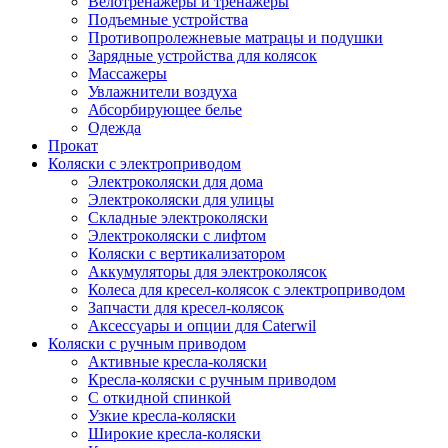
Велотренажеры и тренажеры
Подъемные устройства
Противопролежневые матрацы и подушки
Зарядные устройства для колясок
Массажеры
Увлажнители воздуха
Абсорбирующее белье
Одежда
Прокат
Коляски с электроприводом
Электроколяски для дома
Электроколяски для улицы
Складные электроколяски
Электроколяски с лифтом
Коляски с вертикализатором
Аккумуляторы для электроколясок
Колеса для кресел-колясок с электроприводом
Запчасти для кресел-колясок
Аксессуары и опции для Caterwil
Коляски с ручным приводом
Активные кресла-коляски
Кресла-коляски с ручным приводом
С откидной спинкой
Узкие кресла-коляски
Широкие кресла-коляски