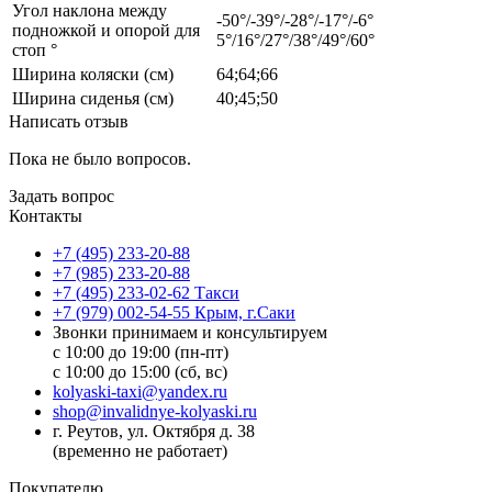
Угол наклона между
-50°/-39°/-28°/-17°/-6°
подножкой и опорой для
5°/16°/27°/38°/49°/60°
стоп °
Ширина коляски (см)
64;64;66
Ширина сиденья (см)
40;45;50
Написать отзыв
Пока не было вопросов.
Задать вопрос
Контакты
+7 (495) 233-20-88
+7 (985) 233-20-88
+7 (495) 233-02-62 Такси
+7 (979) 002-54-55 Крым, г.Саки
Звонки принимаем и консультируем
с 10:00 до 19:00 (пн-пт)
с 10:00 до 15:00 (сб, вс)
kolyaski-taxi@yandex.ru
shop@invalidnye-kolyaski.ru
г. Реутов, ул. Октября д. 38
(временно не работает)
Покупателю