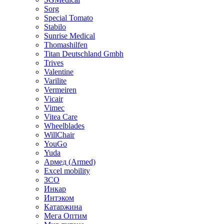
Sorg
Special Tomato
Stabilo
Sunrise Medical
Thomashilfen
Titan Deutschland Gmbh
Trives
Valentine
Varilite
Vermeiren
Vicair
Vimec
Vitea Care
Wheelblades
WillChair
YouGo
Yuda
Армед (Armed)
Еxcel mobility
ЗСО
Инкар
Интэком
Катаржина
Мега Оптим