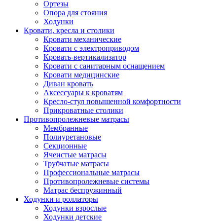
Ортезы
Опора для стояния
Ходунки
Кровати, кресла и столики
Кровати механические
Кровати с электроприводом
Кровать-вертикализатор
Кровати с санитарным оснащением
Кровати медицинские
Диван кровать
Аксессуары к кроватям
Кресло-стул повышенной комфортности
Прикроватные столики
Противопролежневые матрасы
Мембранные
Полиуретановые
Секционные
Ячеистые матрасы
Трубчатые матрасы
Профессиональные матрасы
Противопролежневые системы
Матрас беспружинный
Ходунки и роллаторы
Ходунки взрослые
Ходунки детские