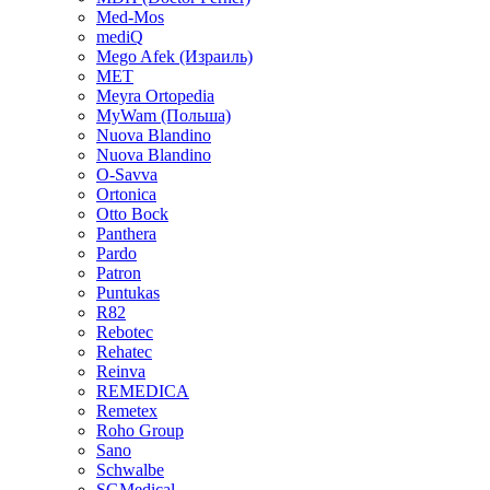
Med-Mos
mediQ
Mego Afek (Израиль)
MET
Meyra Ortopedia
MyWam (Польша)
Nuova Blandino
Nuova Blandino
O-Savva
Ortonica
Otto Bock
Panthera
Pardo
Patron
Puntukas
R82
Rebotec
Rehatec
Reinva
REMEDICA
Remetex
Roho Group
Sano
Schwalbe
SGMedical