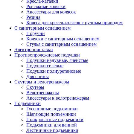
Кресла-каталки
Рычажные коляски
Аксессуары для колясок
Резина
Колеса для кресел-колясок с ручным приводом
С санитарным оснащением
Поручни
Коляски с санитарным оснащением
Стулья с санитарным оснащением
Электроприставки
Противопролежневые подушки
Подушки надувные, ячеистые
Подушки гелевые
Подушки полиуретановые
Для спины
Скутеры и велотренажеры
Скутеры
Велотренажеры
Аксессуары к велотренажерам
Подъемники
Гусеничные подъемники
Шагающие подъемники
Прикроватные подъемники
Подъемники для ванной
Лестничные подъемники