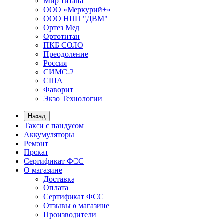
Мир титана
ООО «Меркурий+»
ООО НПП "ДВМ"
Ортез Мед
Ортотитан
ПКБ СОЛО
Преодоление
Россия
СИМС-2
США
Фаворит
Экзо Технологии
Назад
Такси с пандусом
Аккумуляторы
Ремонт
Прокат
Сертификат ФСС
О магазине
Доставка
Оплата
Сертификат ФСС
Отзывы о магазине
Производители