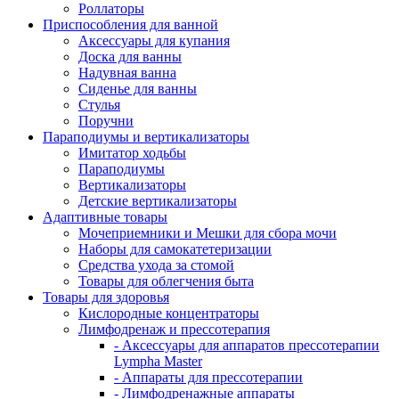
Роллаторы
Приспособления для ванной
Аксессуары для купания
Доска для ванны
Надувная ванна
Сиденье для ванны
Стулья
Поручни
Параподиумы и вертикализаторы
Имитатор ходьбы
Параподиумы
Вертикализаторы
Детские вертикализаторы
Адаптивные товары
Мочеприемники и Мешки для сбора мочи
Наборы для самокатетеризации
Средства ухода за стомой
Товары для облегчения быта
Товары для здоровья
Кислородные концентраторы
Лимфодренаж и прессотерапия
- Аксессуары для аппаратов прессотерапии
Lympha Master
- Аппараты для прессотерапии
- Лимфодренажные аппараты