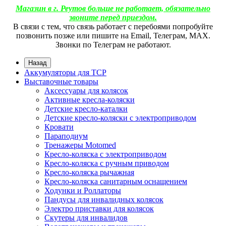
Магазин в г. Реутов больше не работает, обязательно
звоните перед приездом.
В связи с тем, что связь работает с перебоями попробуйте
позвонить позже или пишите на Email, Телеграм, МАХ.
Звонки по Телеграм не работают.
Назад
Аккумуляторы для ТСР
Выставочные товары
Аксессуары для колясок
Активные кресла-коляски
Детские кресло-каталки
Детские кресло-коляски с электроприводом
Кровати
Параподиум
Тренажеры Motomed
Кресло-коляска с электроприводом
Кресло-коляска с ручным приводом
Кресло-коляска рычажная
Кресло-коляска санитарным оснащением
Ходунки и Роллаторы
Пандусы для инвалидных колясок
Электро приставки для колясок
Скутеры для инвалидов