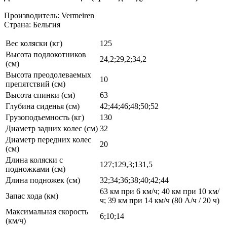
Производитель: Vermeiren
Страна: Бельгия
Вес коляски (кг)
125
Высота подлокотников
24,2;29,2;34,2
(см)
Высота преодолеваемых
10
препятствий (см)
Высота спинки (см)
63
Глубина сиденья (см)
42;44;46;48;50;52
Грузоподъемность (кг)
130
Диаметр задних колес (см)
32
Диаметр передних колес
20
(см)
Длина коляски с
127;129,3;131,5
подножками (см)
Длина подножек (см)
32;34;36;38;40;42;44
63 км при 6 км/ч; 40 км при 10 км/
Запас хода (км)
ч; 39 км при 14 км/ч (80 А/ч / 20 ч)
Максимальная скорость
6;10;14
(км/ч)