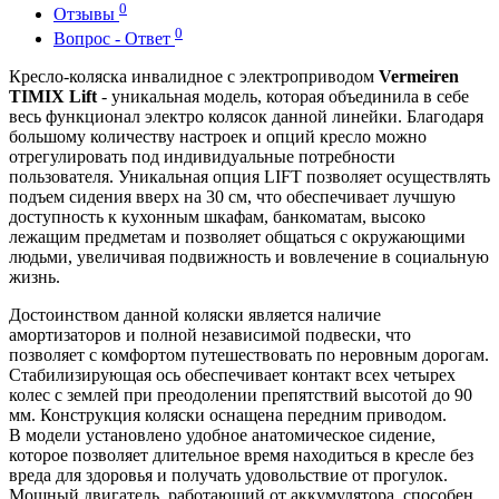
0
Отзывы
0
Вопрос - Ответ
Кресло-коляска инвалидное с электроприводом
Vermeiren
TIMIX Lift
- уникальная модель, которая объединила в себе
весь функционал электро колясок данной линейки. Благодаря
большому количеству настроек и опций кресло можно
отрегулировать под индивидуальные потребности
пользователя. Уникальная опция LIFT позволяет осуществлять
подъем сидения вверх на 30 см, что обеспечивает лучшую
доступность к кухонным шкафам, банкоматам, высоко
лежащим предметам и позволяет общаться с окружающими
людьми, увеличивая подвижность и вовлечение в социальную
жизнь.
Достоинством данной коляски является наличие
амортизаторов и полной независимой подвески, что
позволяет с комфортом путешествовать по неровным дорогам.
Стабилизирующая ось обеспечивает контакт всех четырех
колес с землей при преодолении препятствий высотой до 90
мм. Конструкция коляски оснащена передним приводом.
В модели установлено удобное анатомическое сидение,
которое позволяет длительное время находиться в кресле без
вреда для здоровья и получать удовольствие от прогулок.
Мощный двигатель, работающий от аккумулятора, способен