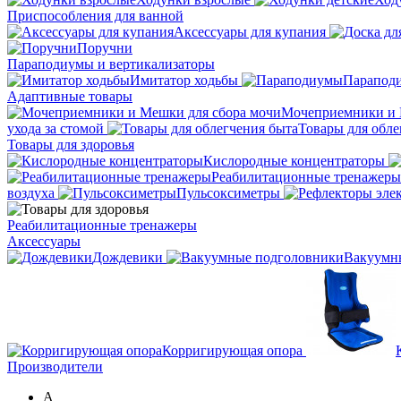
Приспособления для ванной
Аксессуары для купания
Поручни
Параподиумы и вертикализаторы
Имитатор ходьбы
Парапод
Адаптивные товары
Мочеприемники и 
ухода за стомой
Товары для обле
Товары для здоровья
Кислородные концентраторы
Реабилитационные тренажеры
воздуха
Пульсоксиметры
Реабилитационные тренажеры
Аксессуары
Дождевики
Вакуумн
Корригирующая опора
Производители
A