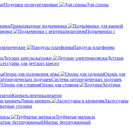
Подушки полиуретановые
Для спины
Прикроватные подъемники
мники
Подъемники с
скопические
Пандусы платформа
Детские кресла-каталки
Детские
сессуары для детских кресел
Опора для положения лёжа
Опора для
Система ортопедических подушек
Опора для стояния
Ходунки
Кровать-вертикализатор
Диван кровать
Аксессуары
ватные столики
трасы
Трубчатые матрасы
Матрас беспружинный