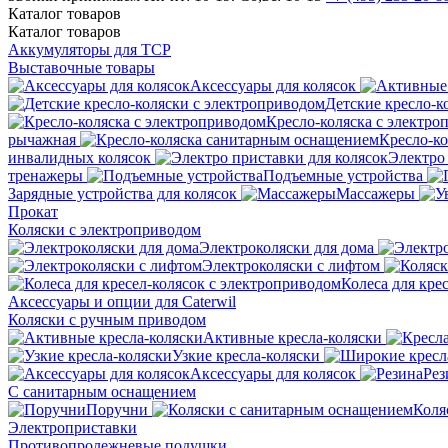
Каталог
товаров
Каталог
товаров
Аккумуляторы для ТСР
Выставочные товары
Аксессуары для колясок
Детские кресло-к
Кресло-коляска с электро
рычажная
Кресло-к
инвалидных колясок
Электро 
тренажеры
Подъемные устройства
Зарядные устройства для колясок
Массажеры
Прокат
Коляски с электроприводом
Электроколяски для дома
Электроколяски с лифтом
Колеса для кре
Аксессуары и опции для Caterwil
Коляски с ручным приводом
Активные кресла-коляски
Узкие кресла-коляски
Аксессуары для колясок
Рез
С санитарным оснащением
Поручни
Коля
Электроприставки
Противопролежневые подушки