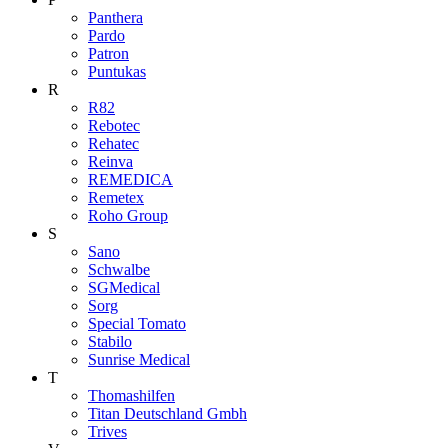
Panthera
Pardo
Patron
Puntukas
R
R82
Rebotec
Rehatec
Reinva
REMEDICA
Remetex
Roho Group
S
Sano
Schwalbe
SGMedical
Sorg
Special Tomato
Stabilo
Sunrise Medical
T
Thomashilfen
Titan Deutschland Gmbh
Trives