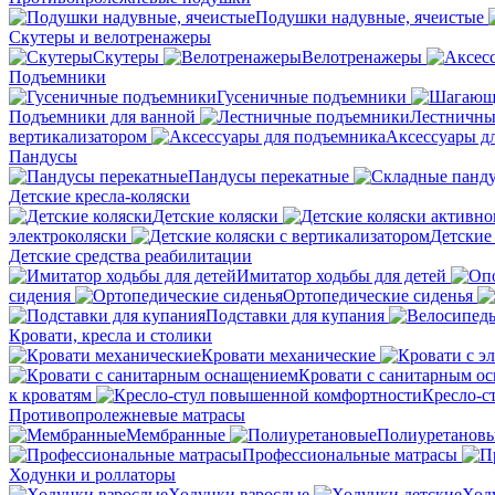
Подушки надувные, ячеистые
Скутеры и велотренажеры
Скутеры
Велотренажеры
Подъемники
Гусеничные подъемники
Подъемники для ванной
Лестничны
вертикализатором
Аксессуары д
Пандусы
Пандусы перекатные
Детские кресла-коляски
Детские коляски
электроколяски
Детские
Детские средства реабилитации
Имитатор ходьбы для детей
сидения
Ортопедические сиденья
Подставки для купания
Кровати, кресла и столики
Кровати механические
Кровати с санитарным о
к кроватям
Кресло-с
Противопролежневые матрасы
Мембранные
Полиуретанов
Профессиональные матрасы
Ходунки и роллаторы
Ходунки взрослые
Ход