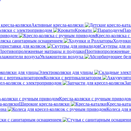
Активные кресла-коляски
оляски с электроприводом
Кровати
Пар
приводом
Кресло-коляска 
оляска санитарным оснащением
Ходунки
приставки для колясок
Скутеры для и
Противопролежневые 
Увлажнители воздуха
Электроколяски для улицы
Коляски с вертикализатором
сел-колясок с электроприводом
Зап
Кресла-коляски с ручным приводо
Широкие кресла-коляски
Кресла-кат
ина
Колеса для 
ски с санитарным оснащением