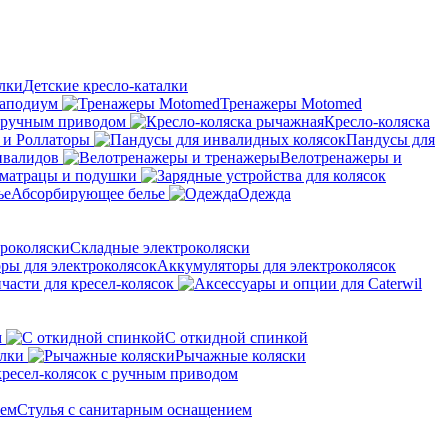
Детские кресло-каталки
аподиум
Тренажеры Motomed
с ручным приводом
Кресло-коляска
 и Роллаторы
Пандусы для
нвалидов
Велотренажеры и
матрацы и подушки
Абсорбирующее белье
Одежда
Складные электроколяски
Аккумуляторы для электроколясок
части для кресел-колясок
м
С откидной спинкой
алки
Рычажные коляски
кресел-колясок с ручным приводом
Стулья с санитарным оснащением