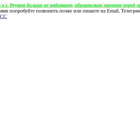
 в г. Реутов больше не работает, обязательно звоните перед п
ебоями попробуйте позвонить позже или пишите на Email, Телегр
ФСС