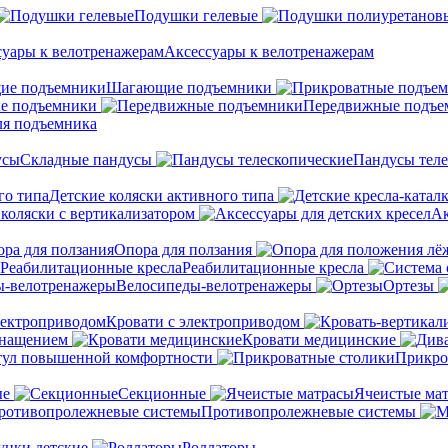
Подушки гелевые
Аксессуары к велотренажерам
Шагающие подъемники
е подъемники
Передвижные подъе
ля подъемника
Складные пандусы
Пандусы теле
Детские коляски активного типа
 коляски с вертикализатором
Ак
Опора для ползания
Реабилитационные кресла
Велосипеды-велотренажеры
Ортезы
Кровати с электроприводом
снащением
Кровати медицинские
тул повышенной комфортности
Прикро
ые
Секционные
Ячеистые ма
Противопролежневые системы
унки детские
Роллаторы