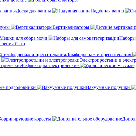
Доска для ванны
Надувная ванна
иумы
Вертикализаторы
Мешки для сбора мочи
Наборы
гчения быта
Лимфодренаж и прессотерапия
Электропростыни и элект
Рефлекторы электрические
ые подголовники
Вакуумные подушки
Корригирующие корсеты
Допол