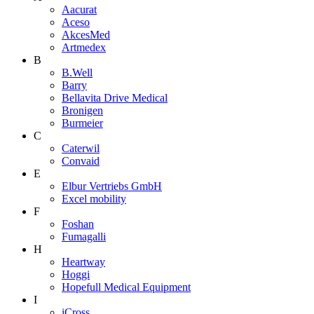
Aacurat
Aceso
AkcesMed
Artmedex
B
B.Well
Barry
Bellavita Drive Medical
Bronigen
Burmeier
C
Caterwil
Convaid
E
Elbur Vertriebs GmbH
Excel mobility
F
Foshan
Fumagalli
H
Heartway
Hoggi
Hopefull Medical Equipment
I
iCross