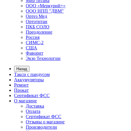
Мир титана
ООО «Меркурий+»
ООО НПП "ДВМ"
Ортез Мед
Ортотитан
ПКБ СОЛО
Преодоление
Россия
СИМС-2
США
Фаворит
Экзо Технологии
Назад
Такси с пандусом
Аккумуляторы
Ремонт
Прокат
Сертификат ФСС
О магазине
Доставка
Оплата
Сертификат ФСС
Отзывы о магазине
Производители