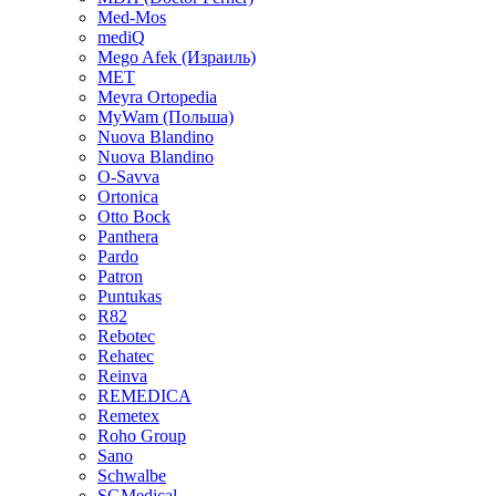
Med-Mos
mediQ
Mego Afek (Израиль)
MET
Meyra Ortopedia
MyWam (Польша)
Nuova Blandino
Nuova Blandino
O-Savva
Ortonica
Otto Bock
Panthera
Pardo
Patron
Puntukas
R82
Rebotec
Rehatec
Reinva
REMEDICA
Remetex
Roho Group
Sano
Schwalbe
SGMedical