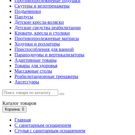
Противопролежневые подушки
Скутеры и велотренажеры
Подъемники
Пандусы
Детские кресла-коляски
Детские средства реабилитации
Кровати, кресла и столики
Противопролежневые матрасы
Ходунки и роллаторы
Приспособления для ванной
Параподиумы и вертикализаторы
Адаптивные товары
Товары для здоровья
Массажные столы
Реабилитационные тренажеры
Аксессуары
Каталог
товаров
Корзина
: 0
Главная
С санитарным оснащением
Стулья с санитарным оснащением