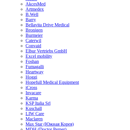
AkcesMed
Artmedex
B.Well
Barry
Bellavita Drive Medical
Bronigen
Burmeier
Caterwil
Convaid
Elbur Vertriebs GmbH
Excel mobility
Foshan
Fumagalli
Heartway
Hoggi
Hopefull Medical Equipment
iCross
Invacare
Karma
KSP Italia Srl
Kuschall
LIW Care
Maclaren
Max Star (Южная Корея)
MDH (Doctor Perner)