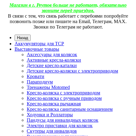
Магазин в г. Реутов больше не работает, обязательно
звоните перед приездом.
В связи с тем, что связь работает с перебоями попробуйте
позвонить позже или пишите на Email, Телеграм, МАХ.
Звонки по Телеграм не работают.
Назад
Аккумуляторы для ТСР
Выставочные товары
Аксессуары для колясок
Активные кресла-коляски
Детские кресло-каталки
Детские кресло-коляски с электроприводом
Кровати
Параподиум
Тренажеры Motomed
Кресло-коляска с электроприводом
Кресло-коляска с ручным приводом
Кресло-коляска рычажная
Кресло-коляска санитарным оснащением
Ходунки и Роллаторы
Пандусы для инвалидных колясок
Электро приставки для колясок
Скутеры для инвалидов