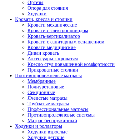
Ортезы
Опора для стояния
Ходунки
Кровати, кресла и столики
Кровати механические
Кровати с электроприводом
Кровать-вертикализатор
Кровати с санитарным оснащением
Кровати медицинские
Диван кровать
Аксессуары к кроватям
Кресло-стул повышенной комфортности
Прикроватные столики
Противопролежневые матрасы
Мембранные
Полиуретановые
Секционные
Ячеистые матрасы
Трубчатые матрасы
Профессиональные матрасы
Противопролежневые системы
Матрас беспружинный
Ходунки и роллаторы
Ходунки взрослые
Ходунки детские