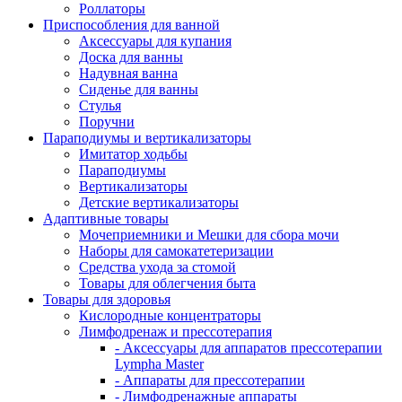
Роллаторы
Приспособления для ванной
Аксессуары для купания
Доска для ванны
Надувная ванна
Сиденье для ванны
Стулья
Поручни
Параподиумы и вертикализаторы
Имитатор ходьбы
Параподиумы
Вертикализаторы
Детские вертикализаторы
Адаптивные товары
Мочеприемники и Мешки для сбора мочи
Наборы для самокатетеризации
Средства ухода за стомой
Товары для облегчения быта
Товары для здоровья
Кислородные концентраторы
Лимфодренаж и прессотерапия
- Аксессуары для аппаратов прессотерапии
Lympha Master
- Аппараты для прессотерапии
- Лимфодренажные аппараты