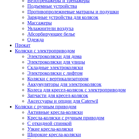
Велотренажеры и тренажеры
Подъемные устройства
Противопролежневые матрацы и подушки
Зарядные устройства для колясок
Массажеры
Увлажнители воздуха
Абсорбирующее белье
Одежда
Прокат
Коляски с электроприводом
Электроколяски для дома
Электроколяски для улицы
Складные электроколяски
Электроколяски с лифтом
Коляски с вертикализатором
Аккумуляторы для электроколясок
Колеса для кресел-колясок с электроприводом
Запчасти для кресел-колясок
Аксессуары и опции для Caterwil
Коляски с ручным приводом
Активные кресла-коляски
Кресла-коляски с ручным приводом
С откидной спинкой
Узкие кресла-коляски
Широкие кресла-коляски