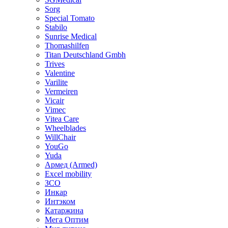
Sorg
Special Tomato
Stabilo
Sunrise Medical
Thomashilfen
Titan Deutschland Gmbh
Trives
Valentine
Varilite
Vermeiren
Vicair
Vimec
Vitea Care
Wheelblades
WillChair
YouGo
Yuda
Армед (Armed)
Еxcel mobility
ЗСО
Инкар
Интэком
Катаржина
Мега Оптим