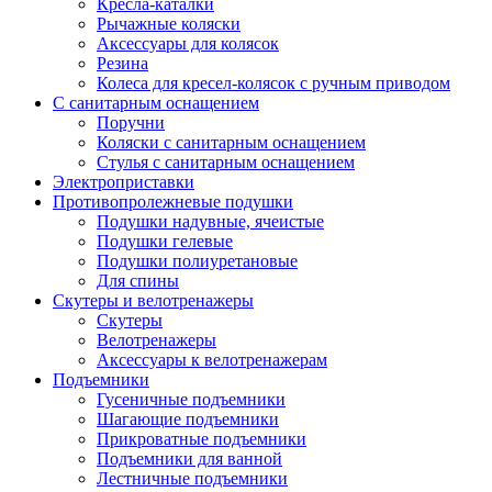
Кресла-каталки
Рычажные коляски
Аксессуары для колясок
Резина
Колеса для кресел-колясок с ручным приводом
С санитарным оснащением
Поручни
Коляски с санитарным оснащением
Стулья с санитарным оснащением
Электроприставки
Противопролежневые подушки
Подушки надувные, ячеистые
Подушки гелевые
Подушки полиуретановые
Для спины
Скутеры и велотренажеры
Скутеры
Велотренажеры
Аксессуары к велотренажерам
Подъемники
Гусеничные подъемники
Шагающие подъемники
Прикроватные подъемники
Подъемники для ванной
Лестничные подъемники