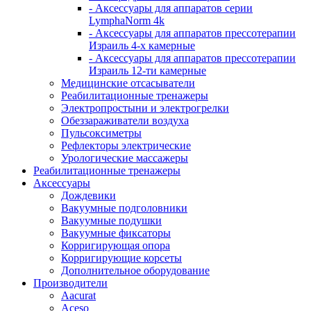
- Аксессуары для аппаратов серии
LymphaNorm 4k
- Аксессуары для аппаратов прессотерапии
Израиль 4-х камерные
- Аксессуары для аппаратов прессотерапии
Израиль 12-ти камерные
Медицинские отсасыватели
Реабилитационные тренажеры
Электропростыни и электрогрелки
Обеззараживатели воздуха
Пульсоксиметры
Рефлекторы электрические
Урологические массажеры
Реабилитационные тренажеры
Аксессуары
Дождевики
Вакуумные подголовники
Вакуумные подушки
Вакуумные фиксаторы
Корригирующая опора
Корригирующие корсеты
Дополнительное оборудование
Производители
Aacurat
Aceso