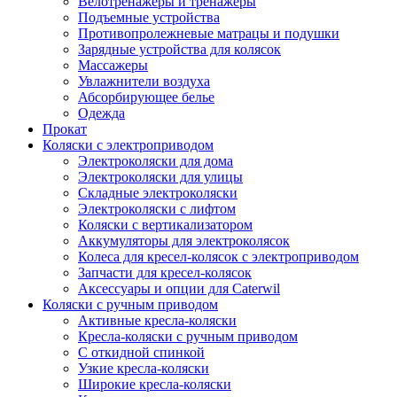
Велотренажеры и тренажеры
Подъемные устройства
Противопролежневые матрацы и подушки
Зарядные устройства для колясок
Массажеры
Увлажнители воздуха
Абсорбирующее белье
Одежда
Прокат
Коляски с электроприводом
Электроколяски для дома
Электроколяски для улицы
Складные электроколяски
Электроколяски с лифтом
Коляски с вертикализатором
Аккумуляторы для электроколясок
Колеса для кресел-колясок с электроприводом
Запчасти для кресел-колясок
Аксессуары и опции для Caterwil
Коляски с ручным приводом
Активные кресла-коляски
Кресла-коляски с ручным приводом
С откидной спинкой
Узкие кресла-коляски
Широкие кресла-коляски