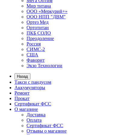
Мега Оптим
Мир титана
ООО «Меркурий+»
ООО НПП "ДВМ"
Ортез Мед
Ортотитан
ПКБ СОЛО
Преодоление
Россия
СИМС-2
США
Фаворит
Экзо Технологии
Назад
Такси с пандусом
Аккумуляторы
Ремонт
Прокат
Сертификат ФСС
О магазине
Доставка
Оплата
Сертификат ФСС
Отзывы о магазине