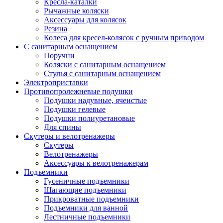
Кресла-каталки
Рычажные коляски
Аксессуары для колясок
Резина
Колеса для кресел-колясок с ручным приводом
С санитарным оснащением
Поручни
Коляски с санитарным оснащением
Стулья с санитарным оснащением
Электроприставки
Противопролежневые подушки
Подушки надувные, ячеистые
Подушки гелевые
Подушки полиуретановые
Для спины
Скутеры и велотренажеры
Скутеры
Велотренажеры
Аксессуары к велотренажерам
Подъемники
Гусеничные подъемники
Шагающие подъемники
Прикроватные подъемники
Подъемники для ванной
Лестничные подъемники