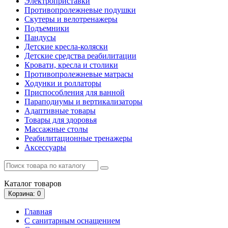
Электроприставки
Противопролежневые подушки
Скутеры и велотренажеры
Подъемники
Пандусы
Детские кресла-коляски
Детские средства реабилитации
Кровати, кресла и столики
Противопролежневые матрасы
Ходунки и роллаторы
Приспособления для ванной
Параподиумы и вертикализаторы
Адаптивные товары
Товары для здоровья
Массажные столы
Реабилитационные тренажеры
Аксессуары
Каталог
товаров
Корзина
: 0
Главная
С санитарным оснащением