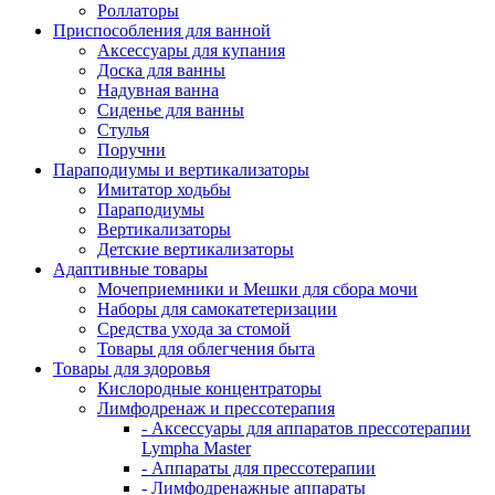
Роллаторы
Приспособления для ванной
Аксессуары для купания
Доска для ванны
Надувная ванна
Сиденье для ванны
Стулья
Поручни
Параподиумы и вертикализаторы
Имитатор ходьбы
Параподиумы
Вертикализаторы
Детские вертикализаторы
Адаптивные товары
Мочеприемники и Мешки для сбора мочи
Наборы для самокатетеризации
Средства ухода за стомой
Товары для облегчения быта
Товары для здоровья
Кислородные концентраторы
Лимфодренаж и прессотерапия
- Аксессуары для аппаратов прессотерапии
Lympha Master
- Аппараты для прессотерапии
- Лимфодренажные аппараты