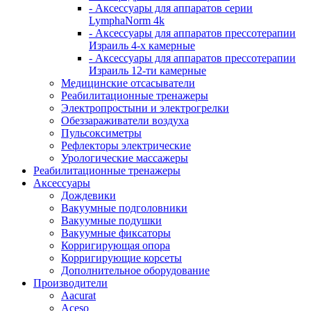
- Аксессуары для аппаратов серии
LymphaNorm 4k
- Аксессуары для аппаратов прессотерапии
Израиль 4-х камерные
- Аксессуары для аппаратов прессотерапии
Израиль 12-ти камерные
Медицинские отсасыватели
Реабилитационные тренажеры
Электропростыни и электрогрелки
Обеззараживатели воздуха
Пульсоксиметры
Рефлекторы электрические
Урологические массажеры
Реабилитационные тренажеры
Аксессуары
Дождевики
Вакуумные подголовники
Вакуумные подушки
Вакуумные фиксаторы
Корригирующая опора
Корригирующие корсеты
Дополнительное оборудование
Производители
Aacurat
Aceso