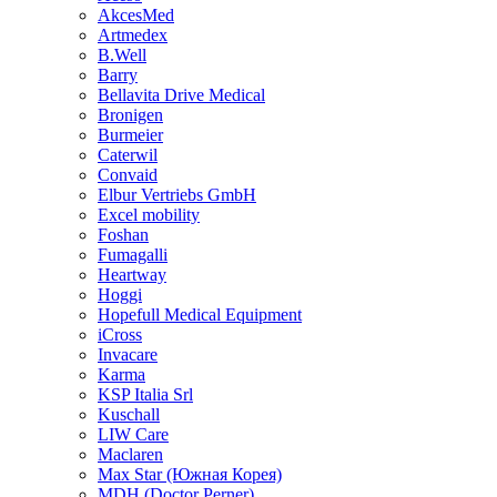
AkcesMed
Artmedex
B.Well
Barry
Bellavita Drive Medical
Bronigen
Burmeier
Caterwil
Convaid
Elbur Vertriebs GmbH
Excel mobility
Foshan
Fumagalli
Heartway
Hoggi
Hopefull Medical Equipment
iCross
Invacare
Karma
KSP Italia Srl
Kuschall
LIW Care
Maclaren
Max Star (Южная Корея)
MDH (Doctor Perner)