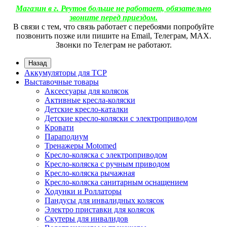
Магазин в г. Реутов больше не работает, обязательно
звоните перед приездом.
В связи с тем, что связь работает с перебоями попробуйте
позвонить позже или пишите на Email, Телеграм, МАХ.
Звонки по Телеграм не работают.
Назад
Аккумуляторы для ТСР
Выставочные товары
Аксессуары для колясок
Активные кресла-коляски
Детские кресло-каталки
Детские кресло-коляски с электроприводом
Кровати
Параподиум
Тренажеры Motomed
Кресло-коляска с электроприводом
Кресло-коляска с ручным приводом
Кресло-коляска рычажная
Кресло-коляска санитарным оснащением
Ходунки и Роллаторы
Пандусы для инвалидных колясок
Электро приставки для колясок
Скутеры для инвалидов