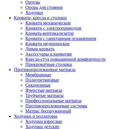
Ортезы
Опора для стояния
Ходунки
Кровати, кресла и столики
Кровати механические
Кровати с электроприводом
Кровать-вертикализатор
Кровати с санитарным оснащением
Кровати медицинские
Диван кровать
Аксессуары к кроватям
Кресло-стул повышенной комфортности
Прикроватные столики
Противопролежневые матрасы
Мембранные
Полиуретановые
Секционные
Ячеистые матрасы
Трубчатые матрасы
Профессиональные матрасы
Противопролежневые системы
Матрас беспружинный
Ходунки и роллаторы
Ходунки взрослые
Ходунки детские