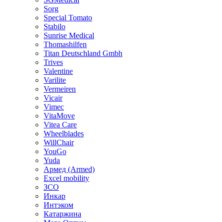
Sorg
Special Tomato
Stabilo
Sunrise Medical
Thomashilfen
Titan Deutschland Gmbh
Trives
Valentine
Varilite
Vermeiren
Vicair
Vimec
VitaMove
Vitea Care
Wheelblades
WillChair
YouGo
Yuda
Армед (Armed)
Еxcel mobility
ЗСО
Инкар
Интэком
Катаржина