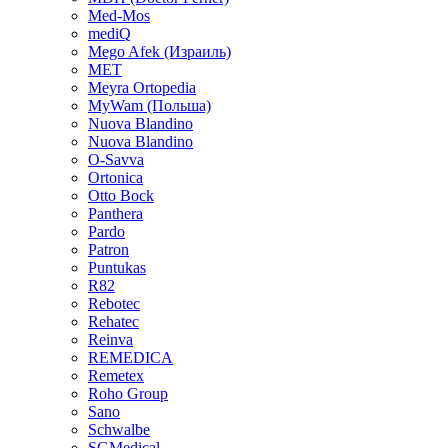
Med-Mos
mediQ
Mego Afek (Израиль)
MET
Meyra Ortopedia
MyWam (Польша)
Nuova Blandino
Nuova Blandino
O-Savva
Ortonica
Otto Bock
Panthera
Pardo
Patron
Puntukas
R82
Rebotec
Rehatec
Reinva
REMEDICA
Remetex
Roho Group
Sano
Schwalbe
SGMedical