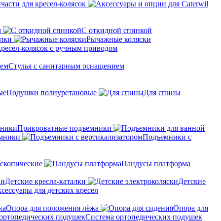
части для кресел-колясок
м
С откидной спинкой
алки
Рычажные коляски
кресел-колясок с ручным приводом
Стулья с санитарным оснащением
Подушки полиуретановые
Для спины
Прикроватные подъемники
мники
Подъемники с
скопические
Пандусы платформа
Детские кресла-каталки
Детские
сессуары для детских кресел
Опора для положения лёжа
Опора для
Система ортопедических подушек