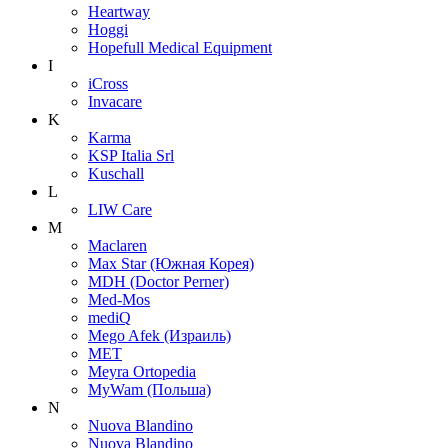
Heartway
Hoggi
Hopefull Medical Equipment
I
iCross
Invacare
K
Karma
KSP Italia Srl
Kuschall
L
LIW Care
M
Maclaren
Max Star (Южная Корея)
MDH (Doctor Perner)
Med-Mos
mediQ
Mego Afek (Израиль)
MET
Meyra Ortopedia
MyWam (Польша)
N
Nuova Blandino
Nuova Blandino