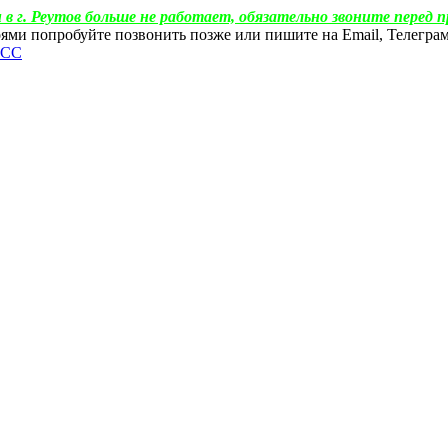
 в г. Реутов больше не работает, обязательно звоните перед п
ебоями попробуйте позвонить позже или пишите на Email, Телегр
ФСС