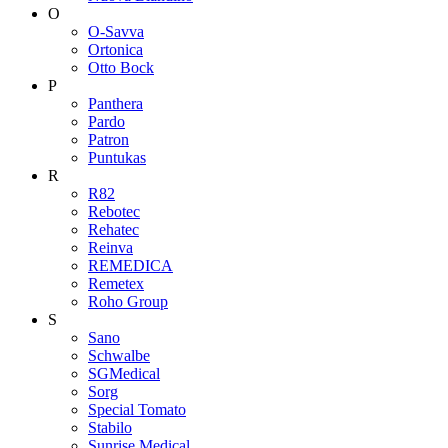
O
O-Savva
Ortonica
Otto Bock
P
Panthera
Pardo
Patron
Puntukas
R
R82
Rebotec
Rehatec
Reinva
REMEDICA
Remetex
Roho Group
S
Sano
Schwalbe
SGMedical
Sorg
Special Tomato
Stabilo
Sunrise Medical