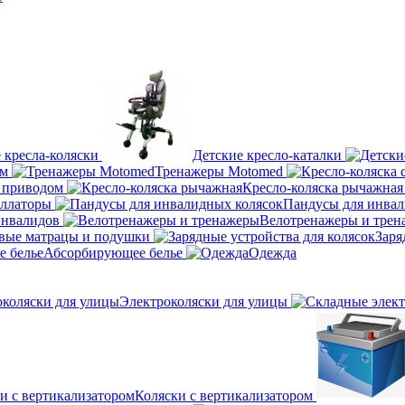
 кресла-коляски
Детские кресло-каталки
ум
Тренажеры Motomed
м приводом
Кресло-коляска рычажная
оллаторы
Пандусы для инвал
инвалидов
Велотренажеры и трен
вые матрацы и подушки
Заря
Абсорбирующее белье
Одежда
Электроколяски для улицы
Коляски с вертикализатором