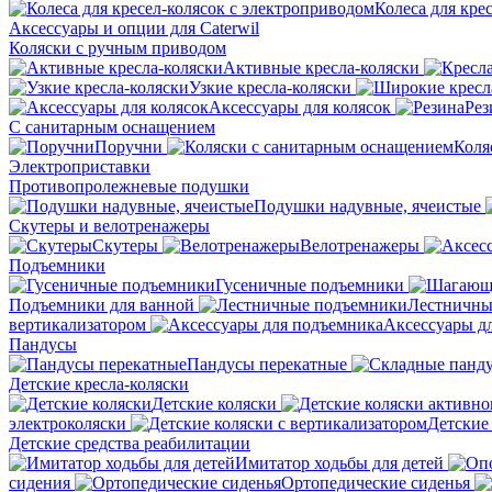
Колеса для кре
Аксессуары и опции для Caterwil
Коляски с ручным приводом
Активные кресла-коляски
Узкие кресла-коляски
Аксессуары для колясок
Рез
С санитарным оснащением
Поручни
Коля
Электроприставки
Противопролежневые подушки
Подушки надувные, ячеистые
Скутеры и велотренажеры
Скутеры
Велотренажеры
Подъемники
Гусеничные подъемники
Подъемники для ванной
Лестничны
вертикализатором
Аксессуары д
Пандусы
Пандусы перекатные
Детские кресла-коляски
Детские коляски
электроколяски
Детские
Детские средства реабилитации
Имитатор ходьбы для детей
сидения
Ортопедические сиденья