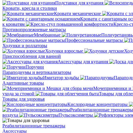
Подставки для купания
Кровати, кресла и столики
Кровати механические
Кровати с санитарным о
к кроватям
Кресло-с
Противопролежневые матрасы
Мембранные
Полиуретанов
Профессиональные матрасы
Ходунки и роллаторы
Ходунки взрослые
Ход
Приспособления для ванной
Аксессуары для купания
Поручни
Параподиумы и вертикализаторы
Имитатор ходьбы
Парапод
Адаптивные товары
Мочеприемники и 
ухода за стомой
Товары для обле
Товары для здоровья
Кислородные концентраторы
Реабилитационные тренажеры
воздуха
Пульсоксиметры
Реабилитационные тренажеры
Аксессуары