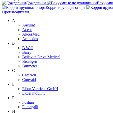
Дождевики
Вакуумн
Корригирующая опора
Производители
A
Aacurat
Aceso
AkcesMed
Artmedex
B
B.Well
Barry
Bellavita Drive Medical
Bronigen
Burmeier
C
Caterwil
Convaid
E
Elbur Vertriebs GmbH
Excel mobility
F
Foshan
Fumagalli
H