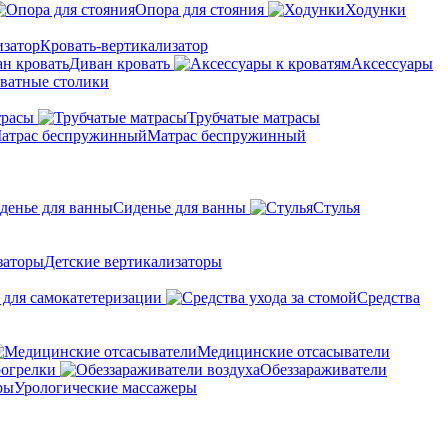
Опора для стояния
Ходунки
Кровать-вертикализатор
Диван кровать
Аксессуары
ватные столики
трасы
Трубчатые матрасы
Матрас беспружинный
Сиденье для ванны
Стулья
Детские вертикализаторы
 для самокатетеризации
Средства
Медицинские отсасыватели
рогрелки
Обеззараживатели
Урологические массажеры