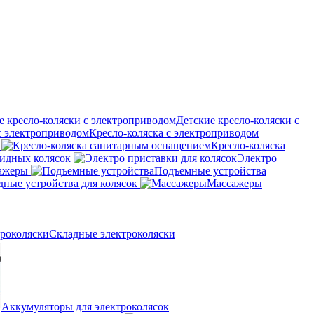
Детские кресло-коляски с
Кресло-коляска с электроприводом
Кресло-коляска
идных колясок
Электро
ажеры
Подъемные устройства
дные устройства для колясок
Массажеры
Складные электроколяски
Аккумуляторы для электроколясок