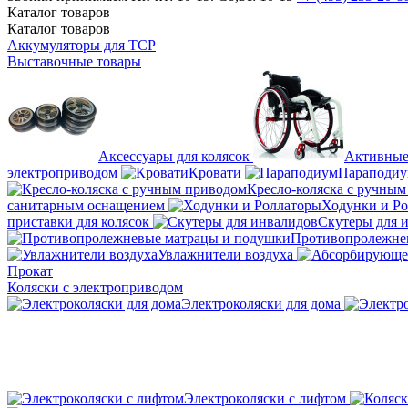
Каталог
товаров
Каталог
товаров
Аккумуляторы для ТСР
Выставочные товары
Аксессуары для колясок
Активные
электроприводом
Кровати
Параподи
Кресло-коляска с ручны
санитарным оснащением
Ходунки и Р
приставки для колясок
Скутеры для 
Противопролежне
Увлажнители воздуха
Прокат
Коляски с электроприводом
Электроколяски для дома
Электроколяски с лифтом