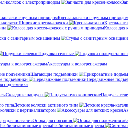
сел-колясок с электроприводом
Зап
Кресла-коляски с ручным приводо
Широкие кресла-коляски
Кресла-кат
ина
Колеса для 
ски с санитарным оснащением
Подушки гелевые
Аксессуары к велотренажерам
Шагающие подъемники
е подъемники
Передвижные подъе
ля подъемника
Складные пандусы
Пандусы теле
Детские коляски активного типа
 коляски с вертикализатором
Ак
Опора для ползания
Реабилитационные кресла