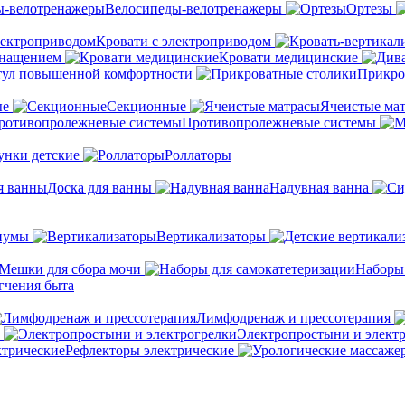
Велосипеды-велотренажеры
Ортезы
Кровати с электроприводом
снащением
Кровати медицинские
тул повышенной комфортности
Прикро
ые
Секционные
Ячеистые ма
Противопролежневые системы
унки детские
Роллаторы
Доска для ванны
Надувная ванна
иумы
Вертикализаторы
Мешки для сбора мочи
Наборы
гчения быта
Лимфодренаж и прессотерапия
Электропростыни и элект
Рефлекторы электрические