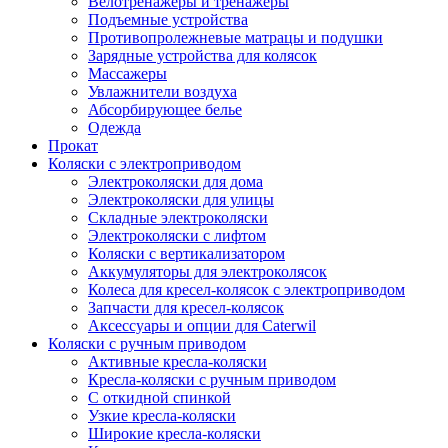
Велотренажеры и тренажеры
Подъемные устройства
Противопролежневые матрацы и подушки
Зарядные устройства для колясок
Массажеры
Увлажнители воздуха
Абсорбирующее белье
Одежда
Прокат
Коляски с электроприводом
Электроколяски для дома
Электроколяски для улицы
Складные электроколяски
Электроколяски с лифтом
Коляски с вертикализатором
Аккумуляторы для электроколясок
Колеса для кресел-колясок с электроприводом
Запчасти для кресел-колясок
Аксессуары и опции для Caterwil
Коляски с ручным приводом
Активные кресла-коляски
Кресла-коляски с ручным приводом
С откидной спинкой
Узкие кресла-коляски
Широкие кресла-коляски