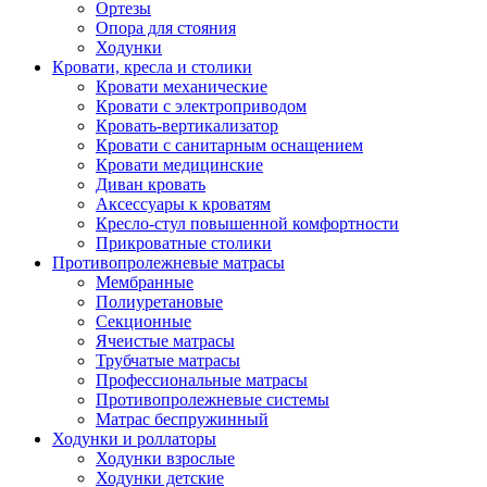
Ортезы
Опора для стояния
Ходунки
Кровати, кресла и столики
Кровати механические
Кровати с электроприводом
Кровать-вертикализатор
Кровати с санитарным оснащением
Кровати медицинские
Диван кровать
Аксессуары к кроватям
Кресло-стул повышенной комфортности
Прикроватные столики
Противопролежневые матрасы
Мембранные
Полиуретановые
Секционные
Ячеистые матрасы
Трубчатые матрасы
Профессиональные матрасы
Противопролежневые системы
Матрас беспружинный
Ходунки и роллаторы
Ходунки взрослые
Ходунки детские