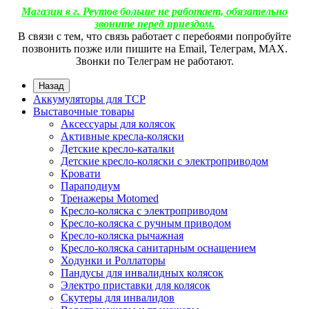
Магазин в г. Реутов больше не работает, обязательно
звоните перед приездом.
В связи с тем, что связь работает с перебоями попробуйте
позвонить позже или пишите на Email, Телеграм, МАХ.
Звонки по Телеграм не работают.
Назад
Аккумуляторы для ТСР
Выставочные товары
Аксессуары для колясок
Активные кресла-коляски
Детские кресло-каталки
Детские кресло-коляски с электроприводом
Кровати
Параподиум
Тренажеры Motomed
Кресло-коляска с электроприводом
Кресло-коляска с ручным приводом
Кресло-коляска рычажная
Кресло-коляска санитарным оснащением
Ходунки и Роллаторы
Пандусы для инвалидных колясок
Электро приставки для колясок
Скутеры для инвалидов