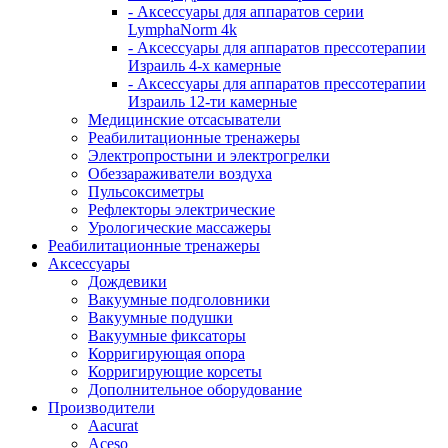
- Аксессуары для аппаратов серии
LymphaNorm 4k
- Аксессуары для аппаратов прессотерапии
Израиль 4-х камерные
- Аксессуары для аппаратов прессотерапии
Израиль 12-ти камерные
Медицинские отсасыватели
Реабилитационные тренажеры
Электропростыни и электрогрелки
Обеззараживатели воздуха
Пульсоксиметры
Рефлекторы электрические
Урологические массажеры
Реабилитационные тренажеры
Аксессуары
Дождевики
Вакуумные подголовники
Вакуумные подушки
Вакуумные фиксаторы
Корригирующая опора
Корригирующие корсеты
Дополнительное оборудование
Производители
Aacurat
Aceso