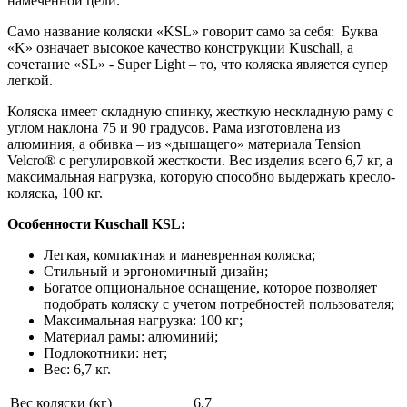
намеченной цели.
Само название коляски «KSL» говорит само за себя: Буква
«K» означает высокое качество конструкции Kuschall, а
сочетание «SL» - Super Light – то, что коляска является супер
легкой.
Коляска имеет складную спинку, жесткую нескладную раму с
углом наклона 75 и 90 градусов. Рама изготовлена из
алюминия, а обивка – из «дышащего» материала Tension
Velcro® с регулировкой жесткости. Вес изделия всего 6,7 кг, а
максимальная нагрузка, которую способно выдержать кресло-
коляска, 100 кг.
Особенности Kuschall KSL:
Легкая, компактная и маневренная коляска;
Стильный и эргономичный дизайн;
Богатое опциональное оснащение, которое позволяет
подобрать коляску с учетом потребностей пользователя;
Максимальная нагрузка: 100 кг;
Материал рамы: алюминий;
Подлокотники: нет;
Вес: 6,7 кг.
Вес коляски (кг)
6,7