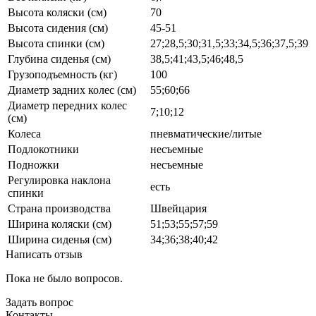
Высота коляски (см)
70
Высота сидения (см)
45-51
Высота спинки (см)
27;28,5;30;31,5;33;34,5;36;37,5;39
Глубина сиденья (см)
38,5;41;43,5;46;48,5
Грузоподъемность (кг)
100
Диаметр задних колес (см)
55;60;66
Диаметр передних колес
7;10;12
(см)
Колеса
пневматические/литые
Подлокотники
несъемные
Подножки
несъемные
Регулировка наклона
есть
спинки
Страна производства
Швейцария
Ширина коляски (см)
51;53;55;57;59
Ширина сиденья (см)
34;36;38;40;42
Написать отзыв
Пока не было вопросов.
Задать вопрос
Контакты