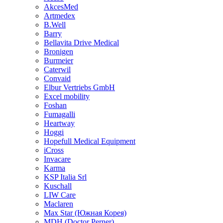
AkcesMed
Artmedex
B.Well
Barry
Bellavita Drive Medical
Bronigen
Burmeier
Caterwil
Convaid
Elbur Vertriebs GmbH
Excel mobility
Foshan
Fumagalli
Heartway
Hoggi
Hopefull Medical Equipment
iCross
Invacare
Karma
KSP Italia Srl
Kuschall
LIW Care
Maclaren
Max Star (Южная Корея)
MDH (Doctor Perner)