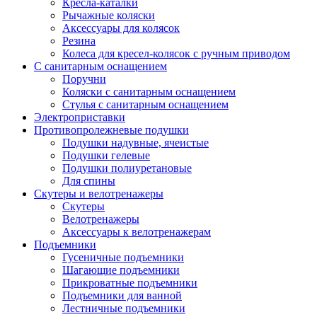
Кресла-каталки
Рычажные коляски
Аксессуары для колясок
Резина
Колеса для кресел-колясок с ручным приводом
С санитарным оснащением
Поручни
Коляски с санитарным оснащением
Стулья с санитарным оснащением
Электроприставки
Противопролежневые подушки
Подушки надувные, ячеистые
Подушки гелевые
Подушки полиуретановые
Для спины
Скутеры и велотренажеры
Скутеры
Велотренажеры
Аксессуары к велотренажерам
Подъемники
Гусеничные подъемники
Шагающие подъемники
Прикроватные подъемники
Подъемники для ванной
Лестничные подъемники