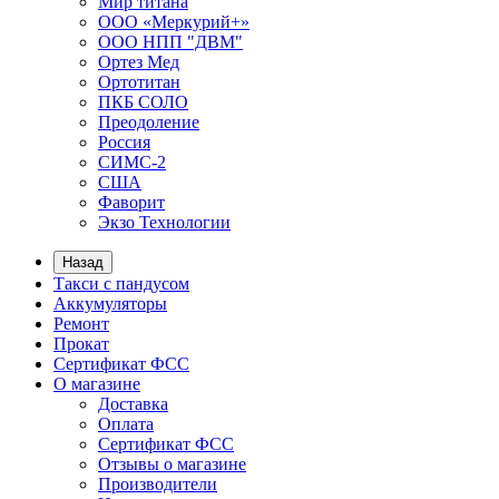
Мир титана
ООО «Меркурий+»
ООО НПП "ДВМ"
Ортез Мед
Ортотитан
ПКБ СОЛО
Преодоление
Россия
СИМС-2
США
Фаворит
Экзо Технологии
Назад
Такси с пандусом
Аккумуляторы
Ремонт
Прокат
Сертификат ФСС
О магазине
Доставка
Оплата
Сертификат ФСС
Отзывы о магазине
Производители