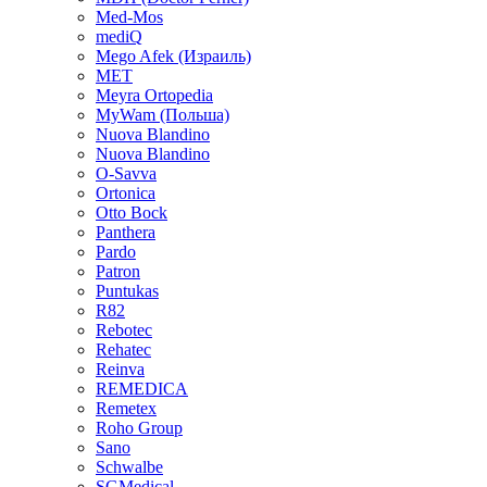
Med-Mos
mediQ
Mego Afek (Израиль)
MET
Meyra Ortopedia
MyWam (Польша)
Nuova Blandino
Nuova Blandino
O-Savva
Ortonica
Otto Bock
Panthera
Pardo
Patron
Puntukas
R82
Rebotec
Rehatec
Reinva
REMEDICA
Remetex
Roho Group
Sano
Schwalbe
SGMedical