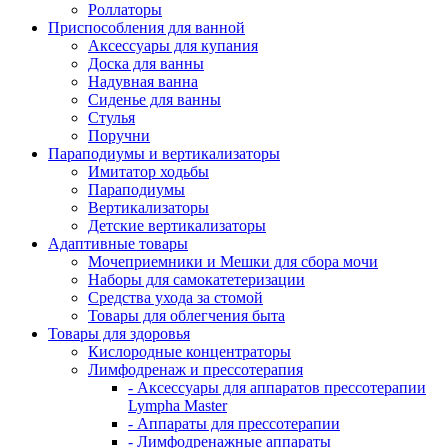
Роллаторы
Приспособления для ванной
Аксессуары для купания
Доска для ванны
Надувная ванна
Сиденье для ванны
Стулья
Поручни
Параподиумы и вертикализаторы
Имитатор ходьбы
Параподиумы
Вертикализаторы
Детские вертикализаторы
Адаптивные товары
Мочеприемники и Мешки для сбора мочи
Наборы для самокатетеризации
Средства ухода за стомой
Товары для облегчения быта
Товары для здоровья
Кислородные концентраторы
Лимфодренаж и прессотерапия
- Аксессуары для аппаратов прессотерапии
Lympha Master
- Аппараты для прессотерапии
- Лимфодренажные аппараты