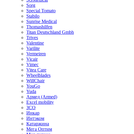
Sorg
Special Tomato
Stabilo
Sunrise Medical
Thomashilfen
Titan Deutschland Gmbh
Trives
Valentine
Varilite
Vermeiren
Vicair
Vimec
Vitea Care
Wheelblades
WillChair
YouGo
Yuda
Армед (Armed)
Еxcel mobility
ЗСО
Инкар
Интэком
Катаржина
Мега Оптим