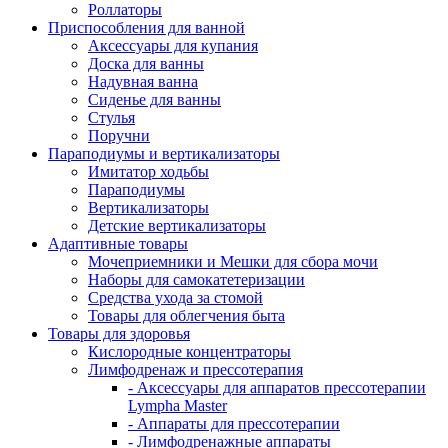
Роллаторы
Приспособления для ванной
Аксессуары для купания
Доска для ванны
Надувная ванна
Сиденье для ванны
Стулья
Поручни
Параподиумы и вертикализаторы
Имитатор ходьбы
Параподиумы
Вертикализаторы
Детские вертикализаторы
Адаптивные товары
Мочеприемники и Мешки для сбора мочи
Наборы для самокатетеризации
Средства ухода за стомой
Товары для облегчения быта
Товары для здоровья
Кислородные концентраторы
Лимфодренаж и прессотерапия
- Аксессуары для аппаратов прессотерапии
Lympha Master
- Аппараты для прессотерапии
- Лимфодренажные аппараты