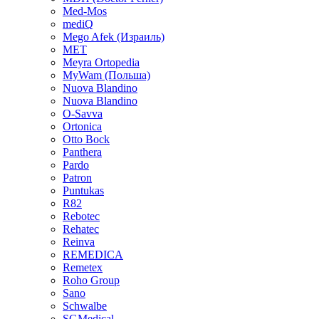
Med-Mos
mediQ
Mego Afek (Израиль)
MET
Meyra Ortopedia
MyWam (Польша)
Nuova Blandino
Nuova Blandino
O-Savva
Ortonica
Otto Bock
Panthera
Pardo
Patron
Puntukas
R82
Rebotec
Rehatec
Reinva
REMEDICA
Remetex
Roho Group
Sano
Schwalbe
SGMedical