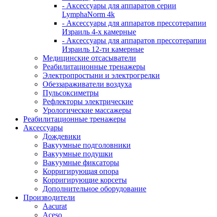
- Аксессуары для аппаратов серии
LymphaNorm 4k
- Аксессуары для аппаратов прессотерапии
Израиль 4-х камерные
- Аксессуары для аппаратов прессотерапии
Израиль 12-ти камерные
Медицинские отсасыватели
Реабилитационные тренажеры
Электропростыни и электрогрелки
Обеззараживатели воздуха
Пульсоксиметры
Рефлекторы электрические
Урологические массажеры
Реабилитационные тренажеры
Аксессуары
Дождевики
Вакуумные подголовники
Вакуумные подушки
Вакуумные фиксаторы
Корригирующая опора
Корригирующие корсеты
Дополнительное оборудование
Производители
Aacurat
Aceso