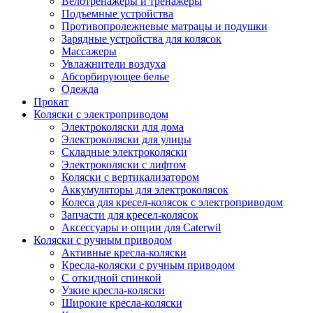
Велотренажеры и тренажеры
Подъемные устройства
Противопролежневые матрацы и подушки
Зарядные устройства для колясок
Массажеры
Увлажнители воздуха
Абсорбирующее белье
Одежда
Прокат
Коляски с электроприводом
Электроколяски для дома
Электроколяски для улицы
Складные электроколяски
Электроколяски с лифтом
Коляски с вертикализатором
Аккумуляторы для электроколясок
Колеса для кресел-колясок с электроприводом
Запчасти для кресел-колясок
Аксессуары и опции для Caterwil
Коляски с ручным приводом
Активные кресла-коляски
Кресла-коляски с ручным приводом
С откидной спинкой
Узкие кресла-коляски
Широкие кресла-коляски