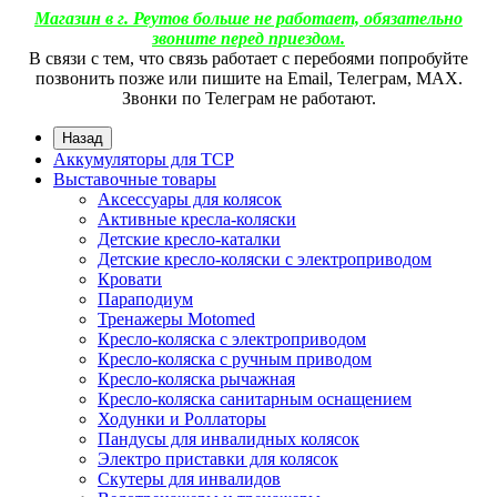
Магазин в г. Реутов больше не работает, обязательно
звоните перед приездом.
В связи с тем, что связь работает с перебоями попробуйте
позвонить позже или пишите на Email, Телеграм, МАХ.
Звонки по Телеграм не работают.
Назад
Аккумуляторы для ТСР
Выставочные товары
Аксессуары для колясок
Активные кресла-коляски
Детские кресло-каталки
Детские кресло-коляски с электроприводом
Кровати
Параподиум
Тренажеры Motomed
Кресло-коляска с электроприводом
Кресло-коляска с ручным приводом
Кресло-коляска рычажная
Кресло-коляска санитарным оснащением
Ходунки и Роллаторы
Пандусы для инвалидных колясок
Электро приставки для колясок
Скутеры для инвалидов