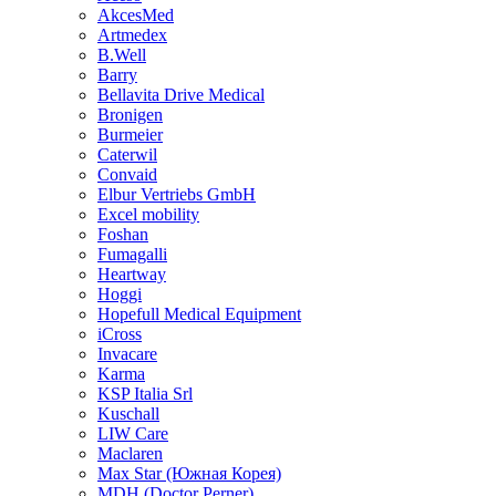
AkcesMed
Artmedex
B.Well
Barry
Bellavita Drive Medical
Bronigen
Burmeier
Caterwil
Convaid
Elbur Vertriebs GmbH
Excel mobility
Foshan
Fumagalli
Heartway
Hoggi
Hopefull Medical Equipment
iCross
Invacare
Karma
KSP Italia Srl
Kuschall
LIW Care
Maclaren
Max Star (Южная Корея)
MDH (Doctor Perner)