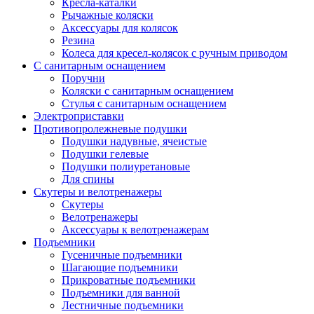
Кресла-каталки
Рычажные коляски
Аксессуары для колясок
Резина
Колеса для кресел-колясок с ручным приводом
С санитарным оснащением
Поручни
Коляски с санитарным оснащением
Стулья с санитарным оснащением
Электроприставки
Противопролежневые подушки
Подушки надувные, ячеистые
Подушки гелевые
Подушки полиуретановые
Для спины
Скутеры и велотренажеры
Скутеры
Велотренажеры
Аксессуары к велотренажерам
Подъемники
Гусеничные подъемники
Шагающие подъемники
Прикроватные подъемники
Подъемники для ванной
Лестничные подъемники