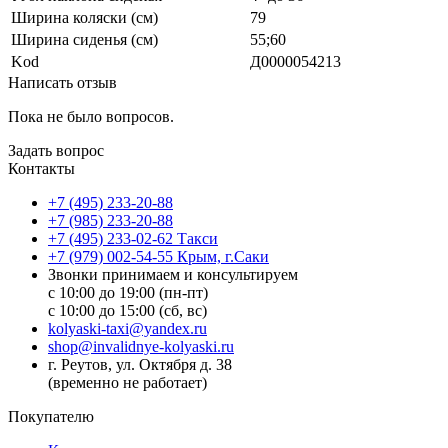
Ширина коляски (см)
79
Ширина сиденья (см)
55;60
Kod
Д0000054213
Написать отзыв
Пока не было вопросов.
Задать вопрос
Контакты
+7 (495) 233-20-88
+7 (985) 233-20-88
+7 (495) 233-02-62 Такси
+7 (979) 002-54-55 Крым, г.Саки
Звонки принимаем и консультируем
с 10:00 до 19:00 (пн-пт)
с 10:00 до 15:00 (сб, вс)
kolyaski-taxi@yandex.ru
shop@invalidnye-kolyaski.ru
г. Реутов, ул. Октября д. 38
(временно не работает)
Покупателю