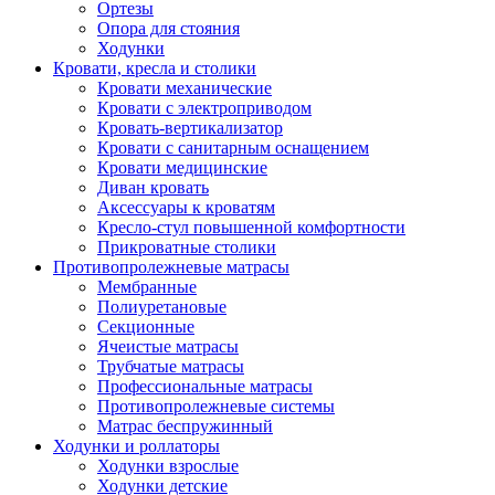
Ортезы
Опора для стояния
Ходунки
Кровати, кресла и столики
Кровати механические
Кровати с электроприводом
Кровать-вертикализатор
Кровати с санитарным оснащением
Кровати медицинские
Диван кровать
Аксессуары к кроватям
Кресло-стул повышенной комфортности
Прикроватные столики
Противопролежневые матрасы
Мембранные
Полиуретановые
Секционные
Ячеистые матрасы
Трубчатые матрасы
Профессиональные матрасы
Противопролежневые системы
Матрас беспружинный
Ходунки и роллаторы
Ходунки взрослые
Ходунки детские