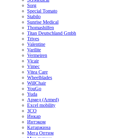
Sorg
Special Tomato
Stabilo
Sunrise Medical
Thomashilfen
Titan Deutschland Gmbh
Trives
Valentine
Varilite
Vermeiren
Vicair
Vimec
Vitea Care
Wheelblades
WillChair
YouGo
Yuda
Армед (Armed)
Еxcel mobility
ЗСО
Инкар
Интэком
Катаржина
Мега Оптим