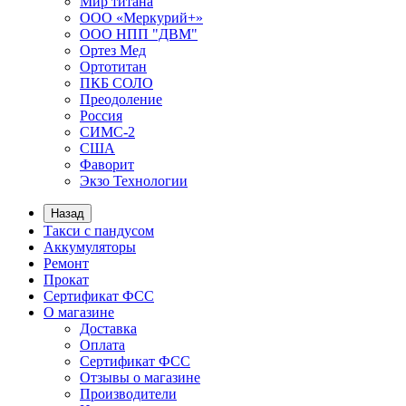
Мир титана
ООО «Меркурий+»
ООО НПП "ДВМ"
Ортез Мед
Ортотитан
ПКБ СОЛО
Преодоление
Россия
СИМС-2
США
Фаворит
Экзо Технологии
Назад
Такси с пандусом
Аккумуляторы
Ремонт
Прокат
Сертификат ФСС
О магазине
Доставка
Оплата
Сертификат ФСС
Отзывы о магазине
Производители