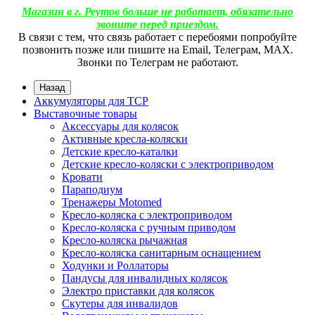
Магазин в г. Реутов больше не работает, обязательно
звоните перед приездом.
В связи с тем, что связь работает с перебоями попробуйте
позвонить позже или пишите на Email, Телеграм, МАХ.
Звонки по Телеграм не работают.
Назад
Аккумуляторы для ТСР
Выставочные товары
Аксессуары для колясок
Активные кресла-коляски
Детские кресло-каталки
Детские кресло-коляски с электроприводом
Кровати
Параподиум
Тренажеры Motomed
Кресло-коляска с электроприводом
Кресло-коляска с ручным приводом
Кресло-коляска рычажная
Кресло-коляска санитарным оснащением
Ходунки и Роллаторы
Пандусы для инвалидных колясок
Электро приставки для колясок
Скутеры для инвалидов