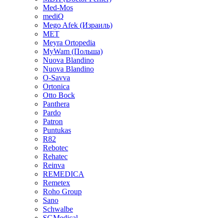
Med-Mos
mediQ
Mego Afek (Израиль)
MET
Meyra Ortopedia
MyWam (Польша)
Nuova Blandino
Nuova Blandino
O-Savva
Ortonica
Otto Bock
Panthera
Pardo
Patron
Puntukas
R82
Rebotec
Rehatec
Reinva
REMEDICA
Remetex
Roho Group
Sano
Schwalbe
SGMedical