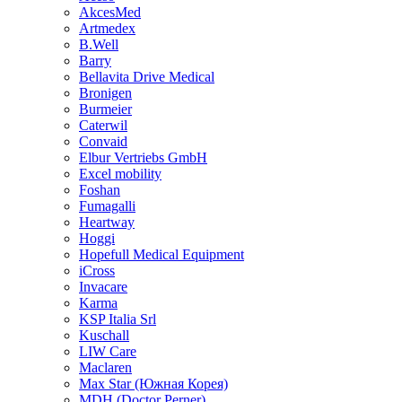
AkcesMed
Artmedex
B.Well
Barry
Bellavita Drive Medical
Bronigen
Burmeier
Caterwil
Convaid
Elbur Vertriebs GmbH
Excel mobility
Foshan
Fumagalli
Heartway
Hoggi
Hopefull Medical Equipment
iCross
Invacare
Karma
KSP Italia Srl
Kuschall
LIW Care
Maclaren
Max Star (Южная Корея)
MDH (Doctor Perner)