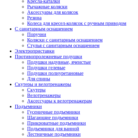
Кресла-каталки
Рычажные коляски
Аксессуары для колясок
Резина
Колеса для кресел-колясок с ручным приводом
С санитарным оснащением
Поручни
Коляски с санитарным оснащением
Стулья с санитарным оснащением
Электроприставки
Противопролежневые подушки
Подушки надувные, ячеистые
Подушки гелевые
Подушки полиуретановые
Для спины
Скутеры и велотренажеры
Скутеры
Велотренажеры
Аксессуары к велотренажерам
Подъемники
Гусеничные подъемники
Шагающие подъемники
Прикроватные подъемники
Подъемники для ванной
Лестничные подъемники