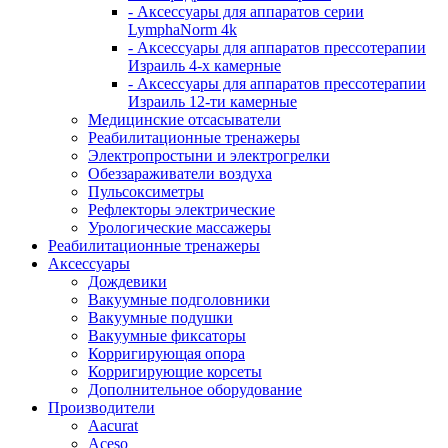
- Аксессуары для аппаратов серии
LymphaNorm 4k
- Аксессуары для аппаратов прессотерапии
Израиль 4-х камерные
- Аксессуары для аппаратов прессотерапии
Израиль 12-ти камерные
Медицинские отсасыватели
Реабилитационные тренажеры
Электропростыни и электрогрелки
Обеззараживатели воздуха
Пульсоксиметры
Рефлекторы электрические
Урологические массажеры
Реабилитационные тренажеры
Аксессуары
Дождевики
Вакуумные подголовники
Вакуумные подушки
Вакуумные фиксаторы
Корригирующая опора
Корригирующие корсеты
Дополнительное оборудование
Производители
Aacurat
Aceso