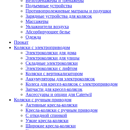
Велотренажеры и тренажеры
Подъемные устройства
Противопролежневые матрацы и подушки
Зарядные устройства для колясок
Массажеры
Увлажнители воздуха
Абсорбирующее белье
Одежда
Прокат
Коляски с электроприводом
Электроколяски для дома
Электроколяски для улицы
Складные электроколяски
Электроколяски с лифтом
Коляски с вертикализатором
Аккумуляторы для электроколясок
Колеса для кресел-колясок с электроприводом
Запчасти для кресел-колясок
Аксессуары и опции для Caterwil
Коляски с ручным приводом
Активные кресла-коляски
Кресла-коляски с ручным приводом
С откидной спинкой
Узкие кресла-коляски
Широкие кресла-коляски