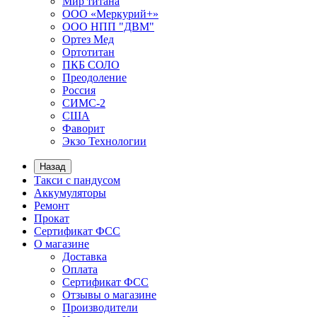
Мир титана
ООО «Меркурий+»
ООО НПП "ДВМ"
Ортез Мед
Ортотитан
ПКБ СОЛО
Преодоление
Россия
СИМС-2
США
Фаворит
Экзо Технологии
Назад
Такси с пандусом
Аккумуляторы
Ремонт
Прокат
Сертификат ФСС
О магазине
Доставка
Оплата
Сертификат ФСС
Отзывы о магазине
Производители