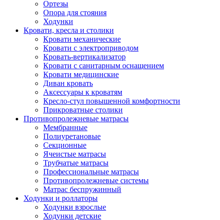
Ортезы
Опора для стояния
Ходунки
Кровати, кресла и столики
Кровати механические
Кровати с электроприводом
Кровать-вертикализатор
Кровати с санитарным оснащением
Кровати медицинские
Диван кровать
Аксессуары к кроватям
Кресло-стул повышенной комфортности
Прикроватные столики
Противопролежневые матрасы
Мембранные
Полиуретановые
Секционные
Ячеистые матрасы
Трубчатые матрасы
Профессиональные матрасы
Противопролежневые системы
Матрас беспружинный
Ходунки и роллаторы
Ходунки взрослые
Ходунки детские