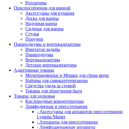
Роллаторы
Приспособления для ванной
Аксессуары для купания
Доска для ванны
Надувная ванна
Сиденье для ванны
Стулья
Поручни
Параподиумы и вертикализаторы
Имитатор ходьбы
Параподиумы
Вертикализаторы
Детские вертикализаторы
Адаптивные товары
Мочеприемники и Мешки для сбора мочи
Наборы для самокатетеризации
Средства ухода за стомой
Товары для облегчения быта
Товары для здоровья
Кислородные концентраторы
Лимфодренаж и прессотерапия
- Аксессуары для аппаратов прессотерапии
Lympha Master
- Аппараты для прессотерапии
- Лимфодренажные аппараты