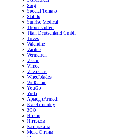
Sorg
Special Tomato
Stabilo
Sunrise Medical
Thomashilfen
Titan Deutschland Gmbh
Trives
Valentine
Varilite
Vermeiren
Vicair
Vimec
Vitea Care
Wheelblades
WillChair
YouGo
Yuda
Армед (Armed)
Еxcel mobility
ЗСО
Инкар
Интэком
Катаржина
Мега Оптим