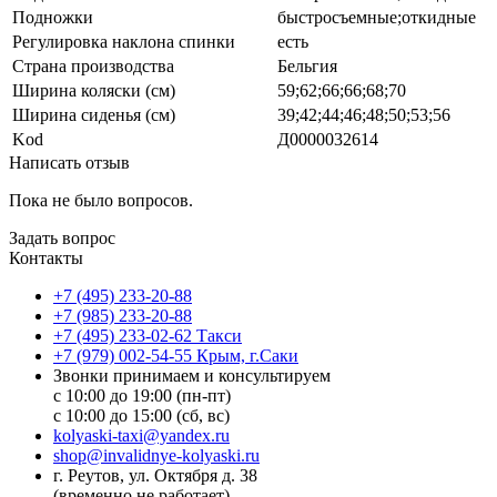
Подножки
быстросъемные;откидные
Регулировка наклона спинки
есть
Страна производства
Бельгия
Ширина коляски (см)
59;62;66;66;68;70
Ширина сиденья (см)
39;42;44;46;48;50;53;56
Kod
Д0000032614
Написать отзыв
Пока не было вопросов.
Задать вопрос
Контакты
+7 (495) 233-20-88
+7 (985) 233-20-88
+7 (495) 233-02-62 Такси
+7 (979) 002-54-55 Крым, г.Саки
Звонки принимаем и консультируем
с 10:00 до 19:00 (пн-пт)
с 10:00 до 15:00 (сб, вс)
kolyaski-taxi@yandex.ru
shop@invalidnye-kolyaski.ru
г. Реутов, ул. Октября д. 38
(временно не работает)