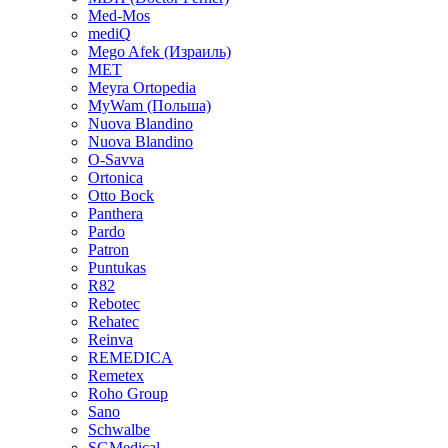
Med-Mos
mediQ
Mego Afek (Израиль)
MET
Meyra Ortopedia
MyWam (Польша)
Nuova Blandino
Nuova Blandino
O-Savva
Ortonica
Otto Bock
Panthera
Pardo
Patron
Puntukas
R82
Rebotec
Rehatec
Reinva
REMEDICA
Remetex
Roho Group
Sano
Schwalbe
SGMedical