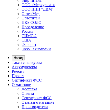
Мир титана
ООО «Меркурий+»
ООО НПП "ДВМ"
Ортез Мед
Ортотитан
ПКБ СОЛО
Преодоление
Россия
СИМС-2
США
Фаворит
Экзо Технологии
Назад
Такси с пандусом
Аккумуляторы
Ремонт
Прокат
Сертификат ФСС
О магазине
Доставка
Оплата
Сертификат ФСС
Отзывы о магазине
Производители