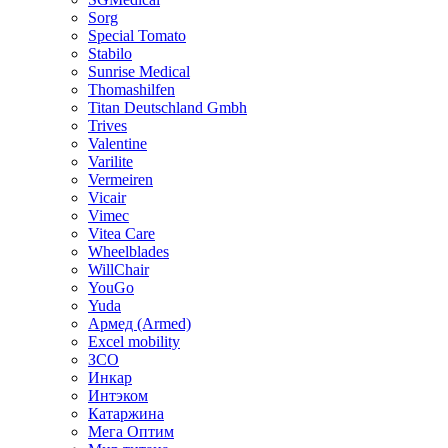
Sorg
Special Tomato
Stabilo
Sunrise Medical
Thomashilfen
Titan Deutschland Gmbh
Trives
Valentine
Varilite
Vermeiren
Vicair
Vimec
Vitea Care
Wheelblades
WillChair
YouGo
Yuda
Армед (Armed)
Еxcel mobility
ЗСО
Инкар
Интэком
Катаржина
Мега Оптим