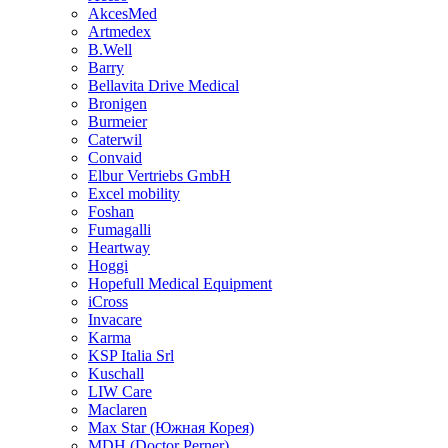
AkcesMed
Artmedex
B.Well
Barry
Bellavita Drive Medical
Bronigen
Burmeier
Caterwil
Convaid
Elbur Vertriebs GmbH
Excel mobility
Foshan
Fumagalli
Heartway
Hoggi
Hopefull Medical Equipment
iCross
Invacare
Karma
KSP Italia Srl
Kuschall
LIW Care
Maclaren
Max Star (Южная Корея)
MDH (Doctor Perner)