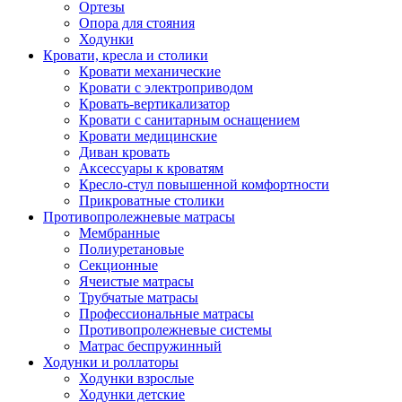
Ортезы
Опора для стояния
Ходунки
Кровати, кресла и столики
Кровати механические
Кровати с электроприводом
Кровать-вертикализатор
Кровати с санитарным оснащением
Кровати медицинские
Диван кровать
Аксессуары к кроватям
Кресло-стул повышенной комфортности
Прикроватные столики
Противопролежневые матрасы
Мембранные
Полиуретановые
Секционные
Ячеистые матрасы
Трубчатые матрасы
Профессиональные матрасы
Противопролежневые системы
Матрас беспружинный
Ходунки и роллаторы
Ходунки взрослые
Ходунки детские