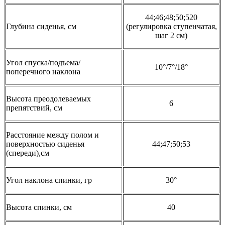
44;46;48;50;520
Глубина сиденья, см
(регулировка ступенчатая,
шаг 2 см)
Угол спуска/подъема/
10°/7°/18°
поперечного наклона
Высота преодолеваемых
6
препятствий, см
Расстояние между полом и
поверхностью сиденья
44;47;50;53
(спереди),см
Угол наклона спинки, гр
30°
Высота спинки, см
40