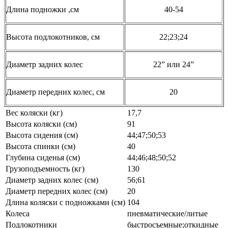
Длина подножки ,см
40-54
Высота подлокотников, см
22;23;24
Диаметр задних колес
22” или 24”
Диаметр передних колес, см
20
Вес коляски (кг)
17,7
Высота коляски (см)
91
Высота сидения (см)
44;47;50;53
Высота спинки (см)
40
Глубина сиденья (см)
44;46;48;50;52
Грузоподъемность (кг)
130
Диаметр задних колес (см)
56;61
Диаметр передних колес (см)
20
Длина коляски с подножками (см)
104
Колеса
пневматические/литые
Подлокотники
быстросъемные;откидные