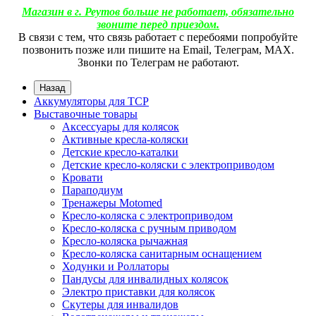
Магазин в г. Реутов больше не работает, обязательно
звоните перед приездом.
В связи с тем, что связь работает с перебоями попробуйте
позвонить позже или пишите на Email, Телеграм, МАХ.
Звонки по Телеграм не работают.
Назад
Аккумуляторы для ТСР
Выставочные товары
Аксессуары для колясок
Активные кресла-коляски
Детские кресло-каталки
Детские кресло-коляски с электроприводом
Кровати
Параподиум
Тренажеры Motomed
Кресло-коляска с электроприводом
Кресло-коляска с ручным приводом
Кресло-коляска рычажная
Кресло-коляска санитарным оснащением
Ходунки и Роллаторы
Пандусы для инвалидных колясок
Электро приставки для колясок
Скутеры для инвалидов