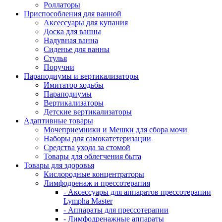
Роллаторы
Приспособления для ванной
Аксессуары для купания
Доска для ванны
Надувная ванна
Сиденье для ванны
Стулья
Поручни
Параподиумы и вертикализаторы
Имитатор ходьбы
Параподиумы
Вертикализаторы
Детские вертикализаторы
Адаптивные товары
Мочеприемники и Мешки для сбора мочи
Наборы для самокатетеризации
Средства ухода за стомой
Товары для облегчения быта
Товары для здоровья
Кислородные концентраторы
Лимфодренаж и прессотерапия
- Аксессуары для аппаратов прессотерапии
Lympha Master
- Аппараты для прессотерапии
- Лимфодренажные аппараты