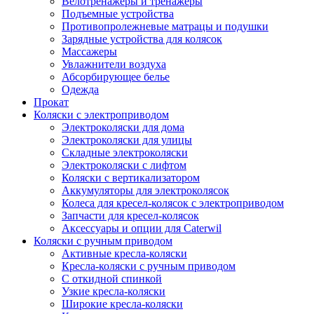
Велотренажеры и тренажеры
Подъемные устройства
Противопролежневые матрацы и подушки
Зарядные устройства для колясок
Массажеры
Увлажнители воздуха
Абсорбирующее белье
Одежда
Прокат
Коляски с электроприводом
Электроколяски для дома
Электроколяски для улицы
Складные электроколяски
Электроколяски с лифтом
Коляски с вертикализатором
Аккумуляторы для электроколясок
Колеса для кресел-колясок с электроприводом
Запчасти для кресел-колясок
Аксессуары и опции для Caterwil
Коляски с ручным приводом
Активные кресла-коляски
Кресла-коляски с ручным приводом
С откидной спинкой
Узкие кресла-коляски
Широкие кресла-коляски