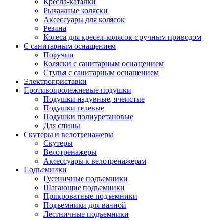
Кресла-каталки
Рычажные коляски
Аксессуары для колясок
Резина
Колеса для кресел-колясок с ручным приводом
С санитарным оснащением
Поручни
Коляски с санитарным оснащением
Стулья с санитарным оснащением
Электроприставки
Противопролежневые подушки
Подушки надувные, ячеистые
Подушки гелевые
Подушки полиуретановые
Для спины
Скутеры и велотренажеры
Скутеры
Велотренажеры
Аксессуары к велотренажерам
Подъемники
Гусеничные подъемники
Шагающие подъемники
Прикроватные подъемники
Подъемники для ванной
Лестничные подъемники