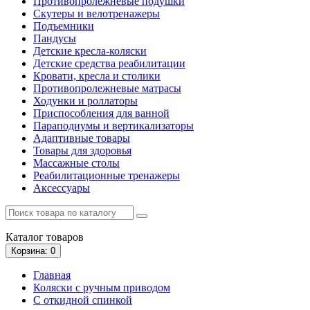
Противопролежневые подушки
Скутеры и велотренажеры
Подъемники
Пандусы
Детские кресла-коляски
Детские средства реабилитации
Кровати, кресла и столики
Противопролежневые матрасы
Ходунки и роллаторы
Приспособления для ванной
Параподиумы и вертикализаторы
Адаптивные товары
Товары для здоровья
Массажные столы
Реабилитационные тренажеры
Аксессуары
Каталог
товаров
Корзина
: 0
Главная
Коляски с ручным приводом
С откидной спинкой