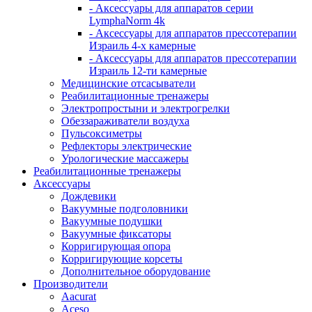
- Аксессуары для аппаратов серии
LymphaNorm 4k
- Аксессуары для аппаратов прессотерапии
Израиль 4-х камерные
- Аксессуары для аппаратов прессотерапии
Израиль 12-ти камерные
Медицинские отсасыватели
Реабилитационные тренажеры
Электропростыни и электрогрелки
Обеззараживатели воздуха
Пульсоксиметры
Рефлекторы электрические
Урологические массажеры
Реабилитационные тренажеры
Аксессуары
Дождевики
Вакуумные подголовники
Вакуумные подушки
Вакуумные фиксаторы
Корригирующая опора
Корригирующие корсеты
Дополнительное оборудование
Производители
Aacurat
Aceso