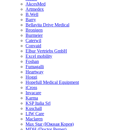
AkcesMed
Artmedex
B.Well
Barry
Bellavita Drive Medical
Bronigen
Burmeier
Caterwil
Convaid
Elbur Vertriebs GmbH
Excel mobility
Foshan
Fumagalli
Heartway
Hoggi
Hopefull Medical Equipment
iCross
Invacare
Karma
KSP Italia Srl
Kuschall
LIW Care
Maclaren
Max Star (Южная Корея)
MDH (Doctor Perner)