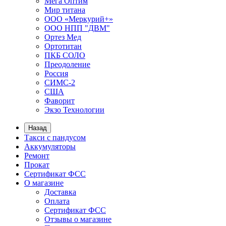
Мега Оптим
Мир титана
ООО «Меркурий+»
ООО НПП "ДВМ"
Ортез Мед
Ортотитан
ПКБ СОЛО
Преодоление
Россия
СИМС-2
США
Фаворит
Экзо Технологии
Назад
Такси с пандусом
Аккумуляторы
Ремонт
Прокат
Сертификат ФСС
О магазине
Доставка
Оплата
Сертификат ФСС
Отзывы о магазине