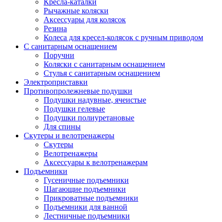
Кресла-каталки
Рычажные коляски
Аксессуары для колясок
Резина
Колеса для кресел-колясок с ручным приводом
С санитарным оснащением
Поручни
Коляски с санитарным оснащением
Стулья с санитарным оснащением
Электроприставки
Противопролежневые подушки
Подушки надувные, ячеистые
Подушки гелевые
Подушки полиуретановые
Для спины
Скутеры и велотренажеры
Скутеры
Велотренажеры
Аксессуары к велотренажерам
Подъемники
Гусеничные подъемники
Шагающие подъемники
Прикроватные подъемники
Подъемники для ванной
Лестничные подъемники