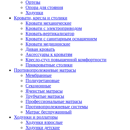
Ортезы
Опора для стояния
Ходунки
Кровати, кресла и столики
Кровати механические
Кровати с электроприводом
Кровать-вертикализатор
Кровати с санитарным оснащением
Кровати медицинские
Диван кровать
Аксессуары к кроватям
Кресло-стул повышенной комфортности
Прикроватные столики
Противопролежневые матрасы
Мембранные
Полиуретановые
Секционные
Ячеистые матрасы
Трубчатые матрасы
Профессиональные матрасы
Противопролежневые системы
Матрас беспружинный
Ходунки и роллаторы
Ходунки взрослые
Ходунки детские