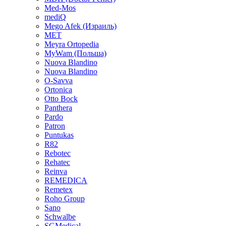
Med-Mos
mediQ
Mego Afek (Израиль)
MET
Meyra Ortopedia
MyWam (Польша)
Nuova Blandino
Nuova Blandino
O-Savva
Ortonica
Otto Bock
Panthera
Pardo
Patron
Puntukas
R82
Rebotec
Rehatec
Reinva
REMEDICA
Remetex
Roho Group
Sano
Schwalbe
SGMedical