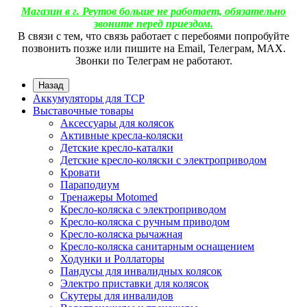
Магазин в г. Реутов больше не работает, обязательно
звоните перед приездом.
В связи с тем, что связь работает с перебоями попробуйте
позвонить позже или пишите на Email, Телеграм, МАХ.
Звонки по Телеграм не работают.
Назад
Аккумуляторы для ТСР
Выставочные товары
Аксессуары для колясок
Активные кресла-коляски
Детские кресло-каталки
Детские кресло-коляски с электроприводом
Кровати
Параподиум
Тренажеры Motomed
Кресло-коляска с электроприводом
Кресло-коляска с ручным приводом
Кресло-коляска рычажная
Кресло-коляска санитарным оснащением
Ходунки и Роллаторы
Пандусы для инвалидных колясок
Электро приставки для колясок
Скутеры для инвалидов