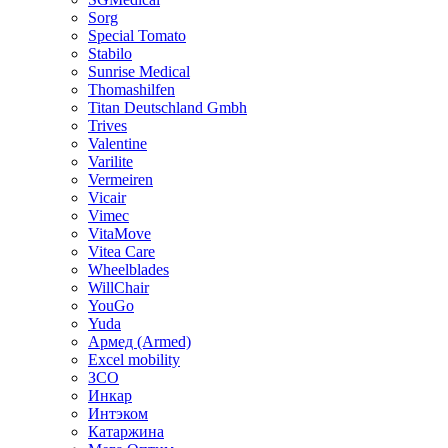
Sorg
Special Tomato
Stabilo
Sunrise Medical
Thomashilfen
Titan Deutschland Gmbh
Trives
Valentine
Varilite
Vermeiren
Vicair
Vimec
VitaMove
Vitea Care
Wheelblades
WillChair
YouGo
Yuda
Армед (Armed)
Еxcel mobility
ЗСО
Инкар
Интэком
Катаржина