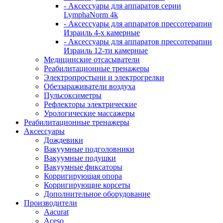
- Аксессуары для аппаратов серии
LymphaNorm 4k
- Аксессуары для аппаратов прессотерапии
Израиль 4-х камерные
- Аксессуары для аппаратов прессотерапии
Израиль 12-ти камерные
Медицинские отсасыватели
Реабилитационные тренажеры
Электропростыни и электрогрелки
Обеззараживатели воздуха
Пульсоксиметры
Рефлекторы электрические
Урологические массажеры
Реабилитационные тренажеры
Аксессуары
Дождевики
Вакуумные подголовники
Вакуумные подушки
Вакуумные фиксаторы
Корригирующая опора
Корригирующие корсеты
Дополнительное оборудование
Производители
Aacurat
Aceso