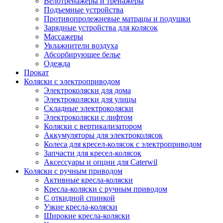
Велотренажеры и тренажеры
Подъемные устройства
Противопролежневые матрацы и подушки
Зарядные устройства для колясок
Массажеры
Увлажнители воздуха
Абсорбирующее белье
Одежда
Прокат
Коляски с электроприводом
Электроколяски для дома
Электроколяски для улицы
Складные электроколяски
Электроколяски с лифтом
Коляски с вертикализатором
Аккумуляторы для электроколясок
Колеса для кресел-колясок с электроприводом
Запчасти для кресел-колясок
Аксессуары и опции для Caterwil
Коляски с ручным приводом
Активные кресла-коляски
Кресла-коляски с ручным приводом
С откидной спинкой
Узкие кресла-коляски
Широкие кресла-коляски