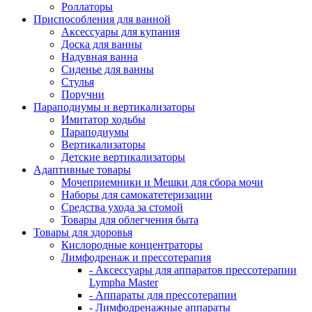
Роллаторы
Приспособления для ванной
Аксессуары для купания
Доска для ванны
Надувная ванна
Сиденье для ванны
Стулья
Поручни
Параподиумы и вертикализаторы
Имитатор ходьбы
Параподиумы
Вертикализаторы
Детские вертикализаторы
Адаптивные товары
Мочеприемники и Мешки для сбора мочи
Наборы для самокатетеризации
Средства ухода за стомой
Товары для облегчения быта
Товары для здоровья
Кислородные концентраторы
Лимфодренаж и прессотерапия
- Аксессуары для аппаратов прессотерапии
Lympha Master
- Аппараты для прессотерапии
- Лимфодренажные аппараты