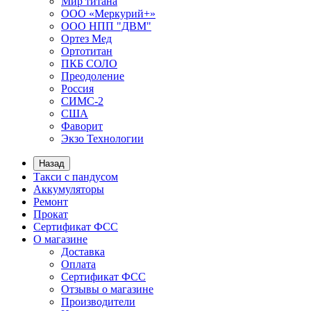
Мир титана
ООО «Меркурий+»
ООО НПП "ДВМ"
Ортез Мед
Ортотитан
ПКБ СОЛО
Преодоление
Россия
СИМС-2
США
Фаворит
Экзо Технологии
Назад
Такси с пандусом
Аккумуляторы
Ремонт
Прокат
Сертификат ФСС
О магазине
Доставка
Оплата
Сертификат ФСС
Отзывы о магазине
Производители