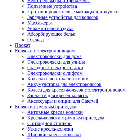
Велотренажеры и тренажеры
Подъемные устройства
Противопролежневые матрацы и подушки
Зарядные устройства для колясок
Массажеры
Увлажнители воздуха
Абсорбирующее белье
Одежда
Прокат
Коляски с электроприводом
Электроколяски для дома
Электроколяски для улицы
Складные электроколяски
Электроколяски с лифтом
Коляски с вертикализатором
Аккумуляторы для электроколясок
Колеса для кресел-колясок с электроприводом
Запчасти для кресел-колясок
Аксессуары и опции для Caterwil
Коляски с ручным приводом
Активные кресла-коляски
Кресла-коляски с ручным приводом
С откидной спинкой
Узкие кресла-коляски
Широкие кресла-коляски