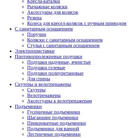
Кресла-каталки
Рычажные коляски
Аксессуары для колясок
Резина
Колеса для кресел-колясок с ручным приводом
С санитарным оснащением
Поручни
Коляски с санитарным оснащением
Стулья с санитарным оснащением
Электроприставки
Противопролежневые подушки
Подушки надувные, ячеистые
Подушки гелевые
Подушки полиуретановые
Для спины
Скутеры и велотренажеры
Скутеры
Велотренажеры
Аксессуары к велотренажерам
Подъемники
Гусеничные подъемники
Шагающие подъемники
Прикроватные подъемники
Подъемники для ванной
Лестничные подъемники