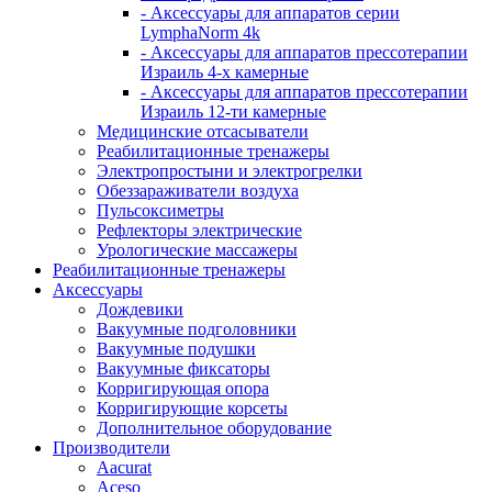
- Аксессуары для аппаратов серии
LymphaNorm 4k
- Аксессуары для аппаратов прессотерапии
Израиль 4-х камерные
- Аксессуары для аппаратов прессотерапии
Израиль 12-ти камерные
Медицинские отсасыватели
Реабилитационные тренажеры
Электропростыни и электрогрелки
Обеззараживатели воздуха
Пульсоксиметры
Рефлекторы электрические
Урологические массажеры
Реабилитационные тренажеры
Аксессуары
Дождевики
Вакуумные подголовники
Вакуумные подушки
Вакуумные фиксаторы
Корригирующая опора
Корригирующие корсеты
Дополнительное оборудование
Производители
Aacurat
Aceso