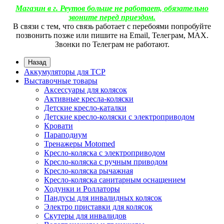
Магазин в г. Реутов больше не работает, обязательно
звоните перед приездом.
В связи с тем, что связь работает с перебоями попробуйте
позвонить позже или пишите на Email, Телеграм, МАХ.
Звонки по Телеграм не работают.
Назад
Аккумуляторы для ТСР
Выставочные товары
Аксессуары для колясок
Активные кресла-коляски
Детские кресло-каталки
Детские кресло-коляски с электроприводом
Кровати
Параподиум
Тренажеры Motomed
Кресло-коляска с электроприводом
Кресло-коляска с ручным приводом
Кресло-коляска рычажная
Кресло-коляска санитарным оснащением
Ходунки и Роллаторы
Пандусы для инвалидных колясок
Электро приставки для колясок
Скутеры для инвалидов