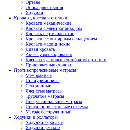
Ортезы
Опора для стояния
Ходунки
Кровати, кресла и столики
Кровати механические
Кровати с электроприводом
Кровать-вертикализатор
Кровати с санитарным оснащением
Кровати медицинские
Диван кровать
Аксессуары к кроватям
Кресло-стул повышенной комфортности
Прикроватные столики
Противопролежневые матрасы
Мембранные
Полиуретановые
Секционные
Ячеистые матрасы
Трубчатые матрасы
Профессиональные матрасы
Противопролежневые системы
Матрас беспружинный
Ходунки и роллаторы
Ходунки взрослые
Ходунки детские