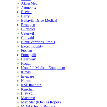
AkcesMed
Artmedex
B.Well
Barry
Bellavita Drive Medical
Bronigen
Burmeier
Caterwil
Convaid
Elbur Vertriebs GmbH
Excel mobility
Foshan
Fumagalli
Heartway
Hoggi
Hopefull Medical Equipment
iCross
Invacare
Karma
KSP Italia Srl
Kuschall
LIW Care
Maclaren
Max Star (Южная Корея)
MDH (Doctor Perner)