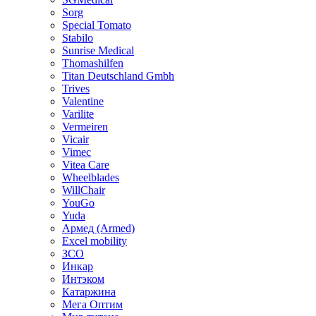
Sorg
Special Tomato
Stabilo
Sunrise Medical
Thomashilfen
Titan Deutschland Gmbh
Trives
Valentine
Varilite
Vermeiren
Vicair
Vimec
Vitea Care
Wheelblades
WillChair
YouGo
Yuda
Армед (Armed)
Еxcel mobility
ЗСО
Инкар
Интэком
Катаржина
Мега Оптим