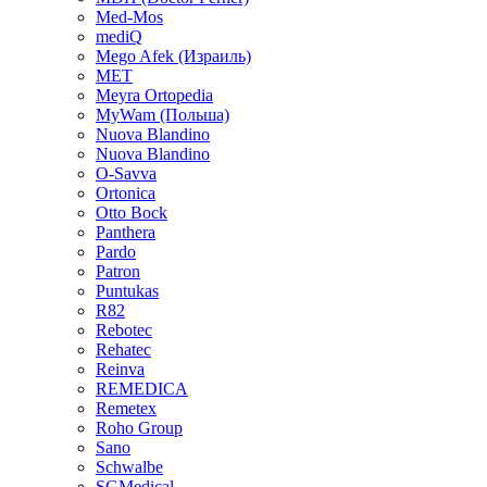
Med-Mos
mediQ
Mego Afek (Израиль)
MET
Meyra Ortopedia
MyWam (Польша)
Nuova Blandino
Nuova Blandino
O-Savva
Ortonica
Otto Bock
Panthera
Pardo
Patron
Puntukas
R82
Rebotec
Rehatec
Reinva
REMEDICA
Remetex
Roho Group
Sano
Schwalbe
SGMedical