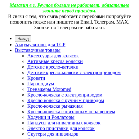
Магазин в г. Реутов больше не работает, обязательно
звоните перед приездом.
В связи с тем, что связь работает с перебоями попробуйте
позвонить позже или пишите на Email, Телеграм, МАХ.
Звонки по Телеграм не работают.
Назад
Аккумуляторы для ТСР
Выставочные товары
Аксессуары для колясок
Активные кресла-коляски
Детские кресло-каталки
Детские кресло-коляски с электроприводом
Кровати
Параподиум
Тренажеры Motomed
Кресло-коляска с электроприводом
Кресло-коляска с ручным приводом
Кресло-коляска рычажная
Кресло-коляска санитарным оснащением
Ходунки и Роллаторы
Пандусы для инвалидных колясок
Электро приставки для колясок
Скутеры для инвалидов