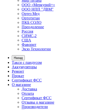
Мир титана
ООО «Меркурий+»
ООО НПП "ДВМ"
Ортез Мед
Ортотитан
ПКБ СОЛО
Преодоление
Россия
СИМС-2
США
Фаворит
Экзо Технологии
Назад
Такси с пандусом
Аккумуляторы
Ремонт
Прокат
Сертификат ФСС
О магазине
Доставка
Оплата
Сертификат ФСС
Отзывы о магазине
Производители