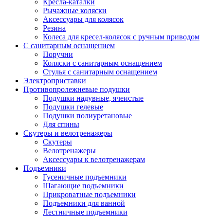
Кресла-каталки
Рычажные коляски
Аксессуары для колясок
Резина
Колеса для кресел-колясок с ручным приводом
С санитарным оснащением
Поручни
Коляски с санитарным оснащением
Стулья с санитарным оснащением
Электроприставки
Противопролежневые подушки
Подушки надувные, ячеистые
Подушки гелевые
Подушки полиуретановые
Для спины
Скутеры и велотренажеры
Скутеры
Велотренажеры
Аксессуары к велотренажерам
Подъемники
Гусеничные подъемники
Шагающие подъемники
Прикроватные подъемники
Подъемники для ванной
Лестничные подъемники