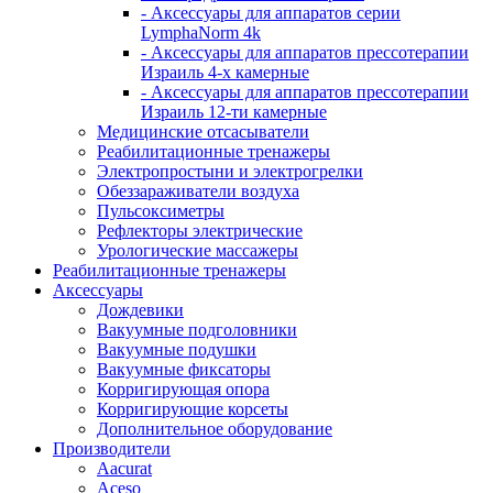
- Аксессуары для аппаратов серии
LymphaNorm 4k
- Аксессуары для аппаратов прессотерапии
Израиль 4-х камерные
- Аксессуары для аппаратов прессотерапии
Израиль 12-ти камерные
Медицинские отсасыватели
Реабилитационные тренажеры
Электропростыни и электрогрелки
Обеззараживатели воздуха
Пульсоксиметры
Рефлекторы электрические
Урологические массажеры
Реабилитационные тренажеры
Аксессуары
Дождевики
Вакуумные подголовники
Вакуумные подушки
Вакуумные фиксаторы
Корригирующая опора
Корригирующие корсеты
Дополнительное оборудование
Производители
Aacurat
Aceso