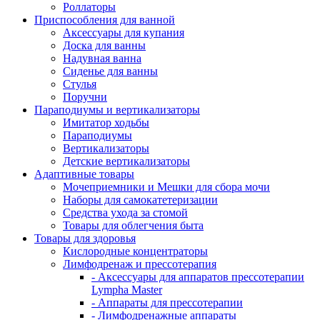
Роллаторы
Приспособления для ванной
Аксессуары для купания
Доска для ванны
Надувная ванна
Сиденье для ванны
Стулья
Поручни
Параподиумы и вертикализаторы
Имитатор ходьбы
Параподиумы
Вертикализаторы
Детские вертикализаторы
Адаптивные товары
Мочеприемники и Мешки для сбора мочи
Наборы для самокатетеризации
Средства ухода за стомой
Товары для облегчения быта
Товары для здоровья
Кислородные концентраторы
Лимфодренаж и прессотерапия
- Аксессуары для аппаратов прессотерапии
Lympha Master
- Аппараты для прессотерапии
- Лимфодренажные аппараты