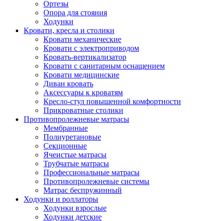
Ортезы
Опора для стояния
Ходунки
Кровати, кресла и столики
Кровати механические
Кровати с электроприводом
Кровать-вертикализатор
Кровати с санитарным оснащением
Кровати медицинские
Диван кровать
Аксессуары к кроватям
Кресло-стул повышенной комфортности
Прикроватные столики
Противопролежневые матрасы
Мембранные
Полиуретановые
Секционные
Ячеистые матрасы
Трубчатые матрасы
Профессиональные матрасы
Противопролежневые системы
Матрас беспружинный
Ходунки и роллаторы
Ходунки взрослые
Ходунки детские