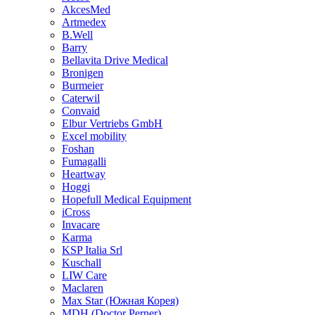
AkcesMed
Artmedex
B.Well
Barry
Bellavita Drive Medical
Bronigen
Burmeier
Caterwil
Convaid
Elbur Vertriebs GmbH
Excel mobility
Foshan
Fumagalli
Heartway
Hoggi
Hopefull Medical Equipment
iCross
Invacare
Karma
KSP Italia Srl
Kuschall
LIW Care
Maclaren
Max Star (Южная Корея)
MDH (Doctor Perner)