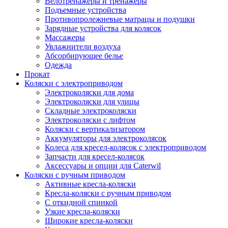
Велотренажеры и тренажеры
Подъемные устройства
Противопролежневые матрацы и подушки
Зарядные устройства для колясок
Массажеры
Увлажнители воздуха
Абсорбирующее белье
Одежда
Прокат
Коляски с электроприводом
Электроколяски для дома
Электроколяски для улицы
Складные электроколяски
Электроколяски с лифтом
Коляски с вертикализатором
Аккумуляторы для электроколясок
Колеса для кресел-колясок с электроприводом
Запчасти для кресел-колясок
Аксессуары и опции для Caterwil
Коляски с ручным приводом
Активные кресла-коляски
Кресла-коляски с ручным приводом
С откидной спинкой
Узкие кресла-коляски
Широкие кресла-коляски