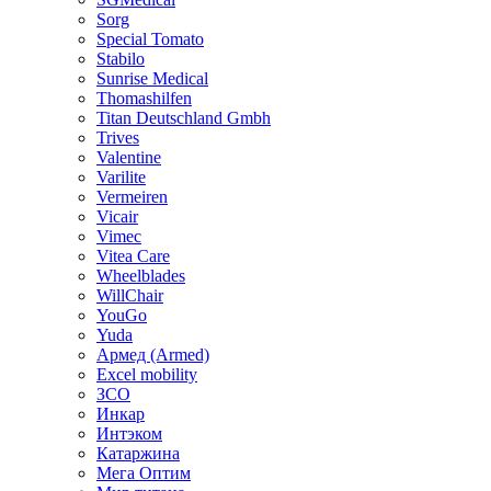
Sorg
Special Tomato
Stabilo
Sunrise Medical
Thomashilfen
Titan Deutschland Gmbh
Trives
Valentine
Varilite
Vermeiren
Vicair
Vimec
Vitea Care
Wheelblades
WillChair
YouGo
Yuda
Армед (Armed)
Еxcel mobility
ЗСО
Инкар
Интэком
Катаржина
Мега Оптим