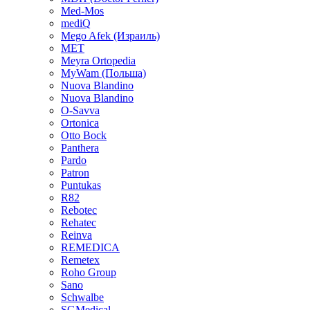
Med-Mos
mediQ
Mego Afek (Израиль)
MET
Meyra Ortopedia
MyWam (Польша)
Nuova Blandino
Nuova Blandino
O-Savva
Ortonica
Otto Bock
Panthera
Pardo
Patron
Puntukas
R82
Rebotec
Rehatec
Reinva
REMEDICA
Remetex
Roho Group
Sano
Schwalbe
SGMedical