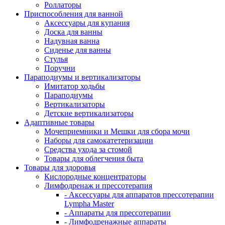
Роллаторы
Приспособления для ванной
Аксессуары для купания
Доска для ванны
Надувная ванна
Сиденье для ванны
Стулья
Поручни
Параподиумы и вертикализаторы
Имитатор ходьбы
Параподиумы
Вертикализаторы
Детские вертикализаторы
Адаптивные товары
Мочеприемники и Мешки для сбора мочи
Наборы для самокатетеризации
Средства ухода за стомой
Товары для облегчения быта
Товары для здоровья
Кислородные концентраторы
Лимфодренаж и прессотерапия
- Аксессуары для аппаратов прессотерапии
Lympha Master
- Аппараты для прессотерапии
- Лимфодренажные аппараты