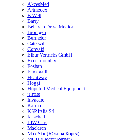
AkcesMed
Artmedex
B.Well
Barry
Bellavita Drive Medical
Bronigen
Burmeier
Caterwil
Convaid
Elbur Vertriebs GmbH
Excel mobility
Foshan
Fumagalli
Heartway
Hoggi
Hopefull Medical Equipment
iCross
Invacare
Karma
KSP Italia Srl
Kuschall
LIW Care
Maclaren
Max Star (Южная Корея)
MDH (Doctor Perner)