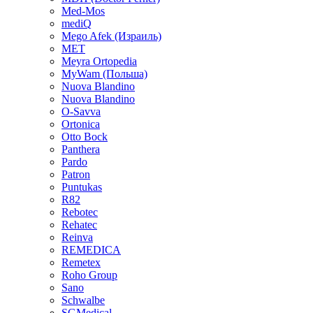
Med-Mos
mediQ
Mego Afek (Израиль)
MET
Meyra Ortopedia
MyWam (Польша)
Nuova Blandino
Nuova Blandino
O-Savva
Ortonica
Otto Bock
Panthera
Pardo
Patron
Puntukas
R82
Rebotec
Rehatec
Reinva
REMEDICA
Remetex
Roho Group
Sano
Schwalbe
SGMedical