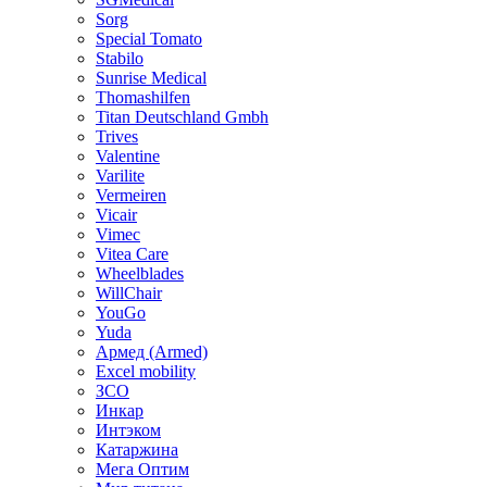
Sorg
Special Tomato
Stabilo
Sunrise Medical
Thomashilfen
Titan Deutschland Gmbh
Trives
Valentine
Varilite
Vermeiren
Vicair
Vimec
Vitea Care
Wheelblades
WillChair
YouGo
Yuda
Армед (Armed)
Еxcel mobility
ЗСО
Инкар
Интэком
Катаржина
Мега Оптим