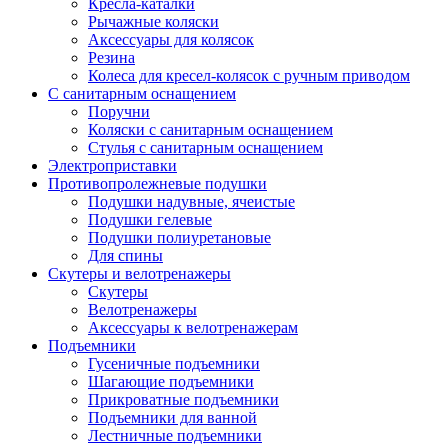
Кресла-каталки
Рычажные коляски
Аксессуары для колясок
Резина
Колеса для кресел-колясок с ручным приводом
С санитарным оснащением
Поручни
Коляски с санитарным оснащением
Стулья с санитарным оснащением
Электроприставки
Противопролежневые подушки
Подушки надувные, ячеистые
Подушки гелевые
Подушки полиуретановые
Для спины
Скутеры и велотренажеры
Скутеры
Велотренажеры
Аксессуары к велотренажерам
Подъемники
Гусеничные подъемники
Шагающие подъемники
Прикроватные подъемники
Подъемники для ванной
Лестничные подъемники