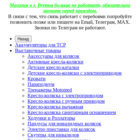
Магазин в г. Реутов больше не работает, обязательно
звоните перед приездом.
В связи с тем, что связь работает с перебоями попробуйте
позвонить позже или пишите на Email, Телеграм, МАХ.
Звонки по Телеграм не работают.
Назад
Аккумуляторы для ТСР
Выставочные товары
Аксессуары для колясок
Активные кресла-коляски
Детские кресло-каталки
Детские кресло-коляски с электроприводом
Кровати
Параподиум
Тренажеры Motomed
Кресло-коляска с электроприводом
Кресло-коляска с ручным приводом
Кресло-коляска рычажная
Кресло-коляска санитарным оснащением
Ходунки и Роллаторы
Пандусы для инвалидных колясок
Электро приставки для колясок
Скутеры для инвалидов