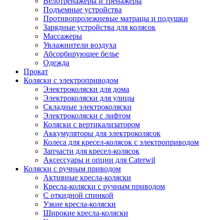
Велотренажеры и тренажеры
Подъемные устройства
Противопролежневые матрацы и подушки
Зарядные устройства для колясок
Массажеры
Увлажнители воздуха
Абсорбирующее белье
Одежда
Прокат
Коляски с электроприводом
Электроколяски для дома
Электроколяски для улицы
Складные электроколяски
Электроколяски с лифтом
Коляски с вертикализатором
Аккумуляторы для электроколясок
Колеса для кресел-колясок с электроприводом
Запчасти для кресел-колясок
Аксессуары и опции для Caterwil
Коляски с ручным приводом
Активные кресла-коляски
Кресла-коляски с ручным приводом
С откидной спинкой
Узкие кресла-коляски
Широкие кресла-коляски