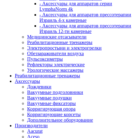
- Аксессуары для аппаратов серии
LymphaNorm 4k
- Аксессуары для аппаратов прессотерапии
Израиль 4-х камерные
- Аксессуары для аппаратов прессотерапии
Израиль 12-ти камерные
Медицинские отсасыватели
Реабилитационные тренажеры
Электропростыни и электрогрелки
Обеззараживатели воздуха
Пульсоксиметры
Рефлекторы электрические
Урологические массажеры
Реабилитационные тренажеры
Аксессуары
Дождевики
Вакуумные подголовники
Вакуумные подушки
Вакуумные фиксаторы
Корригирующая опора
Корригирующие корсеты
Дополнительное оборудование
Производители
Aacurat
Aceso