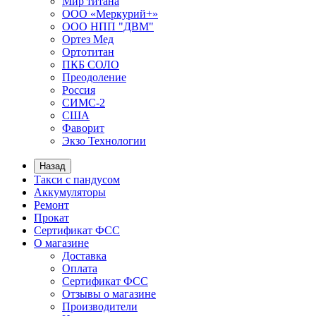
Мир титана
ООО «Меркурий+»
ООО НПП "ДВМ"
Ортез Мед
Ортотитан
ПКБ СОЛО
Преодоление
Россия
СИМС-2
США
Фаворит
Экзо Технологии
Назад
Такси с пандусом
Аккумуляторы
Ремонт
Прокат
Сертификат ФСС
О магазине
Доставка
Оплата
Сертификат ФСС
Отзывы о магазине
Производители