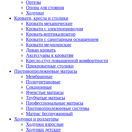
Ортезы
Опора для стояния
Ходунки
Кровати, кресла и столики
Кровати механические
Кровати с электроприводом
Кровать-вертикализатор
Кровати с санитарным оснащением
Кровати медицинские
Диван кровать
Аксессуары к кроватям
Кресло-стул повышенной комфортности
Прикроватные столики
Противопролежневые матрасы
Мембранные
Полиуретановые
Секционные
Ячеистые матрасы
Трубчатые матрасы
Профессиональные матрасы
Противопролежневые системы
Матрас беспружинный
Ходунки и роллаторы
Ходунки взрослые
Ходунки детские