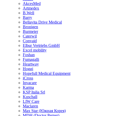
AkcesMed
Artmedex
B.Well
Barry
Bellavita Drive Medical
Bronigen
Burmeier
Caterwil
Convaid
Elbur Vertriebs GmbH
Excel mobility
Foshan
Fumagalli
Heartway
Hoggi
Hopefull Medical Equipment
iCross
Invacare
Karma
KSP Italia Srl
Kuschall
LIW Care
Maclaren
Max Star (Южная Корея)
MDH (Doctor Perner)