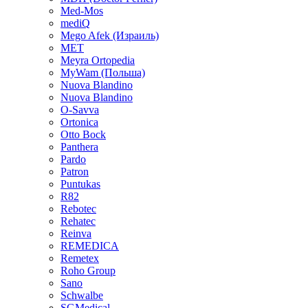
Med-Mos
mediQ
Mego Afek (Израиль)
MET
Meyra Ortopedia
MyWam (Польша)
Nuova Blandino
Nuova Blandino
O-Savva
Ortonica
Otto Bock
Panthera
Pardo
Patron
Puntukas
R82
Rebotec
Rehatec
Reinva
REMEDICA
Remetex
Roho Group
Sano
Schwalbe
SGMedical