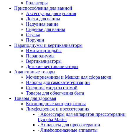
Роллаторы
Приспособления для ванной
Аксессуары для купания
Доска для ванны
Надувная ванна
Сиденье для ванны
Стулья
Поручни
Параподиумы и вертикализаторы
Имитатор ходьбы
Параподиумы
Вертикализаторы
Детские вертикализаторы
Адаптивные товары
Мочеприемники и Мешки для сбора мочи
Наборы для самокатетеризации
Средства ухода за стомой
Товары для облегчения быта
Товары для здоровья
Кислородные концентраторы
Лимфодренаж и прессотерапия
- Аксессуары для аппаратов прессотерапии
Lympha Master
- Аппараты для прессотерапии
- Лимфодренажные аппараты