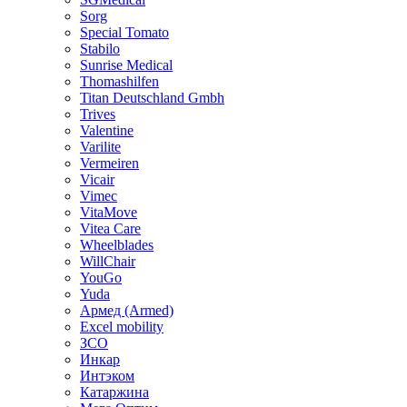
Sorg
Special Tomato
Stabilo
Sunrise Medical
Thomashilfen
Titan Deutschland Gmbh
Trives
Valentine
Varilite
Vermeiren
Vicair
Vimec
VitaMove
Vitea Care
Wheelblades
WillChair
YouGo
Yuda
Армед (Armed)
Еxcel mobility
ЗСО
Инкар
Интэком
Катаржина