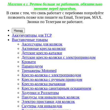
Магазин в г. Реутов больше не работает, обязательно
звоните перед приездом.
В связи с тем, что связь работает с перебоями попробуйте
позвонить позже или пишите на Email, Телеграм, МАХ.
Звонки по Телеграм не работают.
Назад
Аккумуляторы для ТСР
Выставочные товары
Аксессуары для колясок
Активные кресла-коляски
Детские кресло-каталки
Детские кресло-коляски с электроприводом
Кровати
Параподиум
Тренажеры Motomed
Кресло-коляска с электроприводом
Кресло-коляска с ручным приводом
Кресло-коляска рычажная
Кресло-коляска санитарным оснащением
Ходунки и Роллаторы
Пандусы для инвалидных колясок
Электро приставки для колясок
Скутеры для инвалидов