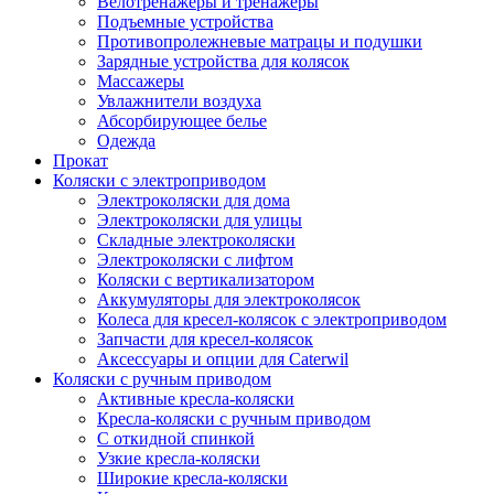
Велотренажеры и тренажеры
Подъемные устройства
Противопролежневые матрацы и подушки
Зарядные устройства для колясок
Массажеры
Увлажнители воздуха
Абсорбирующее белье
Одежда
Прокат
Коляски с электроприводом
Электроколяски для дома
Электроколяски для улицы
Складные электроколяски
Электроколяски с лифтом
Коляски с вертикализатором
Аккумуляторы для электроколясок
Колеса для кресел-колясок с электроприводом
Запчасти для кресел-колясок
Аксессуары и опции для Caterwil
Коляски с ручным приводом
Активные кресла-коляски
Кресла-коляски с ручным приводом
С откидной спинкой
Узкие кресла-коляски
Широкие кресла-коляски