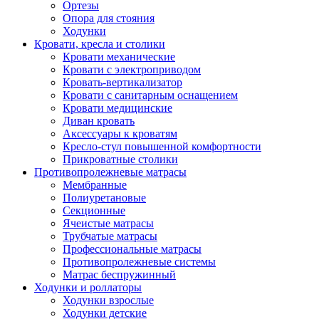
Ортезы
Опора для стояния
Ходунки
Кровати, кресла и столики
Кровати механические
Кровати с электроприводом
Кровать-вертикализатор
Кровати с санитарным оснащением
Кровати медицинские
Диван кровать
Аксессуары к кроватям
Кресло-стул повышенной комфортности
Прикроватные столики
Противопролежневые матрасы
Мембранные
Полиуретановые
Секционные
Ячеистые матрасы
Трубчатые матрасы
Профессиональные матрасы
Противопролежневые системы
Матрас беспружинный
Ходунки и роллаторы
Ходунки взрослые
Ходунки детские