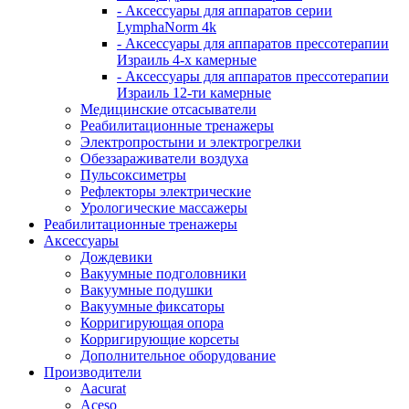
- Аксессуары для аппаратов серии
LymphaNorm 4k
- Аксессуары для аппаратов прессотерапии
Израиль 4-х камерные
- Аксессуары для аппаратов прессотерапии
Израиль 12-ти камерные
Медицинские отсасыватели
Реабилитационные тренажеры
Электропростыни и электрогрелки
Обеззараживатели воздуха
Пульсоксиметры
Рефлекторы электрические
Урологические массажеры
Реабилитационные тренажеры
Аксессуары
Дождевики
Вакуумные подголовники
Вакуумные подушки
Вакуумные фиксаторы
Корригирующая опора
Корригирующие корсеты
Дополнительное оборудование
Производители
Aacurat
Aceso