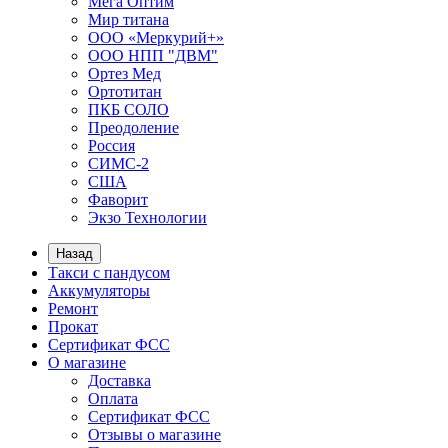
Мега Оптим
Мир титана
ООО «Меркурий+»
ООО НПП "ДВМ"
Ортез Мед
Ортотитан
ПКБ СОЛО
Преодоление
Россия
СИМС-2
США
Фаворит
Экзо Технологии
Назад
Такси с пандусом
Аккумуляторы
Ремонт
Прокат
Сертификат ФСС
О магазине
Доставка
Оплата
Сертификат ФСС
Отзывы о магазине