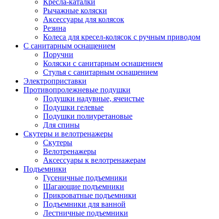
Кресла-каталки
Рычажные коляски
Аксессуары для колясок
Резина
Колеса для кресел-колясок с ручным приводом
С санитарным оснащением
Поручни
Коляски с санитарным оснащением
Стулья с санитарным оснащением
Электроприставки
Противопролежневые подушки
Подушки надувные, ячеистые
Подушки гелевые
Подушки полиуретановые
Для спины
Скутеры и велотренажеры
Скутеры
Велотренажеры
Аксессуары к велотренажерам
Подъемники
Гусеничные подъемники
Шагающие подъемники
Прикроватные подъемники
Подъемники для ванной
Лестничные подъемники