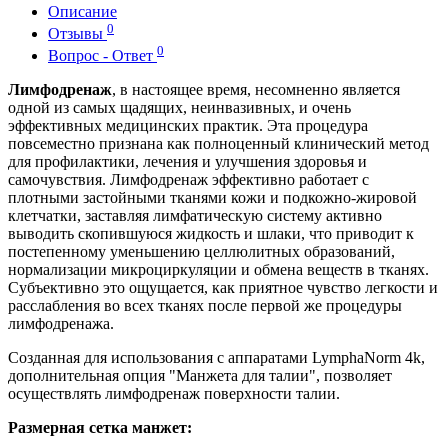
Описание
0
Отзывы
0
Вопрос - Ответ
Лимфодренаж
, в настоящее время, несомненно является
одной из самых щадящих, неинвазивных, и очень
эффективных медицинских практик. Эта процедура
повсеместно признана как полноценный клинический метод
для профилактики, лечения и улучшения здоровья и
самочувствия. Лимфодренаж эффективно работает с
плотными застойными тканями кожи и подкожно-жировой
клетчатки, заставляя лимфатическую систему активно
выводить скопившуюся жидкость и шлаки, что приводит к
постепенному уменьшению целлюлитных образований,
нормализации микроциркуляции и обмена веществ в тканях.
Субъективно это ощущается, как приятное чувство легкости и
расслабления во всех тканях после первой же процедуры
лимфодренажа.
Созданная для использования с аппаратами LymphaNorm 4k,
дополнительная опция "Манжета для талии", позволяет
осуществлять лимфодренаж поверхности талии.
Размерная сетка манжет: