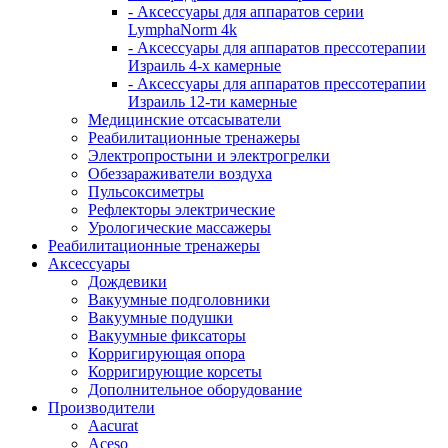
- Аксессуары для аппаратов серии
LymphaNorm 4k
- Аксессуары для аппаратов прессотерапии
Израиль 4-х камерные
- Аксессуары для аппаратов прессотерапии
Израиль 12-ти камерные
Медицинские отсасыватели
Реабилитационные тренажеры
Электропростыни и электрогрелки
Обеззараживатели воздуха
Пульсоксиметры
Рефлекторы электрические
Урологические массажеры
Реабилитационные тренажеры
Аксессуары
Дождевики
Вакуумные подголовники
Вакуумные подушки
Вакуумные фиксаторы
Корригирующая опора
Корригирующие корсеты
Дополнительное оборудование
Производители
Aacurat
Aceso