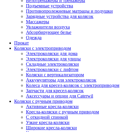
Велотренажеры и тренажеры
Подъемные устройства
Противопролежневые матрацы и подушки
Зарядные устройства для колясок
Массажеры
Увлажнители воздуха
Абсорбирующее белье
Одежда
Прокат
Коляски с электроприводом
Электроколяски для дома
Электроколяски для улицы
Складные электроколяски
Электроколяски с лифтом
Коляски с вертикализатором
Аккумуляторы для электроколясок
Колеса для кресел-колясок с электроприводом
Запчасти для кресел-колясок
Аксессуары и опции для Caterwil
Коляски с ручным приводом
Активные кресла-коляски
Кресла-коляски с ручным приводом
С откидной спинкой
Узкие кресла-коляски
Широкие кресла-коляски