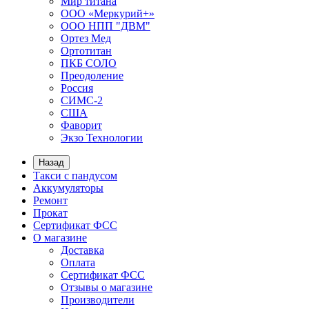
Мир титана
ООО «Меркурий+»
ООО НПП "ДВМ"
Ортез Мед
Ортотитан
ПКБ СОЛО
Преодоление
Россия
СИМС-2
США
Фаворит
Экзо Технологии
Назад
Такси с пандусом
Аккумуляторы
Ремонт
Прокат
Сертификат ФСС
О магазине
Доставка
Оплата
Сертификат ФСС
Отзывы о магазине
Производители