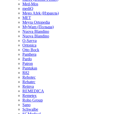
Med-Mos
mediQ
Mego Afek (Израиль)
MET
Meyra Ortopedia
MyWam (Польша)
Nuova Blandino
Nuova Blandino
O-Savva
Ortonica
Otto Bock
Panthera
Pardo
Patron
Puntukas
R82
Rebotec
Rehatec
Reinva
REMEDICA
Remetex
Roho Group
Sano
Schwalbe
SGMedical