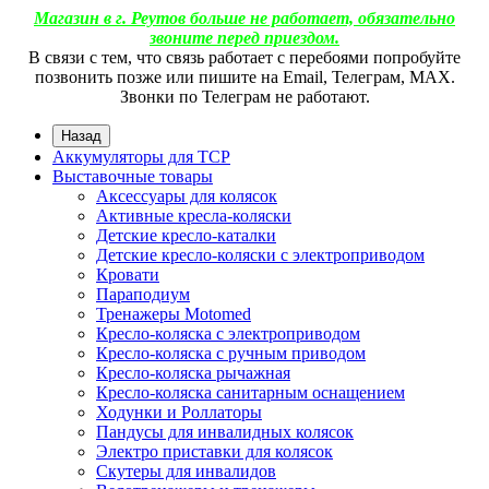
Магазин в г. Реутов больше не работает, обязательно
звоните перед приездом.
В связи с тем, что связь работает с перебоями попробуйте
позвонить позже или пишите на Email, Телеграм, МАХ.
Звонки по Телеграм не работают.
Назад
Аккумуляторы для ТСР
Выставочные товары
Аксессуары для колясок
Активные кресла-коляски
Детские кресло-каталки
Детские кресло-коляски с электроприводом
Кровати
Параподиум
Тренажеры Motomed
Кресло-коляска с электроприводом
Кресло-коляска с ручным приводом
Кресло-коляска рычажная
Кресло-коляска санитарным оснащением
Ходунки и Роллаторы
Пандусы для инвалидных колясок
Электро приставки для колясок
Скутеры для инвалидов