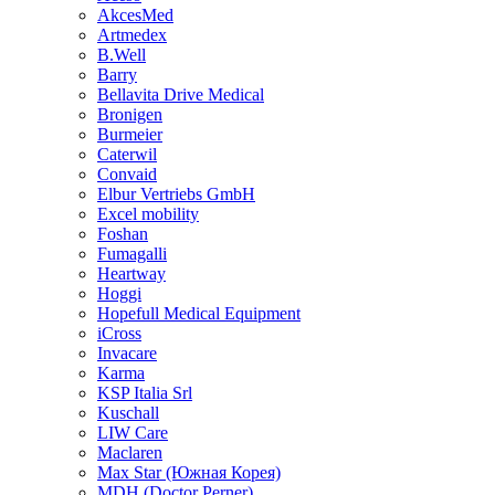
AkcesMed
Artmedex
B.Well
Barry
Bellavita Drive Medical
Bronigen
Burmeier
Caterwil
Convaid
Elbur Vertriebs GmbH
Excel mobility
Foshan
Fumagalli
Heartway
Hoggi
Hopefull Medical Equipment
iCross
Invacare
Karma
KSP Italia Srl
Kuschall
LIW Care
Maclaren
Max Star (Южная Корея)
MDH (Doctor Perner)