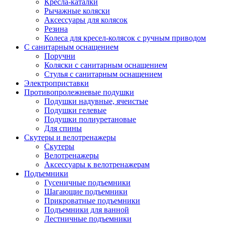
Кресла-каталки
Рычажные коляски
Аксессуары для колясок
Резина
Колеса для кресел-колясок с ручным приводом
С санитарным оснащением
Поручни
Коляски с санитарным оснащением
Стулья с санитарным оснащением
Электроприставки
Противопролежневые подушки
Подушки надувные, ячеистые
Подушки гелевые
Подушки полиуретановые
Для спины
Скутеры и велотренажеры
Скутеры
Велотренажеры
Аксессуары к велотренажерам
Подъемники
Гусеничные подъемники
Шагающие подъемники
Прикроватные подъемники
Подъемники для ванной
Лестничные подъемники