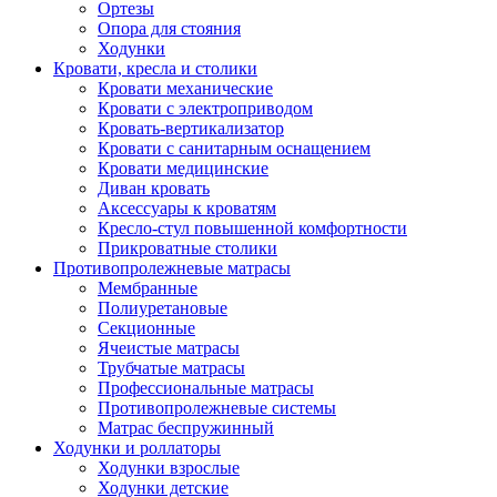
Ортезы
Опора для стояния
Ходунки
Кровати, кресла и столики
Кровати механические
Кровати с электроприводом
Кровать-вертикализатор
Кровати с санитарным оснащением
Кровати медицинские
Диван кровать
Аксессуары к кроватям
Кресло-стул повышенной комфортности
Прикроватные столики
Противопролежневые матрасы
Мембранные
Полиуретановые
Секционные
Ячеистые матрасы
Трубчатые матрасы
Профессиональные матрасы
Противопролежневые системы
Матрас беспружинный
Ходунки и роллаторы
Ходунки взрослые
Ходунки детские