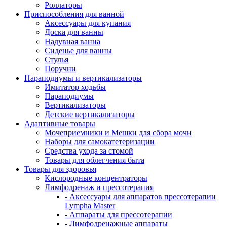
Роллаторы
Приспособления для ванной
Аксессуары для купания
Доска для ванны
Надувная ванна
Сиденье для ванны
Стулья
Поручни
Параподиумы и вертикализаторы
Имитатор ходьбы
Параподиумы
Вертикализаторы
Детские вертикализаторы
Адаптивные товары
Мочеприемники и Мешки для сбора мочи
Наборы для самокатетеризации
Средства ухода за стомой
Товары для облегчения быта
Товары для здоровья
Кислородные концентраторы
Лимфодренаж и прессотерапия
- Аксессуары для аппаратов прессотерапии
Lympha Master
- Аппараты для прессотерапии
- Лимфодренажные аппараты