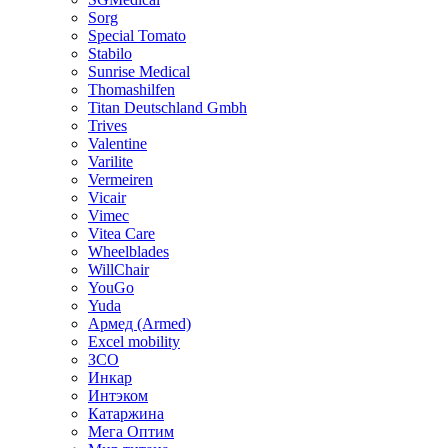
Sorg
Special Tomato
Stabilo
Sunrise Medical
Thomashilfen
Titan Deutschland Gmbh
Trives
Valentine
Varilite
Vermeiren
Vicair
Vimec
Vitea Care
Wheelblades
WillChair
YouGo
Yuda
Армед (Armed)
Еxcel mobility
ЗСО
Инкар
Интэком
Катаржина
Мега Оптим