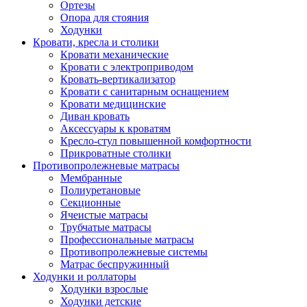
Ортезы
Опора для стояния
Ходунки
Кровати, кресла и столики
Кровати механические
Кровати с электроприводом
Кровать-вертикализатор
Кровати с санитарным оснащением
Кровати медицинские
Диван кровать
Аксессуары к кроватям
Кресло-стул повышенной комфортности
Прикроватные столики
Противопролежневые матрасы
Мембранные
Полиуретановые
Секционные
Ячеистые матрасы
Трубчатые матрасы
Профессиональные матрасы
Противопролежневые системы
Матрас беспружинный
Ходунки и роллаторы
Ходунки взрослые
Ходунки детские