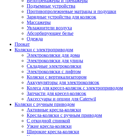
Велотренажеры и тренажеры
Подъемные устройства
Противопролежневые матрацы и подушки
Зарядные устройства для колясок
Массажеры
Увлажнители воздуха
Абсорбирующее белье
Одежда
Прокат
Коляски с электроприводом
Электроколяски для дома
Электроколяски для улицы
Складные электроколяски
Электроколяски с лифтом
Коляски с вертикализатором
Аккумуляторы для электроколясок
Колеса для кресел-колясок с электроприводом
Запчасти для кресел-колясок
Аксессуары и опции для Caterwil
Коляски с ручным приводом
Активные кресла-коляски
Кресла-коляски с ручным приводом
С откидной спинкой
Узкие кресла-коляски
Широкие кресла-коляски