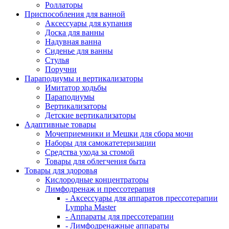
Роллаторы
Приспособления для ванной
Аксессуары для купания
Доска для ванны
Надувная ванна
Сиденье для ванны
Стулья
Поручни
Параподиумы и вертикализаторы
Имитатор ходьбы
Параподиумы
Вертикализаторы
Детские вертикализаторы
Адаптивные товары
Мочеприемники и Мешки для сбора мочи
Наборы для самокатетеризации
Средства ухода за стомой
Товары для облегчения быта
Товары для здоровья
Кислородные концентраторы
Лимфодренаж и прессотерапия
- Аксессуары для аппаратов прессотерапии
Lympha Master
- Аппараты для прессотерапии
- Лимфодренажные аппараты