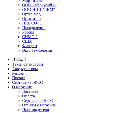
Мир титана
ООО «Меркурий+»
ООО НПП "ДВМ"
Ортез Мед
Ортотитан
ПКБ СОЛО
Преодоление
Россия
СИМС-2
США
Фаворит
Экзо Технологии
Назад
Такси с пандусом
Аккумуляторы
Ремонт
Прокат
Сертификат ФСС
О магазине
Доставка
Оплата
Сертификат ФСС
Отзывы о магазине
Производители