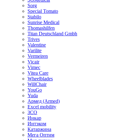
Sorg
Special Tomato
Stabilo
Sunrise Medical
Thomashilfen
Titan Deutschland Gmbh
Trives
Valentine
Varilite
Vermeiren
Vicair
Vimec
Vitea Care
Wheelblades
WillChair
YouGo
Yuda
Армед (Armed)
Еxcel mobility
ЗСО
Инкар
Интэком
Катаржина
Мега Оптим