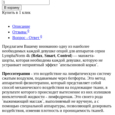
В корзину
Купить в 1 клик
Описание
0
Отзывы
0
Вопрос - Ответ
Предлагаем Вашему вниманию одну из наиболее
необходимых каждой девушке опций для аппаратов серии
LymphaNorm 4k (
Relax
,
Smart
,
Control
) — манжета-
шорты, которая необходима каждой девушке, которую не
устраивает неприятный эффект `апельсиновой корки`.
Прессотерапия
- это воздействие на лимфатическую систему
сжатым воздухом, подаваемым через ботфорты. Это метод
аппаратной физиотерапии, который представляет собой
способ механического воздействия на подлежащие ткани, в
результате которого происходит вытеснение из них излишков
внеклеточной жидкости - лимфодренаж. Это своего рода
`выжимающий массаж`, выполняемый не вручную, а с
помощью специальной аппаратуры, позволяющей дозировать
воздействия, изменяя плотность и проницаемость тканей.