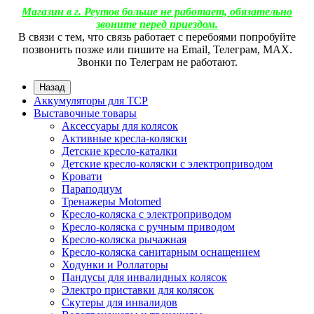
Магазин в г. Реутов больше не работает, обязательно
звоните перед приездом.
В связи с тем, что связь работает с перебоями попробуйте
позвонить позже или пишите на Email, Телеграм, МАХ.
Звонки по Телеграм не работают.
Назад
Аккумуляторы для ТСР
Выставочные товары
Аксессуары для колясок
Активные кресла-коляски
Детские кресло-каталки
Детские кресло-коляски с электроприводом
Кровати
Параподиум
Тренажеры Motomed
Кресло-коляска с электроприводом
Кресло-коляска с ручным приводом
Кресло-коляска рычажная
Кресло-коляска санитарным оснащением
Ходунки и Роллаторы
Пандусы для инвалидных колясок
Электро приставки для колясок
Скутеры для инвалидов