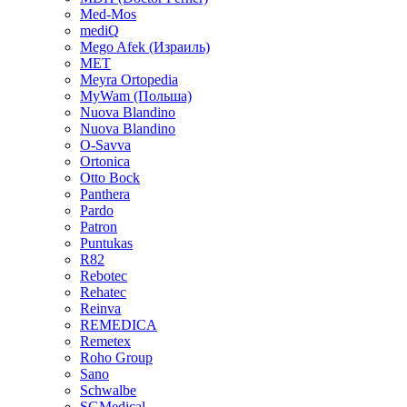
Med-Mos
mediQ
Mego Afek (Израиль)
MET
Meyra Ortopedia
MyWam (Польша)
Nuova Blandino
Nuova Blandino
O-Savva
Ortonica
Otto Bock
Panthera
Pardo
Patron
Puntukas
R82
Rebotec
Rehatec
Reinva
REMEDICA
Remetex
Roho Group
Sano
Schwalbe
SGMedical