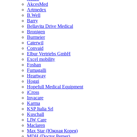
AkcesMed
Artmedex
B.Well
Barry
Bellavita Drive Medical
Bronigen
Burmeier
Caterwil
Convaid
Elbur Vertriebs GmbH
Excel mobility
Foshan
Fumagalli
Heartway
Hoggi
Hopefull Medical Equipment
iCross
Invacare
Karma
KSP Italia Srl
Kuschall
LIW Care
Maclaren
Max Star (Южная Корея)
MDH (Doctor Perner)