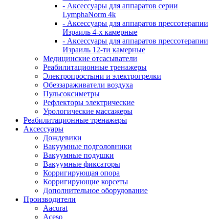
- Аксессуары для аппаратов серии
LymphaNorm 4k
- Аксессуары для аппаратов прессотерапии
Израиль 4-х камерные
- Аксессуары для аппаратов прессотерапии
Израиль 12-ти камерные
Медицинские отсасыватели
Реабилитационные тренажеры
Электропростыни и электрогрелки
Обеззараживатели воздуха
Пульсоксиметры
Рефлекторы электрические
Урологические массажеры
Реабилитационные тренажеры
Аксессуары
Дождевики
Вакуумные подголовники
Вакуумные подушки
Вакуумные фиксаторы
Корригирующая опора
Корригирующие корсеты
Дополнительное оборудование
Производители
Aacurat
Aceso