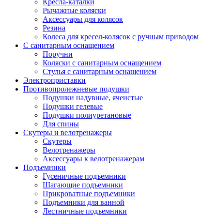
Кресла-каталки
Рычажные коляски
Аксессуары для колясок
Резина
Колеса для кресел-колясок с ручным приводом
С санитарным оснащением
Поручни
Коляски с санитарным оснащением
Стулья с санитарным оснащением
Электроприставки
Противопролежневые подушки
Подушки надувные, ячеистые
Подушки гелевые
Подушки полиуретановые
Для спины
Скутеры и велотренажеры
Скутеры
Велотренажеры
Аксессуары к велотренажерам
Подъемники
Гусеничные подъемники
Шагающие подъемники
Прикроватные подъемники
Подъемники для ванной
Лестничные подъемники