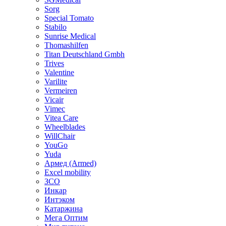
Sorg
Special Tomato
Stabilo
Sunrise Medical
Thomashilfen
Titan Deutschland Gmbh
Trives
Valentine
Varilite
Vermeiren
Vicair
Vimec
Vitea Care
Wheelblades
WillChair
YouGo
Yuda
Армед (Armed)
Еxcel mobility
ЗСО
Инкар
Интэком
Катаржина
Мега Оптим