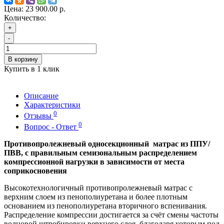
Цена:
23 900.00 р.
Количество:
+
-
В корзину
Купить в 1 клик
Описание
Характеристики
0
Отзывы
0
Вопрос - Ответ
Противопролежневый односекционный
матрас из ППУ/
ПВВ, с правильным семизональным распределением
компрессионной нагрузки в зависимости от места
соприкосновения
Высокотехнологичный противопролежневый матрас с
верхним слоем из пенополиуретана и более плотным
основанием из пенополиуретана вторичного вспенивания.
Распределение компрессии достигается за счёт смены частоты
волновой штробировки верхнего слоя, благодаря которым под