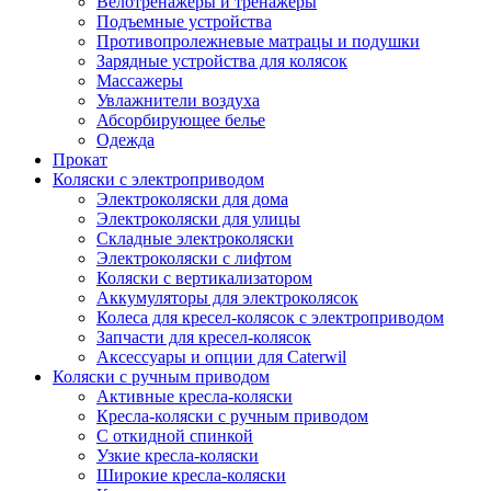
Велотренажеры и тренажеры
Подъемные устройства
Противопролежневые матрацы и подушки
Зарядные устройства для колясок
Массажеры
Увлажнители воздуха
Абсорбирующее белье
Одежда
Прокат
Коляски с электроприводом
Электроколяски для дома
Электроколяски для улицы
Складные электроколяски
Электроколяски с лифтом
Коляски с вертикализатором
Аккумуляторы для электроколясок
Колеса для кресел-колясок с электроприводом
Запчасти для кресел-колясок
Аксессуары и опции для Caterwil
Коляски с ручным приводом
Активные кресла-коляски
Кресла-коляски с ручным приводом
С откидной спинкой
Узкие кресла-коляски
Широкие кресла-коляски