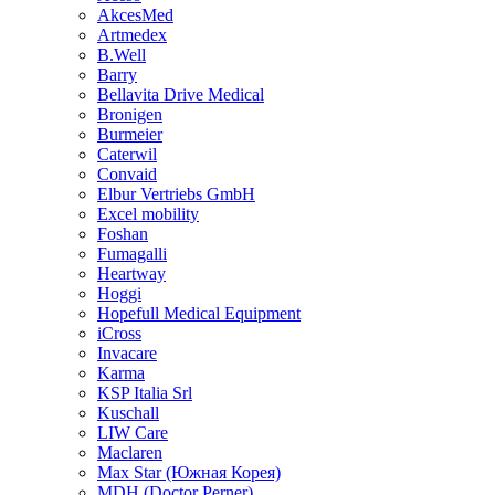
AkcesMed
Artmedex
B.Well
Barry
Bellavita Drive Medical
Bronigen
Burmeier
Caterwil
Convaid
Elbur Vertriebs GmbH
Excel mobility
Foshan
Fumagalli
Heartway
Hoggi
Hopefull Medical Equipment
iCross
Invacare
Karma
KSP Italia Srl
Kuschall
LIW Care
Maclaren
Max Star (Южная Корея)
MDH (Doctor Perner)