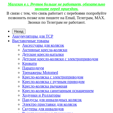
Магазин в г. Реутов больше не работает, обязательно
звоните перед приездом.
В связи с тем, что связь работает с перебоями попробуйте
позвонить позже или пишите на Email, Телеграм, МАХ.
Звонки по Телеграм не работают.
Назад
Аккумуляторы для ТСР
Выставочные товары
Аксессуары для колясок
Активные кресла-коляски
Детские кресло-каталки
Детские кресло-коляски с электроприводом
Кровати
Параподиум
Тренажеры Motomed
Кресло-коляска с электроприводом
Кресло-коляска с ручным приводом
Кресло-коляска рычажная
Кресло-коляска санитарным оснащением
Ходунки и Роллаторы
Пандусы для инвалидных колясок
Электро приставки для колясок
Скутеры для инвалидов