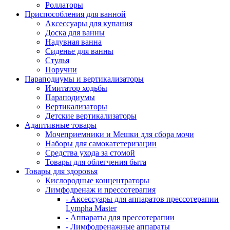
Роллаторы
Приспособления для ванной
Аксессуары для купания
Доска для ванны
Надувная ванна
Сиденье для ванны
Стулья
Поручни
Параподиумы и вертикализаторы
Имитатор ходьбы
Параподиумы
Вертикализаторы
Детские вертикализаторы
Адаптивные товары
Мочеприемники и Мешки для сбора мочи
Наборы для самокатетеризации
Средства ухода за стомой
Товары для облегчения быта
Товары для здоровья
Кислородные концентраторы
Лимфодренаж и прессотерапия
- Аксессуары для аппаратов прессотерапии
Lympha Master
- Аппараты для прессотерапии
- Лимфодренажные аппараты