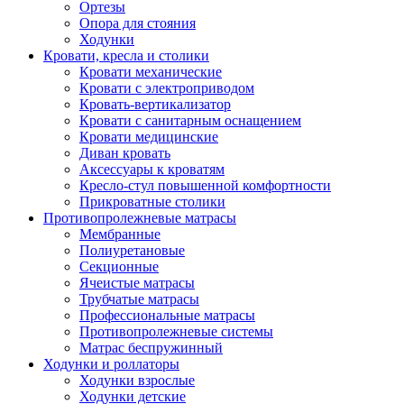
Ортезы
Опора для стояния
Ходунки
Кровати, кресла и столики
Кровати механические
Кровати с электроприводом
Кровать-вертикализатор
Кровати с санитарным оснащением
Кровати медицинские
Диван кровать
Аксессуары к кроватям
Кресло-стул повышенной комфортности
Прикроватные столики
Противопролежневые матрасы
Мембранные
Полиуретановые
Секционные
Ячеистые матрасы
Трубчатые матрасы
Профессиональные матрасы
Противопролежневые системы
Матрас беспружинный
Ходунки и роллаторы
Ходунки взрослые
Ходунки детские