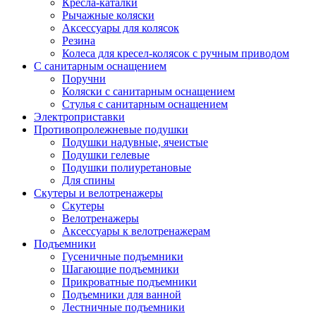
Кресла-каталки
Рычажные коляски
Аксессуары для колясок
Резина
Колеса для кресел-колясок с ручным приводом
С санитарным оснащением
Поручни
Коляски с санитарным оснащением
Стулья с санитарным оснащением
Электроприставки
Противопролежневые подушки
Подушки надувные, ячеистые
Подушки гелевые
Подушки полиуретановые
Для спины
Скутеры и велотренажеры
Скутеры
Велотренажеры
Аксессуары к велотренажерам
Подъемники
Гусеничные подъемники
Шагающие подъемники
Прикроватные подъемники
Подъемники для ванной
Лестничные подъемники