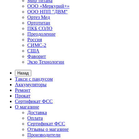
Мир титана
ООО «Меркурий+»
ООО НПП "ДВМ"
Ортез Мед
Ортотитан
ПКБ СОЛО
Преодоление
Россия
СИМС-2
США
Фаворит
Экзо Технологии
Назад
Такси с пандусом
Аккумуляторы
Ремонт
Прокат
Сертификат ФСС
О магазине
Доставка
Оплата
Сертификат ФСС
Отзывы о магазине
Производители