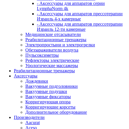
- Аксессуары для аппаратов серии
LymphaNorm 4k
- Аксессуары для аппаратов прессотерапии
Израиль 4-х камерные
- Аксессуары для аппаратов прессотерапии
Израиль 12-ти камерные
Медицинские отсасыватели
Реабилитационные тренажеры
Электропростыни и электрогрелки
Обеззараживатели воздуха
Пульсоксиметры
Рефлекторы электрические
Урологические массажеры
Реабилитационные тренажеры
Аксессуары
Дождевики
Вакуумные подголовники
Вакуумные подушки
Вакуумные фиксаторы
Корригирующая опора
Корригирующие корсеты
Дополнительное оборудование
Производители
Aacurat
Aceso