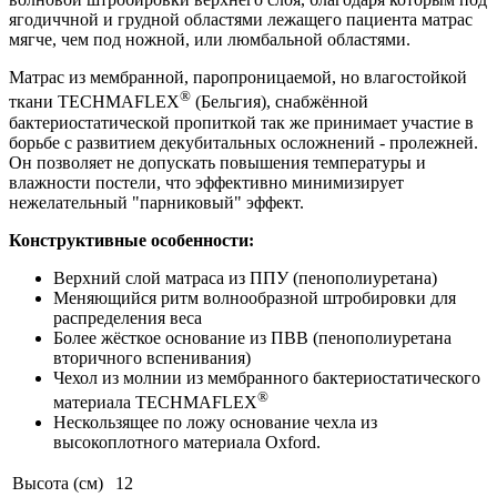
ягодиччной и грудной областями лежащего пациента матрас
мягче, чем под ножной, или люмбальной областями.
Матрас из мембранной, паропроницаемой, но влагостойкой
®
ткани TECHMAFLEX
(Бельгия), снабжённой
бактериостатической пропиткой так же принимает участие в
борьбе с развитием декубитальных осложнений - пролежней.
Он позволяет не допускать повышения температуры и
влажности постели, что эффективно минимизирует
нежелательный "парниковый" эффект.
Конструктивные особенности:
Верхний слой матраса из ППУ (пенополиуретана)
Меняющийся ритм волнообразной штробировки для
распределения веса
Более жёсткое основание из ПВВ (пенополиуретана
вторичного вспенивания)
Чехол из молнии из мембранного бактериостатического
®
материала TECHMAFLEX
Нескользящее по ложу основание чехла из
высокоплотного материала Oxford.
Высота (см)
12