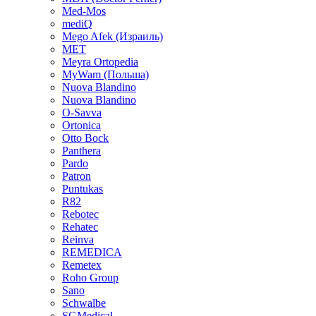
Med-Mos
mediQ
Mego Afek (Израиль)
MET
Meyra Ortopedia
MyWam (Польша)
Nuova Blandino
Nuova Blandino
O-Savva
Ortonica
Otto Bock
Panthera
Pardo
Patron
Puntukas
R82
Rebotec
Rehatec
Reinva
REMEDICA
Remetex
Roho Group
Sano
Schwalbe
SGMedical