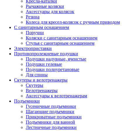
Кресла-каталки
Рычажные коляски
Аксессуары для колясок
Резина
Колеса для кресел-колясок с ручным приводом
С санитарным оснащением
Поручни
Коляски с санитарным оснащением
Стулья с санитарным оснащением
Электроприставки
Противопролежневые подушки
Подушки надувные, ячеистые
Подушки гелевые
Подушки полиуретановые
Для спины
Скутеры и велотренажеры
Скутеры
Велотренажеры
Аксессуары к велотренажерам
Подъемники
Гусеничные подъемники
Шагающие подъемники
Прикроватные подъемники
Подъемники для ванной
Лестничные подъемники