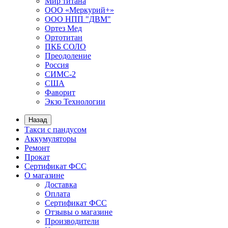
Мир титана
ООО «Меркурий+»
ООО НПП "ДВМ"
Ортез Мед
Ортотитан
ПКБ СОЛО
Преодоление
Россия
СИМС-2
США
Фаворит
Экзо Технологии
Назад
Такси с пандусом
Аккумуляторы
Ремонт
Прокат
Сертификат ФСС
О магазине
Доставка
Оплата
Сертификат ФСС
Отзывы о магазине
Производители