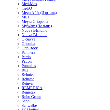
Med-Mos
mediQ
Mego Afek (Израиль)
MET
Meyra Ortopedia
MyWam (Польша)
Nuova Blandino
Nuova Blandino
O-Savva
Ortonica
Otto Bock
Panthera
Pardo
Patron
Puntukas
R82
Rebotec
Rehatec
Reinva
REMEDICA
Remetex
Roho Group
Sano
Schwalbe
SGMedical