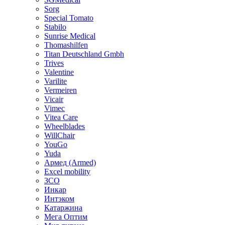
Sorg
Special Tomato
Stabilo
Sunrise Medical
Thomashilfen
Titan Deutschland Gmbh
Trives
Valentine
Varilite
Vermeiren
Vicair
Vimec
Vitea Care
Wheelblades
WillChair
YouGo
Yuda
Армед (Armed)
Еxcel mobility
ЗСО
Инкар
Интэком
Катаржина
Мега Оптим