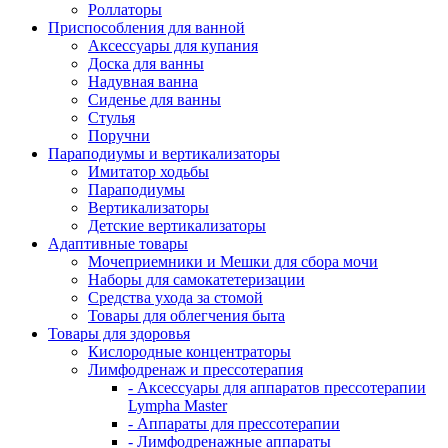
Роллаторы
Приспособления для ванной
Аксессуары для купания
Доска для ванны
Надувная ванна
Сиденье для ванны
Стулья
Поручни
Параподиумы и вертикализаторы
Имитатор ходьбы
Параподиумы
Вертикализаторы
Детские вертикализаторы
Адаптивные товары
Мочеприемники и Мешки для сбора мочи
Наборы для самокатетеризации
Средства ухода за стомой
Товары для облегчения быта
Товары для здоровья
Кислородные концентраторы
Лимфодренаж и прессотерапия
- Аксессуары для аппаратов прессотерапии
Lympha Master
- Аппараты для прессотерапии
- Лимфодренажные аппараты