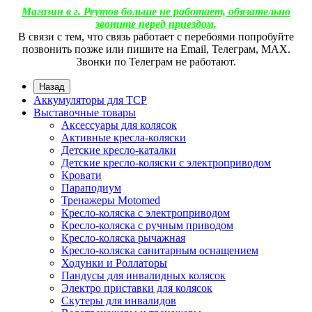
Магазин в г. Реутов больше не работает, обязательно
звоните перед приездом.
В связи с тем, что связь работает с перебоями попробуйте
позвонить позже или пишите на Email, Телеграм, МАХ.
Звонки по Телеграм не работают.
Назад
Аккумуляторы для ТСР
Выставочные товары
Аксессуары для колясок
Активные кресла-коляски
Детские кресло-каталки
Детские кресло-коляски с электроприводом
Кровати
Параподиум
Тренажеры Motomed
Кресло-коляска с электроприводом
Кресло-коляска с ручным приводом
Кресло-коляска рычажная
Кресло-коляска санитарным оснащением
Ходунки и Роллаторы
Пандусы для инвалидных колясок
Электро приставки для колясок
Скутеры для инвалидов