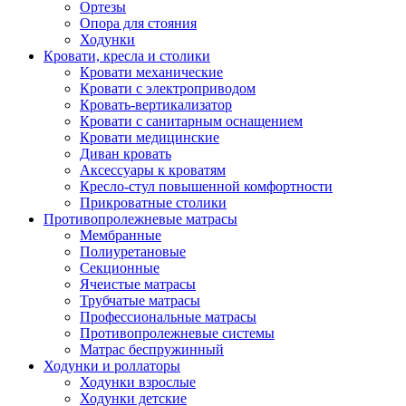
Ортезы
Опора для стояния
Ходунки
Кровати, кресла и столики
Кровати механические
Кровати с электроприводом
Кровать-вертикализатор
Кровати с санитарным оснащением
Кровати медицинские
Диван кровать
Аксессуары к кроватям
Кресло-стул повышенной комфортности
Прикроватные столики
Противопролежневые матрасы
Мембранные
Полиуретановые
Секционные
Ячеистые матрасы
Трубчатые матрасы
Профессиональные матрасы
Противопролежневые системы
Матрас беспружинный
Ходунки и роллаторы
Ходунки взрослые
Ходунки детские