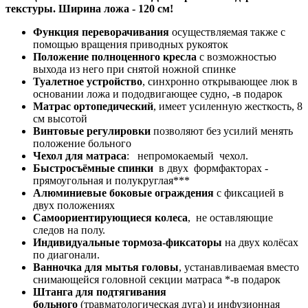
текстуры. Ширина ложа - 120 см!
Функция переворачивания
осуществляемая также с
помощью вращения приводных рукояток
Положение полноценного кресла
с возможностью
выхода из него при снятой ножной спинке
Туалетное устройство
, синхронно открывающее люк в
основании ложа и пододвигающее судно, -в подарок
Матрас ортопедический
, имеет усиленную жесткость, 8
см высотой
Винтовые регулировки
позволяют без усилий менять
положение больного
Чехол для матраса
: непромокаемый чехол.
Быстросъёмные спинки
в двух формфакторах -
прямоугольная и полукруглая***
Алюминиевые боковые ограждения
с фиксацией в
двух положениях
Самоориентирующиеся колеса
, не оставляющие
следов на полу.
Индивидуальные тормоза-фиксаторы
на двух колёсах
по диагонали.
Ванночка для мытья головы
, устанавливаемая вместо
снимающейся головной секции матраса *-в подарок
Штанга для подтягивания
больного
(травматологическая дуга) и инфузионная