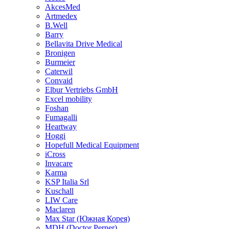
AkcesMed
Artmedex
B.Well
Barry
Bellavita Drive Medical
Bronigen
Burmeier
Caterwil
Convaid
Elbur Vertriebs GmbH
Excel mobility
Foshan
Fumagalli
Heartway
Hoggi
Hopefull Medical Equipment
iCross
Invacare
Karma
KSP Italia Srl
Kuschall
LIW Care
Maclaren
Max Star (Южная Корея)
MDH (Doctor Perner)