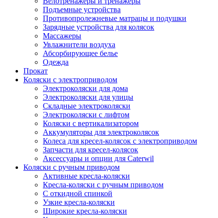
Велотренажеры и тренажеры
Подъемные устройства
Противопролежневые матрацы и подушки
Зарядные устройства для колясок
Массажеры
Увлажнители воздуха
Абсорбирующее белье
Одежда
Прокат
Коляски с электроприводом
Электроколяски для дома
Электроколяски для улицы
Складные электроколяски
Электроколяски с лифтом
Коляски с вертикализатором
Аккумуляторы для электроколясок
Колеса для кресел-колясок с электроприводом
Запчасти для кресел-колясок
Аксессуары и опции для Caterwil
Коляски с ручным приводом
Активные кресла-коляски
Кресла-коляски с ручным приводом
С откидной спинкой
Узкие кресла-коляски
Широкие кресла-коляски