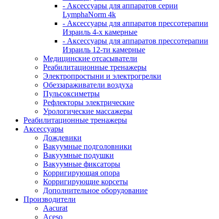
- Аксессуары для аппаратов серии
LymphaNorm 4k
- Аксессуары для аппаратов прессотерапии
Израиль 4-х камерные
- Аксессуары для аппаратов прессотерапии
Израиль 12-ти камерные
Медицинские отсасыватели
Реабилитационные тренажеры
Электропростыни и электрогрелки
Обеззараживатели воздуха
Пульсоксиметры
Рефлекторы электрические
Урологические массажеры
Реабилитационные тренажеры
Аксессуары
Дождевики
Вакуумные подголовники
Вакуумные подушки
Вакуумные фиксаторы
Корригирующая опора
Корригирующие корсеты
Дополнительное оборудование
Производители
Aacurat
Aceso