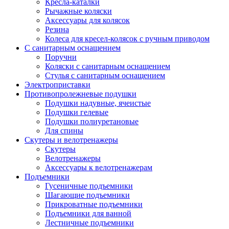
Кресла-каталки
Рычажные коляски
Аксессуары для колясок
Резина
Колеса для кресел-колясок с ручным приводом
С санитарным оснащением
Поручни
Коляски с санитарным оснащением
Стулья с санитарным оснащением
Электроприставки
Противопролежневые подушки
Подушки надувные, ячеистые
Подушки гелевые
Подушки полиуретановые
Для спины
Скутеры и велотренажеры
Скутеры
Велотренажеры
Аксессуары к велотренажерам
Подъемники
Гусеничные подъемники
Шагающие подъемники
Прикроватные подъемники
Подъемники для ванной
Лестничные подъемники