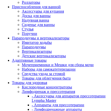
Роллаторы
Приспособления для ванной
Аксессуары для купания
Доска для ванны
Надувная ванна
Сиденье для ванны
Стулья
Поручни
Параподиумы и вертикализаторы
Имитатор ходьбы
Параподиумы
Вертикализаторы
Детские вертикализаторы
Адаптивные товары
Мочеприемники и Мешки для сбора мочи
Наборы для самокатетеризации
Средства ухода за стомой
Товары для облегчения быта
Товары для здоровья
Кислородные концентраторы
Лимфодренаж и прессотерапия
- Аксессуары для аппаратов прессотерапии
Lympha Master
- Аппараты для прессотерапии
- Лимфодренажные аппараты