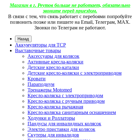
Магазин в г. Реутов больше не работает, обязательно
звоните перед приездом.
В связи с тем, что связь работает с перебоями попробуйте
позвонить позже или пишите на Email, Телеграм, МАХ.
Звонки по Телеграм не работают.
Назад
Аккумуляторы для ТСР
Выставочные товары
Аксессуары для колясок
Активные кресла-коляски
Детские кресло-каталки
Детские кресло-коляски с электроприводом
Кровати
Параподиум
Тренажеры Motomed
Кресло-коляска с электроприводом
Кресло-коляска с ручным приводом
Кресло-коляска рычажная
Кресло-коляска санитарным оснащением
Ходунки и Роллаторы
Пандусы для инвалидных колясок
Электро приставки для колясок
Скутеры для инвалидов