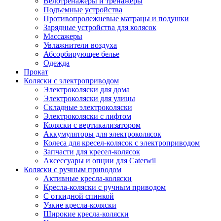
Велотренажеры и тренажеры
Подъемные устройства
Противопролежневые матрацы и подушки
Зарядные устройства для колясок
Массажеры
Увлажнители воздуха
Абсорбирующее белье
Одежда
Прокат
Коляски с электроприводом
Электроколяски для дома
Электроколяски для улицы
Складные электроколяски
Электроколяски с лифтом
Коляски с вертикализатором
Аккумуляторы для электроколясок
Колеса для кресел-колясок с электроприводом
Запчасти для кресел-колясок
Аксессуары и опции для Caterwil
Коляски с ручным приводом
Активные кресла-коляски
Кресла-коляски с ручным приводом
С откидной спинкой
Узкие кресла-коляски
Широкие кресла-коляски