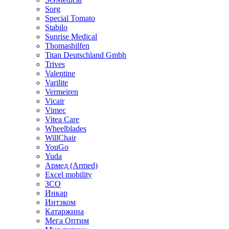
Sorg
Special Tomato
Stabilo
Sunrise Medical
Thomashilfen
Titan Deutschland Gmbh
Trives
Valentine
Varilite
Vermeiren
Vicair
Vimec
Vitea Care
Wheelblades
WillChair
YouGo
Yuda
Армед (Armed)
Еxcel mobility
ЗСО
Инкар
Интэком
Катаржина
Мега Оптим