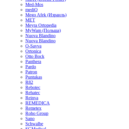
Med-Mos
mediQ
Mego Afek (Израиль)
MET
Meyra Ortopedia
MyWam (Польша)
Nuova Blandino
Nuova Blandino
O-Savva
Ortonica
Otto Bock
Panthera
Pardo
Patron
Puntukas
R82
Rebotec
Rehatec
Reinva
REMEDICA
Remetex
Roho Group
Sano
Schwalbe
SGMedical