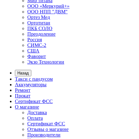
Мир титана
ООО «Меркурий+»
ООО НПП "ДВМ"
Ортез Мед
Ортотитан
ПКБ СОЛО
Преодоление
Россия
СИМС-2
США
Фаворит
Экзо Технологии
Назад
Такси с пандусом
Аккумуляторы
Ремонт
Прокат
Сертификат ФСС
О магазине
Доставка
Оплата
Сертификат ФСС
Отзывы о магазине
Производители