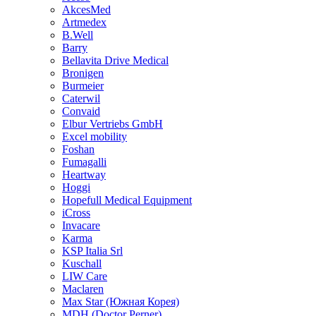
AkcesMed
Artmedex
B.Well
Barry
Bellavita Drive Medical
Bronigen
Burmeier
Caterwil
Convaid
Elbur Vertriebs GmbH
Excel mobility
Foshan
Fumagalli
Heartway
Hoggi
Hopefull Medical Equipment
iCross
Invacare
Karma
KSP Italia Srl
Kuschall
LIW Care
Maclaren
Max Star (Южная Корея)
MDH (Doctor Perner)