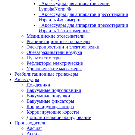
- Аксессуары для аппаратов серии
LymphaNorm 4k
- Аксессуары для аппаратов прессотерапии
Израиль 4-х камерные
- Аксессуары для аппаратов прессотерапии
Израиль 12-ти камерные
Медицинские отсасыватели
Реабилитационные тренажеры
Электропростыни и электрогрелки
Обеззараживатели воздуха
Пульсоксиметры
Рефлекторы электрические
Урологические массажеры
Реабилитационные тренажеры
Аксессуары
Дождевики
Вакуумные подголовники
Вакуумные подушки
Вакуумные фиксаторы
Корригирующая опора
Корригирующие корсеты
Дополнительное оборудование
Производители
Aacurat
Aceso