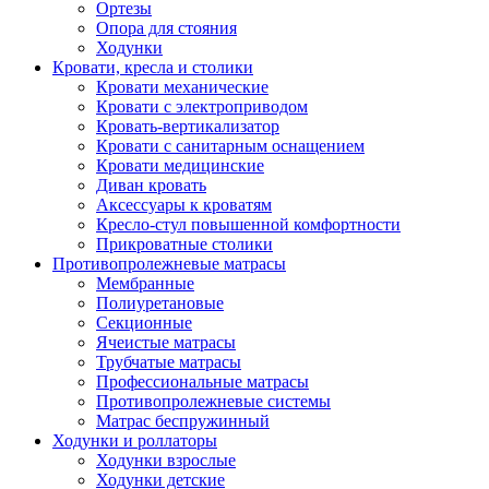
Ортезы
Опора для стояния
Ходунки
Кровати, кресла и столики
Кровати механические
Кровати с электроприводом
Кровать-вертикализатор
Кровати с санитарным оснащением
Кровати медицинские
Диван кровать
Аксессуары к кроватям
Кресло-стул повышенной комфортности
Прикроватные столики
Противопролежневые матрасы
Мембранные
Полиуретановые
Секционные
Ячеистые матрасы
Трубчатые матрасы
Профессиональные матрасы
Противопролежневые системы
Матрас беспружинный
Ходунки и роллаторы
Ходунки взрослые
Ходунки детские