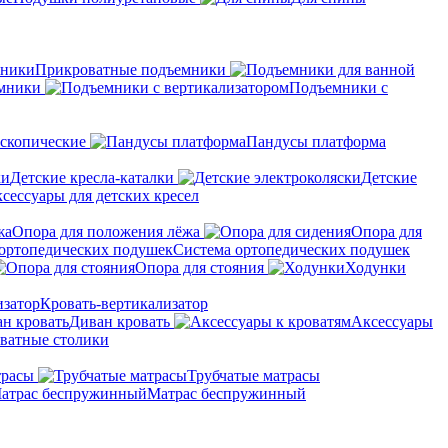
Прикроватные подъемники
мники
Подъемники с
скопические
Пандусы платформа
Детские кресла-каталки
Детские
сессуары для детских кресел
Опора для положения лёжа
Опора для
Система ортопедических подушек
Опора для стояния
Ходунки
Кровать-вертикализатор
Диван кровать
Аксессуары
ватные столики
трасы
Трубчатые матрасы
Матрас беспружинный