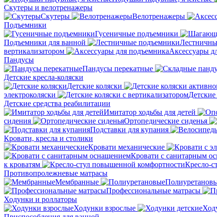
Скутеры и велотренажеры
Скутеры
Велотренажеры
Подъемники
Гусеничные подъемники
Подъемники для ванной
Лестничны
вертикализатором
Аксессуары д
Пандусы
Пандусы перекатные
Детские кресла-коляски
Детские коляски
электроколяски
Детские
Детские средства реабилитации
Имитатор ходьбы для детей
сидения
Ортопедические сиденья
Подставки для купания
Кровати, кресла и столики
Кровати механические
Кровати с санитарным о
к кроватям
Кресло-с
Противопролежневые матрасы
Мембранные
Полиуретанов
Профессиональные матрасы
Ходунки и роллаторы
Ходунки взрослые
Ход
Приспособления для ванной