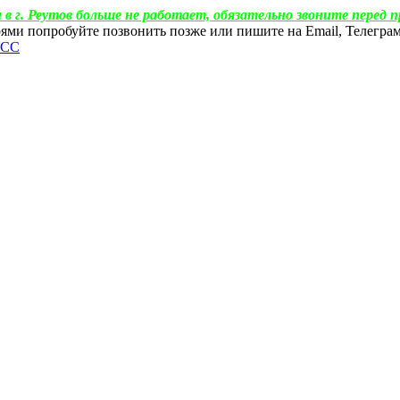
 в г. Реутов больше не работает, обязательно звоните перед п
ебоями попробуйте позвонить позже или пишите на Email, Телегр
ФСС