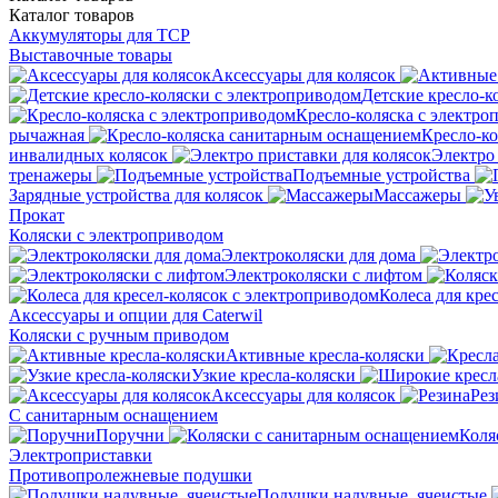
Каталог
товаров
Аккумуляторы для ТСР
Выставочные товары
Аксессуары для колясок
Детские кресло-к
Кресло-коляска с электро
рычажная
Кресло-к
инвалидных колясок
Электро 
тренажеры
Подъемные устройства
Зарядные устройства для колясок
Массажеры
Прокат
Коляски с электроприводом
Электроколяски для дома
Электроколяски с лифтом
Колеса для кре
Аксессуары и опции для Caterwil
Коляски с ручным приводом
Активные кресла-коляски
Узкие кресла-коляски
Аксессуары для колясок
Рез
С санитарным оснащением
Поручни
Коля
Электроприставки
Противопролежневые подушки
Подушки надувные, ячеистые