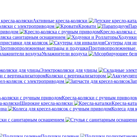
Активные кресла-коляски
оляски с электроприводом
Кровати
Пар
приводом
Кресло-коляска 
оляска санитарным оснащением
Ходунки
приставки для колясок
Скутеры для и
Противопролежневые 
Увлажнители воздуха
Электроколяски для улицы
Коляски с вертикализатором
сел-колясок с электроприводом
Зап
Кресла-коляски с ручным приводо
Широкие кресла-коляски
Кресла-кат
ина
Колеса для 
ски с санитарным оснащением
Подушки гелевые