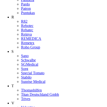
Pardo
Patron
Puntukas
R
R82
Rebotec
Rehatec
Reinva
REMEDICA
Remetex
Roho Group
S
Sano
Schwalbe
SGMedical
Sorg
Special Tomato
Stabilo
Sunrise Medical
T
Thomashilfen
Titan Deutschland Gmbh
Trives
V