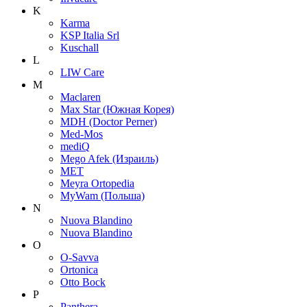
K
Karma
KSP Italia Srl
Kuschall
L
LIW Care
M
Maclaren
Max Star (Южная Корея)
MDH (Doctor Perner)
Med-Mos
mediQ
Mego Afek (Израиль)
MET
Meyra Ortopedia
MyWam (Польша)
N
Nuova Blandino
Nuova Blandino
O
O-Savva
Ortonica
Otto Bock
P
Panthera