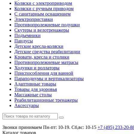
Коляски с электроприводом
Коляски с ручным приводом
С санитарным оснащением
Электроприставки
Противопролежневые подушки
Скутеры и велотренажеры
Подъемники
Пандусы
Детские кресла-коляски
Детские средства реабилитации
Кровати, кресла и столики
Противопролежневые матрасы
Ходунки и роллаторы
Приспособления для ванной
Параподиумы и вертикализаторы
Адаптивные товары
Товары для здоровья
Массажные столы
Реабилитационные тренажеры
Аксессуары
Звонки принимаем
Пн-пт: 10-19. Сб,вс: 10-15
+7 (495)
233-20-8
Каталог
товаров