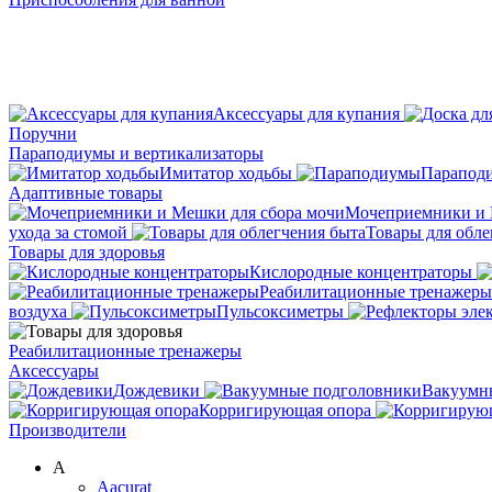
Аксессуары для купания
Поручни
Параподиумы и вертикализаторы
Имитатор ходьбы
Парапод
Адаптивные товары
Мочеприемники и 
ухода за стомой
Товары для обле
Товары для здоровья
Кислородные концентраторы
Реабилитационные тренажеры
воздуха
Пульсоксиметры
Реабилитационные тренажеры
Аксессуары
Дождевики
Вакуумн
Корригирующая опора
Производители
A
Aacurat