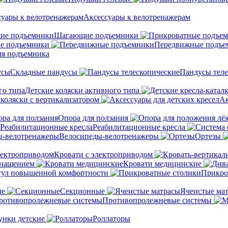
Аксессуары к велотренажерам
Шагающие подъемники
е подъемники
Передвижные подъе
ля подъемника
Складные пандусы
Пандусы теле
Детские коляски активного типа
 коляски с вертикализатором
Ак
Опора для ползания
Реабилитационные кресла
Велосипеды-велотренажеры
Ортезы
Кровати с электроприводом
снащением
Кровати медицинские
тул повышенной комфортности
Прикро
ые
Секционные
Ячеистые ма
Противопролежневые системы
унки детские
Роллаторы