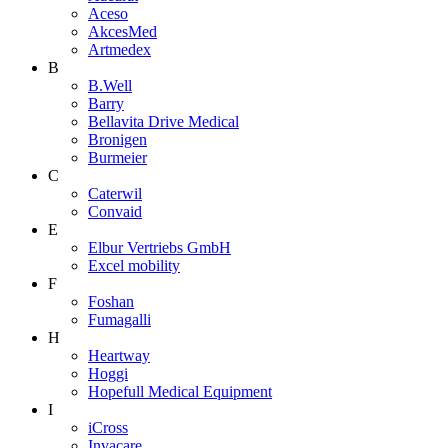
Aceso
AkcesMed
Artmedex
B
B.Well
Barry
Bellavita Drive Medical
Bronigen
Burmeier
C
Caterwil
Convaid
E
Elbur Vertriebs GmbH
Excel mobility
F
Foshan
Fumagalli
H
Heartway
Hoggi
Hopefull Medical Equipment
I
iCross
Invacare