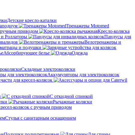
Детские кресло-каталки
аподиум
Тренажеры Motomed
с ручным приводом
Кресло-коляска
 и Роллаторы
Пандусы для
нвалидов
Велотренажеры и
матрацы и подушки
Абсорбирующее белье
Одежда
Складные электроколяски
Аккумуляторы для электроколясок
части для кресел-колясок
м
С откидной спинкой
алки
Рычажные коляски
кресел-колясок с ручным приводом
Стулья с санитарным оснащением
Подушки полиуретановые
Для спины