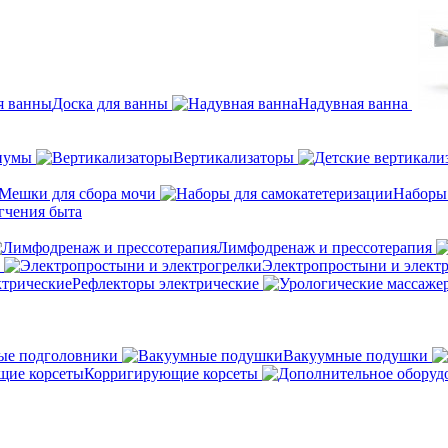
Доска для ванны
Надувная ванна
иумы
Вертикализаторы
Мешки для сбора мочи
Наборы
гчения быта
Лимфодренаж и прессотерапия
Электропростыни и элект
Рефлекторы электрические
ые подголовники
Вакуумные подушки
Корригирующие корсеты