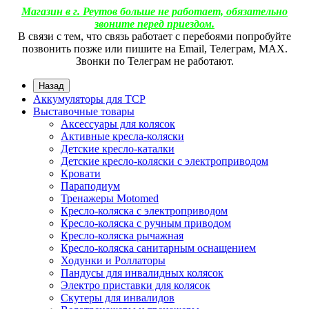
Магазин в г. Реутов больше не работает, обязательно
звоните перед приездом.
В связи с тем, что связь работает с перебоями попробуйте
позвонить позже или пишите на Email, Телеграм, МАХ.
Звонки по Телеграм не работают.
Назад
Аккумуляторы для ТСР
Выставочные товары
Аксессуары для колясок
Активные кресла-коляски
Детские кресло-каталки
Детские кресло-коляски с электроприводом
Кровати
Параподиум
Тренажеры Motomed
Кресло-коляска с электроприводом
Кресло-коляска с ручным приводом
Кресло-коляска рычажная
Кресло-коляска санитарным оснащением
Ходунки и Роллаторы
Пандусы для инвалидных колясок
Электро приставки для колясок
Скутеры для инвалидов