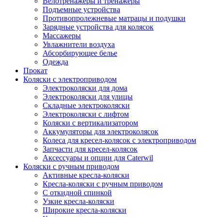
Велотренажеры и тренажеры
Подъемные устройства
Противопролежневые матрацы и подушки
Зарядные устройства для колясок
Массажеры
Увлажнители воздуха
Абсорбирующее белье
Одежда
Прокат
Коляски с электроприводом
Электроколяски для дома
Электроколяски для улицы
Складные электроколяски
Электроколяски с лифтом
Коляски с вертикализатором
Аккумуляторы для электроколясок
Колеса для кресел-колясок с электроприводом
Запчасти для кресел-колясок
Аксессуары и опции для Caterwil
Коляски с ручным приводом
Активные кресла-коляски
Кресла-коляски с ручным приводом
С откидной спинкой
Узкие кресла-коляски
Широкие кресла-коляски