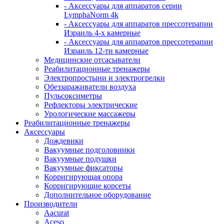
- Аксессуары для аппаратов серии
LymphaNorm 4k
- Аксессуары для аппаратов прессотерапии
Израиль 4-х камерные
- Аксессуары для аппаратов прессотерапии
Израиль 12-ти камерные
Медицинские отсасыватели
Реабилитационные тренажеры
Электропростыни и электрогрелки
Обеззараживатели воздуха
Пульсоксиметры
Рефлекторы электрические
Урологические массажеры
Реабилитационные тренажеры
Аксессуары
Дождевики
Вакуумные подголовники
Вакуумные подушки
Вакуумные фиксаторы
Корригирующая опора
Корригирующие корсеты
Дополнительное оборудование
Производители
Aacurat
Aceso