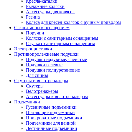
Кресла-каталки
Рычажные коляски
Аксессуары для колясок
Резина
Колеса для кресел-колясок с ручным приводом
С санитарным оснащением
Поручни
Коляски с санитарным оснащением
Стулья с санитарным оснащением
Электроприставки
Противопролежневые подушки
Подушки надувные, ячеистые
Подушки гелевые
Подушки полиуретановые
Для спины
Скутеры и велотренажеры
Скутеры
Велотренажеры
Аксессуары к велотренажерам
Подъемники
Гусеничные подъемники
Шагающие подъемники
Прикроватные подъемники
Подъемники для ванной
Лестничные подъемники