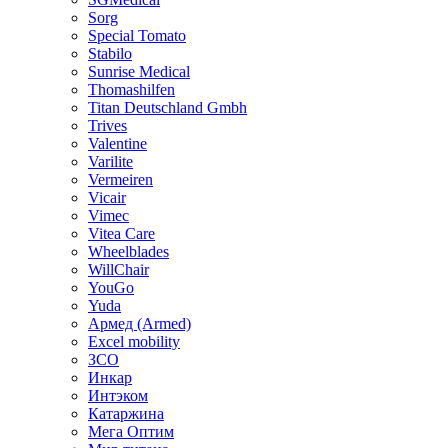
Sorg
Special Tomato
Stabilo
Sunrise Medical
Thomashilfen
Titan Deutschland Gmbh
Trives
Valentine
Varilite
Vermeiren
Vicair
Vimec
Vitea Care
Wheelblades
WillChair
YouGo
Yuda
Армед (Armed)
Еxcel mobility
ЗСО
Инкар
Интэком
Катаржина
Мега Оптим