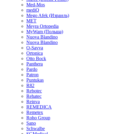
Med-Mos
mediQ
Mego Afek (Израиль)
MET
Meyra Ortopedia
MyWam (Польша)
Nuova Blandino
Nuova Blandino
O-Savva
Ortonica
Otto Bock
Panthera
Pardo
Patron
Puntukas
R82
Rebotec
Rehatec
Reinva
REMEDICA
Remetex
Roho Group
Sano
Schwalbe
SGMedical