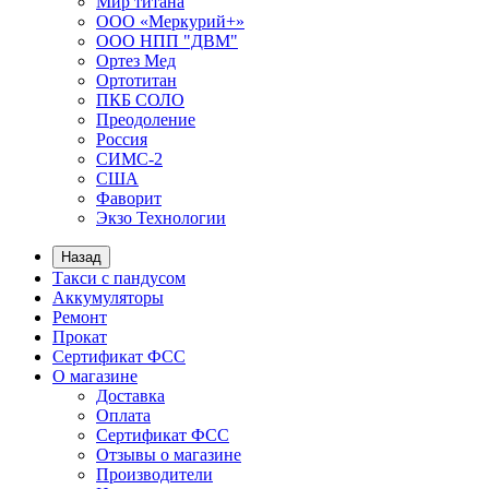
Мир титана
ООО «Меркурий+»
ООО НПП "ДВМ"
Ортез Мед
Ортотитан
ПКБ СОЛО
Преодоление
Россия
СИМС-2
США
Фаворит
Экзо Технологии
Назад
Такси с пандусом
Аккумуляторы
Ремонт
Прокат
Сертификат ФСС
О магазине
Доставка
Оплата
Сертификат ФСС
Отзывы о магазине
Производители