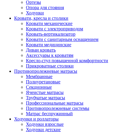
Ортезы
Опора для стояния
Ходунки
Кровати, кресла и столики
Кровати механические
Кровати с электроприводом
Кровать-вертикализатор
Кровати с санитарным оснащением
Кровати медицинские
Диван кровать
Аксессуары к кроватям
Кресло-стул повышенной комфортности
Прикроватные столики
Противопролежневые матрасы
Мембранные
Полиуретановые
Секционные
Ячеистые матрасы
Трубчатые матрасы
Профессиональные матрасы
Противопролежневые системы
Матрас беспружинный
Ходунки и роллаторы
Ходунки взрослые
Ходунки детские