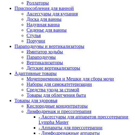
Роллаторы
Приспособления для ванной
Аксессуары для купания
Доска для ванны
Надувная ванна
Сиденье для ванны
Стулья
Поручни
Параподиумы и вертикализаторы
Имитатор ходьбы
Параподиумы
Вертикализаторы
Детские вертикализаторы
Адаптивные товары
Мочеприемники и Мешки для сбора мочи
Наборы для самокатетеризации
Средства ухода за стомой
Товары для облегчения быта
Товары для здоровья
Кислородные концентраторы
Лимфодренаж и прессотерапия
- Аксессуары для аппаратов прессотерапии
Lympha Master
- Аппараты для прессотерапии
- Лимфодренажные аппараты