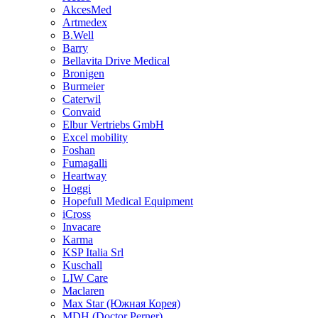
AkcesMed
Artmedex
B.Well
Barry
Bellavita Drive Medical
Bronigen
Burmeier
Caterwil
Convaid
Elbur Vertriebs GmbH
Excel mobility
Foshan
Fumagalli
Heartway
Hoggi
Hopefull Medical Equipment
iCross
Invacare
Karma
KSP Italia Srl
Kuschall
LIW Care
Maclaren
Max Star (Южная Корея)
MDH (Doctor Perner)