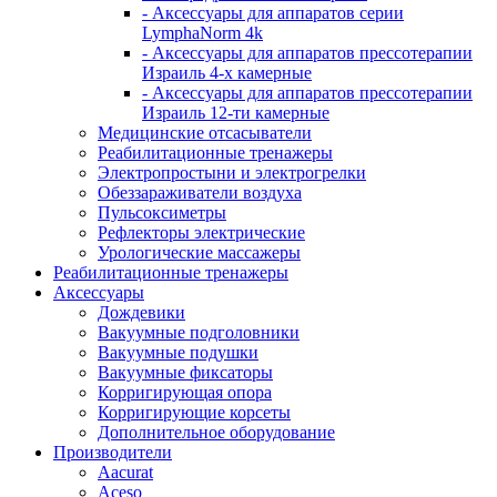
- Аксессуары для аппаратов серии
LymphaNorm 4k
- Аксессуары для аппаратов прессотерапии
Израиль 4-х камерные
- Аксессуары для аппаратов прессотерапии
Израиль 12-ти камерные
Медицинские отсасыватели
Реабилитационные тренажеры
Электропростыни и электрогрелки
Обеззараживатели воздуха
Пульсоксиметры
Рефлекторы электрические
Урологические массажеры
Реабилитационные тренажеры
Аксессуары
Дождевики
Вакуумные подголовники
Вакуумные подушки
Вакуумные фиксаторы
Корригирующая опора
Корригирующие корсеты
Дополнительное оборудование
Производители
Aacurat
Aceso