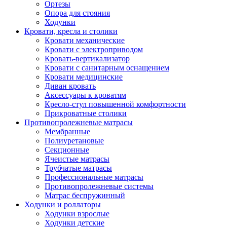
Ортезы
Опора для стояния
Ходунки
Кровати, кресла и столики
Кровати механические
Кровати с электроприводом
Кровать-вертикализатор
Кровати с санитарным оснащением
Кровати медицинские
Диван кровать
Аксессуары к кроватям
Кресло-стул повышенной комфортности
Прикроватные столики
Противопролежневые матрасы
Мембранные
Полиуретановые
Секционные
Ячеистые матрасы
Трубчатые матрасы
Профессиональные матрасы
Противопролежневые системы
Матрас беспружинный
Ходунки и роллаторы
Ходунки взрослые
Ходунки детские