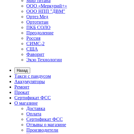
Мир титана
ООО «Меркурий+»
ООО НПП "ДВМ"
Ортез Мед
Ортотитан
ПКБ СОЛО
Преодоление
Россия
СИМС-2
США
Фаворит
Экзо Технологии
Назад
Такси с пандусом
Аккумуляторы
Ремонт
Прокат
Сертификат ФСС
О магазине
Доставка
Оплата
Сертификат ФСС
Отзывы о магазине
Производители