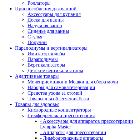
Роллаторы
Приспособления для ванной
Аксессуары для купания
Доска для ванны
Надувная ванна
Сиденье для ванны
Стулья
Поручни
Параподиумы и вертикализаторы
Имитатор ходьбы
Параподиумы
Вертикализаторы
Детские вертикализаторы
Адаптивные товары
Мочеприемники и Мешки для сбора мочи
Наборы для самокатетеризации
Средства ухода за стомой
Товары для облегчения быта
Товары для здоровья
Кислородные концентраторы
Лимфодренаж и прессотерапия
- Аксессуары для аппаратов прессотерапии
Lympha Master
- Аппараты для прессотерапии
- Лимфодренажные аппараты