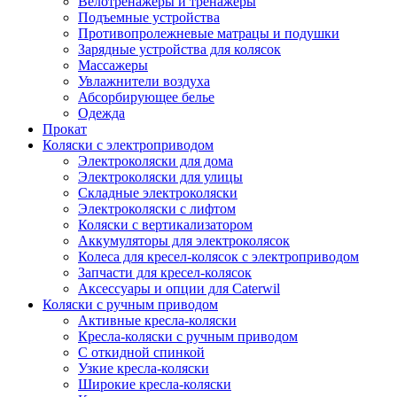
Велотренажеры и тренажеры
Подъемные устройства
Противопролежневые матрацы и подушки
Зарядные устройства для колясок
Массажеры
Увлажнители воздуха
Абсорбирующее белье
Одежда
Прокат
Коляски с электроприводом
Электроколяски для дома
Электроколяски для улицы
Складные электроколяски
Электроколяски с лифтом
Коляски с вертикализатором
Аккумуляторы для электроколясок
Колеса для кресел-колясок с электроприводом
Запчасти для кресел-колясок
Аксессуары и опции для Caterwil
Коляски с ручным приводом
Активные кресла-коляски
Кресла-коляски с ручным приводом
С откидной спинкой
Узкие кресла-коляски
Широкие кресла-коляски